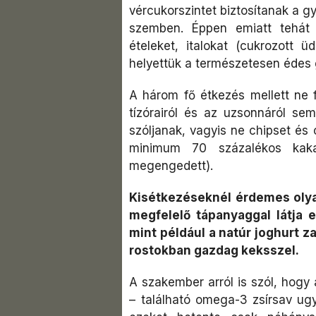
vércukorszintet biztosítanak a g
szemben. Éppen emiatt tehát 
ételeket, italokat (cukrozott ü
helyettük a természetesen édes
A három fő étkezés mellett ne 
tízórairól és az uzsonnáról se
szóljanak, vagyis ne chipset és
minimum 70 százalékos kaka
megengedett).
Kisétkezéseknél érdemes olya
megfelelő tápanyaggal látja 
mint például a natúr joghurt za
rostokban gazdag keksszel.
A szakember arról is szól, hogy
– található omega-3 zsírsav u