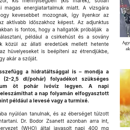
or, kis mennyiségben (kis marék), sótlan
ni magas energiatartalmuk miatt. A vizsgára
 hogy kevesebbet mozognak, így ilyenkor az
az aktívabb időszakhoz képest. Az adjunktus
akban is fontos, hogy a hallgatók próbálják a
választani, például a csirkehúst és a sovány
Agys
ok közül az állati eredetűek mellett hetente
ak
z hüvelyeseket is beépíteni az étrendjükbe,
gy akár a szóját.
szefügg a hidratáltsággal is – mondja a
i (2-2,5 dl/pohár) folyadékot szükséges
imum öt pohár ivóvíz legyen. A napi
leszámíthat a nap folyamán elfogyasztott
int például a levesé vagy a turmixé.
ba nyúlóan tanulnak, és az éberséget túlzott
nntartani. Dr. Bodor Zsanett azonban arra int,
ervezet (WHO) által javasolt napi 400 mg