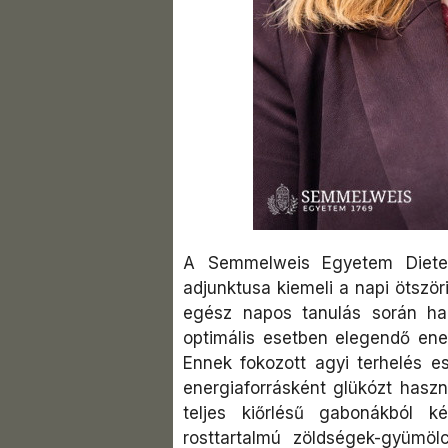
A Semmelweis Egyetem Dietet
adjunktusa kiemeli a napi ötszö
egész napos tanulás során ha
optimális esetben elegendő ener
Ennek fokozott agyi terhelés e
energiaforrásként glükózt haszn
teljes kiőrlésű gabonákból 
rosttartalmú zöldségek-gyümöl