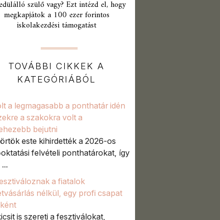
edülálló szülő vagy? Ezt intézd el, hogy
megkapjátok a 100 ezer forintos
iskolakezdési támogatást
TOVÁBBI CIKKEK A
KATEGÓRIÁBÓL
volt a legmagasabb a ponthatár idén
zekre a szakokra volt a
ehezebb bejutni
örtök este kihirdették a 2026-os
őoktatási felvételi ponthatárokat, így
...
fesztiváloznak a fiatalok
etvásárlás nélkül, egy profi csapat
aként
icsit is szereti a fesztiválokat,