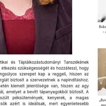
Boks
- 
ikai és Táplálkozástudományi Tanszékének
ri étkezés szükségességét és hozzáteszi, hogy
ngsúlyos szerepet kap a reggeli, hiszen az
giát biztosít a szervezetnek a napindításhoz.
setén kiemelt jelentősége van, hiszen az agy
ál, amelyet a bevitt tápanyagokból biztosít. A
készült péksütemények, kenyerek, a magas
„Bev
csök azért is ideálisak, mert egyenletesebb
meg