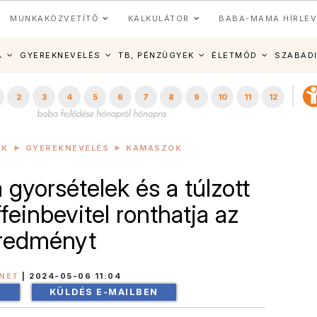
MUNKAKÖZVETÍTŐ
KALKULÁTOR
BABA-MAMA HÍRLEV
A
GYEREKNEVELÉS
TB, PÉNZÜGYEK
ÉLETMÓD
SZABAD
2
3
4
5
6
7
8
9
10
11
12
EK
GYEREKNEVELÉS
KAMASZOK
 gyorsételek és a túlzott
feinbevitel ronthatja az
redményt
INET
|
2024-05-06 11:04
!
KÜLDÉS E-MAILBEN