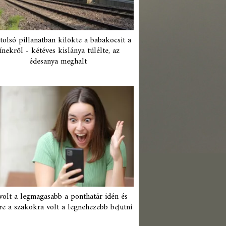
tolsó pillanatban kilökte a babakocsit a
ínekről - kétéves kislánya túlélte, az
édesanya meghalt
 volt a legmagasabb a ponthatár idén és
re a szakokra volt a legnehezebb bejutni