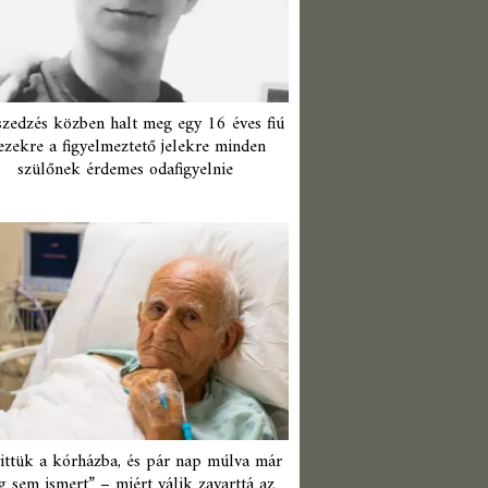
zedzés közben halt meg egy 16 éves fiú
ezekre a figyelmeztető jelekre minden
szülőnek érdemes odafigyelnie
ittük a kórházba, és pár nap múlva már
 sem ismert” – miért válik zavarttá az