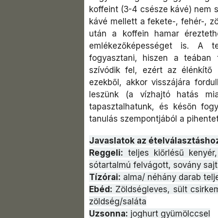
koffeint (3-4 csésze kávé) nem sz
kávé mellett a fekete-, fehér-, z
után a koffein hamar éreztethet
emlékezőképességet is. A t
fogyasztani, hiszen a teában 
szívódik fel, ezért az élénkít
ezekből, akkor visszájára fordu
leszünk (a vízhajtó hatás mia
tapasztalhatunk, és későn fogy
tanulás szempontjából a pihentető
Javaslatok az ételválasztásho
Reggeli:
teljes kiőrlésű kenyé
sótartalmú felvágott, sovány saj
Tízórai:
alma/ néhány darab telj
Ebéd:
Zöldségleves, sült csirkeme
zöldség/saláta
Uzsonna:
joghurt gyümölccsel