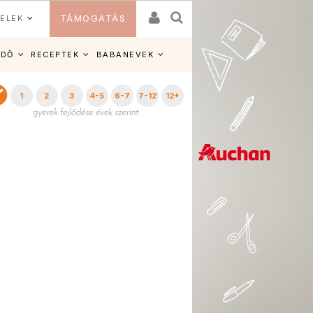
ELEK
TÁMOGATÁS
IDŐ
RECEPTEK
BABANEVEK
1
2
3
4-5
6-7
7-12
12+