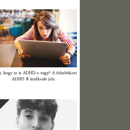
t, hogy te is ADHD-s vagy? A felnőttkori
ADHD 8 árulkodó jele