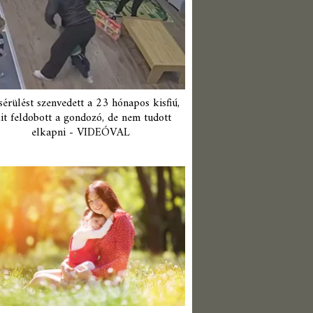
érülést szenvedett a 23 hónapos kisfiú,
it feldobott a gondozó, de nem tudott
elkapni - VIDEÓVAL