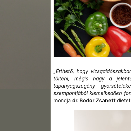
„Érthető, hogy vizsgaidőszakb
tölteni, mégis nagy a jelen
tápanyagszegény gyorsétele
szempontjából kiemelkedően fon
mondja
dr. Bodor Zsanett
dietet