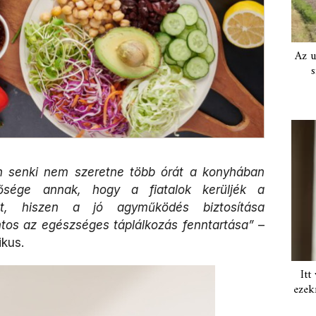
Az u
s
an senki nem szeretne több órát a konyhában
tősége annak, hogy a fiatalok kerüljék a
ket, hiszen a jó agyműködés biztosítása
tos az egészséges táplálkozás fenntartása”
–
ikus.
Itt
ezek