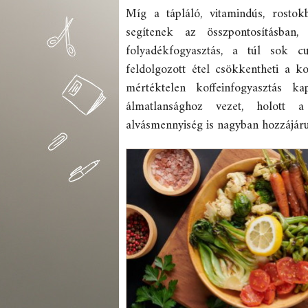
Míg a tápláló, vitamindús, rosto
segítenek az összpontosításban
folyadékfogyasztás, a túl sok cu
feldolgozott étel csökkentheti a 
mértéktelen koffeinfogyasztás k
álmatlansághoz vezet, holott 
alvásmennyiség is nagyban hozzájáru