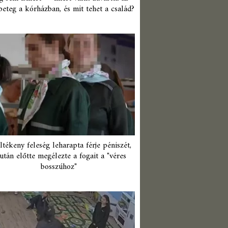
beteg a kórházban, és mit tehet a család?
ltékeny feleség leharapta férje péniszét,
után előtte megélezte a fogait a "véres
bosszúhoz"