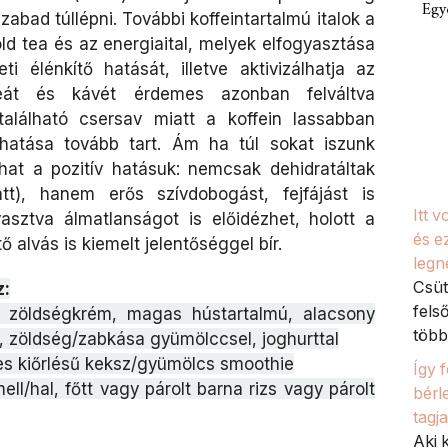
Egy
abad túllépni. További koffeintartalmú italok a
öld tea és az energiaital, melyek elfogyasztása
i élénkítő hatását, illetve aktivizálhatja az
eát és kávét érdemes azonban felváltva
található csersav miatt a koffein lassabban
ő hatása tovább tart. Ám ha túl sokat iszunk
lhat a pozitív hatásuk: nemcsak dehidratáltak
tt), hanem erős szívdobogást, fejfájást is
Itt 
asztva álmatlanságot is előidézhet, holott a
és e
 alvás is kiemelt jelentőséggel bír.
legn
Csüt
z:
fels
r, zöldségkrém, magas hústartalmú, alacsony
több 
t, zöldség/zabkása gyümölccsel, joghurttal
es kiőrlésű keksz/gyümölcs smoothie
Így 
ll/hal, főtt vagy párolt barna rizs vagy párolt
bérl
tagj
Aki k