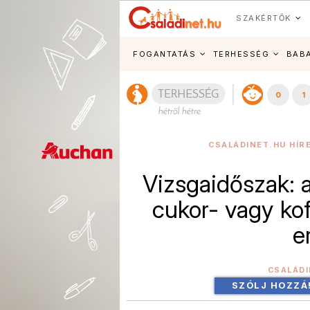
SZAKÉRTŐK
FOGANTATÁS
TERHESSÉG
BAB
0
1
CSALÁDINET.HU HÍR
Vizsgaidőszak: a
cukor- vagy kof
e
CSALÁD
SZÓLJ HOZZÁ