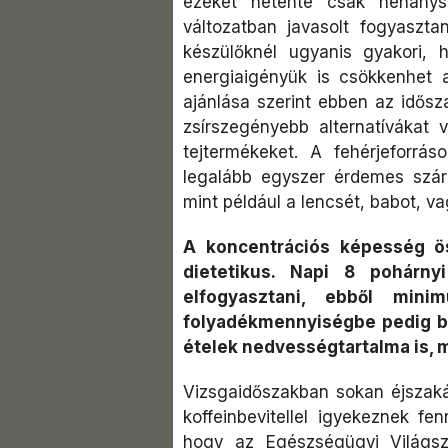
ezeket hetente csak néhánysz
változatban javasolt fogyaszta
készülőknél ugyanis gyakori,
energiaigényük is csökkenhet 
ajánlása szerint ebben az idősz
zsírszegényebb alternatívákat 
tejtermékeket. A fehérjeforrás
legalább egyszer érdemes szára
mint például a lencsét, babot, va
A koncentrációs képesség ös
dietetikus. Napi 8 pohárny
elfogyasztani, ebből min
folyadékmennyiségbe pedig be
ételek nedvességtartalma is, m
Vizsgaidőszakban sokan éjszaká
koffeinbevitellel igyekeznek fe
hogy az Egészségügyi Világsz