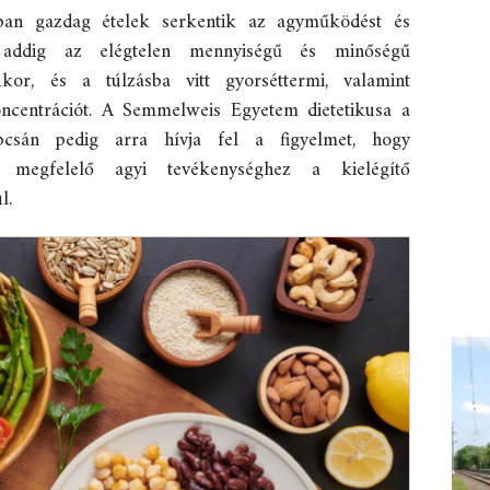
kban gazdag ételek serkentik az agyműködést és
, addig az elégtelen mennyiségű és minőségű
kor, és a túlzásba vitt gyorséttermi, valamint
koncentrációt. A Semmelweis Egyetem dietetikusa a
apcsán pedig arra hívja fel a figyelmet, hogy
a megfelelő agyi tevékenységhez a kielégítő
l.