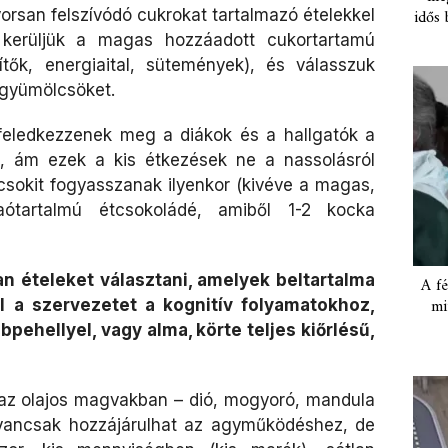
yorsan felszívódó cukrokat tartalmazó ételekkel
idős 
kerüljük a magas hozzáadott cukortartamú
dítők, energiaital, sütemények), és válasszuk
 gyümölcsöket.
feledkezzenek meg a diákok és a hallgatók a
m, ám ezek a kis étkezések ne a nassolásról
 csokit fogyasszanak ilyenkor (kivéve a magas,
ótartalmú étcsokoládé, amiből 1-2 kocka
n ételeket választani, amelyek beltartalma
A fé
mi
el a szervezetet a kognitív folyamatokhoz,
bpehellyel, vagy alma, körte teljes kiőrlésű,
 az olajos magvakban – dió, mogyoró, mandula
gyancsak hozzájárulhat az agyműködéshez, de