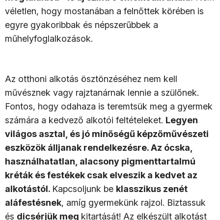
véletlen, hogy mostanában a felnőttek körében is
egyre gyakoribbak és népszerűbbek a
műhelyfoglalkozások.
Az otthoni alkotás ösztönzéséhez nem kell
művésznek vagy rajztanárnak lennie a szülőnek.
Fontos, hogy odahaza is teremtsük meg a gyermek
számára a kedvező alkotói feltételeket.
Legyen
világos asztal, és jó minőségű képzőművészeti
eszközök álljanak rendelkezésre. Az ócska,
használhatatlan, alacsony pigmenttartalmú
kréták és festékek csak elveszik a kedvet az
alkotástól.
Kapcsoljunk be
klasszikus zenét
aláfestésnek
, amíg gyermekünk rajzol. Biztassuk
és
dicsérjük meg
kitartását! Az elkészült alkotást