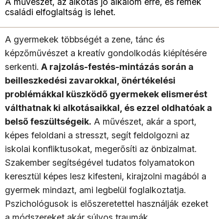
A művészet, az alkotás jó alkalom erre, és remek
családi elfoglaltság is lehet.
A gyermekek többségét a zene, tánc és
képzőművészet a kreatív gondolkodás kiépítésére
serkenti.
A rajzolás-festés-mintázás során a
beilleszkedési zavarokkal, önértékelési
problémákkal küszködő gyermekek elismerést
válthatnak ki alkotásaikkal, és ezzel oldhatóak a
belső feszültségeik.
A művészet, akár a sport,
képes feloldani a stresszt, segít feldolgozni az
iskolai konfliktusokat, megerősíti az önbizalmat.
Szakember segítségével tudatos folyamatokon
keresztül képes lesz kifesteni, kirajzolni magából a
gyermek mindazt, ami legbelül foglalkoztatja.
Pszichológusok is előszeretettel használják ezeket
a módszereket akár súlyos traumák