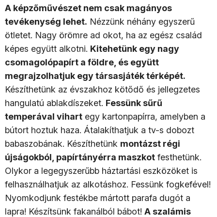
A képzőművészet nem csak magányos
tevékenység lehet.
Nézzünk néhány egyszerű
ötletet. Nagy örömre ad okot, ha az egész család
képes együtt alkotni.
Kitehetünk egy nagy
csomagolópapírt a földre, és együtt
megrajzolhatjuk egy társasjáték térképét.
Készíthetünk az évszakhoz kötődő és jellegzetes
hangulatú ablakdíszeket.
Fessünk sűrű
temperával vihart
egy kartonpapírra, amelyben a
bútort hoztuk haza. Átalakíthatjuk a tv-s dobozt
babaszobának. Készíthetünk
montázst régi
újságokból, papírtányérra maszkot
festhetünk.
Olykor a legegyszerűbb háztartási eszközöket is
felhasználhatjuk az alkotáshoz. Fessünk fogkefével!
Nyomkodjunk festékbe mártott parafa dugót a
lapra! Készítsünk fakanálból bábot!
A szalámis