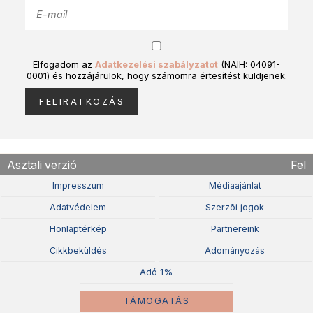
Elfogadom az
Adatkezelési szabályzatot
(NAIH: 04091-
0001) és hozzájárulok, hogy számomra értesítést küldjenek.
Asztali verzió
Fel
Impresszum
Médiaajánlat
Adatvédelem
Szerzõi jogok
Honlaptérkép
Partnereink
Cikkbeküldés
Adományozás
Adó 1%
TÁMOGATÁS