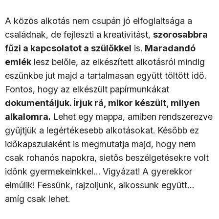
A közös alkotás nem csupán jó elfoglaltsága a
családnak, de fejleszti a kreativitást,
szorosabbra
fűzi a kapcsolatot a szülőkkel
is.
Maradandó
emlék
lesz belőle, az elkészített alkotásról mindig
eszünkbe jut majd a tartalmasan együtt töltött idő.
Fontos, hogy az elkészült papírmunkákat
dokumentáljuk. Írjuk rá, mikor készült, milyen
alkalomra.
Lehet egy mappa, amiben rendszerezve
gyűjtjük a legértékesebb alkotásokat. Később ez
időkapszulaként is megmutatja majd, hogy nem
csak rohanós napokra, sietős beszélgetésekre volt
időnk gyermekeinkkel… Vigyázat! A gyerekkor
elmúlik! Fessünk, rajzoljunk, alkossunk együtt…
amíg csak lehet.