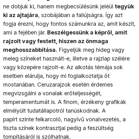
ne dobjuk ki, hanem megbecsülésünk jeléül
tegyük
ki az ajtajára
, szobájában a faliújságra. Így azt
fogja érezni, hogy fontos számunkra az, amit készít,
ami a fejében jár.
Beszélgessünk a képről, amit
rajzolt vagy festett, hiszen az önmaga
meghosszabbítása.
Figyeljük meg hideg vagy
meleg színeket használt-e, illetve a rajzlap szélére
vagy közepére rajzolt-e. Az alkotás témája sok
esetben elárulja, hogy mi foglalkoztatja őt
mostanában. Ceruzarajzok esetén érdemes
megvizsgálni a vonalak erőteljességét,
temperamentumát is. A finom, érzékeny grafikák
elmélyült tudatállapotról tanúskodnak. A
papírt szinte felkarcoló, nagyívű vonalvezetés, a
tiszta színek kontrasztjai pedig a feszültség
tompításáról is szólhatnak.