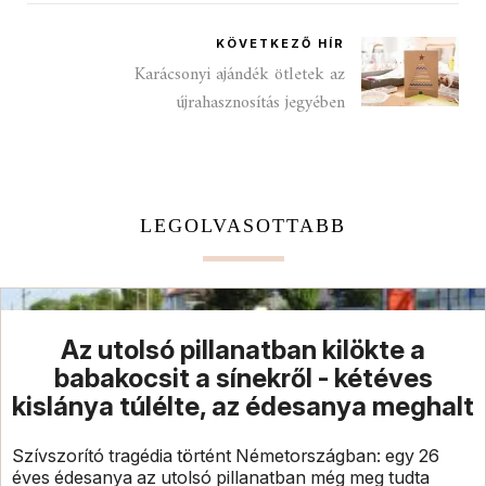
KÖVETKEZŐ HÍR
Karácsonyi ajándék ötletek az
újrahasznosítás jegyében
LEGOLVASOTTABB
Az utolsó pillanatban kilökte a
babakocsit a sínekről - kétéves
kislánya túlélte, az édesanya meghalt
Szívszorító tragédia történt Németországban: egy 26
éves édesanya az utolsó pillanatban még meg tudta