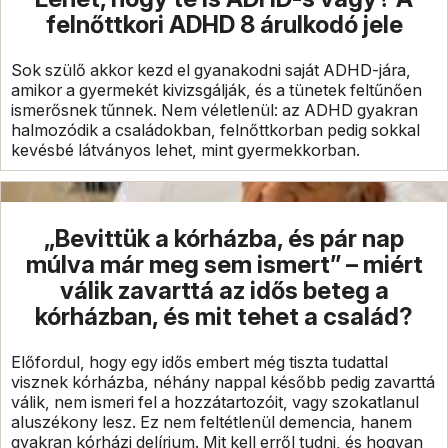
felnőttkori ADHD 8 árulkodó jele
Sok szülő akkor kezd el gyanakodni saját ADHD-jára,
amikor a gyermekét kivizsgálják, és a tünetek feltűnően
ismerősnek tűnnek. Nem véletlenül: az ADHD gyakran
halmozódik a családokban, felnőttkorban pedig sokkal
kevésbé látványos lehet, mint gyermekkorban.
„Bevittük a kórházba, és pár nap
múlva már meg sem ismert” – miért
válik zavarttá az idős beteg a
kórházban, és mit tehet a család?
Előfordul, hogy egy idős embert még tiszta tudattal
visznek kórházba, néhány nappal később pedig zavarttá
válik, nem ismeri fel a hozzátartozóit, vagy szokatlanul
aluszékony lesz. Ez nem feltétlenül demencia, hanem
gyakran kórházi delírium. Mit kell erről tudni, és hogyan