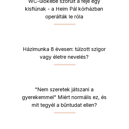
WC-ülőkébe szorult a feje egy
kisfiúnak - a Heim Pál kórházban
operálták le róla
Házimunka 8 évesen: túlzott szigor
vagy életre nevelés?
"Nem szeretek játszani a
gyerekemmel" Miért normális ez, és
mit tegyél a bűntudat ellen?