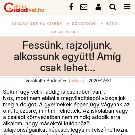
CSALÁDINET.HU CIKKEK
►
SZABADIDŐ
►
HOBBI,
KREATIVITÁS
Fessünk, rajzoljunk,
alkossunk együtt! Amíg
csak lehet...
Verőköltő Bodobács
[cikkei]
- 2020-12-31
Sokan úgy vélik, addig is csendben van...
Nos, most nem ebből a megvilágításból vizsgáljuk
meg a dolgot. A gyermekek éppen úgy vágynak az
önkifejezésre, mint mi felnőttek. Az iskolában vagy
a családi környezetben nem mindig adódik arra
alkalom, hogy másoktól különböző
tulajdonságainkat képesek legyünk felszínre hozni.