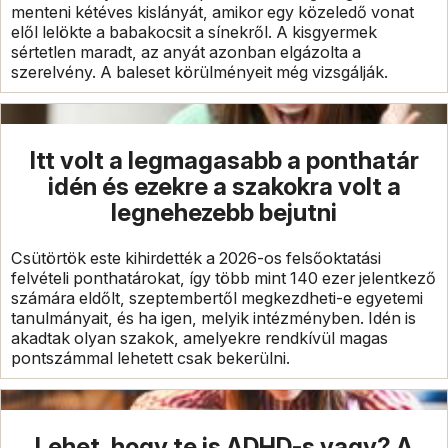
menteni kétéves kislányát, amikor egy közeledő vonat
elől lelökte a babakocsit a sínekről. A kisgyermek
sértetlen maradt, az anyát azonban elgázolta a
szerelvény. A baleset körülményeit még vizsgálják.
Itt volt a legmagasabb a ponthatár
idén és ezekre a szakokra volt a
legnehezebb bejutni
Csütörtök este kihirdették a 2026-os felsőoktatási
felvételi ponthatárokat, így több mint 140 ezer jelentkező
számára eldőlt, szeptembertől megkezdheti-e egyetemi
tanulmányait, és ha igen, melyik intézményben. Idén is
akadtak olyan szakok, amelyekre rendkívül magas
pontszámmal lehetett csak bekerülni.
Lehet, hogy te is ADHD-s vagy? A