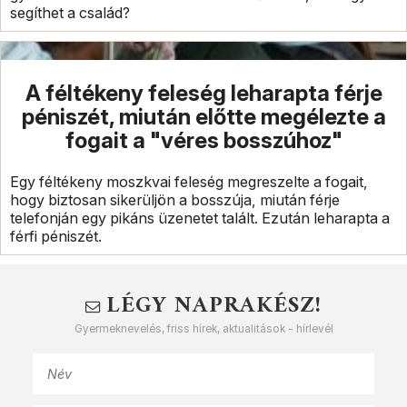
segíthet a család?
A féltékeny feleség leharapta férje
péniszét, miután előtte megélezte a
fogait a "véres bosszúhoz"
Egy féltékeny moszkvai feleség megreszelte a fogait,
hogy biztosan sikerüljön a bosszúja, miután férje
telefonján egy pikáns üzenetet talált. Ezután leharapta a
férfi péniszét.
LÉGY NAPRAKÉSZ!
Gyermeknevelés, friss hírek, aktualitások - hírlevél