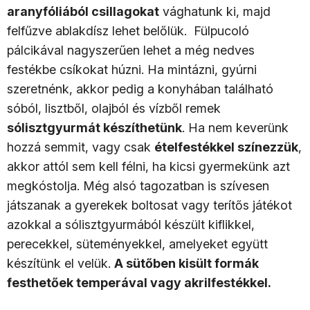
aranyfóliából csillagokat
vághatunk ki, majd
felfűzve ablakdísz lehet belőlük. Fülpucoló
pálcikával nagyszerűen lehet a még nedves
festékbe csíkokat húzni. Ha mintázni, gyúrni
szeretnénk, akkor pedig a konyhában található
sóból, lisztből, olajból és vízből remek
sólisztgyurmát készíthetünk
. Ha nem keverünk
hozzá semmit, vagy csak
ételfestékkel színezzük
,
akkor attól sem kell félni, ha kicsi gyermekünk azt
megkóstolja. Még alsó tagozatban is szívesen
játszanak a gyerekek boltosat vagy terítős játékot
azokkal a sólisztgyurmából készült kiflikkel,
perecekkel, süteményekkel, amelyeket együtt
készítünk el velük.
A sütőben kisült formák
festhetőek temperával vagy akrilfestékkel.