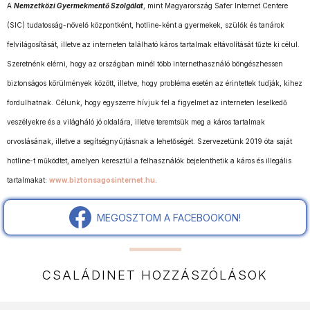
A
Nemzetközi Gyermekmentő Szolgálat
, mint Magyarország Safer Internet Centere
(SIC) tudatosság-növelő központként, hotline-ként a gyermekek, szülők és tanárok
felvilágosítását, illetve az interneten található káros tartalmak eltávolítását tűzte ki célul.
Szeretnénk elérni, hogy az országban minél több internethasználó böngészhessen
biztonságos körülmények között, illetve, hogy probléma esetén az érintettek tudják, kihez
fordulhatnak. Célunk, hogy egyszerre hívjuk fel a figyelmet az interneten leselkedő
veszélyekre és a világháló jó oldalára, illetve teremtsük meg a káros tartalmak
orvoslásának, illetve a segítségnyújtásnak a lehetőségét. Szervezetünk 2019 óta saját
hotline-t működtet, amelyen keresztül a felhasználók bejelenthetik a káros és illegális
tartalmakat:
www.biztonsagosinternet.hu
.
MEGOSZTOM A FACEBOOKON!
CSALÁDINET HOZZÁSZÓLÁSOK