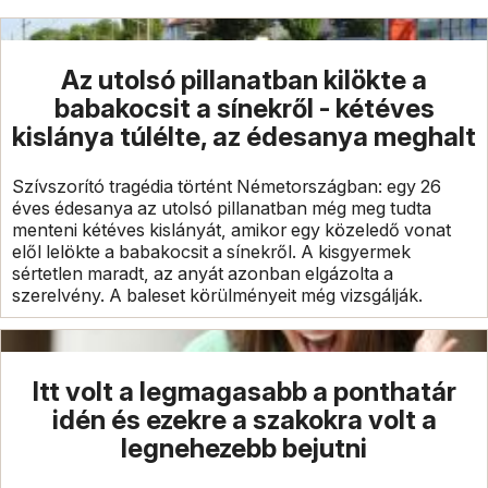
Az utolsó pillanatban kilökte a
babakocsit a sínekről - kétéves
kislánya túlélte, az édesanya meghalt
Szívszorító tragédia történt Németországban: egy 26
éves édesanya az utolsó pillanatban még meg tudta
menteni kétéves kislányát, amikor egy közeledő vonat
elől lelökte a babakocsit a sínekről. A kisgyermek
sértetlen maradt, az anyát azonban elgázolta a
szerelvény. A baleset körülményeit még vizsgálják.
Itt volt a legmagasabb a ponthatár
idén és ezekre a szakokra volt a
legnehezebb bejutni