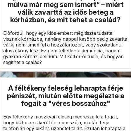
múlva már meg sem ismert” – miért
válik zavarttá az idős beteg a
kórházban, és mit tehet a család?
Előfordul, hogy egy idős embert még tiszta tudattal
visznek kórházba, néhány nappal később pedig zavarttá
válik, nem ismeri fel a hozzátartozóit, vagy szokatlanul
aluszékony lesz. Ez nem feltétlenül demencia, hanem
gyakran kórházi delírium. Mit kell erről tudni, és hogyan
segíthet a család?
A féltékeny feleség leharapta férje
péniszét, miután előtte megélezte a
fogait a "véres bosszúhoz"
Egy féltékeny moszkvai feleség megreszelte a fogait,
hogy biztosan sikerüljön a bosszúja, miután férje
telefonján egy pikáns üzenetet talált. Ezután leharapta a