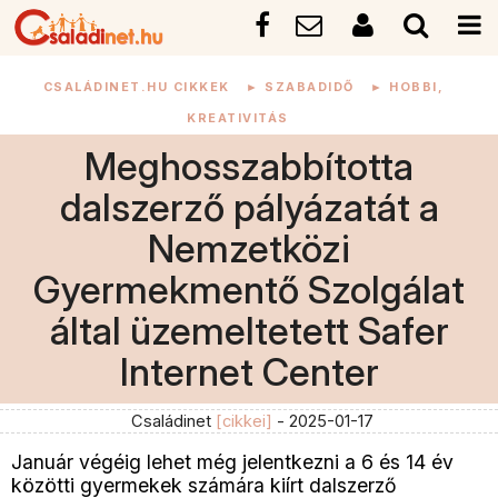
CSALÁDINET.HU CIKKEK
►
SZABADIDŐ
►
HOBBI,
KREATIVITÁS
Meghosszabbította
dalszerző pályázatát a
Nemzetközi
Gyermekmentő Szolgálat
által üzemeltetett Safer
Internet Center
Családinet
[cikkei]
- 2025-01-17
Január végéig lehet még jelentkezni a 6 és 14 év
közötti gyermekek számára kiírt dalszerző