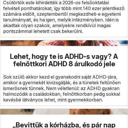
Csütörtök este kihirdették a 2026-os felsőoktatási
felvételi ponthatárokat, így több mint 140 ezer jelentkező
számára eldőlt, szeptembertől megkezdheti-e egyetemi
tanulmányait, és ha igen, melyik intézményben. Idén is
akadtak olyan szakok, amelyekre rendkívül magas
pontszámmal lehetett csak bekerülni.
Lehet, hogy te is ADHD-s vagy? A
felnőttkori ADHD 8 árulkodó jele
Sok szülő akkor kezd el gyanakodni saját ADHD-jára,
amikor a gyermekét kivizsgálják, és a tünetek feltűnően
ismerősnek tűnnek. Nem véletlenül: az ADHD gyakran
halmozódik a családokban, felnőttkorban pedig sokkal
kevésbé látványos lehet, mint gyermekkorban.
„Bevittük a kórházba, és pár nap