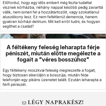
Előfordul, hogy egy idős embert még tiszta tudattal
visznek kórházba, néhány nappal később pedig zavarttá
válik, nem ismeri fel a hozzátartozóit, vagy szokatlanul
aluszékony lesz. Ez nem feltétlenül demencia, hanem
gyakran kórházi delírium. Mit kell erről tudni, és hogyan
segíthet a család?
A féltékeny feleség leharapta férje
péniszét, miután előtte megélezte a
fogait a "véres bosszúhoz"
Egy féltékeny moszkvai feleség megreszelte a fogait,
hogy biztosan sikerüljön a bosszúja, miután férje
telefonján egy pikáns üzenetet talált. Ezután leharapta a
férfi péniszét.
LÉGY NAPRAKÉSZ!