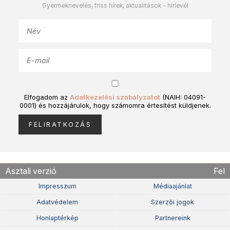
Gyermeknevelés, friss hírek, aktualitások - hírlevél
Elfogadom az
Adatkezelési szabályzatot
(NAIH: 04091-
0001) és hozzájárulok, hogy számomra értesítést küldjenek.
Asztali verzió
Fel
Impresszum
Médiaajánlat
Adatvédelem
Szerzõi jogok
Honlaptérkép
Partnereink