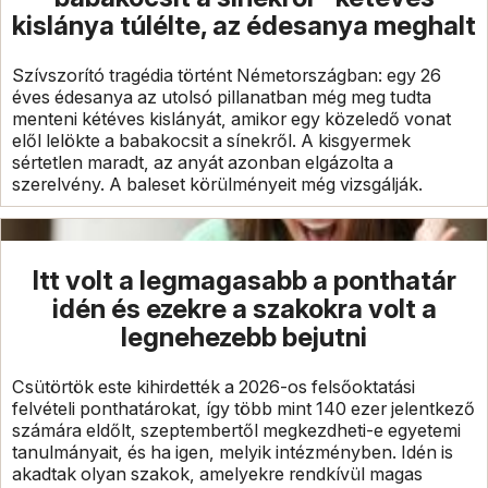
kislánya túlélte, az édesanya meghalt
Szívszorító tragédia történt Németországban: egy 26
éves édesanya az utolsó pillanatban még meg tudta
menteni kétéves kislányát, amikor egy közeledő vonat
elől lelökte a babakocsit a sínekről. A kisgyermek
sértetlen maradt, az anyát azonban elgázolta a
szerelvény. A baleset körülményeit még vizsgálják.
Itt volt a legmagasabb a ponthatár
idén és ezekre a szakokra volt a
legnehezebb bejutni
Csütörtök este kihirdették a 2026-os felsőoktatási
felvételi ponthatárokat, így több mint 140 ezer jelentkező
számára eldőlt, szeptembertől megkezdheti-e egyetemi
tanulmányait, és ha igen, melyik intézményben. Idén is
akadtak olyan szakok, amelyekre rendkívül magas