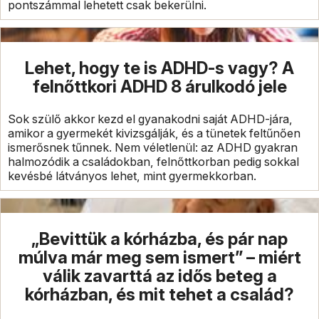
pontszámmal lehetett csak bekerülni.
Lehet, hogy te is ADHD-s vagy? A
felnőttkori ADHD 8 árulkodó jele
Sok szülő akkor kezd el gyanakodni saját ADHD-jára,
amikor a gyermekét kivizsgálják, és a tünetek feltűnően
ismerősnek tűnnek. Nem véletlenül: az ADHD gyakran
halmozódik a családokban, felnőttkorban pedig sokkal
kevésbé látványos lehet, mint gyermekkorban.
„Bevittük a kórházba, és pár nap
múlva már meg sem ismert” – miért
válik zavarttá az idős beteg a
kórházban, és mit tehet a család?