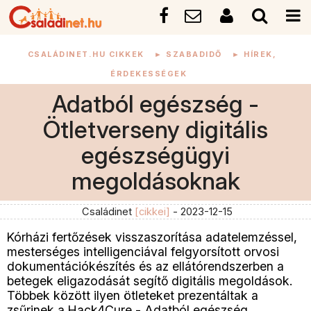
CSALÁDINET.HU CIKKEK
►
SZABADIDŐ
►
HÍREK,
ÉRDEKESSÉGEK
Adatból egészség -
Ötletverseny digitális
egészségügyi
megoldásoknak
Családinet
[cikkei]
- 2023-12-15
Kórházi fertőzések visszaszorítása adatelemzéssel,
mesterséges intelligenciával felgyorsított orvosi
dokumentációkészítés és az ellátórendszerben a
betegek eligazodását segítő digitális megoldások.
Többek között ilyen ötleteket prezentáltak a
zsűrinek a Hack4Cure - Adatból egészség