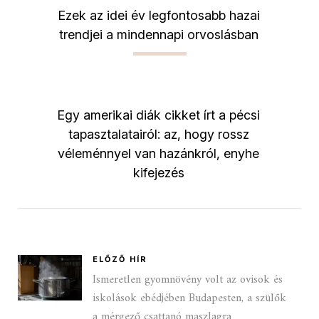
Ezek az idei év legfontosabb hazai
trendjei a mindennapi orvoslásban
Egy amerikai diák cikket írt a pécsi
tapasztalatairól: az, hogy rossz
véleménnyel van hazánkról, enyhe
kifejezés
ELŐZŐ HÍR
Ismeretlen gyomnövény volt az ovisok és
iskolások ebédjében Budapesten, a szülők
a mérgező csattanó maszlagra