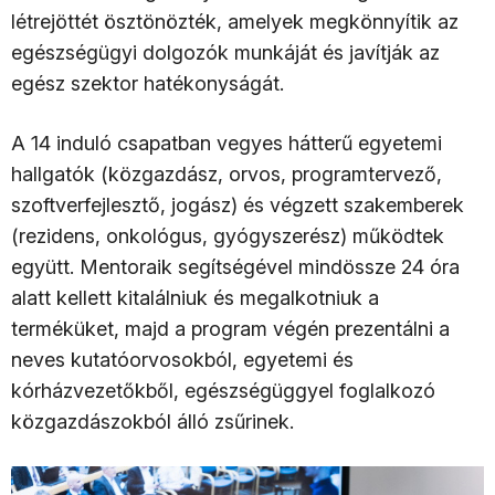
létrejöttét ösztönözték, amelyek megkönnyítik az
egészségügyi dolgozók munkáját és javítják az
egész szektor hatékonyságát.
A 14 induló csapatban vegyes hátterű egyetemi
hallgatók (közgazdász, orvos, programtervező,
szoftverfejlesztő, jogász) és végzett szakemberek
(rezidens, onkológus, gyógyszerész) működtek
együtt. Mentoraik segítségével mindössze 24 óra
alatt kellett kitalálniuk és megalkotniuk a
terméküket, majd a program végén prezentálni a
neves kutatóorvosokból, egyetemi és
kórházvezetőkből, egészségüggyel foglalkozó
közgazdászokból álló zsűrinek.