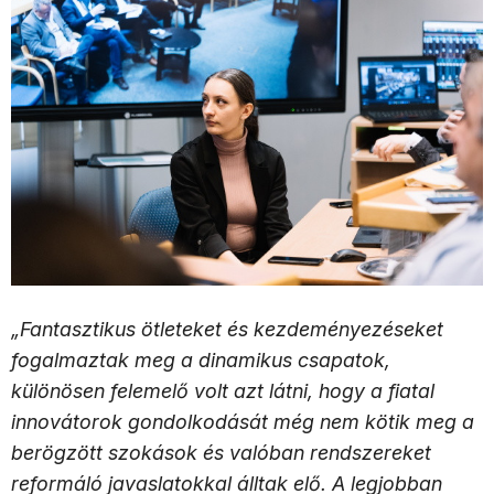
„Fantasztikus ötleteket és kezdeményezéseket
fogalmaztak meg a dinamikus csapatok,
különösen felemelő volt azt látni, hogy a fiatal
innovátorok gondolkodását még nem kötik meg a
berögzött szokások és valóban rendszereket
reformáló javaslatokkal álltak elő. A legjobban