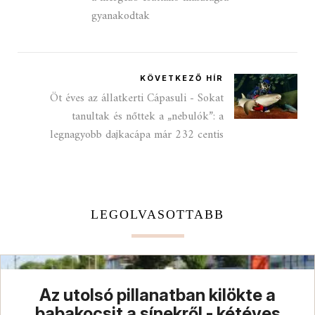
gyanakodtak
KÖVETKEZŐ HÍR
Öt éves az állatkerti Cápasuli - Sokat
tanultak és nőttek a „nebulók”: a
legnagyobb dajkacápa már 232 centis
LEGOLVASOTTABB
Az utolsó pillanatban kilökte a
babakocsit a sínekről - kétéves