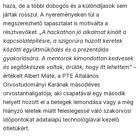
haza, de a többi dobogós és a különdíjasok sem
jártak rosszul. A nyereményeken túl a
megszerezhető tapasztalat is motiválta a
résztvevőket.
„A hackathon jó alkalmat kínált a
kapcsolatépítésre, a szigorúra húzott keretek
közötti együttműködés és a prezentálás
gyakorlására. A mentorok kimondottan kedvesek
és segítőkészek voltak, örülök, hogy itt lehettem”
–
értékelt Albert Máté, a PTE Általános
Orvostudományi Karának másodéves
orvostanhallgatója, aki csapatával egy második
helyett hozott el a betegek lemondása vagy a még
hiányzó leletek miatt feleslegessé váló szakorvosi
időpontokat adatalapú technológiával kezelő
ötletükért.