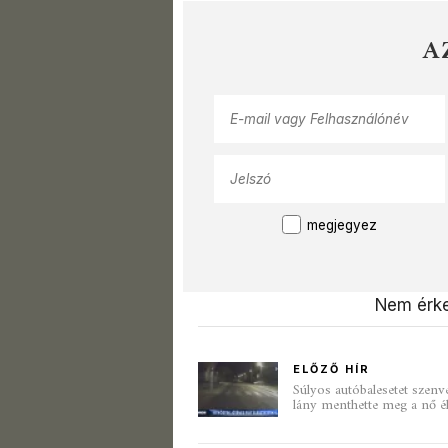
A
megjegyez
Nem érke
ELŐZŐ HÍR
Súlyos autóbalesetet szenv
lány menthette meg a nő él