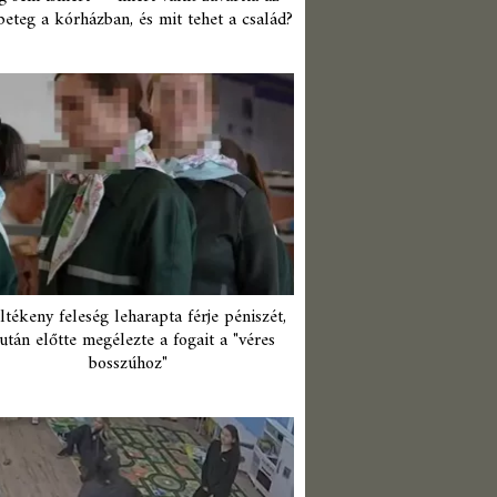
beteg a kórházban, és mit tehet a család?
ltékeny feleség leharapta férje péniszét,
után előtte megélezte a fogait a "véres
bosszúhoz"