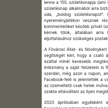
lenne a 155. születésnapja (ami
születésnap alkalmából arra biz
oda, „boldog születésnapot”.
nyereményjátékon vesznek rész
kommentelőket később privát üz
kérnek tőlük, általában arra
eljuttatásához szükséges postak
A Fővárosi Állat- és Növénykert
segítségét kéri, hogy a csaló á
ezáltal minél kevesebb megtév
intézmény a saját felületein is 
szerdán, még azon a napon, ami
Facebook-felé is jelentették a c
az üzemeltető csak hetek múlva, 
szokta eltávolítani az ilyen megt
2023 áprilisában egyébként e