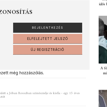
idős 
ZONOSÍTÁS
ELFELEJTETT JELSZÓ
ÚJ REGISZTRÁCIÓ
A fé
mi
zett még hozzászólás.
edett a Jóban Rosszban színésznője és kisfia - egy 15 éves
etét