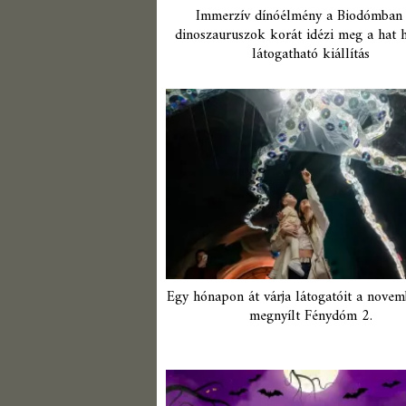
Immerzív dínóélmény a Biodómban
dinoszauruszok korát idézi meg a hat h
látogatható kiállítás
Egy hónapon át várja látogatóit a nove
megnyílt Fénydóm 2.