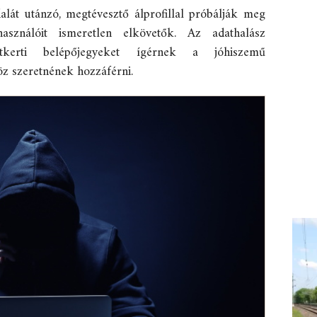
alát utánzó, megtévesztő álprofillal próbálják meg
asználóit ismeretlen elkövetők. Az adathalász
atkerti belépőjegyeket ígérnek a jóhiszemű
z szeretnének hozzáférni.