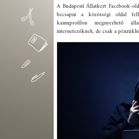
A Budapesti Állatkert Facebook-old
becsapni a közösségi oldal felh
kamuprofilon megnyerhető áll
internetezőknek, de csak a pénzükhö