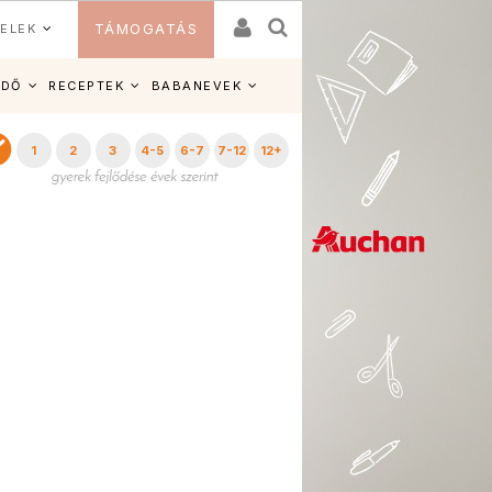
ELEK
TÁMOGATÁS
IDŐ
RECEPTEK
BABANEVEK
1
2
3
4-5
6-7
7-12
12+