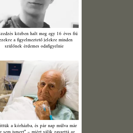
zedzés közben halt meg egy 16 éves fiú
ezekre a figyelmeztető jelekre minden
szülőnek érdemes odafigyelnie
ittük a kórházba, és pár nap múlva már
 sem ismert” – miért válik zavarttá az