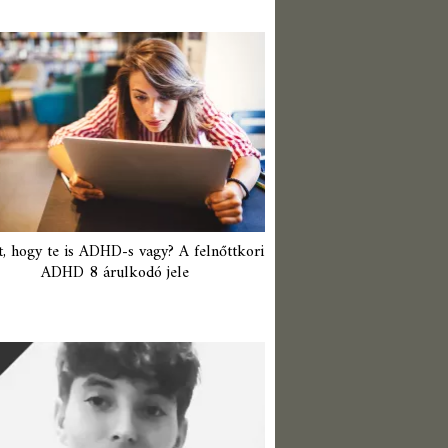
t, hogy te is ADHD-s vagy? A felnőttkori
ADHD 8 árulkodó jele