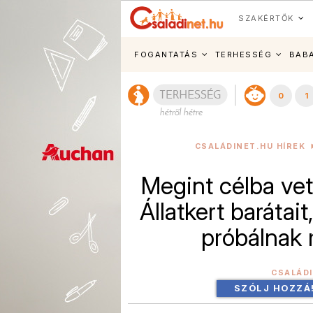
SZAKÉRTŐK
FOGANTATÁS
TERHESSÉG
BAB
0
1
CSALÁDINET.HU HÍREK
Megint célba vet
Állatkert barátait
próbálnak 
CSALÁD
SZÓLJ HOZZÁ