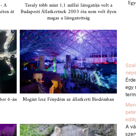
Egy
 - A
Tavaly több mint 1,1 millió látogatója volt a
éten át
Budapesti Állatkertnek 2003 óta nem volt ilyen
magas a látogatottság
Szal
néps
Érde
egy 
termé
mber 6-án
Megint lesz Fénydóm az állatkerti Biodómban
Meno
petef
eddi
A vá
szer