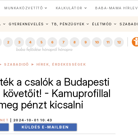
MUNKAKÖZVETÍTŐ
KALKULÁTOR
BABA-MAMA HÍRLEV
A
GYEREKNEVELÉS
TB, PÉNZÜGYEK
ÉLETMÓD
SZABAD
2
3
4
5
6
7
8
9
10
11
12
SZABADIDŐ
HÍREK, ÉRDEKESSÉGEK
ték a csalók a Budapesti
, követőit! - Kamuprofillal
meg pénzt kicsalni
INET
|
2024-10-01 10:43
!
KÜLDÉS E-MAILBEN