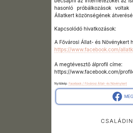
becsapni az internetezőket az i
hasonló próbálkozások voltak
Állatkert közönségének átverésér
Kapcsolódó hivatkozások:
A Fővárosi Állat- és Növénykert h
https://www.facebook.com/allatk
A megtévesztő álprofil címe:
https://www.facebook.com/prof
Nyitókép:
Facebook / Fővárosi Állat- és Növénykert
MEG
CSALÁDI