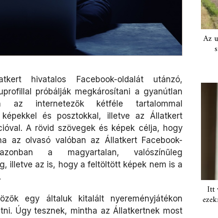
Az u
s
tkert hivatalos Facebook-oldalát utánzó,
ofillal próbálják megkárosítani a gyanútlan
lon az internetezők kétféle tartalommal
ó képekkel és posztokkal, illetve az Állatkert
ióval. A rövid szövegek és képek célja, hogy
ha az olvasó valóban az Állatkert Facebook-
azonban a magyartalan, valószínűleg
 illetve az is, hogy a feltöltött képek nem is a
.
Itt
özők egy általuk kitalált nyereményjátékon
ezek
tni. Úgy tesznek, mintha az Állatkertnek most