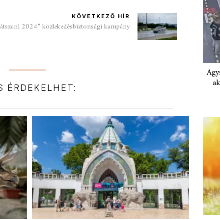
KÖVETKEZŐ HÍR
 látszani 2024” közlekedésbiztonsági kampány
Agys
ak
IS ÉRDEKELHET: