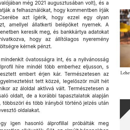
 valójában még 2021 augusztusában volt), és a
tatják a felhasználókat, hogy kommentben írják
 Cserébe azt ígérik, hogy ezzel egy olyan
t, amellyel állatkerti belépőket nyernek. A
enetben keresik meg, és bankkártya adatokat
 hivatkozva, hogy az állítólagos nyeremény
öltségre kérnek pénzt.
 mindenkit óvatosságra int, és a nyilvánosság
lprofil híre mindél több emberhez eljusson, s
Lehe
esztett embert érjen kár. Természetesen az
figyelmeztetést tett közzé, legelőször múlt hét
kor az áloldal aktívvá vált. Természetesen a
saló oldalt, de a korábbi tapasztalatok alapján
többszöri és több irányból történő jelzés után
évesztő oldalakat.
gy igen hasonló álprofillal próbálták meg