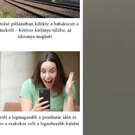
tolsó pillanatban kilökte a babakocsit a
ínekről - kétéves kislánya túlélte, az
édesanya meghalt
 volt a legmagasabb a ponthatár idén és
re a szakokra volt a legnehezebb bejutni