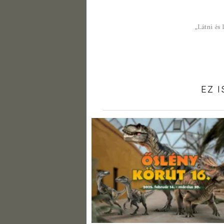
„Látni és
EZ 