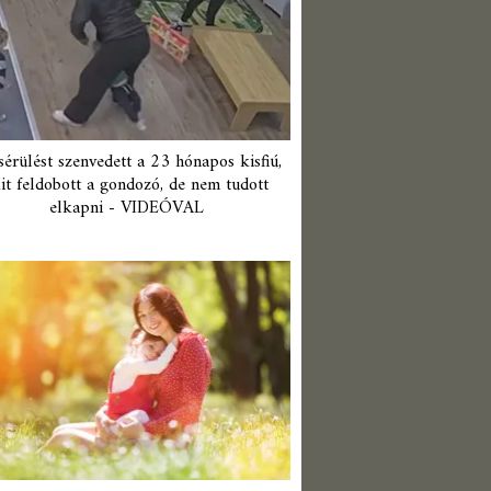
érülést szenvedett a 23 hónapos kisfiú,
it feldobott a gondozó, de nem tudott
elkapni - VIDEÓVAL