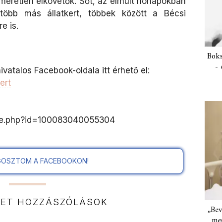
smeretlen elkövetők. Sőt, az elmúlt hónapokban
 több más állatkert, többek között a Bécsi
e is.
Boks
- 
ivatalos Facebook-oldala itt érhető el:
ert
ile.php?id=100083040055304
OSZTOM A FACEBOOKON!
NET HOZZÁSZÓLÁSOK
„Bev
meg