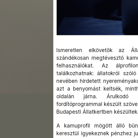
Ismeretlen elkövetők az Álla
szándékosan megtévesztő kamupr
felhasználókat. Az álprofi
találkozhatnak: állatokról szól
nevében hirdetett nyereményakc
azt a benyomást keltsék, mint
oldalán járna. Árulkodó 
fordítóprogrammal készült szöveg,
Budapesti Állatkertben készültek
A kamuprofil mögött álló bűn
keresztül igyekeznek pénzhez ju