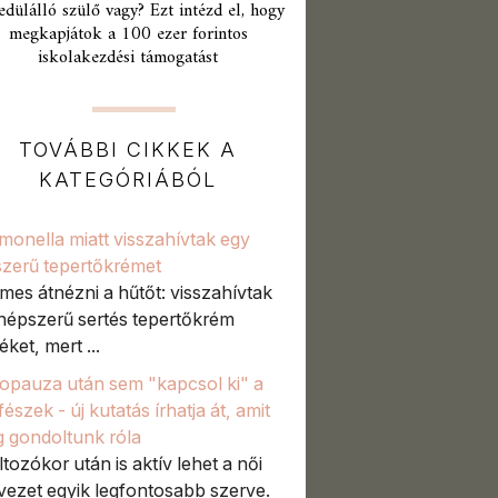
edülálló szülő vagy? Ezt intézd el, hogy
megkapjátok a 100 ezer forintos
iskolakezdési támogatást
TOVÁBBI CIKKEK A
KATEGÓRIÁBÓL
monella miatt visszahívtak egy
zerű tepertőkrémet
mes átnézni a hűtőt: visszahívtak
népszerű sertés tepertőkrém
ket, mert ...
pauza után sem "kapcsol ki" a
észek - új kutatás írhatja át, amit
g gondoltunk róla
ltozókor után is aktív lehet a női
vezet egyik legfontosabb szerve.