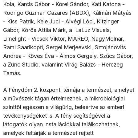
Kola, Karcis Gábor - Körei Sándor, Kati Katona -
Rodrigo Guzman Cazares (ABDX), Kálmán Mátyás
- Kiss Patrik, Kele Juci - Alvégi Lóci, Kitzinger
Gábor, Kőrös Attila Márk, a LaLuz Visuals,
Limelight - Vicsek Viktor, MAREO, NagyMolnar,
Rami Saarikopri, Sergei Merjeevski, Sztojánovits
Andrea - Köves Éva - Álmos Gergely, Szűcs Gábor,
a Zünc Studio, valamint Virág Balázs - Herczeg
Tamás.
A Fénydóm 2. központi témája a természet, amelyet
a művészek tágan értelmeznek, a mikrobiológiai
szinttől egészen a világűrig, beleértve az emberi
tevékenységeket is. A fény segítségével a
látogatók olyan installációkkal találkozhatnak,
amelyek feltárják a természet rejtett