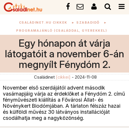
CSALÁDINET.HU CIKKEK
►
SZABADIDŐ
►
PROGRAMAJÁNLÓ (CSALÁDDAL, GYEREKKEL)
Egy hónapon át várja
látogatóit a november 6-án
megnyílt Fénydóm 2.
Családinet
[cikkei]
- 2024-11-08
November első szerdájától advent második
vasárnapjáig várja az érdeklőket a Fénydóm 2. című
fényművészeti kiállítás a Fővárosi Állat- és
Növénykert Biodómjában. A tárlaton félszáz hazai
és külföldi művész 30 látványos installációját
csodálhatja meg a nagyközönség.