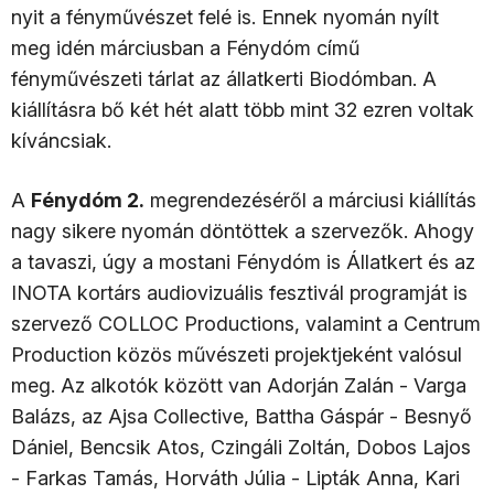
nyit a fényművészet felé is. Ennek nyomán nyílt
meg idén márciusban a Fénydóm című
fényművészeti tárlat az állatkerti Biodómban. A
kiállításra bő két hét alatt több mint 32 ezren voltak
kíváncsiak.
A
Fénydóm 2.
megrendezéséről a márciusi kiállítás
nagy sikere nyomán döntöttek a szervezők. Ahogy
a tavaszi, úgy a mostani Fénydóm is Állatkert és az
INOTA kortárs audiovizuális fesztivál programját is
szervező COLLOC Productions, valamint a Centrum
Production közös művészeti projektjeként valósul
meg. Az alkotók között van Adorján Zalán - Varga
Balázs, az Ajsa Collective, Battha Gáspár - Besnyő
Dániel, Bencsik Atos, Czingáli Zoltán, Dobos Lajos
- Farkas Tamás, Horváth Júlia - Lipták Anna, Kari