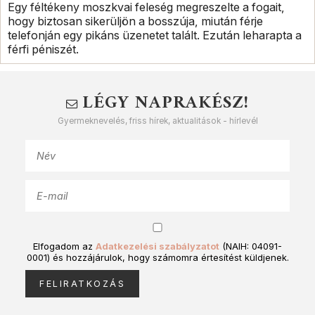
Egy féltékeny moszkvai feleség megreszelte a fogait,
hogy biztosan sikerüljön a bosszúja, miután férje
telefonján egy pikáns üzenetet talált. Ezután leharapta a
férfi péniszét.
LÉGY NAPRAKÉSZ!
Gyermeknevelés, friss hírek, aktualitások - hírlevél
Elfogadom az
Adatkezelési szabályzatot
(NAIH: 04091-
0001) és hozzájárulok, hogy számomra értesítést küldjenek.