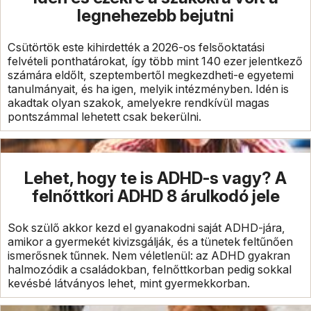
legnehezebb bejutni
Csütörtök este kihirdették a 2026-os felsőoktatási
felvételi ponthatárokat, így több mint 140 ezer jelentkező
számára eldőlt, szeptembertől megkezdheti-e egyetemi
tanulmányait, és ha igen, melyik intézményben. Idén is
akadtak olyan szakok, amelyekre rendkívül magas
pontszámmal lehetett csak bekerülni.
Lehet, hogy te is ADHD-s vagy? A
felnőttkori ADHD 8 árulkodó jele
Sok szülő akkor kezd el gyanakodni saját ADHD-jára,
amikor a gyermekét kivizsgálják, és a tünetek feltűnően
ismerősnek tűnnek. Nem véletlenül: az ADHD gyakran
halmozódik a családokban, felnőttkorban pedig sokkal
kevésbé látványos lehet, mint gyermekkorban.