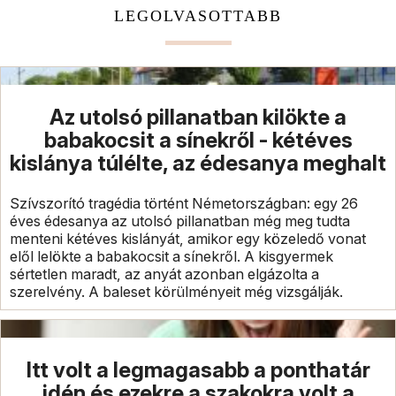
LEGOLVASOTTABB
Az utolsó pillanatban kilökte a
babakocsit a sínekről - kétéves
kislánya túlélte, az édesanya meghalt
Szívszorító tragédia történt Németországban: egy 26
éves édesanya az utolsó pillanatban még meg tudta
menteni kétéves kislányát, amikor egy közeledő vonat
elől lelökte a babakocsit a sínekről. A kisgyermek
sértetlen maradt, az anyát azonban elgázolta a
szerelvény. A baleset körülményeit még vizsgálják.
Itt volt a legmagasabb a ponthatár
idén és ezekre a szakokra volt a