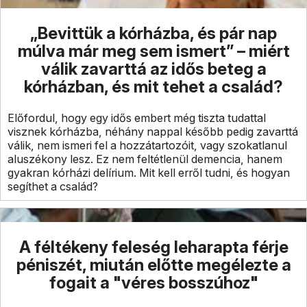
„Bevittük a kórházba, és pár nap
múlva már meg sem ismert” – miért
válik zavarttá az idős beteg a
kórházban, és mit tehet a család?
Előfordul, hogy egy idős embert még tiszta tudattal
visznek kórházba, néhány nappal később pedig zavarttá
válik, nem ismeri fel a hozzátartozóit, vagy szokatlanul
aluszékony lesz. Ez nem feltétlenül demencia, hanem
gyakran kórházi delírium. Mit kell erről tudni, és hogyan
segíthet a család?
A féltékeny feleség leharapta férje
péniszét, miután előtte megélezte a
fogait a "véres bosszúhoz"