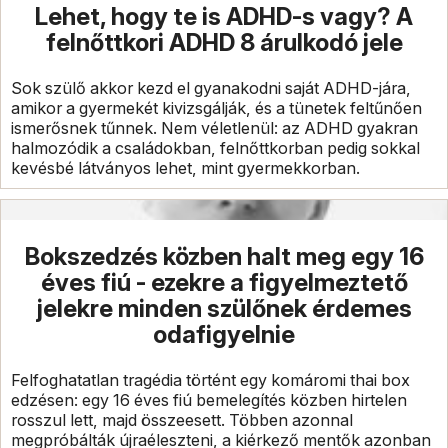
Lehet, hogy te is ADHD-s vagy? A
felnőttkori ADHD 8 árulkodó jele
Sok szülő akkor kezd el gyanakodni saját ADHD-jára,
amikor a gyermekét kivizsgálják, és a tünetek feltűnően
ismerősnek tűnnek. Nem véletlenül: az ADHD gyakran
halmozódik a családokban, felnőttkorban pedig sokkal
kevésbé látványos lehet, mint gyermekkorban.
Bokszedzés közben halt meg egy 16
éves fiú - ezekre a figyelmeztető
jelekre minden szülőnek érdemes
odafigyelnie
Felfoghatatlan tragédia történt egy komáromi thai box
edzésen: egy 16 éves fiú bemelegítés közben hirtelen
rosszul lett, majd összeesett. Többen azonnal
megpróbálták újraéleszteni, a kiérkező mentők azonban