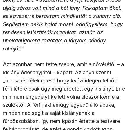
ujjáig sáros volt mind a két lány. Felkaptam őket,
és egyszerre beraktam mindkettőt a zuhany alá.
Segítettem nekik hajat mosni, odafigyeltem, hogy
rendesen letisztítsák magukat, azután az
unokahúgomra ráadtam a lányom néhány
ruháját.”
Azt azonban nem tette zsebre, amit a nővérétől – a
kislány édesanyjától – kapott. Az anya szerint
„furcsa és félelmetes”, hogy kvázi idegen felnőtt
férfi létére csak úgy megfürdetett egy kislányt. Erre
minimum engedélyt kellett volna először kérnie a
szülőktől. A férfi, aki amúgy egyedülálló apuka,
minden nap segít a saját kislányának a
fürdőszobában, így nem igazán értette a testvére
felháborodását, de azért elgondolkodott azon,