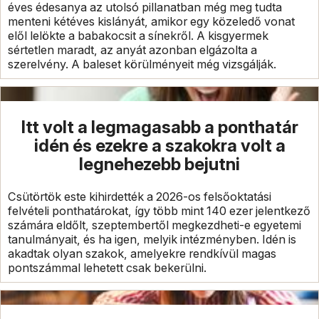
éves édesanya az utolsó pillanatban még meg tudta
menteni kétéves kislányát, amikor egy közeledő vonat
elől lelökte a babakocsit a sínekről. A kisgyermek
sértetlen maradt, az anyát azonban elgázolta a
szerelvény. A baleset körülményeit még vizsgálják.
Itt volt a legmagasabb a ponthatár
idén és ezekre a szakokra volt a
legnehezebb bejutni
Csütörtök este kihirdették a 2026-os felsőoktatási
felvételi ponthatárokat, így több mint 140 ezer jelentkező
számára eldőlt, szeptembertől megkezdheti-e egyetemi
tanulmányait, és ha igen, melyik intézményben. Idén is
akadtak olyan szakok, amelyekre rendkívül magas
pontszámmal lehetett csak bekerülni.