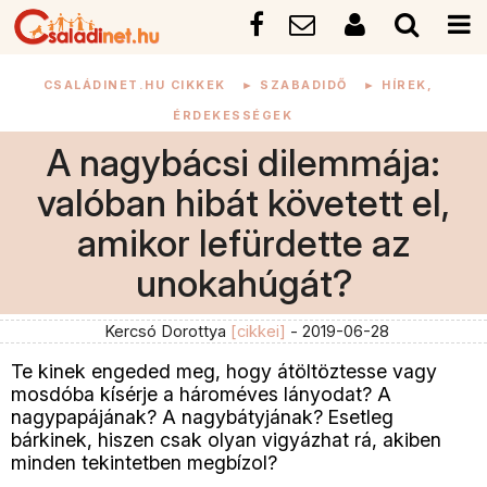
CSALÁDINET.HU CIKKEK
►
SZABADIDŐ
►
HÍREK,
ÉRDEKESSÉGEK
A nagybácsi dilemmája:
valóban hibát követett el,
amikor lefürdette az
unokahúgát?
Kercsó Dorottya
[cikkei]
- 2019-06-28
Te kinek engeded meg, hogy átöltöztesse vagy
mosdóba kísérje a hároméves lányodat? A
nagypapájának? A nagybátyjának? Esetleg
bárkinek, hiszen csak olyan vigyázhat rá, akiben
minden tekintetben megbízol?