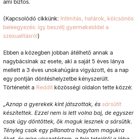
ami biztos.
(Kapcsolódó cikkünk:
Intimitás, határok, kölcsönös
beleegyezés: így beszélj gyermekeiddel a
szexualitásról
)
Ebben a közegben jobban átélhető annak a
nagybácsinak az esete, aki a saját 5 éves lánya
mellett a 3 éves unokahúgára vigyázott, és a nap
egy pontján döntéshelyzetbe kényszerült.
Történetét a
Reddit
közösségi oldalon tette közzé:
„Aznap a gyerekek kint játszottak, és
sársütit
készítettek. Ezzel nem is lett volna baj, de egyszer
csak úgy döntöttek, ők maguk lesznek a sársütik.
Tényleg csak egy pillanatra hagytam magukra
őket, és mire visszatértem, a feje tetejétől a lába