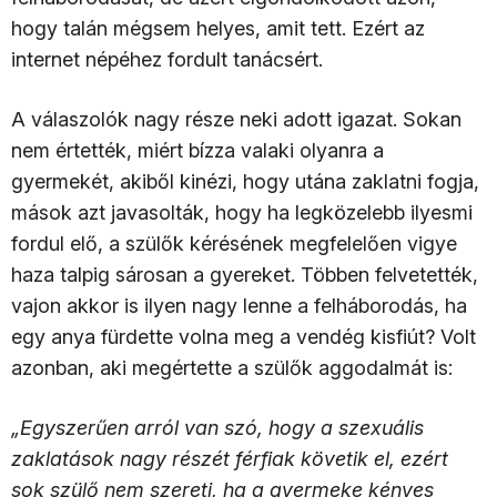
hogy talán mégsem helyes, amit tett. Ezért az
internet népéhez fordult tanácsért.
A válaszolók nagy része neki adott igazat. Sokan
nem értették, miért bízza valaki olyanra a
gyermekét, akiből kinézi, hogy utána zaklatni fogja,
mások azt javasolták, hogy ha legközelebb ilyesmi
fordul elő, a szülők kérésének megfelelően vigye
haza talpig sárosan a gyereket. Többen felvetették,
vajon akkor is ilyen nagy lenne a felháborodás, ha
egy anya fürdette volna meg a vendég kisfiút? Volt
azonban, aki megértette a szülők aggodalmát is:
„Egyszerűen arról van szó, hogy a szexuális
zaklatások nagy részét férfiak követik el, ezért
sok szülő nem szereti, ha a gyermeke kényes