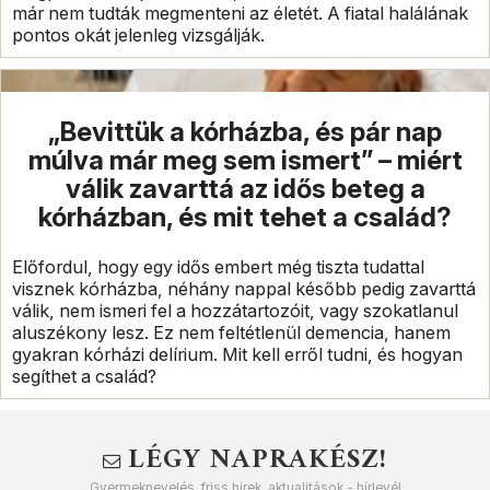
már nem tudták megmenteni az életét. A fiatal halálának
pontos okát jelenleg vizsgálják.
„Bevittük a kórházba, és pár nap
múlva már meg sem ismert” – miért
válik zavarttá az idős beteg a
kórházban, és mit tehet a család?
Előfordul, hogy egy idős embert még tiszta tudattal
visznek kórházba, néhány nappal később pedig zavarttá
válik, nem ismeri fel a hozzátartozóit, vagy szokatlanul
aluszékony lesz. Ez nem feltétlenül demencia, hanem
gyakran kórházi delírium. Mit kell erről tudni, és hogyan
segíthet a család?
LÉGY NAPRAKÉSZ!
Gyermeknevelés, friss hírek, aktualitások - hírlevél