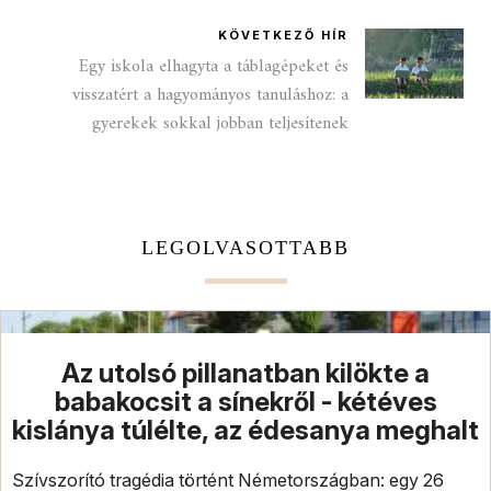
KÖVETKEZŐ HÍR
Egy iskola elhagyta a táblagépeket és
visszatért a hagyományos tanuláshoz: a
gyerekek sokkal jobban teljesítenek
LEGOLVASOTTABB
Az utolsó pillanatban kilökte a
babakocsit a sínekről - kétéves
kislánya túlélte, az édesanya meghalt
Szívszorító tragédia történt Németországban: egy 26