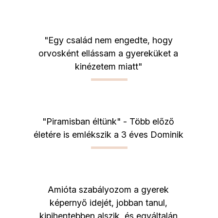
"Egy család nem engedte, hogy
orvosként ellássam a gyereküket a
kinézetem miatt"
"Piramisban éltünk" - Több előző
életére is emlékszik a 3 éves Dominik
Amióta szabályozom a gyerek
képernyő idejét, jobban tanul,
kipihentebben alszik, és egyáltalán