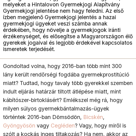
melyeket a Hintalovon Gyermekjogi Alapítvány
Gyermekjogi jelentése nem hagy feledni. Az első
ízben megjelenő Gyermekjogi jelentés a hazai
gyermekjogi ügyeket veszi számba annak
érdekében, hogy növelje a gyermekjogok iránti
érzékenységet, és elősegítse a Magyarországon élő
gyerekek jogaival és legjobb érdekével kapcsolatos
ismeretek terjedését.
Gondoltad volna, hogy 2016-ban több mint 300
lány került rendőrségi fogdába gyermekprostitúció
miatt? Tudtad, hogy tavaly több gyerekkel szemben
indult eljárás határzár tiltott átlépése miatt, mint
kábítószer-birtoklásért? Emlékszel még rá, hogy
milyen súlyos gyermekbántalmazás-ügyek
történtek 2016-ban Dömsödön,
Bicskén
,
Gyöngyösön
vagy
Cegléden
? Vagy, hogy miről is
szólt a kockás inges tiltakozás? Ha nem, akkor az