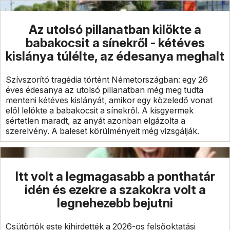
Az utolsó pillanatban kilökte a
babakocsit a sínekről - kétéves
kislánya túlélte, az édesanya meghalt
Szívszorító tragédia történt Németországban: egy 26
éves édesanya az utolsó pillanatban még meg tudta
menteni kétéves kislányát, amikor egy közeledő vonat
elől lelökte a babakocsit a sínekről. A kisgyermek
sértetlen maradt, az anyát azonban elgázolta a
szerelvény. A baleset körülményeit még vizsgálják.
Itt volt a legmagasabb a ponthatár
idén és ezekre a szakokra volt a
legnehezebb bejutni
Csütörtök este kihirdették a 2026-os felsőoktatási