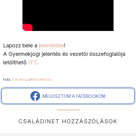
Lapozz bele a
jelentésbe
!
A Gyermekjogi jelentés és vezetői összefoglalója
letölthető
ITT
.
Fotó:
Erik Araujo
/
FREEIMAGES
MEGOSZTOM A FACEBOOKON!
CSALÁDINET HOZZÁSZÓLÁSOK