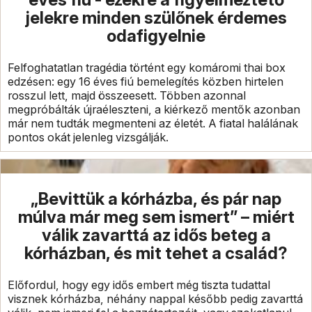
jelekre minden szülőnek érdemes
odafigyelnie
Felfoghatatlan tragédia történt egy komáromi thai box
edzésen: egy 16 éves fiú bemelegítés közben hirtelen
rosszul lett, majd összeesett. Többen azonnal
megpróbálták újraéleszteni, a kiérkező mentők azonban
már nem tudták megmenteni az életét. A fiatal halálának
pontos okát jelenleg vizsgálják.
„Bevittük a kórházba, és pár nap
múlva már meg sem ismert” – miért
válik zavarttá az idős beteg a
kórházban, és mit tehet a család?
Előfordul, hogy egy idős embert még tiszta tudattal
visznek kórházba, néhány nappal később pedig zavarttá