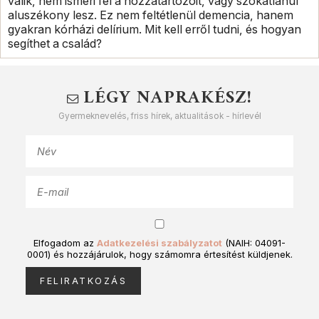
válik, nem ismeri fel a hozzátartozóit, vagy szokatlanul
aluszékony lesz. Ez nem feltétlenül demencia, hanem
gyakran kórházi delírium. Mit kell erről tudni, és hogyan
segíthet a család?
LÉGY NAPRAKÉSZ!
Gyermeknevelés, friss hírek, aktualitások - hírlevél
Elfogadom az
Adatkezelési szabályzatot
(NAIH: 04091-
0001) és hozzájárulok, hogy számomra értesítést küldjenek.