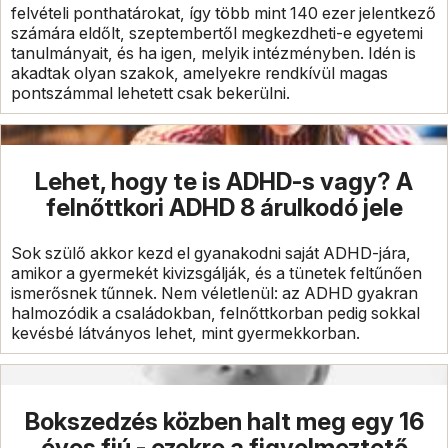
felvételi ponthatárokat, így több mint 140 ezer jelentkező
számára eldőlt, szeptembertől megkezdheti-e egyetemi
tanulmányait, és ha igen, melyik intézményben. Idén is
akadtak olyan szakok, amelyekre rendkívül magas
pontszámmal lehetett csak bekerülni.
Lehet, hogy te is ADHD-s vagy? A
felnőttkori ADHD 8 árulkodó jele
Sok szülő akkor kezd el gyanakodni saját ADHD-jára,
amikor a gyermekét kivizsgálják, és a tünetek feltűnően
ismerősnek tűnnek. Nem véletlenül: az ADHD gyakran
halmozódik a családokban, felnőttkorban pedig sokkal
kevésbé látványos lehet, mint gyermekkorban.
Bokszedzés közben halt meg egy 16
éves fiú - ezekre a figyelmeztető