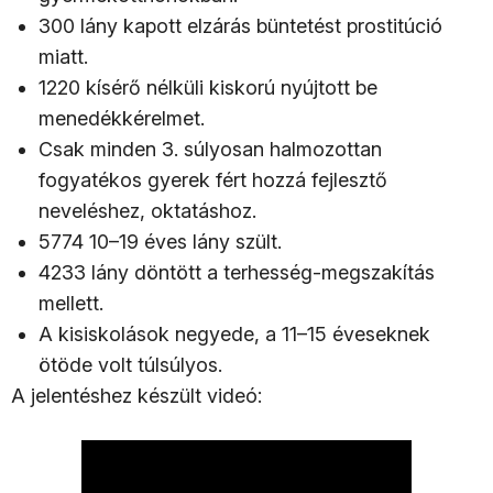
300 lány kapott elzárás büntetést prostitúció
miatt.
1220 kísérő nélküli kiskorú nyújtott be
menedékkérelmet.
Csak minden 3. súlyosan halmozottan
fogyatékos gyerek fért hozzá fejlesztő
neveléshez, oktatáshoz.
5774 10–19 éves lány szült.
4233 lány döntött a terhesség-megszakítás
mellett.
A kisiskolások negyede, a 11–15 éveseknek
ötöde volt túlsúlyos.
A jelentéshez készült videó: