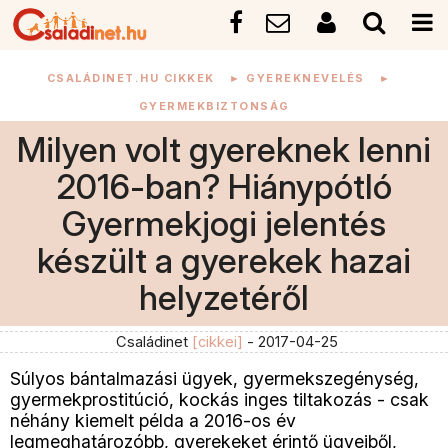
CSALÁDINET.HU CIKKEK
►
GYEREKNEVELÉS
►
GYERMEKBIZTONSÁG
Milyen volt gyereknek lenni
2016-ban? Hiánypótló
Gyermekjogi jelentés
készült a gyerekek hazai
helyzetéről
Családinet
[cikkei]
- 2017-04-25
Súlyos bántalmazási ügyek, gyermekszegénység,
gyermekprostitúció, kockás inges tiltakozás - csak
néhány kiemelt példa a 2016-os év
legmeghatározóbb, gyerekeket érintő ügyeiből,