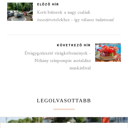
ELŐZŐ HÍR
Kerti bútorok a nagy családi
összejövetelekhez - így válassz tudatosan!
KÖVETKEZŐ HÍR
Étvágygerjesztő virágköltemények -
Néhány színpompás asztaldísz
muskátlival
LEGOLVASOTTABB