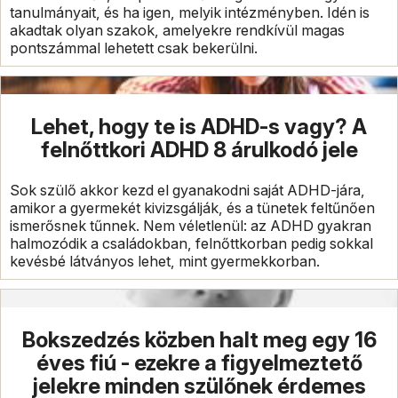
tanulmányait, és ha igen, melyik intézményben. Idén is
akadtak olyan szakok, amelyekre rendkívül magas
pontszámmal lehetett csak bekerülni.
Lehet, hogy te is ADHD-s vagy? A
felnőttkori ADHD 8 árulkodó jele
Sok szülő akkor kezd el gyanakodni saját ADHD-jára,
amikor a gyermekét kivizsgálják, és a tünetek feltűnően
ismerősnek tűnnek. Nem véletlenül: az ADHD gyakran
halmozódik a családokban, felnőttkorban pedig sokkal
kevésbé látványos lehet, mint gyermekkorban.
Bokszedzés közben halt meg egy 16
éves fiú - ezekre a figyelmeztető
jelekre minden szülőnek érdemes