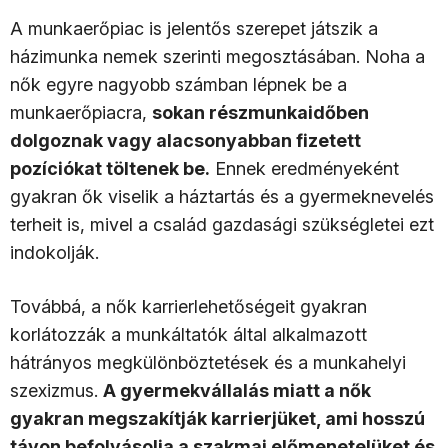
A munkaerőpiac is jelentős szerepet játszik a
házimunka nemek szerinti megosztásában. Noha a
nők egyre nagyobb számban lépnek be a
munkaerőpiacra,
sokan részmunkaidőben
dolgoznak vagy alacsonyabban fizetett
pozíciókat töltenek be.
Ennek eredményeként
gyakran ők viselik a háztartás és a gyermeknevelés
terheit is, mivel a család gazdasági szükségletei ezt
indokolják.
Továbbá, a nők karrierlehetőségeit gyakran
korlátozzák a munkáltatók által alkalmazott
hátrányos megkülönböztetések és a munkahelyi
szexizmus.
A gyermekvállalás miatt a nők
gyakran megszakítják karrierjüket, ami hosszú
távon befolyásolja a szakmai előmenetelüket és