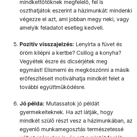
mindkettőtöknek megfelelő, fel is
oszthatjátok eszerint a házimunkát: mindenki
végezze el azt, ami jobban megy neki, vagy
amelyik feladatot esetleg kedveli.
Pozitív visszajelzés:
Lenyírta a füvet és
öröm kilépni a kertbe? Csillog a konyha?
Vegyétek észre és dicsérjétek meg
egymást! Elismerni és megköszönni a másik
erőfeszítéseit motiválhatja mindkét felet a
további együttműködésre.
Jó példa:
Mutassatok jó példát
gyermekeiteknek. Ha azt látják, hogy
mindkét szülő részt vesz a házimunkában, az
egyenlő munkamegosztás természetessé