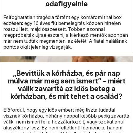
odafigyelnie
Felfoghatatlan tragédia történt egy komáromi thai box
edzésen: egy 16 éves fiú bemelegítés közben hirtelen
rosszul lett, majd összeesett. Többen azonnal
megpróbálták újraéleszteni, a kiérkező mentők azonban
már nem tudták megmenteni az életét. A fiatal halálának
pontos okát jelenleg vizsgálják.
„Bevittük a kórházba, és pár nap
múlva már meg sem ismert” – miért
válik zavarttá az idős beteg a
kórházban, és mit tehet a család?
Előfordul, hogy egy idős embert még tiszta tudattal
visznek kórházba, néhány nappal később pedig zavarttá
válik, nem ismeri fel a hozzátartozóit, vagy szokatlanul
aluszékony lesz. Ez nem feltétlenül demencia, hanem