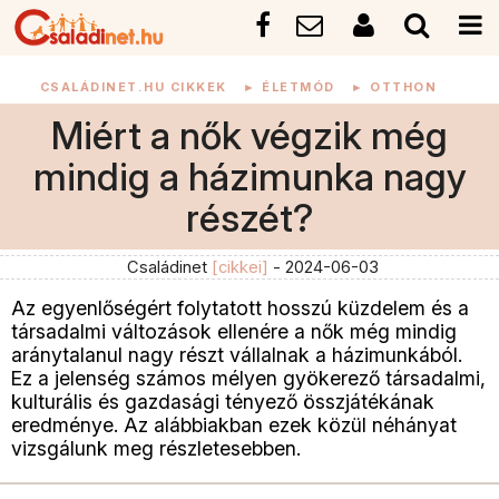
CSALÁDINET.HU CIKKEK
►
ÉLETMÓD
►
OTTHON
Miért a nők végzik még
mindig a házimunka nagy
részét?
Családinet
[cikkei]
- 2024-06-03
Az egyenlőségért folytatott hosszú küzdelem és a
társadalmi változások ellenére a nők még mindig
aránytalanul nagy részt vállalnak a házimunkából.
Ez a jelenség számos mélyen gyökerező társadalmi,
kulturális és gazdasági tényező összjátékának
eredménye. Az alábbiakban ezek közül néhányat
vizsgálunk meg részletesebben.