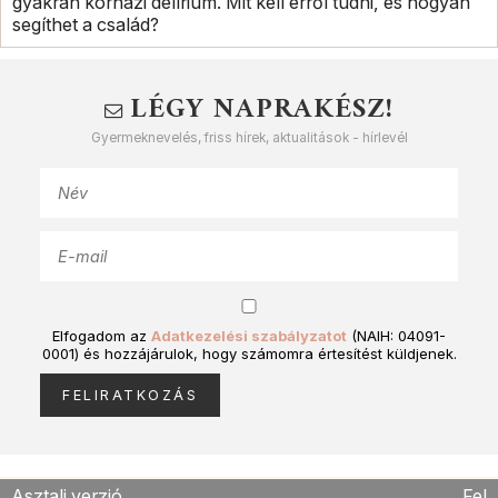
gyakran kórházi delírium. Mit kell erről tudni, és hogyan
segíthet a család?
LÉGY NAPRAKÉSZ!
Gyermeknevelés, friss hírek, aktualitások - hírlevél
Elfogadom az
Adatkezelési szabályzatot
(NAIH: 04091-
0001) és hozzájárulok, hogy számomra értesítést küldjenek.
Asztali verzió
Fel