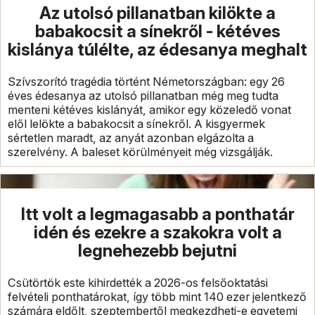
Az utolsó pillanatban kilökte a
babakocsit a sínekről - kétéves
kislánya túlélte, az édesanya meghalt
Szívszorító tragédia történt Németországban: egy 26
éves édesanya az utolsó pillanatban még meg tudta
menteni kétéves kislányát, amikor egy közeledő vonat
elől lelökte a babakocsit a sínekről. A kisgyermek
sértetlen maradt, az anyát azonban elgázolta a
szerelvény. A baleset körülményeit még vizsgálják.
Itt volt a legmagasabb a ponthatár
idén és ezekre a szakokra volt a
legnehezebb bejutni
Csütörtök este kihirdették a 2026-os felsőoktatási
felvételi ponthatárokat, így több mint 140 ezer jelentkező
számára eldőlt, szeptembertől megkezdheti-e egyetemi