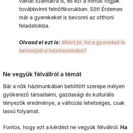
válhat számukra is, és ezt a mintát fogják
továbbvinni felnőttkorukban. Sőt! Érdemes
már a gyerekeket is bevonni az otthoni
feladatokba.
Olvasd el ezt is:
Miért jó, ha a gyereket is
bevonjuk a házimunkába?
Ne vegyük félvállról a témát
Bár a nők házimunkában betöltött szerepe mélyen
gyökerező társadalmi, gazdasági és kulturális
tényezők eredménye, a változás lehetséges, csak
lassú folyamat.
Fontos, hogy ezt a kérdést ne vegyük félvállról.
Ha