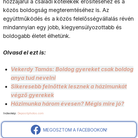
hozzájárul a családi kötelékek erősítéséhez és a
közös boldogság megteremtéséhez is. Az
együttműködés és a közös felelősségvállalás révén
mindannyian egy jobb, kiegyensúlyozottabb és
boldogabb életet élhetünk.
Olvasd el ezt is:
Vekerdy Tamás: Boldog gyereket csak boldog
anya tud nevelni
Sikeresebb felnőttek lesznek a házimunkát
végző gyerekek
Házimunka három évesen? Mégis mire jó?
Indexkép:
Depositphotos.com
MEGOSZTOM A FACEBOOKON!