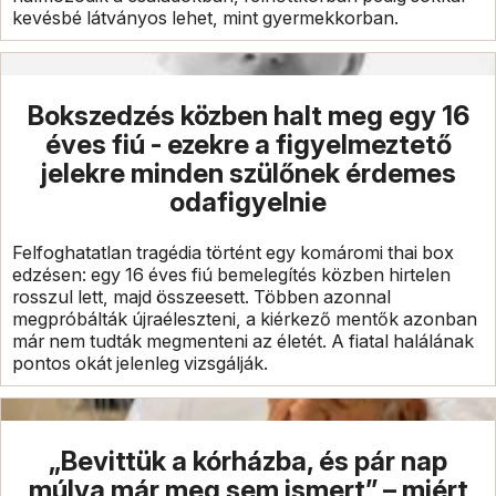
kevésbé látványos lehet, mint gyermekkorban.
Bokszedzés közben halt meg egy 16
éves fiú - ezekre a figyelmeztető
jelekre minden szülőnek érdemes
odafigyelnie
Felfoghatatlan tragédia történt egy komáromi thai box
edzésen: egy 16 éves fiú bemelegítés közben hirtelen
rosszul lett, majd összeesett. Többen azonnal
megpróbálták újraéleszteni, a kiérkező mentők azonban
már nem tudták megmenteni az életét. A fiatal halálának
pontos okát jelenleg vizsgálják.
„Bevittük a kórházba, és pár nap
múlva már meg sem ismert” – miért