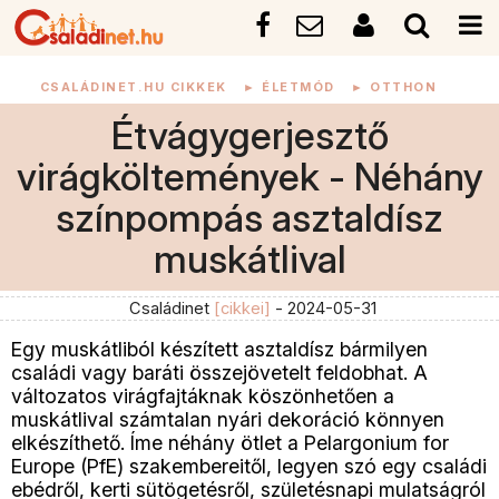
CSALÁDINET.HU CIKKEK
►
ÉLETMÓD
►
OTTHON
Étvágygerjesztő
virágköltemények - Néhány
színpompás asztaldísz
muskátlival
Családinet
[cikkei]
- 2024-05-31
Egy muskátliból készített asztaldísz bármilyen
családi vagy baráti összejövetelt feldobhat. A
változatos virágfajtáknak köszönhetően a
muskátlival számtalan nyári dekoráció könnyen
elkészíthető. Íme néhány ötlet a Pelargonium for
Europe (PfE) szakembereitől, legyen szó egy családi
ebédről, kerti sütögetésről, születésnapi mulatságról