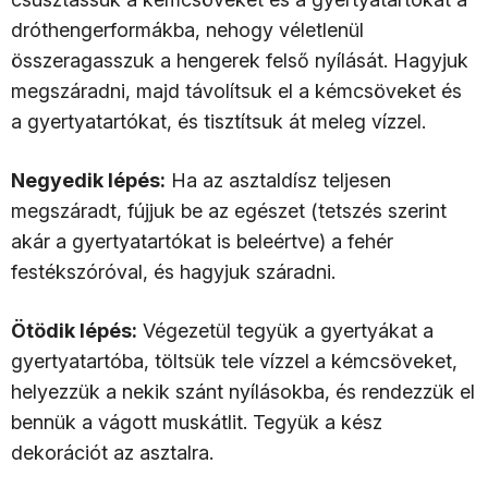
dróthengerformákba, nehogy véletlenül
összeragasszuk a hengerek felső nyílását. Hagyjuk
megszáradni, majd távolítsuk el a kémcsöveket és
a gyertyatartókat, és tisztítsuk át meleg vízzel.
Negyedik lépés:
Ha az asztaldísz teljesen
megszáradt, fújjuk be az egészet (tetszés szerint
akár a gyertyatartókat is beleértve) a fehér
festékszóróval, és hagyjuk száradni.
Ötödik lépés:
Végezetül tegyük a gyertyákat a
gyertyatartóba, töltsük tele vízzel a kémcsöveket,
helyezzük a nekik szánt nyílásokba, és rendezzük el
bennük a vágott muskátlit. Tegyük a kész
dekorációt az asztalra.