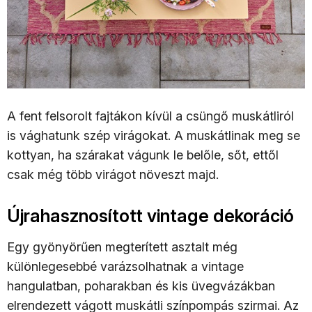
A fent felsorolt fajtákon kívül a csüngő muskátliról
is vághatunk szép virágokat. A muskátlinak meg se
kottyan, ha szárakat vágunk le belőle, sőt, ettől
csak még több virágot növeszt majd.
Újrahasznosított vintage dekoráció
Egy gyönyörűen megterített asztalt még
különlegesebbé varázsolhatnak a vintage
hangulatban, poharakban és kis üvegvázákban
elrendezett vágott muskátli színpompás szirmai. Az