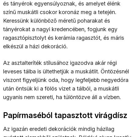
és tányérok egyensúlyoznak, és amelyet élénk
színű muskátli csokor koronáz meg a tetején.
Keressünk különböző méretű poharakat és
tányérokat a nagyi kredencében, fogjunk egy
ragasztópisztolyt és kerámia ragasztót, és máris
elkészül a házi dekoráció.
Az asztalteríték stílusához igazodva akár régi
leveses tálba is ültethetjük a muskátlit. Öntözésnél
viszont figyeljünk oda, hogy legfeljebb negyedóra
után öntsük ki a fölös vizet a tálból, a muskátli
ugyanis nem szereti, ha túlöntözve áll a vízben.
Papírmaséból tapasztott virágdísz
Az igazán eredeti dekorációk mindig házilag