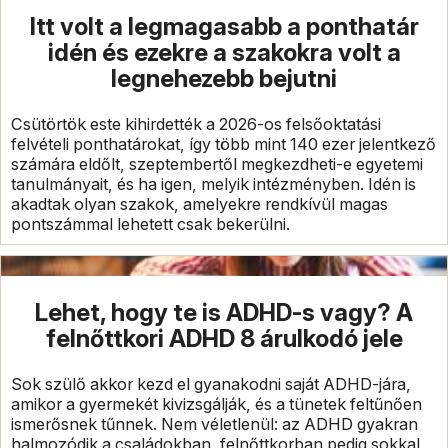
Itt volt a legmagasabb a ponthatár
idén és ezekre a szakokra volt a
legnehezebb bejutni
Csütörtök este kihirdették a 2026-os felsőoktatási
felvételi ponthatárokat, így több mint 140 ezer jelentkező
számára eldőlt, szeptembertől megkezdheti-e egyetemi
tanulmányait, és ha igen, melyik intézményben. Idén is
akadtak olyan szakok, amelyekre rendkívül magas
pontszámmal lehetett csak bekerülni.
Lehet, hogy te is ADHD-s vagy? A
felnőttkori ADHD 8 árulkodó jele
Sok szülő akkor kezd el gyanakodni saját ADHD-jára,
amikor a gyermekét kivizsgálják, és a tünetek feltűnően
ismerősnek tűnnek. Nem véletlenül: az ADHD gyakran
halmozódik a családokban, felnőttkorban pedig sokkal