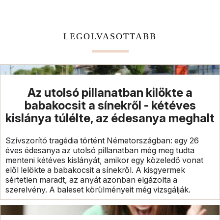
LEGOLVASOTTABB
Az utolsó pillanatban kilökte a
babakocsit a sínekről - kétéves
kislánya túlélte, az édesanya meghalt
Szívszorító tragédia történt Németországban: egy 26
éves édesanya az utolsó pillanatban még meg tudta
menteni kétéves kislányát, amikor egy közeledő vonat
elől lelökte a babakocsit a sínekről. A kisgyermek
sértetlen maradt, az anyát azonban elgázolta a
szerelvény. A baleset körülményeit még vizsgálják.