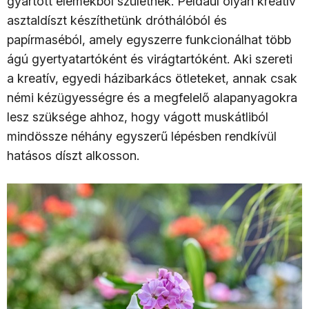
gyártott elemekből születnek. Például olyan kreatív
asztaldíszt készíthetünk dróthálóból és
papírmaséból, amely egyszerre funkcionálhat több
ágú gyertyatartóként és virágtartóként. Aki szereti
a kreatív, egyedi házibarkács ötleteket, annak csak
némi kézügyességre és a megfelelő alapanyagokra
lesz szüksége ahhoz, hogy vágott muskátliból
mindössze néhány egyszerű lépésben rendkívül
hatásos díszt alkosson.