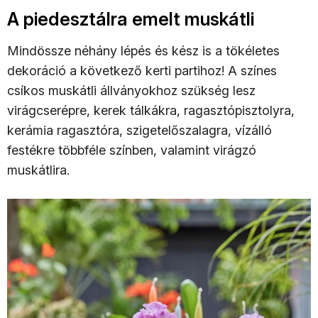
A piedesztálra emelt muskátli
Mindössze néhány lépés és kész is a tökéletes
dekoráció a következő kerti partihoz! A színes
csíkos muskátli állványokhoz szükség lesz
virágcserépre, kerek tálkákra, ragasztópisztolyra,
kerámia ragasztóra, szigetelőszalagra, vízálló
festékre többféle színben, valamint virágzó
muskátlira.