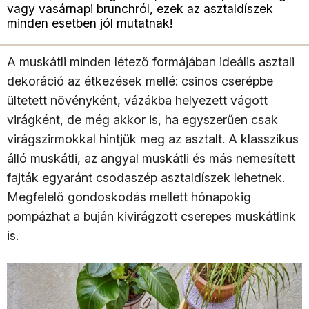
vagy vasárnapi brunchról, ezek az asztaldíszek
minden esetben jól mutatnak!
A muskátli minden létező formájában ideális asztali
dekoráció az étkezések mellé: csinos cserépbe
ültetett növényként, vázákba helyezett vágott
virágként, de még akkor is, ha egyszerűen csak
virágszirmokkal hintjük meg az asztalt. A klasszikus
álló muskátli, az angyal muskátli és más nemesített
fajták egyaránt csodaszép asztaldíszek lehetnek.
Megfelelő gondoskodás mellett hónapokig
pompázhat a buján kivirágzott cserepes muskátlink
is.