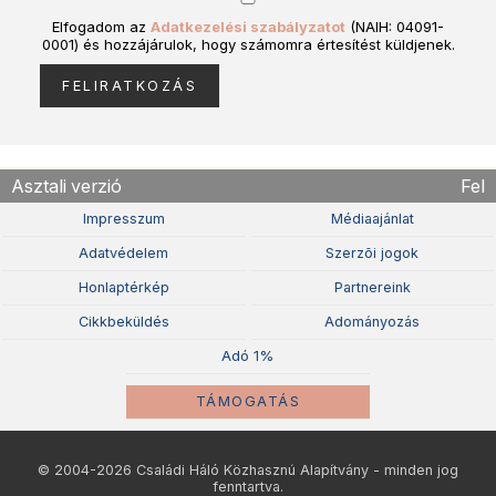
Elfogadom az
Adatkezelési szabályzatot
(NAIH: 04091-
0001) és hozzájárulok, hogy számomra értesítést küldjenek.
Asztali verzió
Fel
Impresszum
Médiaajánlat
Adatvédelem
Szerzõi jogok
Honlaptérkép
Partnereink
Cikkbeküldés
Adományozás
Adó 1%
TÁMOGATÁS
© 2004-2026 Családi Háló Közhasznú Alapítvány - minden jog
fenntartva.