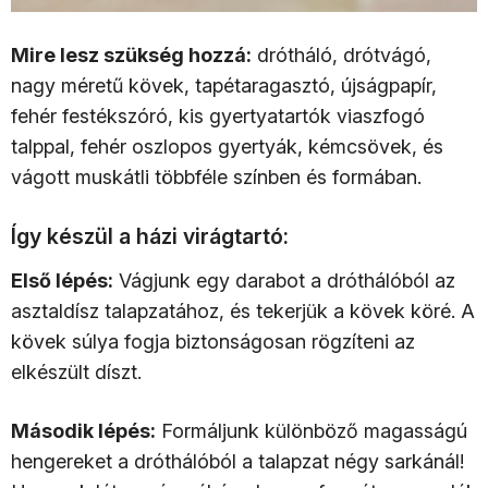
Mire lesz szükség hozzá:
drótháló, drótvágó,
nagy méretű kövek, tapétaragasztó, újságpapír,
fehér festékszóró, kis gyertyatartók viaszfogó
talppal, fehér oszlopos gyertyák, kémcsövek, és
vágott muskátli többféle színben és formában.
Így készül a házi virágtartó:
Első lépés:
Vágjunk egy darabot a dróthálóból az
asztaldísz talapzatához, és tekerjük a kövek köré. A
kövek súlya fogja biztonságosan rögzíteni az
elkészült díszt.
Második lépés:
Formáljunk különböző magasságú
hengereket a dróthálóból a talapzat négy sarkánál!