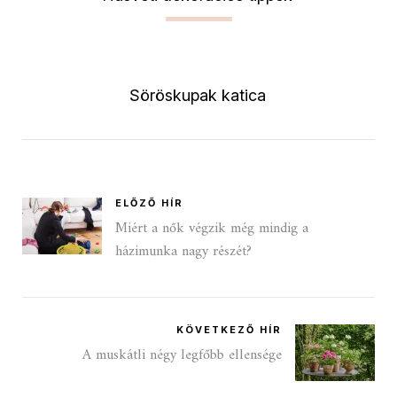
Söröskupak katica
ELŐZŐ HÍR
Miért a nők végzik még mindig a
házimunka nagy részét?
KÖVETKEZŐ HÍR
A muskátli négy legfőbb ellensége