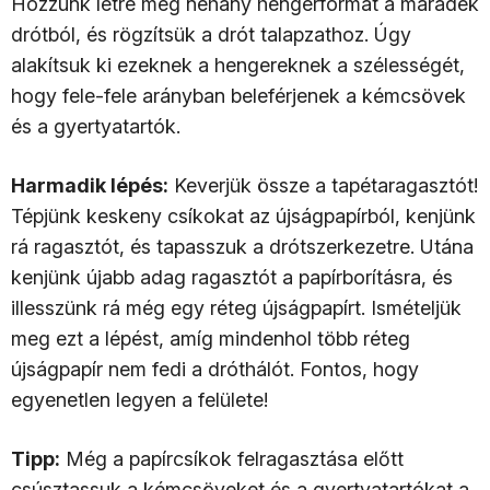
Hozzunk létre még néhány hengerformát a maradék
drótból, és rögzítsük a drót talapzathoz. Úgy
alakítsuk ki ezeknek a hengereknek a szélességét,
hogy fele-fele arányban beleférjenek a kémcsövek
és a gyertyatartók.
Harmadik lépés:
Keverjük össze a tapétaragasztót!
Tépjünk keskeny csíkokat az újságpapírból, kenjünk
rá ragasztót, és tapasszuk a drótszerkezetre. Utána
kenjünk újabb adag ragasztót a papírborításra, és
illesszünk rá még egy réteg újságpapírt. Ismételjük
meg ezt a lépést, amíg mindenhol több réteg
újságpapír nem fedi a dróthálót. Fontos, hogy
egyenetlen legyen a felülete!
Tipp:
Még a papírcsíkok felragasztása előtt
csúsztassuk a kémcsöveket és a gyertyatartókat a