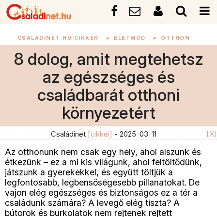
CSALÁDINET.HU CIKKEK
►
ÉLETMÓD
►
OTTHON
8 dolog, amit megtehetsz
az egészséges és
családbarát otthoni
környezetért
Családinet
[cikkei]
- 2025-03-11
[X]
Az otthonunk nem csak egy hely, ahol alszunk és
étkezünk – ez a mi kis világunk, ahol feltöltődünk,
játszunk a gyerekekkel, és együtt töltjük a
legfontosabb, legbensőségesebb pillanatokat. De
vajon elég egészséges és biztonságos ez a tér a
családunk számára? A levegő elég tiszta? A
bútorok és burkolatok nem rejtenek rejtett