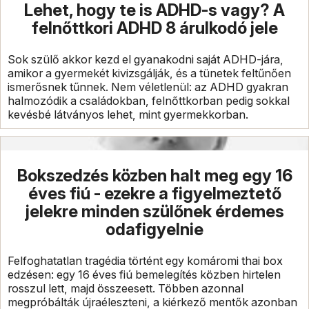
Lehet, hogy te is ADHD-s vagy? A
felnőttkori ADHD 8 árulkodó jele
Sok szülő akkor kezd el gyanakodni saját ADHD-jára,
amikor a gyermekét kivizsgálják, és a tünetek feltűnően
ismerősnek tűnnek. Nem véletlenül: az ADHD gyakran
halmozódik a családokban, felnőttkorban pedig sokkal
kevésbé látványos lehet, mint gyermekkorban.
Bokszedzés közben halt meg egy 16
éves fiú - ezekre a figyelmeztető
jelekre minden szülőnek érdemes
odafigyelnie
Felfoghatatlan tragédia történt egy komáromi thai box
edzésen: egy 16 éves fiú bemelegítés közben hirtelen
rosszul lett, majd összeesett. Többen azonnal
megpróbálták újraéleszteni, a kiérkező mentők azonban