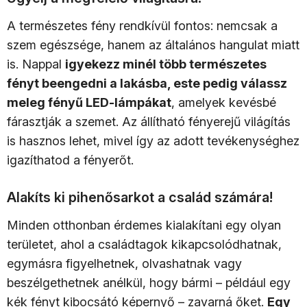
A természetes fény rendkívül fontos: nemcsak a
szem egészsége, hanem az általános hangulat miatt
is. Nappal
igyekezz minél több természetes
fényt beengedni a lakásba, este pedig válassz
meleg fényű LED-lámpákat
, amelyek kevésbé
fárasztják a szemet. Az állítható fényerejű világítás
is hasznos lehet, mivel így az adott tevékenységhez
igazíthatod a fényerőt.
Alakíts ki pihenősarkot a család számára!
Minden otthonban érdemes kialakítani egy olyan
területet, ahol a családtagok kikapcsolódhatnak,
egymásra figyelhetnek, olvashatnak vagy
beszélgethetnek anélkül, hogy bármi – például egy
kék fényt kibocsátó képernyő – zavarná őket.
Egy