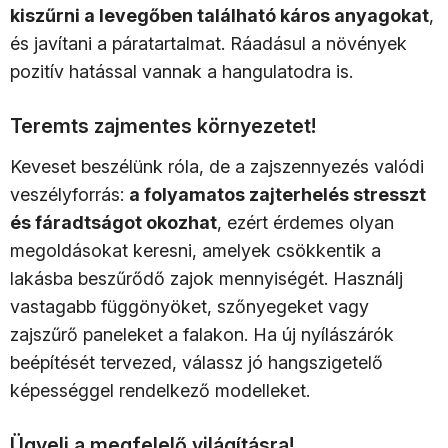
kiszűrni a levegőben található káros anyagokat
,
és javítani a páratartalmat. Ráadásul a növények
pozitív hatással vannak a hangulatodra is.
Teremts zajmentes környezetet!
Keveset beszélünk róla, de a zajszennyezés valódi
veszélyforrás:
a folyamatos zajterhelés stresszt
és fáradtságot okozhat
, ezért érdemes olyan
megoldásokat keresni, amelyek csökkentik a
lakásba beszűrődő zajok mennyiségét. Használj
vastagabb függönyöket, szőnyegeket vagy
zajszűrő paneleket a falakon. Ha új nyílászárók
beépítését tervezed, válassz jó hangszigetelő
képességgel rendelkező modelleket.
Ügyelj a megfelelő világításra!