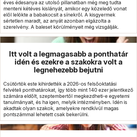
éves édesanya az utolsó pillanatban még meg tudta
menteni kétéves kislányát, amikor egy közeledő vonat
elől lelökte a babakocsit a sínekről. A kisgyermek
sértetlen maradt, az anyát azonban elgázolta a
szerelvény. A baleset körülményeit még vizsgálják.
Itt volt a legmagasabb a ponthatár
idén és ezekre a szakokra volt a
legnehezebb bejutni
Csütörtök este kihirdették a 2026-os felsőoktatási
felvételi ponthatárokat, így több mint 140 ezer jelentkező
számára eldőlt, szeptembertől megkezdheti-e egyetemi
tanulmányait, és ha igen, melyik intézményben. Idén is
akadtak olyan szakok, amelyekre rendkívül magas
pontszámmal lehetett csak bekerülni.