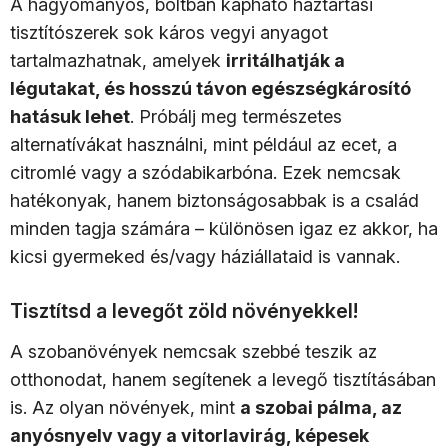
A hagyományos, boltban kapható háztartási
tisztítószerek sok káros vegyi anyagot
tartalmazhatnak, amelyek
irritálhatják a
légutakat, és hosszú távon egészségkárosító
hatásuk lehet
. Próbálj meg természetes
alternatívákat használni, mint például az ecet, a
citromlé vagy a szódabikarbóna. Ezek nemcsak
hatékonyak, hanem biztonságosabbak is a család
minden tagja számára – különösen igaz ez akkor, ha
kicsi gyermeked és/vagy háziállataid is vannak.
Tisztítsd a levegőt zöld növényekkel!
A szobanövények nemcsak szebbé teszik az
otthonodat, hanem segítenek a levegő tisztításában
is. Az olyan növények, mint
a szobai pálma, az
anyósnyelv vagy a vitorlavirág, képesek