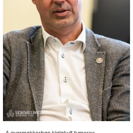
„A gyermekkorban kialakult tumoros