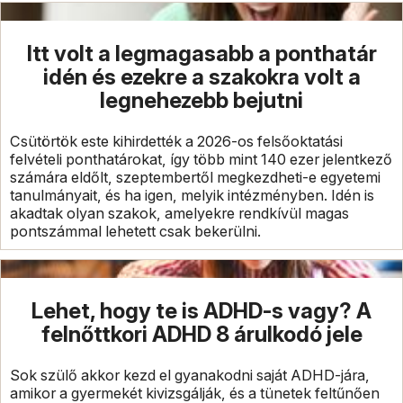
Itt volt a legmagasabb a ponthatár
idén és ezekre a szakokra volt a
legnehezebb bejutni
Csütörtök este kihirdették a 2026-os felsőoktatási
felvételi ponthatárokat, így több mint 140 ezer jelentkező
számára eldőlt, szeptembertől megkezdheti-e egyetemi
tanulmányait, és ha igen, melyik intézményben. Idén is
akadtak olyan szakok, amelyekre rendkívül magas
pontszámmal lehetett csak bekerülni.
Lehet, hogy te is ADHD-s vagy? A
felnőttkori ADHD 8 árulkodó jele
Sok szülő akkor kezd el gyanakodni saját ADHD-jára,
amikor a gyermekét kivizsgálják, és a tünetek feltűnően