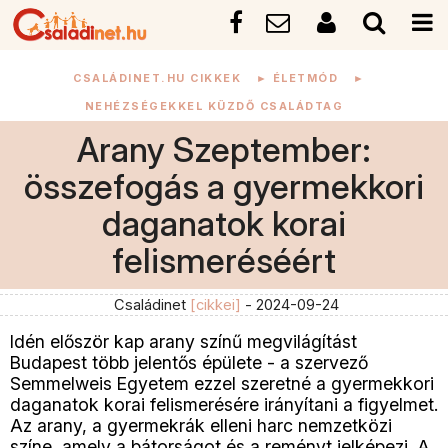
CSALÁDINET.HU CIKKEK
►
ÉLETMÓD
►
NEHÉZSÉGEKKEL KÜZDŐ CSALÁDTAG
Arany Szeptember:
összefogás a gyermekkori
daganatok korai
felismeréséért
Családinet
[cikkei]
- 2024-09-24
Idén először kap arany színű megvilágítást
Budapest több jelentős épülete - a szervező
Semmelweis Egyetem ezzel szeretné a gyermekkori
daganatok korai felismerésére irányítani a figyelmet.
Az arany, a gyermekrák elleni harc nemzetközi
színe, amely a bátorságot és a reményt jelképezi. A