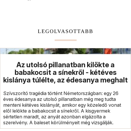
LEGOLVASOTTABB
Az utolsó pillanatban kilökte a
babakocsit a sínekről - kétéves
kislánya túlélte, az édesanya meghalt
Szívszorító tragédia történt Németországban: egy 26
éves édesanya az utolsó pillanatban még meg tudta
menteni kétéves kislányát, amikor egy közeledő vonat
elől lelökte a babakocsit a sínekről. A kisgyermek
sértetlen maradt, az anyát azonban elgázolta a
szerelvény. A baleset körülményeit még vizsgálják.