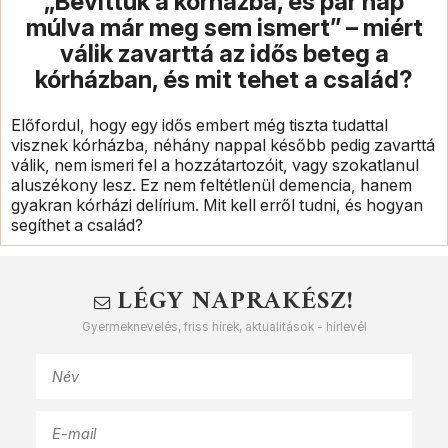
„Bevittük a kórházba, és pár nap
múlva már meg sem ismert” – miért
válik zavarttá az idős beteg a
kórházban, és mit tehet a család?
Előfordul, hogy egy idős embert még tiszta tudattal
visznek kórházba, néhány nappal később pedig zavarttá
válik, nem ismeri fel a hozzátartozóit, vagy szokatlanul
aluszékony lesz. Ez nem feltétlenül demencia, hanem
gyakran kórházi delírium. Mit kell erről tudni, és hogyan
segíthet a család?
LÉGY NAPRAKÉSZ!
Gyermeknevelés, friss hírek, aktualitások - hírlevél