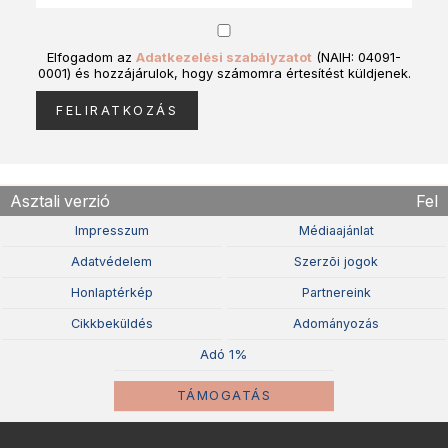
Elfogadom az
Adatkezelési szabályzatot
(NAIH: 04091-
0001) és hozzájárulok, hogy számomra értesítést küldjenek.
Asztali verzió
Fel
Impresszum
Médiaajánlat
Adatvédelem
Szerzõi jogok
Honlaptérkép
Partnereink
Cikkbeküldés
Adományozás
Adó 1%
TÁMOGATÁS