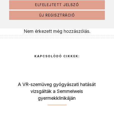
ELFELEJTETT JELSZÓ
ÚJ REGISZTRÁCIÓ
Nem érkezett még hozzászólás.
KAPCSOLÓDÓ CIKKEK:
A VR-szemüveg gyógyászati hatását
vizsgálták a Semmelweis
gyermekklinikáján