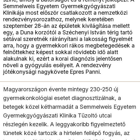
Semmelweis Egyetem Gyermekgyógyászati
Klinikája most először csatlakozott a nemzetközi
rendezvénysorozathoz, melynek keretében
szeptember 28-án az épületek kivilágítása mellett
egy, a Duna korzótól a Széchenyi István térig tartó
sétával szeretnék ráirányítani a lakosság figyelmét
arra, hogy a gyermekkori rákos megbetegedések a
felnőttekhez képest sokkal rövidebb idő alatt
alakulnak ki, ezért a korai diagnózis jelentősen
növeli a gyógyulás esélyeit. A rendezvény
jótékonysági nagykövete Epres Panni.
Magyarországon évente mintegy 230-250 új
gyermekonkológiai esetet diagnosztizálnak, a
betegek közel kétharmadát a Semmelweis Egyetem
Gyermekgyógyászati Klinika Tűzoltó utcai
részlegén kezelik. A leggyakoribb figyelmeztető
tünetek közé tartozik a hirtelen fellépő fogyás, az