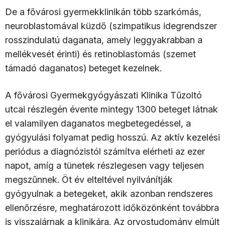
De a fővárosi gyermekklinikán több szarkómás,
neuroblastomával küzdő (szimpatikus idegrendszer
rosszindulatú daganata, amely leggyakrabban a
mellékvesét érinti) és retinoblastomás (szemet
támadó daganatos) beteget kezelnek.
A fővárosi Gyermekgyógyászati Klinika Tűzoltó
utcai részlegén évente mintegy 1300 beteget látnak
el valamilyen daganatos megbetegedéssel, a
gyógyulási folyamat pedig hosszú. Az aktív kezelési
periódus a diagnózistól számítva elérheti az ezer
napot, amíg a tünetek részlegesen vagy teljesen
megszűnnek. Öt év elteltével nyilvánítják
gyógyulnak a betegeket, akik azonban rendszeres
ellenőrzésre, meghatározott időközönként továbbra
is visszajárnak a klinikára. Az orvostudomány elmúlt