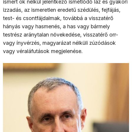
ismert ok nélkül jelentkező ismétlődő láz és gyakori
izzadás, az ismeretlen eredetű szédülés, fejfájás,
test- és csontfájdalmak, továbbá a visszatérő
hányás vagy hasmenés, a has vagy bármely
testrész aránytalan növekedése, visszatérő orr-
vagy ínyvérzés, magyarázat nélküli zúzódások
vagy véraláfutások megjelenése.