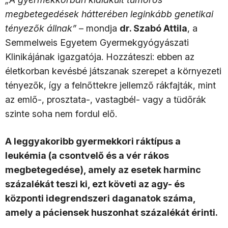
megbetegedések hátterében leginkább genetikai
tényezők állnak”
– mondja
dr. Szabó Attila
, a
Semmelweis Egyetem Gyermekgyógyászati
Klinikájának igazgatója. Hozzáteszi: ebben az
életkorban kevésbé játszanak szerepet a környezeti
tényezők, így a felnőttekre jellemző rákfajták, mint
az emlő-, prosztata-, vastagbél- vagy a tüdőrák
szinte soha nem fordul elő.
A leggyakoribb gyermekkori ráktípus a
leukémia (a csontvelő és a vér rákos
megbetegedése), amely az esetek harminc
százalékát teszi ki, ezt követi az agy- és
központi idegrendszeri daganatok száma,
amely a páciensek huszonhat százalékát érinti.