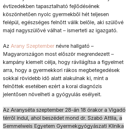
évtizedekben tapasztalható fejlődésének
köszönhetően nyolc gyermekből hét teljesen
felépül, egészséges felnőtt válik belőle, aki szülővé
majd nagyszülővé válhat – ismerteti az igazgató.
Az
Arany Szeptember
névre hallgató –
Magyarországon most először megrendezett –
kampány kiemelt célja, hogy rávilágítsa a figyelmet
arra, hogy a gyermekkori rákos megbetegedések
sokkal rövidebb idő alatt alakulnak ki, mint a
felnőttek esetében ezért a korai diagnózis
jelentősen növelheti a gyógyulás esélyeit.
Az Aranyséta szeptember 28-án 18 órakor a Vigadó
térről indul, ahol beszédet mond dr. Szabó Attila, a
Semmelweis Egyetem Gyermekgyógyászati Klinika