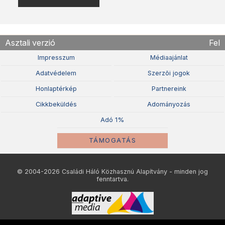
Asztali verzió
Fel
Impresszum
Médiaajánlat
Adatvédelem
Szerzõi jogok
Honlaptérkép
Partnereink
Cikkbeküldés
Adományozás
Adó 1%
TÁMOGATÁS
© 2004-2026 Családi Háló Közhasznú Alapítvány - minden jog
fenntartva.