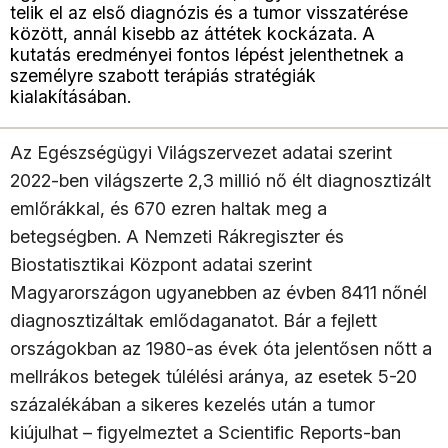
telik el az első diagnózis és a tumor visszatérése
között, annál kisebb az áttétek kockázata. A
kutatás eredményei fontos lépést jelenthetnek a
személyre szabott terápiás stratégiák
kialakításában.
Az Egészségügyi Világszervezet adatai szerint
2022-ben világszerte 2,3 millió nő élt diagnosztizált
emlőrákkal, és 670 ezren haltak meg a
betegségben. A Nemzeti Rákregiszter és
Biostatisztikai Központ adatai szerint
Magyarországon ugyanebben az évben 8411 nőnél
diagnosztizáltak emlődaganatot. Bár a fejlett
országokban az 1980-as évek óta jelentősen nőtt a
mellrákos betegek túlélési aránya, az esetek 5-20
százalékában a sikeres kezelés után a tumor
kiújulhat – figyelmeztet a Scientific Reports-ban