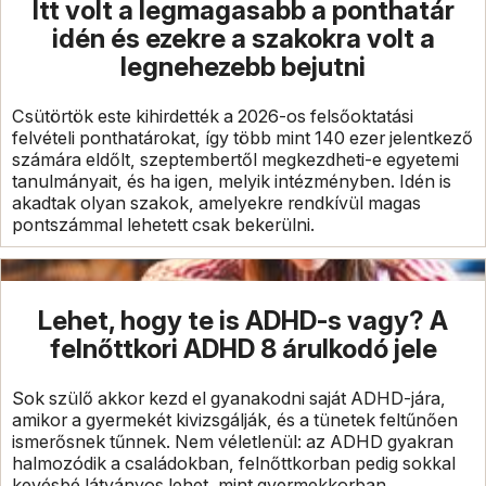
Itt volt a legmagasabb a ponthatár
idén és ezekre a szakokra volt a
legnehezebb bejutni
Csütörtök este kihirdették a 2026-os felsőoktatási
felvételi ponthatárokat, így több mint 140 ezer jelentkező
számára eldőlt, szeptembertől megkezdheti-e egyetemi
tanulmányait, és ha igen, melyik intézményben. Idén is
akadtak olyan szakok, amelyekre rendkívül magas
pontszámmal lehetett csak bekerülni.
Lehet, hogy te is ADHD-s vagy? A
felnőttkori ADHD 8 árulkodó jele
Sok szülő akkor kezd el gyanakodni saját ADHD-jára,
amikor a gyermekét kivizsgálják, és a tünetek feltűnően
ismerősnek tűnnek. Nem véletlenül: az ADHD gyakran
halmozódik a családokban, felnőttkorban pedig sokkal
kevésbé látványos lehet, mint gyermekkorban.