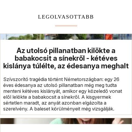
LEGOLVASOTTABB
Az utolsó pillanatban kilökte a
babakocsit a sínekről - kétéves
kislánya túlélte, az édesanya meghalt
Szívszorító tragédia történt Németországban: egy 26
éves édesanya az utolsó pillanatban még meg tudta
menteni kétéves kislányát, amikor egy közeledő vonat
elől lelökte a babakocsit a sínekről. A kisgyermek
sértetlen maradt, az anyát azonban elgázolta a
szerelvény. A baleset körülményeit még vizsgálják.