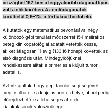
országból 157-ben a leggyakoribb daganattípus
volt a nők körében. Az emlődaganatok
körülbelül 0,5–1%-a férfiaknál fordul elő.
A kutatók egy matematikus bevonásával négy
különböző gépi tanulási módszerrel 154 mellrákos
beteg klinikopatológiai adatait vetették össze,
akiket átlagosan 11 évig (133,16 hónap) követtek az
első diagnózis után. Mindegyikőjüknél
rendelkezésre álltak a primer és a kiújult tumor
adatai is.
Azt vizsgálták, hogy gépi tanulás segítségével
megjósolható-e a kiújulás pontos helye, abból pedig
előrejelezhető-e a lehetséges áttétek
kialakulásának valószínűsége.