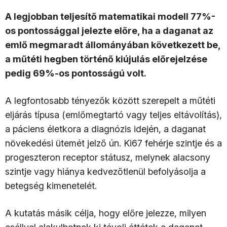
A legjobban teljesítő matematikai modell 77%-
os pontossággal jelezte előre, ha a daganat az
emlő megmaradt állományában következett be,
a műtéti hegben történő kiújulás előrejelzése
pedig 69%-os pontosságú volt.
A legfontosabb tényezők között szerepelt a műtéti
eljárás típusa (emlőmegtartó vagy teljes eltávolítás),
a páciens életkora a diagnózis idején, a daganat
növekedési ütemét jelző ún. Ki67 fehérje szintje és a
progeszteron receptor státusz, melynek alacsony
szintje vagy hiánya kedvezőtlenül befolyásolja a
betegség kimenetelét.
A kutatás másik célja, hogy előre jelezze, milyen