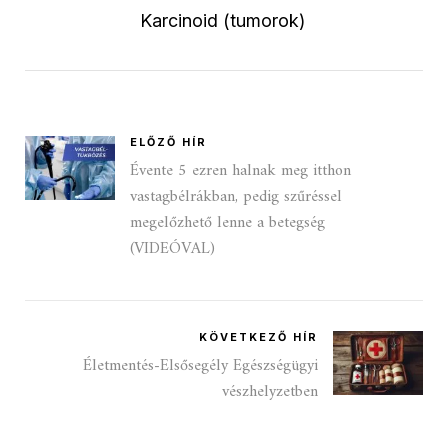
Karcinoid (tumorok)
ELŐZŐ HÍR
Évente 5 ezren halnak meg itthon
vastagbélrákban, pedig szűréssel
megelőzhető lenne a betegség
(VIDEÓVAL)
KÖVETKEZŐ HÍR
Életmentés-Elsősegély Egészségügyi
vészhelyzetben