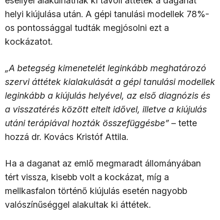
eséllyel alakulhatnak ki távoli áttétek a daganat
helyi kiújulása után. A gépi tanulási modellek 78%-
os pontossággal tudták megjósolni ezt a
kockázatot.
„A betegség kimenetelét leginkább meghatározó
szervi áttétek kialakulását a gépi tanulási modellek
leginkább a kiújulás helyével, az első diagnózis és
a visszatérés között eltelt idővel, illetve a kiújulás
utáni terápiával hozták összefüggésbe”
– tette
hozzá dr. Kovács Kristóf Attila.
Ha a daganat az emlő megmaradt állományában
tért vissza, kisebb volt a kockázat, míg a
mellkasfalon történő kiújulás esetén nagyobb
valószínűséggel alakultak ki áttétek.