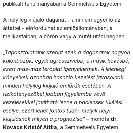
publikált tanulmányában a Semmelweis Egyetem.
A helyileg kiújuló daganat – ami nem egyenlő az
áttéttel – előfordulhat az emlőállományban, a
mellkasfalban, a bőrön vagy a műtét utáni hegben.
„Tapasztalataink szerint ezek a daganatok nagyon
különbözők, egyik agresszívebb, a másik kevésbé,
ezért más-más terápiát igényelhetnek. A jelenlegi
irányelvek azonban hasonló kezelést javasolnak
minden helyileg kiújuló emlőrák esetében. A
rizikótényezőket jobban figyelembe vevő
kezelésekkel javítható lenne a páciensek túlélési
esélye, ezért lehet fontos tudni, melyik helyi
kiújulásnak milyen a prognózisa”
– mondta
dr.
Kovács Kristóf Attila
, a Semmelweis Egyetem