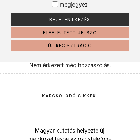
megjegyez
ELFELEJTETT JELSZÓ
ÚJ REGISZTRÁCIÓ
Nem érkezett még hozzászólás.
KAPCSOLÓDÓ CIKKEK:
Magyar kutatás helyezte új
megközelítésbe az okostelefon-