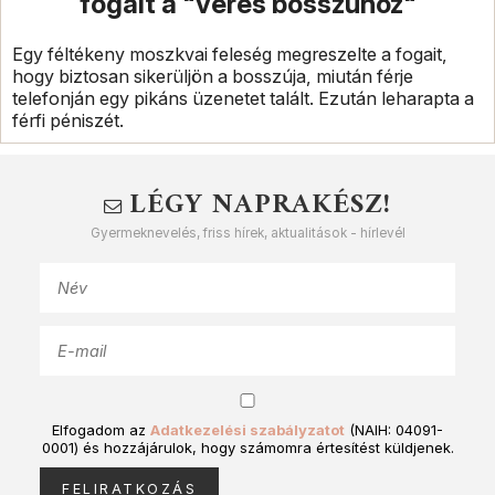
fogait a "véres bosszúhoz"
Egy féltékeny moszkvai feleség megreszelte a fogait,
hogy biztosan sikerüljön a bosszúja, miután férje
telefonján egy pikáns üzenetet talált. Ezután leharapta a
férfi péniszét.
LÉGY NAPRAKÉSZ!
Gyermeknevelés, friss hírek, aktualitások - hírlevél
Elfogadom az
Adatkezelési szabályzatot
(NAIH: 04091-
0001) és hozzájárulok, hogy számomra értesítést küldjenek.