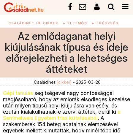
CSALÁDINET.HU CIKKEK
►
ÉLETMÓD
►
EGÉSZSÉG
Az emlődaganat helyi
kiújulásának típusa és ideje
előrejelezheti a lehetséges
áttéteket
Családinet
[cikkei]
- 2025-03-26
Gépi tanulás
segítségével nagy pontossággal
megjósolható, hogy az emlőrák elsődleges kezelése
után milyen típusú helyi kiújulásra van esély, és
ezután kialakulhatnak-e szervi áttétek, derül ki
a
Semmelweis Egyetem friss kutatásából
. A
szakemberek 154 beteg adatainak elemzésével
egyebek mellett kimutatták, hogy minél több idő