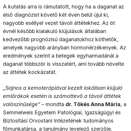
A kutatás arra is rámutatott, hogy ha a daganat az
első diagnózist követő két éven belül újul ki,
nagyobb eséllyel vezet távoli áttétekhez. Az öt
évnél később kialakuló kiújulások általában
kedvezőbb prognózisú daganatokhoz köthetők,
amelyek nagyobb arányban hormonérzékenyek. Az
eredmények szerint a betegek egyharmadánál a
daganat többször is visszatért, ami tovább növelte
az áttétek kockázatát.
„Sajnos a kemoterápiával kezelt lokálisan kiújuló
emlőrákok esetén is számottevő a távoli áttétek
valószínűsége”
– mondta
dr. Tőkés Anna Mária
, a
Semmelweis Egyetem Patológiai, Igazságügyi és
Biztosítási Orvostani Intézetének tudományos
főmunkatársa, a tanulmány levelező szerzője.