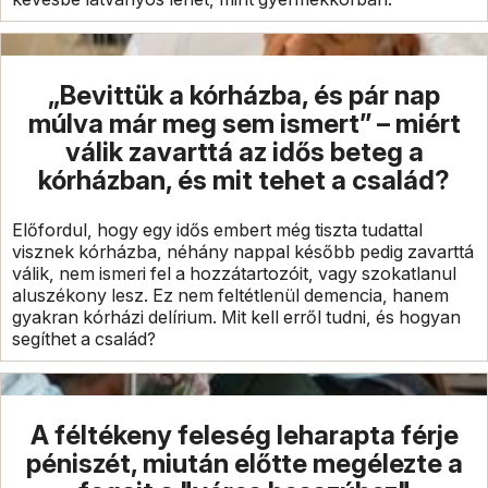
„Bevittük a kórházba, és pár nap
múlva már meg sem ismert” – miért
válik zavarttá az idős beteg a
kórházban, és mit tehet a család?
Előfordul, hogy egy idős embert még tiszta tudattal
visznek kórházba, néhány nappal később pedig zavarttá
válik, nem ismeri fel a hozzátartozóit, vagy szokatlanul
aluszékony lesz. Ez nem feltétlenül demencia, hanem
gyakran kórházi delírium. Mit kell erről tudni, és hogyan
segíthet a család?
A féltékeny feleség leharapta férje
péniszét, miután előtte megélezte a