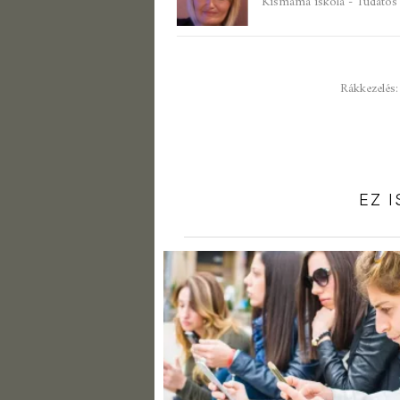
Kismama iskola - Tudatos 
Rákkezelés
EZ 