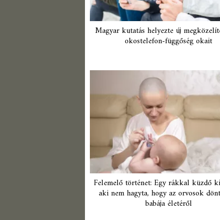
Magyar kutatás helyezte új megközelít
okostelefon-függőség okait
Felemelő történet: Egy rákkal küzdő k
aki nem hagyta, hogy az orvosok dön
babája életéről