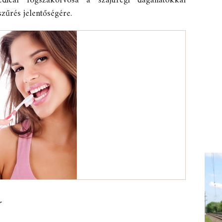
ical fogszakorvosa a szájüregi daganatokkal
szűrés jelentőségére.
r