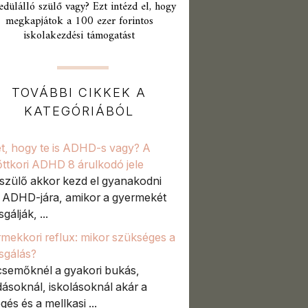
edülálló szülő vagy? Ezt intézd el, hogy
megkapjátok a 100 ezer forintos
iskolakezdési támogatást
TOVÁBBI CIKKEK A
KATEGÓRIÁBÓL
t, hogy te is ADHD-s vagy? A
őttkori ADHD 8 árulkodó jele
szülő akkor kezd el gyanakodni
t ADHD-jára, amikor a gyermekét
sgálják, ...
mekkori reflux: mikor szükséges a
zsgálás?
semőknél a gyakori bukás,
ásoknál, iskolásoknál akár a
gés és a mellkasi ...