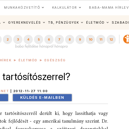
MUNKAKÖZVETÍTŐ
KALKULÁTOR
BABA-MAMA HÍRLEV
A
GYEREKNEVELÉS
TB, PÉNZÜGYEK
ÉLETMÓD
SZABAD
2
3
4
5
6
7
8
9
10
11
12
HÍREK
ÉLETMÓD
EGÉSZSÉG
 tartósítószerrel?
INET
|
2012-11-27 11:00
!
KÜLDÉS E-MAILBEN
tartósítószerről derült ki, hogy lassíthatja vagy
atok fejlődését - egy amerikai tanulmány szerint. Dr.