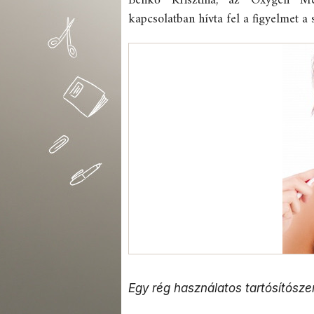
Benkő Krisztina, az Oxygen Med
kapcsolatban hívta fel a figyelmet a 
Egy rég használatos tartósítósze