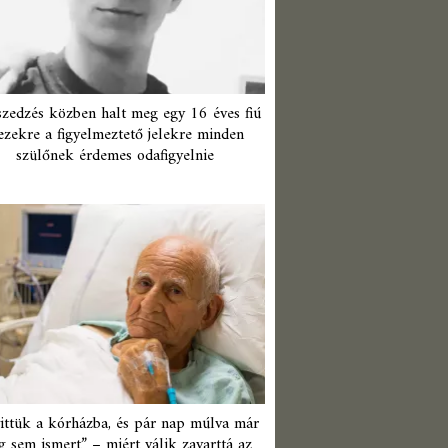
zedzés közben halt meg egy 16 éves fiú
ezekre a figyelmeztető jelekre minden
szülőnek érdemes odafigyelnie
ittük a kórházba, és pár nap múlva már
 sem ismert” – miért válik zavarttá az