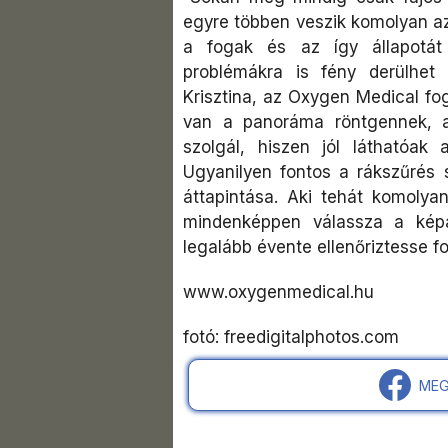
egyre többen veszik komolyan az
a fogak és az így állapotá
problémákra is fény derülhet
Krisztina, az Oxygen Medical fo
van a panoráma röntgennek, a
szolgál, hiszen jól láthatóak 
Ugyanilyen fontos a rákszűrés 
áttapintása. Aki tehát komolyan
mindenképpen válassza a kép
legalább évente ellenőriztesse fo
www.oxygenmedical.hu
fotó: freedigitalphotos.com
MEG