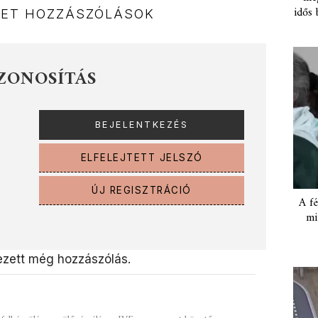
idős 
NET HOZZÁSZÓLÁSOK
ZONOSÍTÁS
ELFELEJTETT JELSZÓ
ÚJ REGISZTRÁCIÓ
A fé
mi
zett még hozzászólás.