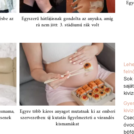
Egy
ésbe az
Egyszerű hátfájásnak gondolta az anyuka, amíg
rá nem jött: 3. stádiumú rák volt
Lehe
feln
Sok 
sajá
kiviz
Gyer
kivi
ismama,
Egyre több káros anyagot mutatnak ki az emberi
tsenek
szervezetben: új kutatás figyelmezteti a várandós
Csec
kismamákat
óvod
böfö