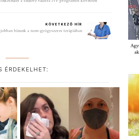
felkészülés a szülővé válásra IVF programot követően
KÖVETKEZŐ HÍR
: jobban bízunk a nem-gyógyszeres terápiában
Agys
ak
IS ÉRDEKELHET: