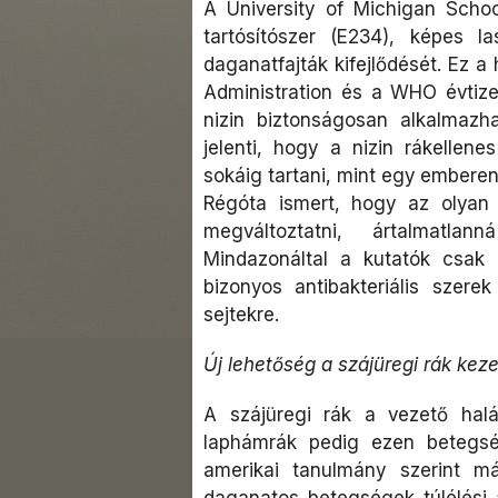
A University of Michigan School
tartósítószer (E234), képes l
daganatfajták kifejlődését. Ez a
Administration és a WHO évtized
nizin biztonságosan alkalmaz
jelenti, hogy a nizin rákellen
sokáig tartani, mint egy emberen
Régóta ismert, hogy az olyan a
megváltoztatni, ártalmatla
Mindazonáltal a kutatók csak
bizonyos antibakteriális szere
sejtekre.
Új lehetőség a szájüregi rák kez
A szájüregi rák a vezető halál
laphámrák pedig ezen betegsé
amerikai tanulmány szerint m
daganatos betegségek túlélési 