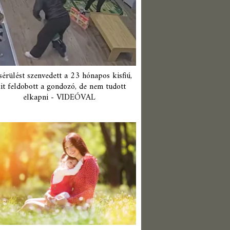
érülést szenvedett a 23 hónapos kisfiú,
it feldobott a gondozó, de nem tudott
elkapni - VIDEÓVAL