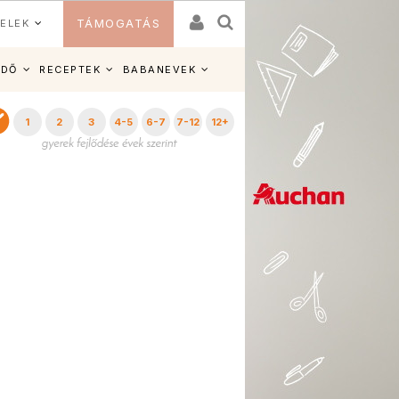
ELEK
TÁMOGATÁS
IDŐ
RECEPTEK
BABANEVEK
1
2
3
4-5
6-7
7-12
12+