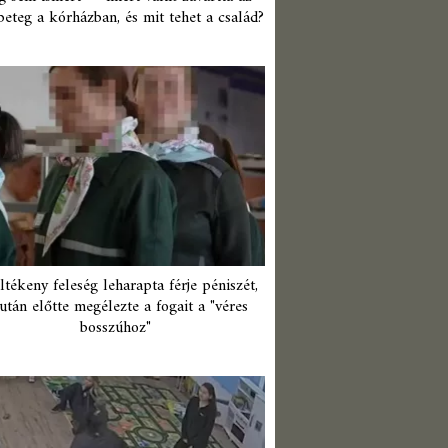
beteg a kórházban, és mit tehet a család?
ltékeny feleség leharapta férje péniszét,
után előtte megélezte a fogait a "véres
bosszúhoz"