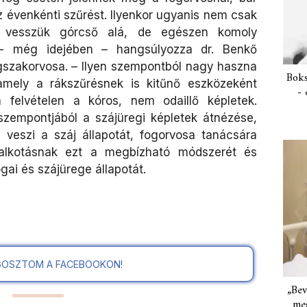
 évenkénti szűrést. Ilyenkor ugyanis nem csak
t vesszük górcső alá, de egészen komoly
 - még idejében – hangsúlyozza dr. Benkő
gszakorvosa. – Ilyen szempontból nagy haszna
Boks
mely a rákszűrésnek is kitűnő eszközeként
- 
a felvételen a kóros, nem odaillő képletek.
szempontjából a szájüregi képletek átnézése,
 veszi a száj állapotát, fogorvosa tanácsára
alkotásnak ezt a megbízható módszerét és
gai és szájürege állapotát.
OSZTOM A FACEBOOKON!
„Bev
meg