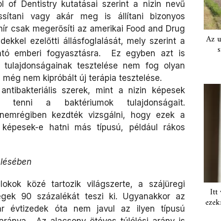
 of Dentistry kutatásai szerint a nizin nevű
assítani vagy akár meg is állítani bizonyos
 hír csak megerősíti az amerikai Food and Drug
Az u
ekkel ezelőtti állásfoglalását, mely szerint a
s
ható emberi fogyasztásra. Ez egyben azt is
es tulajdonságainak tesztelése nem fog olyan
 még nem kipróbált új terápia tesztelése.
ntibakteriális szerek, mint a nizin képesek
nná tenni a baktériumok tulajdonságait.
 nemrégiben kezdték vizsgálni, hogy ezek a
k képesek-e hatni más típusú, például rákos
elésében
okok közé tartozik világszerte, a szájüregi
Itt
gek 90 százalékát teszi ki. Ugyanakkor az
ezek
ár évtizedek óta nem javul az ilyen típusú
aránya. Az alacsony ötéves túlélési arány is