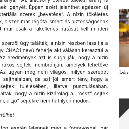
ének igényét. Éppen ezért jelenthet egészen új
eriális szerek „bevetése”. A nizin tökéletes
k, hiszen már régóta ismert és biztonságosnak
rt már csak a rákellenes hatását kell minden
szerzői úgy találták, a nizin részben lassítja a
gy CHAC1 nevű fehérje aktiválásán keresztül a
Az eredmények azt is sugallják, hogy a nizin
 rákos sejtek membránján, amelyek lehetővé
Lehe
 Az ugyan még nem világos, milyen szerepet
a sejthalálban, de azt jól ismert tény, hogy a
jtek túlélésében, illetve pusztulásában.
altak, hogy a nizin kizárólag a „rossz” sejtek
, a „jó” sejtekre nem hat ilyen módon.
rülhet
fog esetén jelennek meg a fogorvosnál, bár