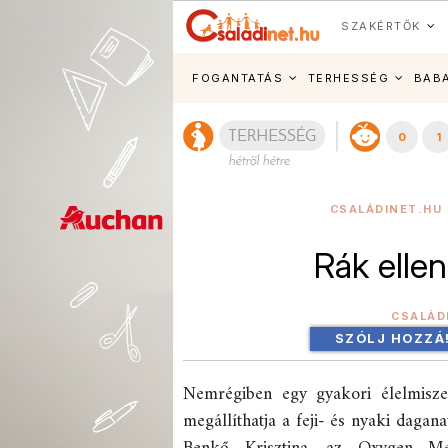
SZAKÉRTŐK
FOGANTATÁS
TERHESSÉG
BAB
0
1
CSALÁDINET.HU 
Rák ellen
CSALÁD
SZÓLJ HOZZÁ
Nemrégiben egy gyakori élelmiszer 
megállíthatja a feji- és nyaki dagan