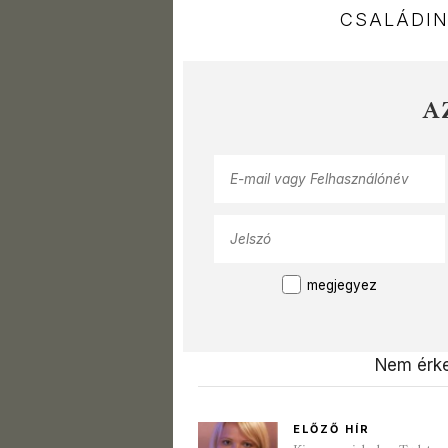
CSALÁDI
A
megjegyez
Nem érke
ELŐZŐ HÍR