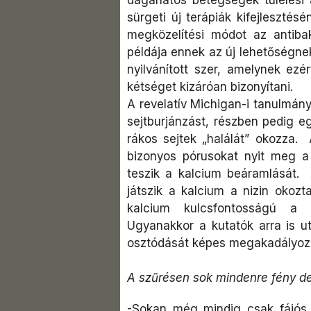
sürgeti új terápiák kifejlesztés
megközelítési módot az antibakt
példája ennek az új lehetőségne
nyilvánított szer, amelynek ezé
kétséget kizáróan bizonyítani.
A revelatív Michigan-i tanulmány 
sejtburjánzást, részben pedig e
rákos sejtek „halálát” okozza. 
bizonyos pórusokat nyit meg a
teszik a kalcium beáramlását.
játszik a kalcium a nizin okozt
kalcium kulcsfontosságú a se
Ugyanakkor a kutatók arra is ut
osztódását képes megakadályozni
A szűrésen sok mindenre fény de
-Sokan még mindig csak fájós 