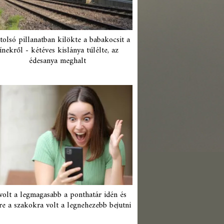
tolsó pillanatban kilökte a babakocsit a
ínekről - kétéves kislánya túlélte, az
édesanya meghalt
 volt a legmagasabb a ponthatár idén és
re a szakokra volt a legnehezebb bejutni