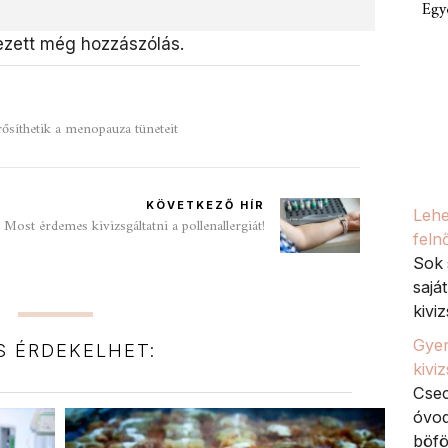
Egy
zett még hozzászólás.
rősíthetik a menopauza tüneteit
KÖVETKEZŐ HÍR
Lehe
Most érdemes kivizsgáltatni a pollenallergiát!
feln
Sok 
sajá
kiviz
Gyer
IS ÉRDEKELHET:
kivi
Csec
óvod
böfö