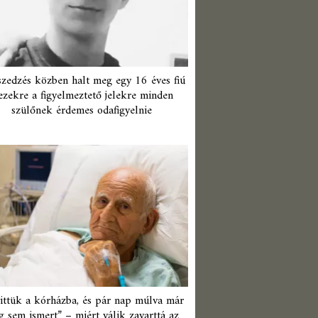
zedzés közben halt meg egy 16 éves fiú
ezekre a figyelmeztető jelekre minden
szülőnek érdemes odafigyelnie
ittük a kórházba, és pár nap múlva már
 sem ismert” – miért válik zavarttá az