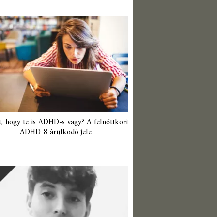
t, hogy te is ADHD-s vagy? A felnőttkori
ADHD 8 árulkodó jele