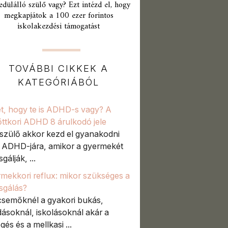
edülálló szülő vagy? Ezt intézd el, hogy
megkapjátok a 100 ezer forintos
iskolakezdési támogatást
TOVÁBBI CIKKEK A
KATEGÓRIÁBÓL
t, hogy te is ADHD-s vagy? A
őttkori ADHD 8 árulkodó jele
szülő akkor kezd el gyanakodni
t ADHD-jára, amikor a gyermekét
sgálják, ...
mekkori reflux: mikor szükséges a
zsgálás?
semőknél a gyakori bukás,
ásoknál, iskolásoknál akár a
gés és a mellkasi ...