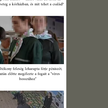
beteg a kórházban, és mit tehet a család?
ltékeny feleség leharapta férje péniszét,
után előtte megélezte a fogait a "véres
bosszúhoz"