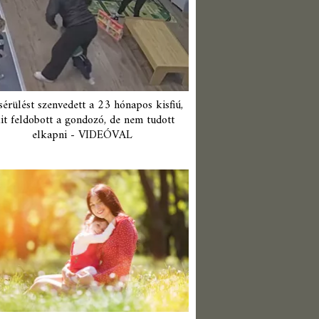
érülést szenvedett a 23 hónapos kisfiú,
it feldobott a gondozó, de nem tudott
elkapni - VIDEÓVAL