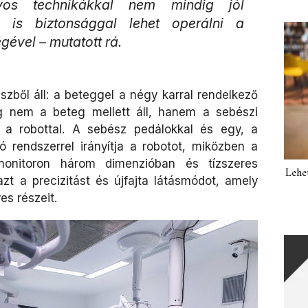
os technikákkal nem mindig jól
n is biztonsággal lehet operálni a
gével – mutatott rá.
szből áll: a beteggel a négy karral rendelkező
ig nem a beteg mellett áll, hanem a sebészi
t a robottal. A sebész pedálokkal és egy, a
 rendszerrel irányítja a robotot, miközben a
 monitoron három dimenzióban és tízszeres
Lehe
 azt a precizitást és újfajta látásmódot, amely
es részeit.