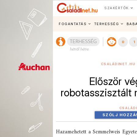
SZAKÉRTŐK
FOGANTATÁS
TERHESSÉG
BAB
0
1
CSALÁDINET.HU 
Először v
robotasszisztál
CSALÁD
SZÓLJ HOZZÁ
Hazamehetett a Semmelweis Egyetem