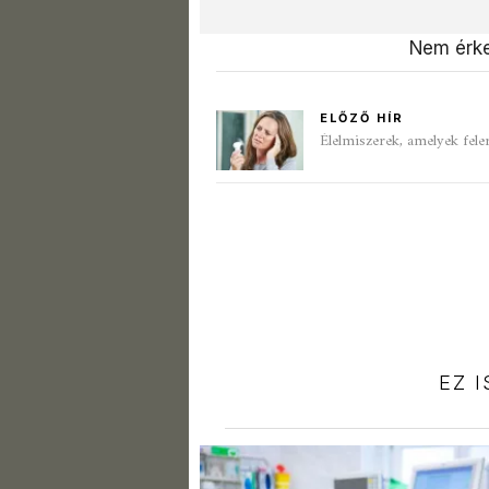
Nem érke
ELŐZŐ HÍR
Élelmiszerek, amelyek fele
EZ 