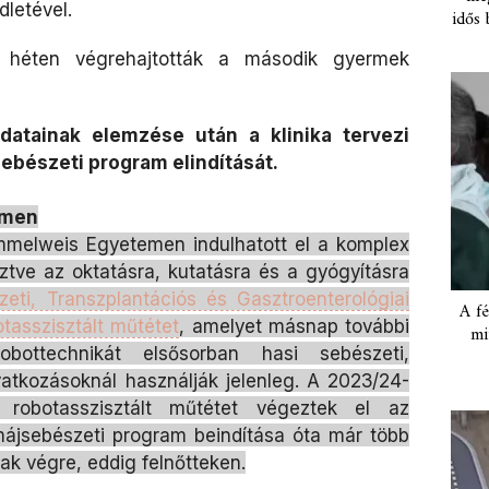
letével.
idős 
a héten végrehajtották a második gyermek
datainak elemzése után a klinika tervezi
ebészeti program elindítását.
emen
melweis Egyetemen indulhatott el a komplex
sztve az oktatásra, kutatásra és a gyógyításra
ti, Transzplantációs és Gasztroenterológiai
A fé
otasszisztált műtétet
, amelyet másnap további
mi
bottechnikát elsősorban hasi sebészeti,
atkozásoknál használják jelenleg. A 2023/24-
 robotasszisztált műtétet végeztek el az
májsebészeti program beindítása óta már több
tak végre, eddig felnőtteken.