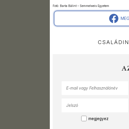
Fotó: Barta Bálint – Semmelweis Egyetem
MEG
CSALÁDI
A
megjegyez