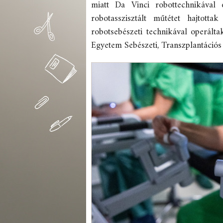
miatt Da Vinci robottechnikával
robotasszisztált műtétet hajtot
robotsebészeti technikával operál
Egyetem Sebészeti, Transzplantációs 