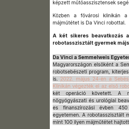
képzett műtőasszisztensek segéd
Közben a fővárosi klinikán 
májműtétet is Da Vinci robottal.
A két sikeres beavatkozás a
robotasszisztált gyermek májs
Da Vinci a Semmelweis Egyet
Magyarországon elsőként a Sem
robotsebészeti program, kiterje
is.
2022. május 24-én a Sebésze
Klinikán végezték el az első rob
két operáció követett. A ro
nőgyógyászati és urológiai beav
es finanszírozási évben 450
egyetemen. A robotasszisztált 
mint 100 ilyen májműtétet hajtot