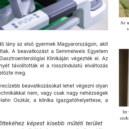
Az u
s
dő lány az első gyermek Magyarországon, akit
ráltak. A beavatkozást a Semmelweis Egyetem
Gasztroenterológiai Klinikáján végezték el. Az
yét távolították el a rosszindulatú elváltozás
előzte meg.
precízebb beavatkozásokat lehet végezni olyan
technikákkal nem, vagy csak nagy nehézségek
ahn Oszkár, a klinika igazgatóhelyettese, a
Itt
ezek
ttekéhez képest kisebb műtéti terület