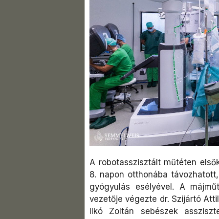
A robotasszisztált műtéten első
8. napon otthonába távozhatott
gyógyulás esélyével. A májműt
vezetője végezte dr. Szijártó Atti
Ilkó Zoltán sebészek assziszt