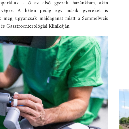
 operáltak - ő az első gyerek hazánkban, akin
tak végre. A héten pedig egy másik gyereket is
tak meg, ugyancsak májdaganat miatt a Semmelweis
és Gasztroenterológiai Klinikáján.