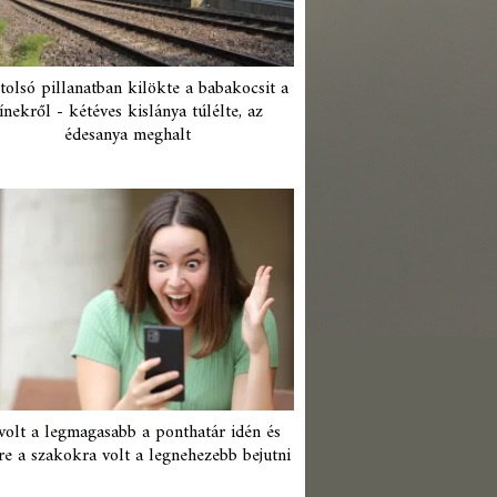
tolsó pillanatban kilökte a babakocsit a
ínekről - kétéves kislánya túlélte, az
édesanya meghalt
 volt a legmagasabb a ponthatár idén és
re a szakokra volt a legnehezebb bejutni