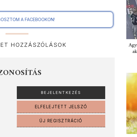
OSZTOM A FACEBOOKON!
Agys
NET HOZZÁSZÓLÁSOK
ak
ZONOSÍTÁS
ELFELEJTETT JELSZÓ
ÚJ REGISZTRÁCIÓ