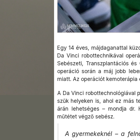
Egy 14 éves, májdaganattal küz
Da Vinci robottechnikával ope
Sebészeti, Transzplantációs és 
operáció során a máj jobb leben
miatt. Az operációt kemoterápia 
A Da Vinci robottechnológiával 
szűk helyeken is, ahol ez más 
árán lehetséges – mondja dr. H
műtétet végző sebész.
A gyermekeknél – a felnő