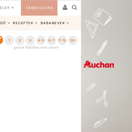
ELEK
TÁMOGATÁS
IDŐ
RECEPTEK
BABANEVEK
1
2
3
4-5
6-7
7-12
12+