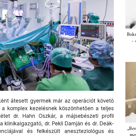
Boks
- 
ként átesett gyermek már az operációt követő
, a komplex kezelésnek köszönhetően a teljes
étet dr. Hahn Oszkár, a májsebészeti profil
la klinikaigazgató, dr. Pekli Damján és dr. Deák-
„Bev
enciájával és felkészült aneszteziológus és
meg