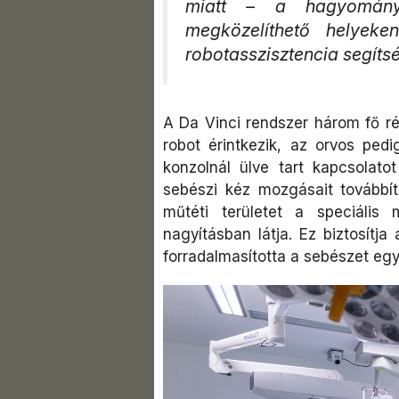
miatt – a hagyomány
megközelíthető helyeke
robotasszisztencia segítsé
A Da Vinci rendszer három fő ré
robot érintkezik, az orvos ped
konzolnál ülve tart kapcsolato
sebészi kéz mozgásait továbbító
műtéti területet a speciális
nagyításban látja. Ez biztosítja
forradalmasította a sebészet egy