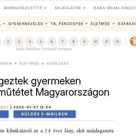
MUNKAKÖZVETÍTŐ
KALKULÁTOR
BABA-MAMA HÍRLEV
A
GYEREKNEVELÉS
TB, PÉNZÜGYEK
ÉLETMÓD
SZABAD
2
3
4
5
6
7
8
9
10
11
12
HÍREK
ÉLETMÓD
EGÉSZSÉG
égeztek gyermeken
t műtétet Magyarországon
INET
|
2025-01-31 12:34
!
KÜLDÉS E-MAILBEN
 klinikájáról az a 14 éves lány, akit májdaganata