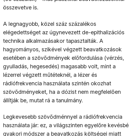
összevetve is.
A legnagyobb, közel száz százalékos
elégedettséget az úgynevezett de-epithalizációs
technika alkalmazásakor tapasztalták. A
hagyományos, szikével végzett beavatkozások
esetében a szövődmények előfordulása (vérzés,
gyulladás, hegesedés) magasabb volt, mint a
lézerrel végzett műtéteknél, a lézer és
rádiófrekvencia használata szintén okozhat
szövődményeket, ha a dózist nem megfelelően
állítják be, mutat rá a tanulmány.
Legkevesebb szövődménnyel a rádiófrekvencia
használata jár: ez, a világszinten egyelőre kevésbé
gyakori módszer a beavatkozás költségei miatt