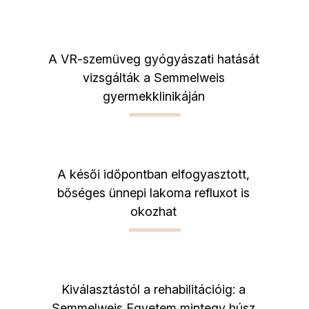
A VR-szemüveg gyógyászati hatását
vizsgálták a Semmelweis
gyermekklinikáján
A késői időpontban elfogyasztott,
bőséges ünnepi lakoma refluxot is
okozhat
Kiválasztástól a rehabilitációig: a
Semmelweis Egyetem mintegy húsz