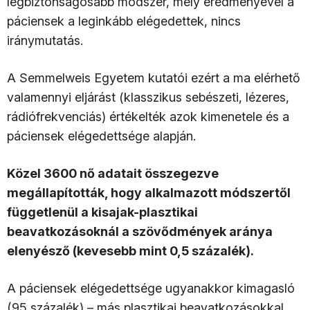
legbiztonságosabb módszer, mely eredményével a
páciensek a leginkább elégedettek, nincs
iránymutatás.
A Semmelweis Egyetem kutatói ezért a ma elérhető
valamennyi eljárást (klasszikus sebészeti, lézeres,
rádiófrekvenciás) értékelték azok kimenetele és a
páciensek elégedettsége alapján.
Közel 3600 nő adatait összegezve
megállapították, hogy alkalmazott módszertől
függetlenül a kisajak-plasztikai
beavatkozásoknál a szövődmények aránya
elenyésző (kevesebb mint 0,5 százalék).
A páciensek elégedettsége ugyanakkor kimagasló
(95 százalék) – más plasztikai beavatkozásokkal