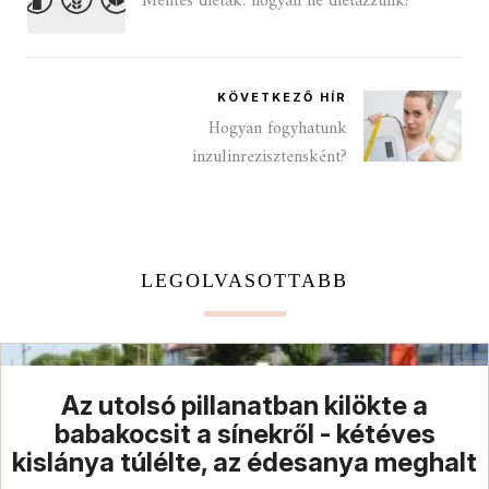
Mentes diéták: hogyan ne diétázzunk?
KÖVETKEZŐ HÍR
Hogyan fogyhatunk
inzulinrezisztensként?
LEGOLVASOTTABB
Az utolsó pillanatban kilökte a
babakocsit a sínekről - kétéves
kislánya túlélte, az édesanya meghalt