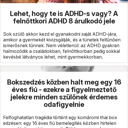
Lehet, hogy te is ADHD-s vagy? A
felnőttkori ADHD 8 árulkodó jele
Sok szülő akkor kezd el gyanakodni saját ADHD-jára,
amikor a gyermekét kivizsgálják, és a tünetek feltűnően
ismerősnek tűnnek. Nem véletlenül: az ADHD gyakran
halmozódik a családokban, felnőttkorban pedig sokkal
kevésbé látványos lehet, mint gyermekkorban.
Bokszedzés közben halt meg egy 16
éves fiú - ezekre a figyelmeztető
jelekre minden szülőnek érdemes
odafigyelnie
Felfoghatatlan tragédia történt egy komáromi thai box
edzésen: egy 16 éves fiú bemelegítés közben hirtelen