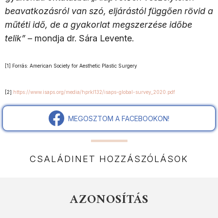
beavatkozásról van szó, eljárástól függően rövid a
műtéti idő, de a gyakorlat megszerzése időbe
telik”
– mondja dr. Sára Levente.
[1] Forrás: American Society for Aesthetic Plastic Surgery
[2]
https://www.isaps.org/media/hprkl132/isaps-global-survey_2020.pdf
MEGOSZTOM A FACEBOOKON!
CSALÁDINET HOZZÁSZÓLÁSOK
AZONOSÍTÁS