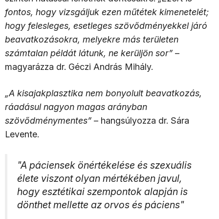
fontos, hogy vizsgáljuk ezen műtétek kimenetelét;
hogy felesleges, esetleges szövődményekkel járó
beavatkozásokra, melyekre más területen
számtalan példát látunk, ne kerüljön sor”
–
magyarázza dr. Géczi András Mihály.
„A kisajakplasztika nem bonyolult beavatkozás,
ráadásul nagyon magas arányban
szövődménymentes”
– hangsúlyozza dr. Sára
Levente.
"A páciensek önértékelése és szexuális
élete viszont olyan mértékében javul,
hogy esztétikai szempontok alapján is
dönthet mellette az orvos és páciens"