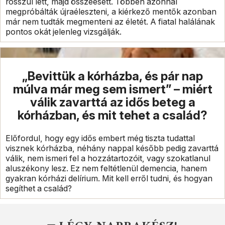
rosszul lett, majd összeesett. Többen azonnal
megpróbálták újraéleszteni, a kiérkező mentők azonban
már nem tudták megmenteni az életét. A fiatal halálának
pontos okát jelenleg vizsgálják.
„Bevittük a kórházba, és pár nap
múlva már meg sem ismert” – miért
válik zavarttá az idős beteg a
kórházban, és mit tehet a család?
Előfordul, hogy egy idős embert még tiszta tudattal
visznek kórházba, néhány nappal később pedig zavarttá
válik, nem ismeri fel a hozzátartozóit, vagy szokatlanul
aluszékony lesz. Ez nem feltétlenül demencia, hanem
gyakran kórházi delírium. Mit kell erről tudni, és hogyan
segíthet a család?