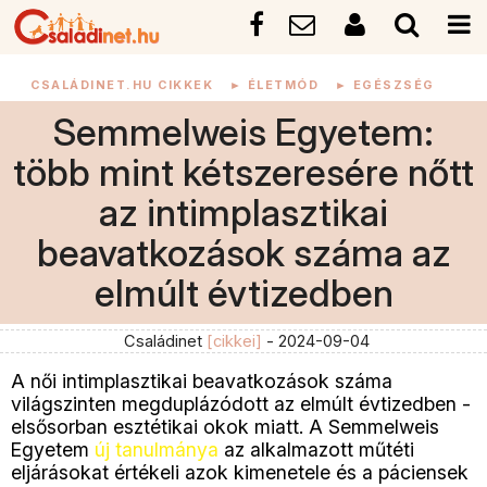
CSALÁDINET.HU CIKKEK
►
ÉLETMÓD
►
EGÉSZSÉG
Semmelweis Egyetem:
több mint kétszeresére nőtt
az intimplasztikai
beavatkozások száma az
elmúlt évtizedben
Családinet
[cikkei]
- 2024-09-04
A női intimplasztikai beavatkozások száma
világszinten megduplázódott az elmúlt évtizedben -
elsősorban esztétikai okok miatt. A Semmelweis
Egyetem
új tanulmánya
az alkalmazott műtéti
eljárásokat értékeli azok kimenetele és a páciensek