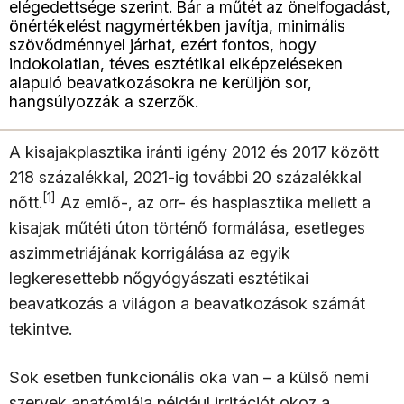
elégedettsége szerint. Bár a műtét az önelfogadást,
önértékelést nagymértékben javítja, minimális
szövődménnyel járhat, ezért fontos, hogy
indokolatlan, téves esztétikai elképzeléseken
alapuló beavatkozásokra ne kerüljön sor,
hangsúlyozzák a szerzők.
A kisajakplasztika iránti igény 2012 és 2017 között
218 százalékkal, 2021-ig további 20 százalékkal
[1]
nőtt.
Az emlő-, az orr- és hasplasztika mellett a
kisajak műtéti úton történő formálása, esetleges
aszimmetriájának korrigálása az egyik
legkeresettebb nőgyógyászati esztétikai
beavatkozás a világon a beavatkozások számát
tekintve.
Sok esetben funkcionális oka van – a külső nemi
szervek anatómiája például irritációt okoz a