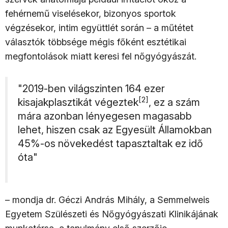
fehérnemű viselésekor, bizonyos sportok
végzésekor, intim együttlét során – a műtétet
választók többsége mégis főként esztétikai
megfontolások miatt keresi fel nőgyógyászát.
"2019-ben világszinten 164 ezer
[2]
kisajakplasztikát végeztek
, ez a szám
mára azonban lényegesen magasabb
lehet, hiszen csak az Egyesült Államokban
45%-os növekedést tapasztaltak ez idő
óta"
– mondja dr. Géczi András Mihály, a Semmelweis
Egyetem Szülészeti és Nőgyógyászati Klinikájának