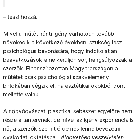
– teszi hozzá.
Mivel a műtét iránti igény várhatóan tovább
növekedik a következő években, szükség lesz
pszichológus bevonására, hogy indokolatlan
beavatkozásokra ne kerüljön sor, hangsúlyozzák a
szerzők. Finanszírozottan Magyarországon a
műtétet csak pszichológiai szakvélemény
birtokában végzik el, ha esztétikai okokból dönt
mellette valaki.
A nőgyógyászati plasztikai sebészet egyelőre nem
része a tantervnek, de mivel az igény exponenciális
nő, a szerzők szerint érdemes lenne bevezetni
gyakorlati oktatásba.
„Alapvetően veszélytelen