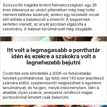
Szívszorító tragédia történt Németországban: egy 26
éves édesanya az utolsó pillanatban még meg tudta
menteni kétéves kislányát, amikor egy közeledő vonat
elől lelökte a babakocsit a sínekről. A kisgyermek
sértetlen maradt, az anyát azonban elgázolta a
szerelvény. A baleset körülményeit még vizsgálják.
Itt volt a legmagasabb a ponthatár
idén és ezekre a szakokra volt a
legnehezebb bejutni
Csütörtök este kihirdették a 2026-os felsőoktatási
felvételi ponthatárokat, így több mint 140 ezer jelentkező
számára eldőlt, szeptembertől megkezdheti-e egyetemi
tanulmányait, és ha igen, melyik intézményben. Idén is
akadtak olyan szakok, amelyekre rendkívül magas
pontszámmal lehetett csak bekerülni.