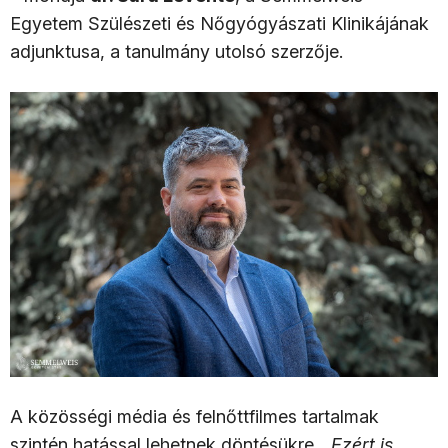
Egyetem Szülészeti és Nőgyógyászati Klinikájának
adjunktusa, a tanulmány utolsó szerzője.
A közösségi média és felnőttfilmes tartalmak
szintén hatással lehetnek döntésükre.
„Ezért is