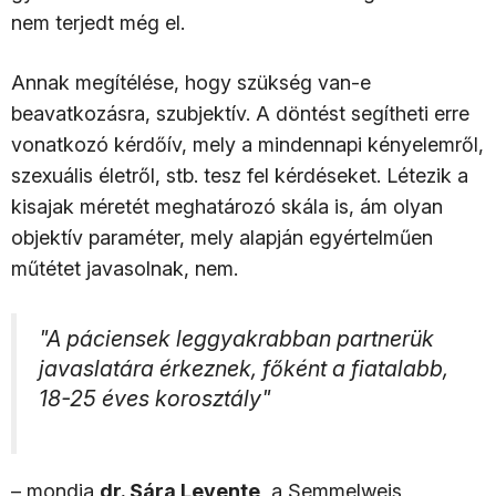
nem terjedt még el.
Annak megítélése, hogy szükség van-e
beavatkozásra, szubjektív. A döntést segítheti erre
vonatkozó kérdőív, mely a mindennapi kényelemről,
szexuális életről, stb. tesz fel kérdéseket. Létezik a
kisajak méretét meghatározó skála is, ám olyan
objektív paraméter, mely alapján egyértelműen
műtétet javasolnak, nem.
"A páciensek leggyakrabban partnerük
javaslatára érkeznek, főként a fiatalabb,
18-25 éves korosztály"
– mondja
dr. Sára Levente
, a Semmelweis