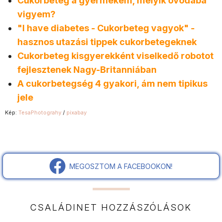
Cukorbeteg a gyermekem, melyik óvodába
vigyem?
"I have diabetes - Cukorbeteg vagyok" -
hasznos utazási tippek cukorbetegeknek
Cukorbeteg kisgyerekként viselkedő robotot
fejlesztenek Nagy-Britanniában
A cukorbetegség 4 gyakori, ám nem tipikus
jele
Kép:
TesaPhotograhy
/
pixabay
MEGOSZTOM A FACEBOOKON!
CSALÁDINET HOZZÁSZÓLÁSOK