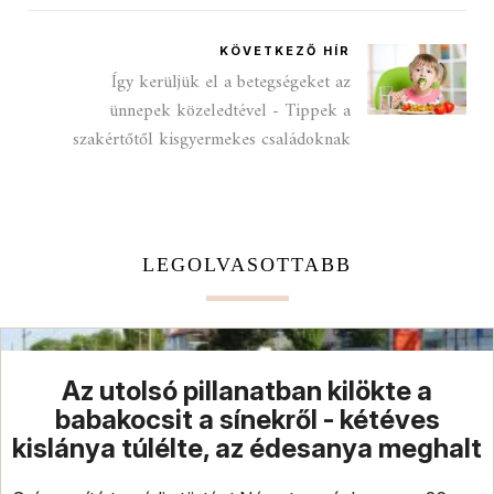
KÖVETKEZŐ HÍR
Így kerüljük el a betegségeket az
ünnepek közeledtével - Tippek a
szakértőtől kisgyermekes családoknak
LEGOLVASOTTABB
Az utolsó pillanatban kilökte a
babakocsit a sínekről - kétéves
kislánya túlélte, az édesanya meghalt