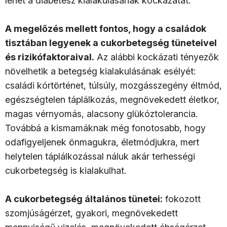
lehet a diabétesz kialakulásának kockázatát.
A megelőzés mellett fontos, hogy a családok
tisztában legyenek a cukorbetegség tüneteivel
és rizikófaktoraival.
Az alábbi kockázati tényezők
növelhetik a betegség kialakulásának esélyét:
családi kórtörténet, túlsúly, mozgásszegény éltmód,
egészségtelen táplálkozás, megnövekedett életkor,
magas vérnyomás, alacsony glükóztolerancia.
Továbbá a kismamáknak még fonotosabb, hogy
odafigyeljenek önmagukra, életmódjukra, mert
helytelen táplálkozással náluk akár terhességi
cukorbetegség is kialakulhat.
A cukorbetegség általános tünetei:
fokozott
szomjúságérzet, gyakori, megnövekedett