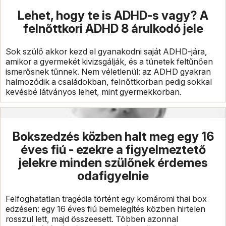
Lehet, hogy te is ADHD-s vagy? A
felnőttkori ADHD 8 árulkodó jele
Sok szülő akkor kezd el gyanakodni saját ADHD-jára,
amikor a gyermekét kivizsgálják, és a tünetek feltűnően
ismerősnek tűnnek. Nem véletlenül: az ADHD gyakran
halmozódik a családokban, felnőttkorban pedig sokkal
kevésbé látványos lehet, mint gyermekkorban.
Bokszedzés közben halt meg egy 16
éves fiú - ezekre a figyelmeztető
jelekre minden szülőnek érdemes
odafigyelnie
Felfoghatatlan tragédia történt egy komáromi thai box
edzésen: egy 16 éves fiú bemelegítés közben hirtelen
rosszul lett, majd összeesett. Többen azonnal