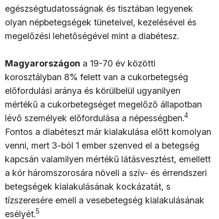
egészségtudatosságnak és tisztában legyenek
olyan népbetegségek tüneteivel, kezelésével és
megelőzési lehetőségével mint a diabétesz.
Magyarországon
a 19-70 év közötti
korosztályban 8% felett van a cukorbetegség
előfordulási aránya és körülbelül ugyanilyen
mértékű a cukorbetegséget megelőző állapotban
4
lévő személyek előfordulása a népességben.
Fontos a diabéteszt már kialakulása előtt komolyan
venni, mert 3-ból 1 ember szenved el a betegség
kapcsán valamilyen mértékű látásvesztést, emellett
a kór háromszorosára növeli a szív- és érrendszeri
betegségek kialakulásának kockázatát, s
tízszeresére emeli a vesebetegség kialakulásának
5
esélyét.