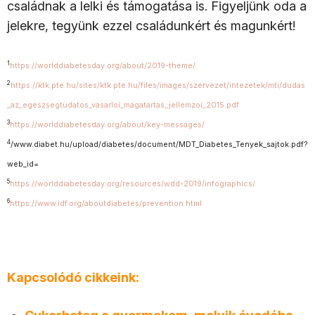
családnak a lelki és támogatása is. Figyeljünk oda a
jelekre, tegyünk ezzel családunkért és magunkért!
1
https://worlddiabetesday.org/about/2019-theme/
2
https://ktk.pte.hu/sites/ktk.pte.hu/files/images/szervezet/intezetek/mti/dudas
_az_egeszsegtudatos_vasarloi_magatartas_jellemzoi_2015.pdf
3
https://worlddiabetesday.org/about/key-messages/
4
/www.diabet.hu/upload/diabetes/document/MDT_Diabetes_Tenyek_sajtok.pdf?
web_id=
5
https://worlddiabetesday.org/resources/wdd-2019/infographics/
6
https://www.idf.org/aboutdiabetes/prevention.html
Kapcsolódó cikkeink: