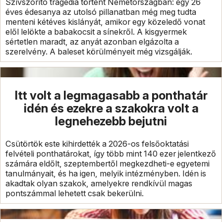
Szívszorító tragédia történt Németországban: egy 26
éves édesanya az utolsó pillanatban még meg tudta
menteni kétéves kislányát, amikor egy közeledő vonat
elől lelökte a babakocsit a sínekről. A kisgyermek
sértetlen maradt, az anyát azonban elgázolta a
szerelvény. A baleset körülményeit még vizsgálják.
Itt volt a legmagasabb a ponthatár
idén és ezekre a szakokra volt a
legnehezebb bejutni
Csütörtök este kihirdették a 2026-os felsőoktatási
felvételi ponthatárokat, így több mint 140 ezer jelentkező
számára eldőlt, szeptembertől megkezdheti-e egyetemi
tanulmányait, és ha igen, melyik intézményben. Idén is
akadtak olyan szakok, amelyekre rendkívül magas
pontszámmal lehetett csak bekerülni.