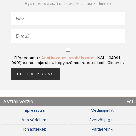
Gyermeknevelés, friss hírek, aktualitások - hírlevél
Elfogadom az
Adatkezelési szabályzatot
(NAIH: 04091-
0001) és hozzájárulok, hogy számomra értesítést küldjenek.
Asztali verzió
Fel
Impresszum
Médiaajánlat
Adatvédelem
Szerzõi jogok
Honlaptérkép
Partnereink