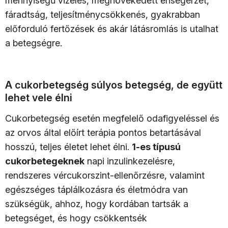
mennyiségű vizelés, megnövekedett éhségérzet,
fáradtság, teljesítménycsökkenés, gyakrabban
előforduló fertőzések és akár látásromlás is utalhat
a betegségre.
A cukorbetegség súlyos betegség, de együtt
lehet vele élni
Cukorbetegség esetén megfelelő odafigyeléssel és
az orvos által előírt terápia pontos betartásával
hosszú, teljes életet lehet élni.
1-es típusú
cukorbetegeknek
napi inzulinkezelésre,
rendszeres vércukorszint-ellenőrzésre, valamint
egészséges táplálkozásra és életmódra van
szükségük, ahhoz, hogy kordában tartsák a
betegséget, és hogy csökkentsék