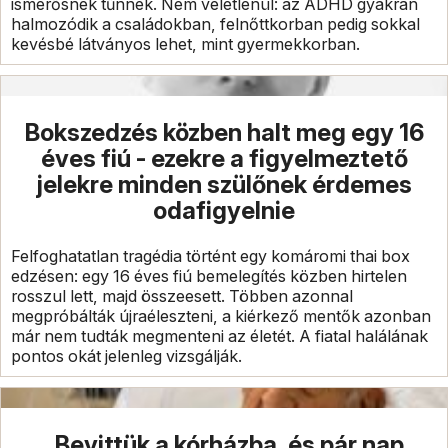
ismerősnek tűnnek. Nem véletlenül: az ADHD gyakran
halmozódik a családokban, felnőttkorban pedig sokkal
kevésbé látványos lehet, mint gyermekkorban.
Bokszedzés közben halt meg egy 16
éves fiú - ezekre a figyelmeztető
jelekre minden szülőnek érdemes
odafigyelnie
Felfoghatatlan tragédia történt egy komáromi thai box
edzésen: egy 16 éves fiú bemelegítés közben hirtelen
rosszul lett, majd összeesett. Többen azonnal
megpróbálták újraéleszteni, a kiérkező mentők azonban
már nem tudták megmenteni az életét. A fiatal halálának
pontos okát jelenleg vizsgálják.
„Bevittük a kórházba, és pár nap