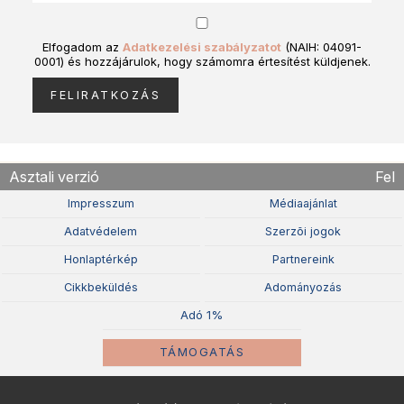
Elfogadom az
Adatkezelési szabályzatot
(NAIH: 04091-
0001) és hozzájárulok, hogy számomra értesítést küldjenek.
Asztali verzió
Fel
Impresszum
Médiaajánlat
Adatvédelem
Szerzõi jogok
Honlaptérkép
Partnereink
Cikkbeküldés
Adományozás
Adó 1%
TÁMOGATÁS