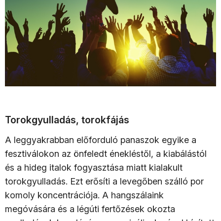
Torokgyulladás, torokfájás
A leggyakrabban előforduló panaszok egyike a
fesztiválokon az önfeledt énekléstől, a kiabálástól
és a hideg italok fogyasztása miatt kialakult
torokgyulladás. Ezt erősíti a levegőben szálló por
komoly koncentrációja. A hangszálaink
megóvására és a légúti fertőzések okozta