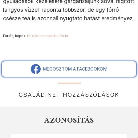
gyulladások kezelésére gargarizáljunk sóval hígított
langyos vízzel naponta többször, de egy fórró
csésze tea is azonnali nyugtató hatást eredményez.
Forrás, képek:
http://homeopatia.info.hu
MEGOSZTOM A FACEBOOKON!
CSALÁDINET HOZZÁSZÓLÁSOK
AZONOSÍTÁS