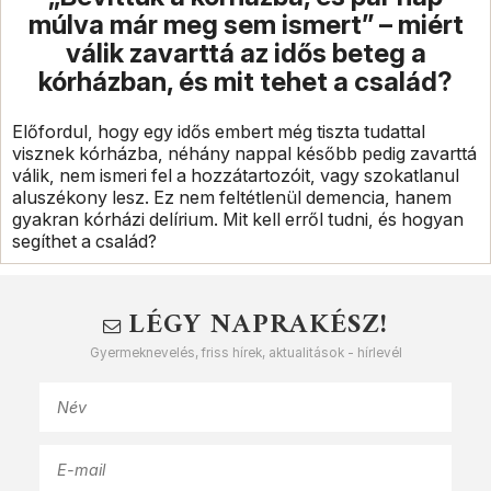
múlva már meg sem ismert” – miért
válik zavarttá az idős beteg a
kórházban, és mit tehet a család?
Előfordul, hogy egy idős embert még tiszta tudattal
visznek kórházba, néhány nappal később pedig zavarttá
válik, nem ismeri fel a hozzátartozóit, vagy szokatlanul
aluszékony lesz. Ez nem feltétlenül demencia, hanem
gyakran kórházi delírium. Mit kell erről tudni, és hogyan
segíthet a család?
LÉGY NAPRAKÉSZ!
Gyermeknevelés, friss hírek, aktualitások - hírlevél