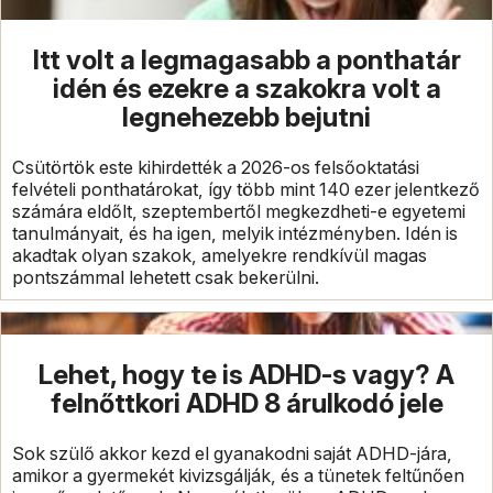
Itt volt a legmagasabb a ponthatár
idén és ezekre a szakokra volt a
legnehezebb bejutni
Csütörtök este kihirdették a 2026-os felsőoktatási
felvételi ponthatárokat, így több mint 140 ezer jelentkező
számára eldőlt, szeptembertől megkezdheti-e egyetemi
tanulmányait, és ha igen, melyik intézményben. Idén is
akadtak olyan szakok, amelyekre rendkívül magas
pontszámmal lehetett csak bekerülni.
Lehet, hogy te is ADHD-s vagy? A
felnőttkori ADHD 8 árulkodó jele
Sok szülő akkor kezd el gyanakodni saját ADHD-jára,
amikor a gyermekét kivizsgálják, és a tünetek feltűnően