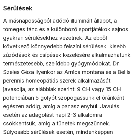
Sérülések
A másnaposságból adódó illuminált állapot, a
tömeges tánc és a különböző sportjátékok sajnos
gyakran sérülésekhez vezetnek. Az ebből
következő könnyedebb felszíni sérülések, kisebb
zúzódások és csípések kezelésére alkalmazhatunk
természetesebb, szelídebb gyógymódokat. Dr.
Szeles Géza ilyenkor az Arnica montana és a Bellis
perennis homeopátiás szerek alkalmazását
javasolja, az alábbiak szerint: 9 CH vagy 15 CH
potenciában 5 golyót szopogassunk el óránként
egészen addig, amíg a panasz enyhül. Javulás
esetén az adagolást napi 2-3 alkalomra
csökkentsük, amíg a tünetek megszűnnek.
Súlyosabb sérülések esetén, mindenképpen