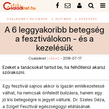
CSALÁDINET.HU CIKKEK
►
ÉLETMÓD
►
EGÉSZSÉG
A 6 leggyakoribb betegség
a fesztiválokon - és a
kezelésük
Családinet
[cikkei]
- 2018-07-17
Ezeket a tanácsokat tartsd be, ha felhőtlenül akarsz
szórakozni.
Egy fesztivál sajnos akkor is igazán emlékezetessé
válhat, ha nemcsak önfeledt bulizásra, hanem egy
jó kis betegségre is jegyet váltunk.
Dr. Szeles Géza,
a Sziget Fesztivál egészségügyi ellátásának