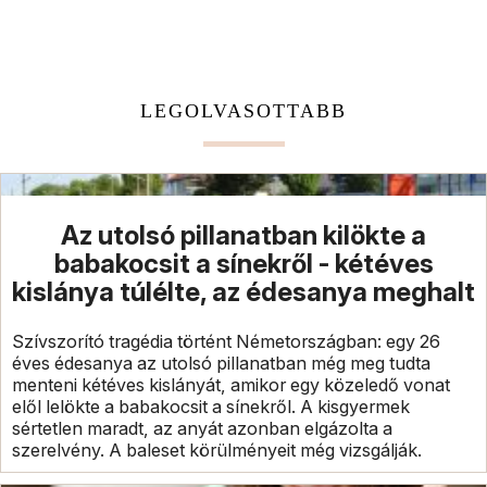
LEGOLVASOTTABB
Az utolsó pillanatban kilökte a
babakocsit a sínekről - kétéves
kislánya túlélte, az édesanya meghalt
Szívszorító tragédia történt Németországban: egy 26
éves édesanya az utolsó pillanatban még meg tudta
menteni kétéves kislányát, amikor egy közeledő vonat
elől lelökte a babakocsit a sínekről. A kisgyermek
sértetlen maradt, az anyát azonban elgázolta a
szerelvény. A baleset körülményeit még vizsgálják.