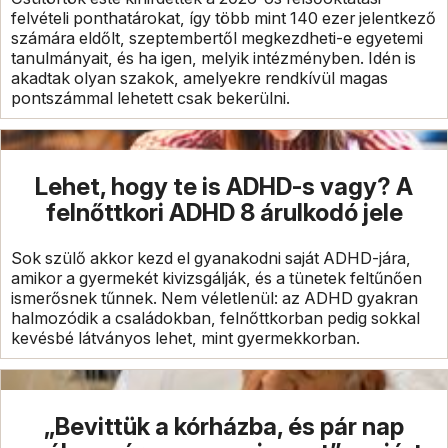
felvételi ponthatárokat, így több mint 140 ezer jelentkező
számára eldőlt, szeptembertől megkezdheti-e egyetemi
tanulmányait, és ha igen, melyik intézményben. Idén is
akadtak olyan szakok, amelyekre rendkívül magas
pontszámmal lehetett csak bekerülni.
Lehet, hogy te is ADHD-s vagy? A
felnőttkori ADHD 8 árulkodó jele
Sok szülő akkor kezd el gyanakodni saját ADHD-jára,
amikor a gyermekét kivizsgálják, és a tünetek feltűnően
ismerősnek tűnnek. Nem véletlenül: az ADHD gyakran
halmozódik a családokban, felnőttkorban pedig sokkal
kevésbé látványos lehet, mint gyermekkorban.
„Bevittük a kórházba, és pár nap