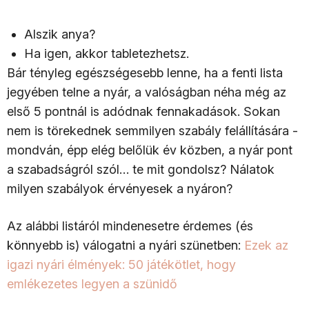
Alszik anya?
Ha igen, akkor tabletezhetsz.
Bár tényleg egészségesebb lenne, ha a fenti lista
jegyében telne a nyár, a valóságban néha még az
első 5 pontnál is adódnak fennakadások. Sokan
nem is törekednek semmilyen szabály felállítására -
mondván, épp elég belőlük év közben, a nyár pont
a szabadságról szól… te mit gondolsz? Nálatok
milyen szabályok érvényesek a nyáron?
Az alábbi listáról mindenesetre érdemes (és
könnyebb is) válogatni a nyári szünetben:
Ezek az
igazi nyári élmények: 50 játékötlet, hogy
emlékezetes legyen a szünidő