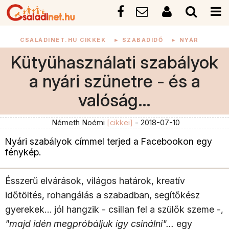
CSALÁDINET.HU CIKKEK
►
SZABADIDŐ
►
NYÁR
Kütyühasználati szabályok
a nyári szünetre - és a
valóság…
Németh Noémi
[cikkei]
- 2018-07-10
Nyári szabályok címmel terjed a Facebookon egy
fénykép.
Ésszerű elvárások, világos határok, kreatív
időtöltés, rohangálás a szabadban, segítőkész
gyerekek… jól hangzik - csillan fel a szülők szeme -,
"majd idén megpróbáljuk így csinálni"...
egy