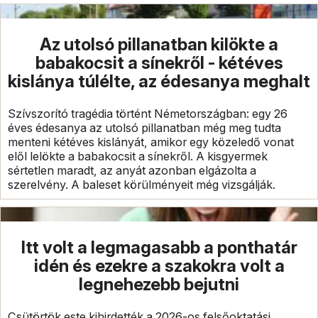
Az utolsó pillanatban kilökte a
babakocsit a sínekről - kétéves
kislánya túlélte, az édesanya meghalt
Szívszorító tragédia történt Németországban: egy 26
éves édesanya az utolsó pillanatban még meg tudta
menteni kétéves kislányát, amikor egy közeledő vonat
elől lelökte a babakocsit a sínekről. A kisgyermek
sértetlen maradt, az anyát azonban elgázolta a
szerelvény. A baleset körülményeit még vizsgálják.
Itt volt a legmagasabb a ponthatár
idén és ezekre a szakokra volt a
legnehezebb bejutni
Csütörtök este kihirdették a 2026-os felsőoktatási