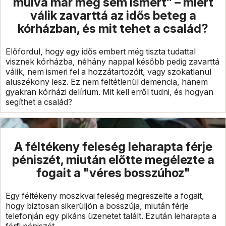
múlva már meg sem ismert” – miért
válik zavarttá az idős beteg a
kórházban, és mit tehet a család?
Előfordul, hogy egy idős embert még tiszta tudattal
visznek kórházba, néhány nappal később pedig zavarttá
válik, nem ismeri fel a hozzátartozóit, vagy szokatlanul
aluszékony lesz. Ez nem feltétlenül demencia, hanem
gyakran kórházi delírium. Mit kell erről tudni, és hogyan
segíthet a család?
A féltékeny feleség leharapta férje
péniszét, miután előtte megélezte a
fogait a "véres bosszúhoz"
Egy féltékeny moszkvai feleség megreszelte a fogait,
hogy biztosan sikerüljön a bosszúja, miután férje
telefonján egy pikáns üzenetet talált. Ezután leharapta a