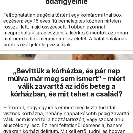
odafigyelnie
Felfoghatatlan tragédia történt egy komáromi thai box
edzésen: egy 16 éves fiú bemelegítés közben hirtelen
rosszul lett, majd összeesett. Többen azonnal
megpróbálták újraéleszteni, a kiérkező mentők azonban
már nem tudták megmenteni az életét. A fiatal halálának
pontos okát jelenleg vizsgálják.
„Bevittük a kórházba, és pár nap
múlva már meg sem ismert” – miért
válik zavarttá az idős beteg a
kórházban, és mit tehet a család?
Előfordul, hogy egy idős embert még tiszta tudattal
visznek kórházba, néhány nappal később pedig zavarttá
válik, nem ismeri fel a hozzátartozóit, vagy szokatlanul
aluszékony lesz. Ez nem feltétlenül demencia, hanem
gyakran kórházi delírium. Mit kell erről tudni, és hogyan