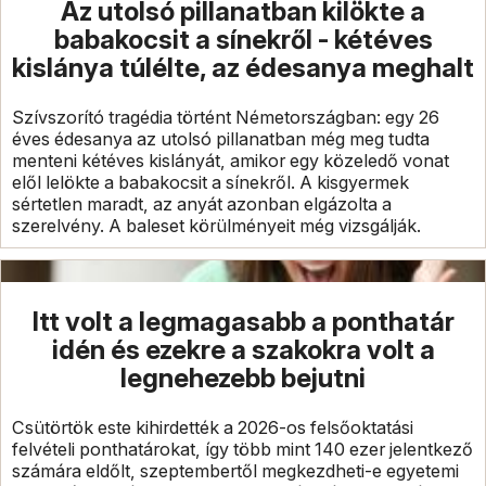
Az utolsó pillanatban kilökte a
babakocsit a sínekről - kétéves
kislánya túlélte, az édesanya meghalt
Szívszorító tragédia történt Németországban: egy 26
éves édesanya az utolsó pillanatban még meg tudta
menteni kétéves kislányát, amikor egy közeledő vonat
elől lelökte a babakocsit a sínekről. A kisgyermek
sértetlen maradt, az anyát azonban elgázolta a
szerelvény. A baleset körülményeit még vizsgálják.
Itt volt a legmagasabb a ponthatár
idén és ezekre a szakokra volt a
legnehezebb bejutni
Csütörtök este kihirdették a 2026-os felsőoktatási
felvételi ponthatárokat, így több mint 140 ezer jelentkező
számára eldőlt, szeptembertől megkezdheti-e egyetemi