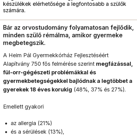
készülékek elérhetősége a legfontosabb a szülők
számára.
Bár az orvostudomány folyamatosan fejlődik,
minden szülő rémálma, amikor gyermeke
megbetegszik.
A Heim Pál Gyermekkórház Fejlesztéséért
Alapítvány 750 fős felmérése szerint
megfázással,
fül-orr-gégészeti problémákkal és
gyermekbetegségekkel bajlódnak a legtöbbet a
gyerekek 18 éves korukig
(48%, 37% és 27%).
Emellett gyakori
az allergia (21%)
és a sérülések (13%),