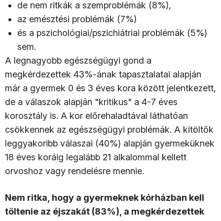
de nem ritkák a szemproblémák (8%),
az emésztési problémák (7%)
és a pszichológiai/pszichiátriai problémák (5%)
sem.
A legnagyobb egészségügyi gond a
megkérdezettek 43%-ának tapasztalatai alapján
már a gyermek 0 és 3 éves kora között jelentkezett,
de a válaszok alapján "kritikus" a 4-7 éves
korosztály is. A kor előrehaladtával láthatóan
csökkennek az egészségügyi problémák. A kitöltők
leggyakoribb válaszai (40%) alapján gyermeküknek
18 éves koráig legalább 21 alkalommal kellett
orvoshoz vagy rendelésre mennie.
Nem ritka, hogy a gyermeknek kórházban kell
töltenie az éjszakát (83%), a megkérdezettek