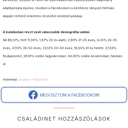
keresztül, részben a Heim Pál Gyermekkórház Fejlesztéséért Alapítvány
adatbázisára épülve, részben a Facebookon a kitöltésre irányuló felhívás
alapján történő önkéntes részvétel eredményeképp.
A kutatásban részt vevő válaszadók demográfiai adatai:
Nő 88,01%, férfi 11,99%; 1,97% 20 év alatti, 2,69% 21-25 éves, 6,45% 26-35
éves, 47,13% 36-50 éves, 23,12% 50-60 éves, 18,64% 61 év feletti; 27,06%
Budapesten, 28,14% vidéki nagyvárosban, 44,80% vidéki kisvárosban, faluban
él.
Indexkép:
pixabay
-
Tammydz
MEGOSZTOM A FACEBOOKON!
CSALÁDINET HOZZÁSZÓLÁSOK