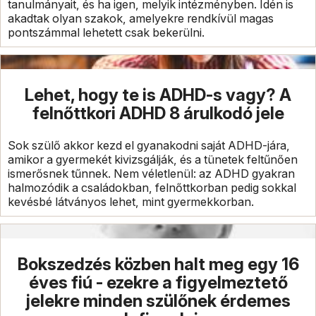
tanulmányait, és ha igen, melyik intézményben. Idén is
akadtak olyan szakok, amelyekre rendkívül magas
pontszámmal lehetett csak bekerülni.
Lehet, hogy te is ADHD-s vagy? A
felnőttkori ADHD 8 árulkodó jele
Sok szülő akkor kezd el gyanakodni saját ADHD-jára,
amikor a gyermekét kivizsgálják, és a tünetek feltűnően
ismerősnek tűnnek. Nem véletlenül: az ADHD gyakran
halmozódik a családokban, felnőttkorban pedig sokkal
kevésbé látványos lehet, mint gyermekkorban.
Bokszedzés közben halt meg egy 16
éves fiú - ezekre a figyelmeztető
jelekre minden szülőnek érdemes