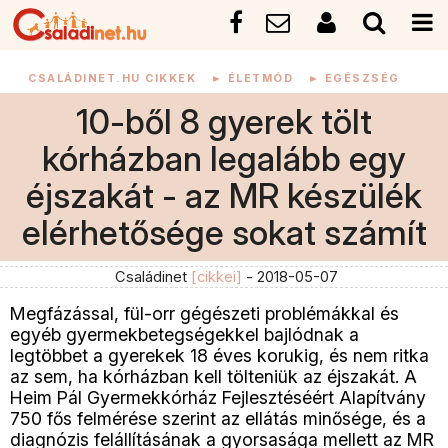
CSALÁDINET.HU CIKKEK
►
ÉLETMÓD
►
EGÉSZSÉG
10-ből 8 gyerek tölt
kórházban legalább egy
éjszakát - az MR készülék
elérhetősége sokat számít
Családinet
[cikkei]
- 2018-05-07
Megfázással, fül-orr gégészeti problémákkal és
egyéb gyermekbetegségekkel bajlódnak a
legtöbbet a gyerekek 18 éves korukig, és nem ritka
az sem, ha kórházban kell tölteniük az éjszakát. A
Heim Pál Gyermekkórház Fejlesztéséért Alapítvány
750 fős felmérése szerint az ellátás minősége, és a
diagnózis felállításának a gyorsasága mellett az MR