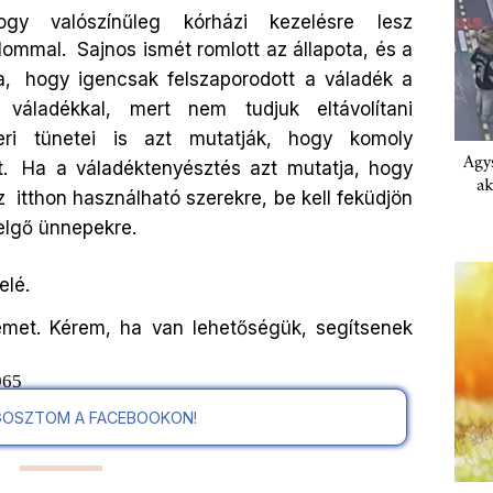
gy valószínűleg kórházi kezelésre lesz
lommal.
Sajnos ismét romlott az állapota, és a
a,
hogy igencsak felszaporodott a váladék a
váladékkal, mert nem tudjuk eltávolítani
ri tünetei is azt mutatják, hogy komoly
Agys
.
Ha a váladéktenyésztés azt mutatja, hogy
ak
z
itthon használható szerekre, be kell feküdjön
elgő ünnepekre.
elé.
emet. Kérem, ha van lehetőségük, segítsenek
5065
OSZTOM A FACEBOOKON!