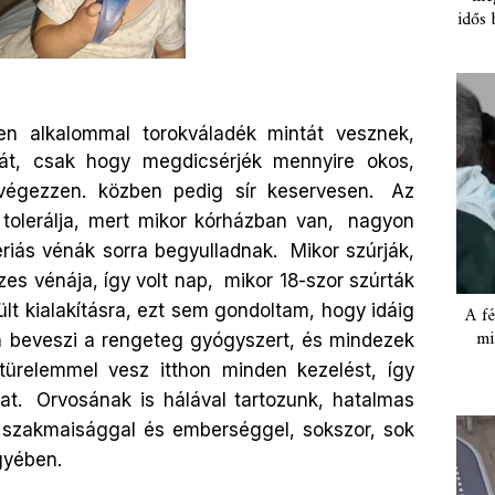
idős 
en alkalommal torokváladék mintát vesznek,
áját, csak hogy megdicsérjék mennyire okos,
égezzen. közben pedig sír keservesen.
Az
 tolerálja, mert mikor kórházban van,
nagyon
fériás vénák sorra begyulladnak.
Mikor szúrják,
es vénája, így volt nap,
mikor 18-szor szúrták
t kialakításra, ezt sem gondoltam, hogy idáig
A fé
mi
 beveszi a rengeteg gyógyszert, és mindezek
türelemmel vesz itthon minden kezelést, így
at.
Orvosának is hálával tartozunk, hatalmas
szakmaisággal és emberséggel, sokszor, sok
gyében.