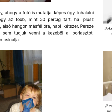
ny, ahogy a fotó is mutatja, képes úgy
inhalálni
gy az több, mint 30 percig tart, ha
plusz
t, alsó hangon másfél óra, napi
kétszer. Persze
Boks
 sem tudjuk venni a kezéből a
porlasztót,
- 
 csinálja.
„Bev
meg