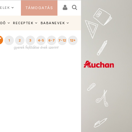
ELEK
TÁMOGATÁS
IDŐ
RECEPTEK
BABANEVEK
1
2
3
4-5
6-7
7-12
12+