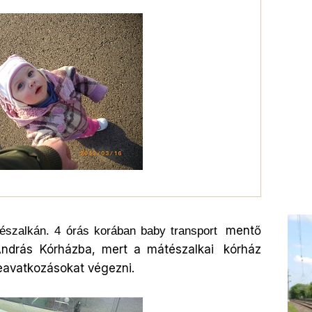
mentő
tészalkán. 4 órás korában baby transport
 András Kórházba, mert a mátészalkai
kórház
beavatkozásokat végezni.