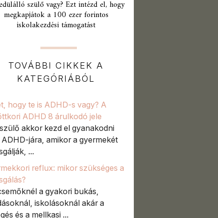
edülálló szülő vagy? Ezt intézd el, hogy
megkapjátok a 100 ezer forintos
iskolakezdési támogatást
TOVÁBBI CIKKEK A
KATEGÓRIÁBÓL
t, hogy te is ADHD-s vagy? A
őttkori ADHD 8 árulkodó jele
szülő akkor kezd el gyanakodni
t ADHD-jára, amikor a gyermekét
sgálják, ...
mekkori reflux: mikor szükséges a
zsgálás?
semőknél a gyakori bukás,
ásoknál, iskolásoknál akár a
gés és a mellkasi ...