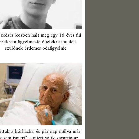
zedzés közben halt meg egy 16 éves fiú
ezekre a figyelmeztető jelekre minden
szülőnek érdemes odafigyelnie
ittük a kórházba, és pár nap múlva már
 sem ismert” – miért válik zavarttá az