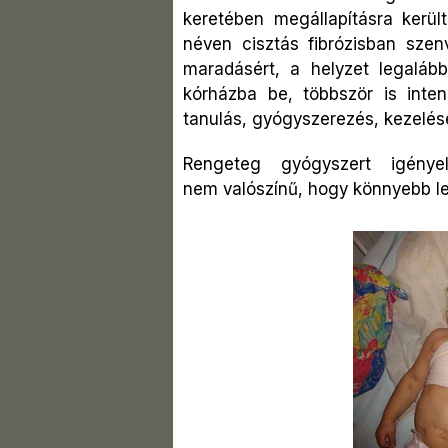
keretében
megállapításra kerü
néven cisztás
fibrózisban sze
maradásért, a helyzet legalá
kórházba be, többször is inten
tanulás, gyógyszerezés, kezelés
Rengeteg gyógyszert igény
nem
valószínű, hogy könnyebb le