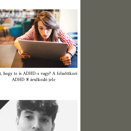
t, hogy te is ADHD-s vagy? A felnőttkori
ADHD 8 árulkodó jele