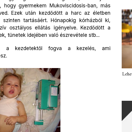
lt, hogy gyermekem Mukoviscidosis-ban, más
nved.
Ezek után kezdődött a harc az életben
bb
szinten tartásáért.
Hónapokig kórházból ki,
zív osztályos ellátás
igényelve.
Kezdődött a
ek, tünetek idejében való
észrevétele stb...
el a kezdetektől fogva a kezelés, ami
sz.
Lehe