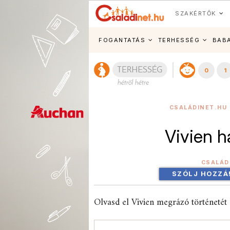
SZAKÉRTŐK
FOGANTATÁS
TERHESSÉG
BAB
0
1
CSALÁDINET.HU 
Vivien ha
CSALÁD
SZÓLJ HOZZÁ
Olvasd el Vivien megrázó történetét é