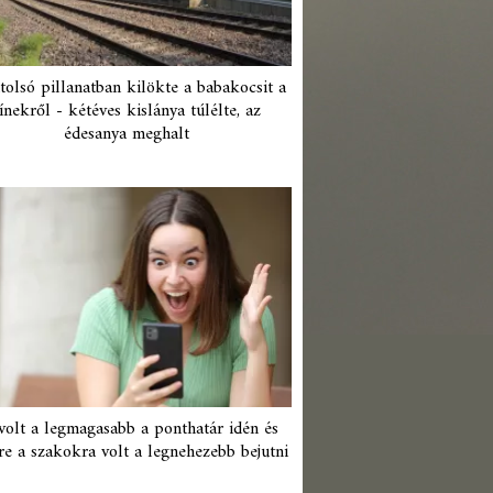
tolsó pillanatban kilökte a babakocsit a
ínekről - kétéves kislánya túlélte, az
édesanya meghalt
 volt a legmagasabb a ponthatár idén és
re a szakokra volt a legnehezebb bejutni