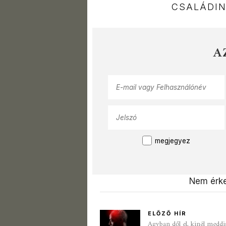
CSALÁDI
A
megjegyez
Nem érke
ELŐZŐ HÍR
Agyban dől el, kinél meddi