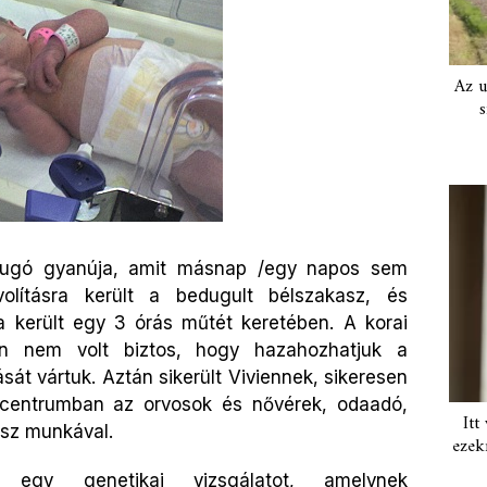
Az u
s
ldugó gyanúja, amit másnap /egy napos sem
olításra került a bedugult bélszakasz, és
sra került egy 3 órás műtét keretében.
A korai
alán nem volt biztos, hogy
hazahozhatjuk a
ását vártuk.
Aztán sikerült Viviennek, sikeresen
centrumban az orvosok és nővérek, odaadó,
Itt
usz
munkával.
ezek
 egy genetikai vizsgálatot, amelynek