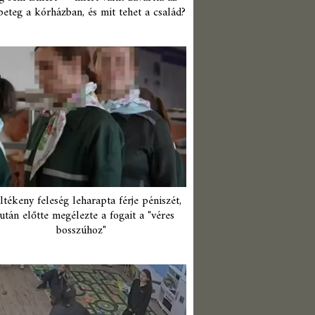
beteg a kórházban, és mit tehet a család?
ltékeny feleség leharapta férje péniszét,
után előtte megélezte a fogait a "véres
bosszúhoz"