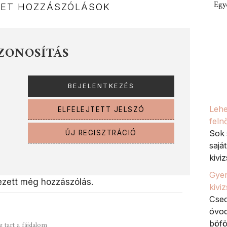
Egy
NET HOZZÁSZÓLÁSOK
ZONOSÍTÁS
Lehe
ELFELEJTETT JELSZÓ
feln
Sok 
ÚJ REGISZTRÁCIÓ
sajá
kiviz
Gyer
zett még hozzászólás.
kivi
Csec
óvod
böfö
g tart a fájdalom