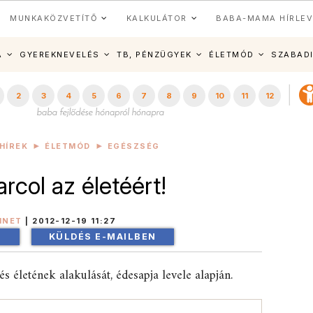
MUNKAKÖZVETÍTŐ
KALKULÁTOR
BABA-MAMA HÍRLEV
A
GYEREKNEVELÉS
TB, PÉNZÜGYEK
ÉLETMÓD
SZABAD
2
3
4
5
6
7
8
9
10
11
12
HÍREK
ÉLETMÓD
EGÉSZSÉG
rcol az életéért!
INET
|
2012-12-19 11:27
!
KÜLDÉS E-MAILBEN
s életének alakulását, édesapja levele alapján.