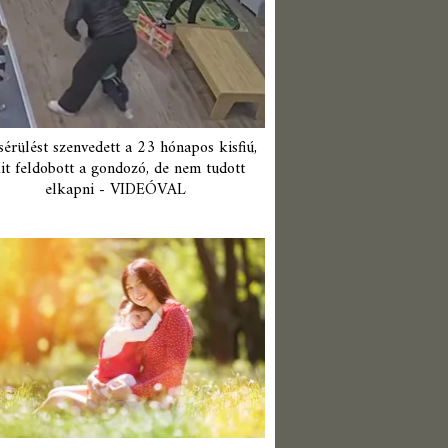
érülést szenvedett a 23 hónapos kisfiú,
it feldobott a gondozó, de nem tudott
elkapni - VIDEÓVAL