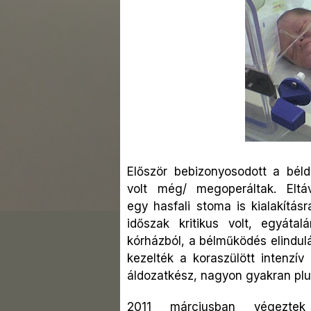
Először bebizonyosodott a bé
volt
még/ megoperáltak. Eltáv
egy
hasfali stoma is kialakítá
időszak kritikus volt, egyát
kórházból, a bélműködés elindul
kezelték a koraszülött intenzív
áldozatkész, nagyon gyakran pl
2011 márciusban végeztek