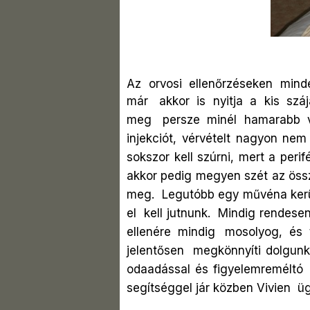
Az orvosi ellenőrzéseken mind
már
akkor is nyitja a kis sz
meg
persze minél hamarabb v
injekciót, vérvételt nagyon nem
sokszor kell szúrni, mert a peri
akkor pedig megyen szét az össz
meg.
Legutóbb egy művéna kerül
el
kell jutnunk.
Mindig rendesen
ellenére mindig
mosolyog, és 
jelentősen
megkönnyíti dolgunk
odaadással és figyelemreméltó
segítséggel jár közben Vivien
ü