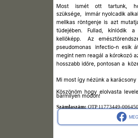
Most ismét ott tartunk, ho
szüksége,
immár nyolcadik alka
mellkas röntgenje is azt mutatj
tüdejében. Fullad, kínlódik a
kellőképp.
Az emésztőrendsze
pseudomonas
infectio-n esik át
megint nem reagál a kórokozó a
hosszabb időre, pontosan a
köz
Mi most így nézünk a karácsony 
Köszönöm hogy elolvasta level
bármilyen módon!
Számlaszám:
OTP 11773449-0064
MEG