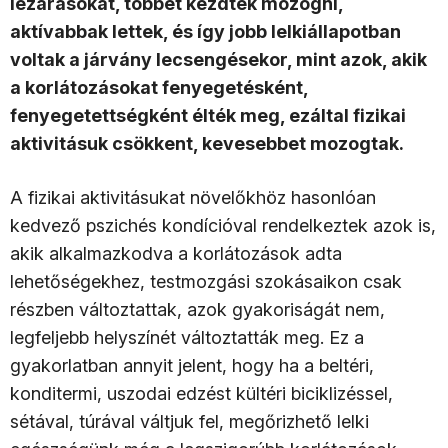
lezárásokat, többet kezdtek mozogni,
aktívabbak lettek, és így jobb lelkiállapotban
voltak a járvány lecsengésekor, mint azok, akik
a korlátozásokat fenyegetésként,
fenyegetettségként élték meg, ezáltal fizikai
aktivitásuk csökkent, kevesebbet mozogtak.
A fizikai aktivitásukat növelőkhöz hasonlóan
kedvező pszichés kondícióval rendelkeztek azok is,
akik alkalmazkodva a korlátozások adta
lehetőségekhez, testmozgási szokásaikon csak
részben változtattak, azok gyakoriságát nem,
legfeljebb helyszínét változtatták meg. Ez a
gyakorlatban annyit jelent, hogy ha a beltéri,
konditermi, uszodai edzést kültéri biciklizéssel,
sétával, túrával váltjuk fel, megőrizhető lelki