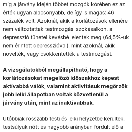
míg a járvány idején többet mozgók körében ez az
érték ugyan alacsonyabb, de így is magas: 46
százalék volt. Azoknál, akik a korlátozások ellenére
nem változtattak testmozgási szokásaikon, a
depresszió tünetei kevésbé jelentek meg (64,5%-uk
nem érintett depresszióval), mint azoknál, akik
növelték, vagy csökkentették a testmozgást.
A vizsgálatokból megállapítható, hogy a
korlátozásokat megelőző időszakhoz képest
aktívabbá válók, valamint aktivitásuk megőrzők
jobb lelki állapotban voltak közvetlenül a
járvány után, mint az inaktívabbak.
Utóbbiak rosszabb testi és lelki helyzetbe kerültek,
testsúlyuk nőtt és nagyobb arányban fordult elő a