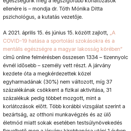
egészségünk még a legszigorúbb korlátozások
ellenére is – mondja dr. Tóth Mónika Ditta
pszichológus, a kutatás vezetője.
A 2021. április 15. és június 15. között zajlott,
„A
COVID-19 hatása a sportolási szokásokra és a
mentális egészségre a magyar lakosság körében”
című online felmérésben összesen 1334 – tizennyolc
évnél idősebb – személy vett részt. A járvány
kezdete óta a megkérdezettek közel
egyharmadának (30%) nem változott, míg 37
százalékának csökkent a fizikai aktivitása, 31
százalékuk pedig többet mozgott, mint a
korlátozások előtt. Több korábbi vizsgálat szerint a
bezártság, az otthoni munkavégzés és az ülő
életmód miatt sokak esetében testsúlynövekedés
figyelhető meg a járvány kirobbanása utáni 1 évben.