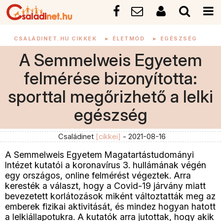
CSALÁDINET.HU CIKKEK
►
ÉLETMÓD
►
EGÉSZSÉG
A Semmelweis Egyetem
felmérése bizonyította:
sporttal megőrizhető a lelki
egészség
Családinet
[cikkei]
- 2021-08-16
A Semmelweis Egyetem Magatartástudományi
Intézet kutatói a koronavírus 3. hullámának végén
egy országos, online felmérést végeztek. Arra
keresték a választ, hogy a Covid-19 járvány miatt
bevezetett korlátozások miként változtatták meg az
emberek fizikai aktivitását, és mindez hogyan hatott
a lelkiállapotukra. A kutatók arra jutottak, hogy akik