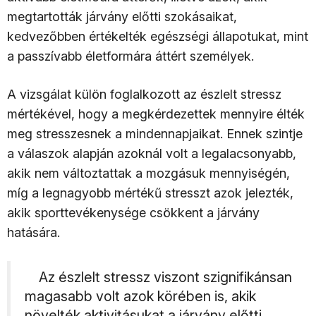
megtartották járvány előtti szokásaikat,
kedvezőbben értékelték egészségi állapotukat, mint
a passzívabb életformára áttért személyek.
A vizsgálat külön foglalkozott az észlelt stressz
mértékével, hogy a megkérdezettek mennyire élték
meg stresszesnek a mindennapjaikat. Ennek szintje
a válaszok alapján azoknál volt a legalacsonyabb,
akik nem változtattak a mozgásuk mennyiségén,
míg a legnagyobb mértékű stresszt azok jelezték,
akik sporttevékenysége csökkent a járvány
hatására.
Az észlelt stressz viszont szignifikánsan
magasabb volt azok körében is, akik
növelték aktivitásukat a járvány előtti