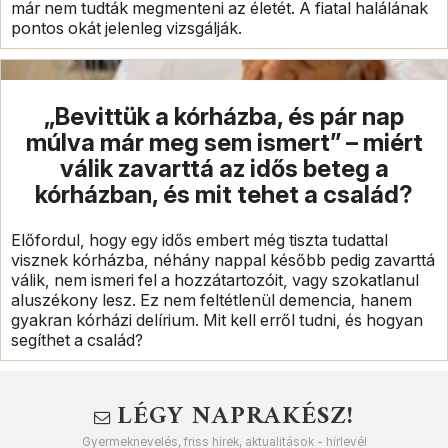
már nem tudták megmenteni az életét. A fiatal halálának
pontos okát jelenleg vizsgálják.
„Bevittük a kórházba, és pár nap
múlva már meg sem ismert” – miért
válik zavarttá az idős beteg a
kórházban, és mit tehet a család?
Előfordul, hogy egy idős embert még tiszta tudattal
visznek kórházba, néhány nappal később pedig zavarttá
válik, nem ismeri fel a hozzátartozóit, vagy szokatlanul
aluszékony lesz. Ez nem feltétlenül demencia, hanem
gyakran kórházi delírium. Mit kell erről tudni, és hogyan
segíthet a család?
LÉGY NAPRAKÉSZ!
Gyermeknevelés, friss hírek, aktualitások - hírlevél