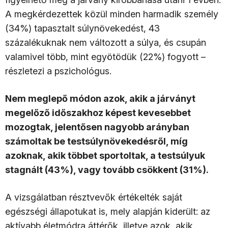
A megkérdezettek közül minden harmadik személy
(34%) tapasztalt súlynövekedést, 43
százalékuknak nem változott a súlya, és csupán
valamivel több, mint egyötödük (22%) fogyott –
részletezi a pszichológus.
Nem meglepő módon azok, akik a járványt
megelőző időszakhoz képest kevesebbet
mozogtak, jelentősen nagyobb arányban
számoltak be testsúlynövekedésről, míg
azoknak, akik többet sportoltak, a testsúlyuk
stagnált (43%), vagy tovább csökkent (31%).
A vizsgálatban résztvevők értékelték saját
egészségi állapotukat is, mely alapján kiderült: az
aktívabb életmódra áttérők, illetve azok, akik