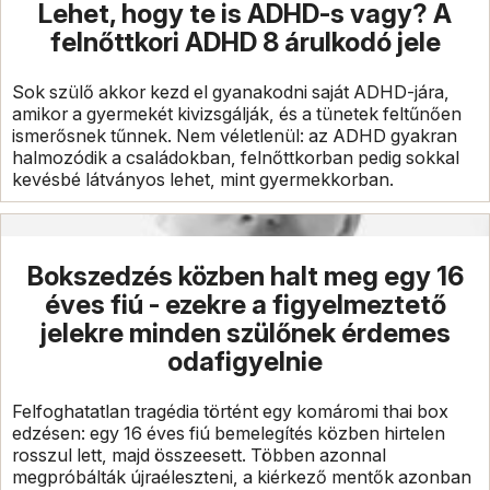
Lehet, hogy te is ADHD-s vagy? A
felnőttkori ADHD 8 árulkodó jele
Sok szülő akkor kezd el gyanakodni saját ADHD-jára,
amikor a gyermekét kivizsgálják, és a tünetek feltűnően
ismerősnek tűnnek. Nem véletlenül: az ADHD gyakran
halmozódik a családokban, felnőttkorban pedig sokkal
kevésbé látványos lehet, mint gyermekkorban.
Bokszedzés közben halt meg egy 16
éves fiú - ezekre a figyelmeztető
jelekre minden szülőnek érdemes
odafigyelnie
Felfoghatatlan tragédia történt egy komáromi thai box
edzésen: egy 16 éves fiú bemelegítés közben hirtelen
rosszul lett, majd összeesett. Többen azonnal
megpróbálták újraéleszteni, a kiérkező mentők azonban