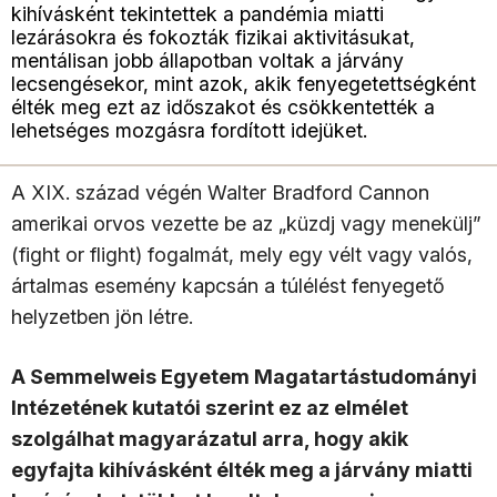
kihívásként tekintettek a pandémia miatti
lezárásokra és fokozták fizikai aktivitásukat,
mentálisan jobb állapotban voltak a járvány
lecsengésekor, mint azok, akik fenyegetettségként
élték meg ezt az időszakot és csökkentették a
lehetséges mozgásra fordított idejüket.
A XIX. század végén Walter Bradford Cannon
amerikai orvos vezette be az „küzdj vagy menekülj”
(fight or flight) fogalmát, mely egy vélt vagy valós,
ártalmas esemény kapcsán a túlélést fenyegető
helyzetben jön létre.
A Semmelweis Egyetem Magatartástudományi
Intézetének kutatói szerint ez az elmélet
szolgálhat magyarázatul arra, hogy akik
egyfajta kihívásként élték meg a járvány miatti