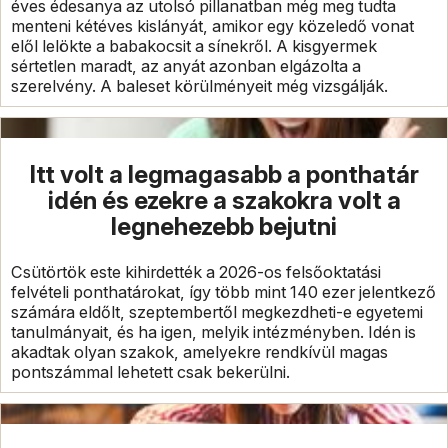
éves édesanya az utolsó pillanatban még meg tudta
menteni kétéves kislányát, amikor egy közeledő vonat
elől lelökte a babakocsit a sínekről. A kisgyermek
sértetlen maradt, az anyát azonban elgázolta a
szerelvény. A baleset körülményeit még vizsgálják.
Itt volt a legmagasabb a ponthatár
idén és ezekre a szakokra volt a
legnehezebb bejutni
Csütörtök este kihirdették a 2026-os felsőoktatási
felvételi ponthatárokat, így több mint 140 ezer jelentkező
számára eldőlt, szeptembertől megkezdheti-e egyetemi
tanulmányait, és ha igen, melyik intézményben. Idén is
akadtak olyan szakok, amelyekre rendkívül magas
pontszámmal lehetett csak bekerülni.