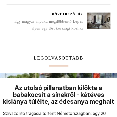
KÖVETKEZŐ HÍR
Egy magyar anyuka megdöbbentő képei:
ilyen egy törökországi kórház
LEGOLVASOTTABB
Az utolsó pillanatban kilökte a
babakocsit a sínekről - kétéves
kislánya túlélte, az édesanya meghalt
Szívszorító tragédia történt Németországban: egy 26