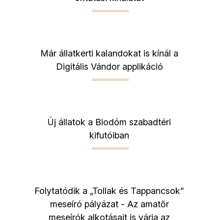
Már állatkerti kalandokat is kínál a
Digitális Vándor applikáció
Új állatok a Biodóm szabadtéri
kifutóiban
Folytatódik a „Tollak és Tappancsok”
meseíró pályázat - Az amatőr
meseírók alkotásait is várja az