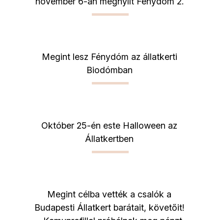
november 6-án megnyílt Fénydóm 2.
Megint lesz Fénydóm az állatkerti
Biodómban
Október 25-én este Halloween az
Állatkertben
Megint célba vették a csalók a
Budapesti Állatkert barátait, követőit!