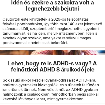
idén és ezekre a szakokra volt a
legnehezebb bejutni
Csütörtök este kihirdették a 2026-os felsőoktatási
felvételi ponthatárokat, így több mint 140 ezer jelentkező
számára eldőlt, szeptembertől megkezdheti-e egyetemi
tanulmányait, és ha igen, melyik intézményben. Idén is
akadtak olyan szakok, amelyekre rendkívül magas
pontszámmal lehetett csak bekerülni.
Lehet, hogy te is ADHD-s vagy? A
felnőttkori ADHD 8 árulkodó jele
Sok szülő akkor kezd el gyanakodni saját ADHD-jára,
amikor a gyermekét kivizsgálják, és a tünetek feltűnően
ismerősnek tűnnek. Nem véletlenül: az ADHD gyakran
halmozódik a családokban, felnőttkorban pedig sokkal
kevésbé látványos lehet, mint gyermekkorban.