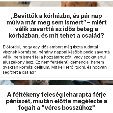
„Bevittük a kórházba, és pár nap
múlva már meg sem ismert” – miért
válik zavarttá az idős beteg a
kórházban, és mit tehet a család?
Előfordul, hogy egy idős embert még tiszta tudattal
visznek kórházba, néhány nappal később pedig zavarttá
válik, nem ismeri fel a hozzátartozóit, vagy szokatlanul
aluszékony lesz. Ez nem feltétlenül demencia, hanem
gyakran kórházi delírium. Mit kell erről tudni, és hogyan
segíthet a család?
A féltékeny feleség leharapta férje
péniszét, miután előtte megélezte a
fogait a "véres bosszúhoz"