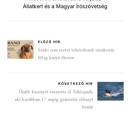
Állatkert és a Magyar Írószövetség
ELŐZŐ HÍR
Senki sem szeret tehetetlenül várakozni,
főleg kutya éhesen
KÖVETKEZŐ HÍR
Újabb kicsinyét vesztette el Tahlequah,
aki korábban 17 napig gyászolta elhunyt
borját