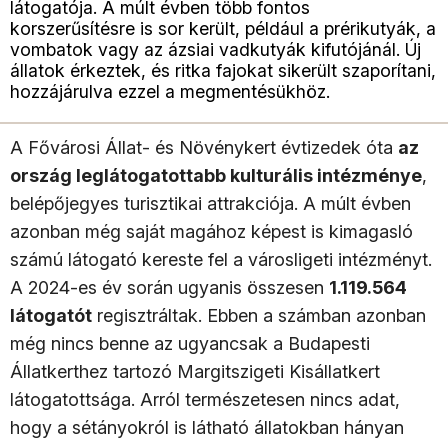
látogatója. A múlt évben több fontos
korszerűsítésre is sor került, például a prérikutyák, a
vombatok vagy az ázsiai vadkutyák kifutójánál. Új
állatok érkeztek, és ritka fajokat sikerült szaporítani,
hozzájárulva ezzel a megmentésükhöz.
A Fővárosi Állat- és Növénykert évtizedek óta
az
ország leglátogatottabb kulturális intézménye
,
belépőjegyes turisztikai attrakciója. A múlt évben
azonban még saját magához képest is kimagasló
számú látogató kereste fel a városligeti intézményt.
A 2024-es év során ugyanis összesen
1.119.564
látogatót
regisztráltak. Ebben a számban azonban
még nincs benne az ugyancsak a Budapesti
Állatkerthez tartozó Margitszigeti Kisállatkert
látogatottsága. Arról természetesen nincs adat,
hogy a sétányokról is látható állatokban hányan