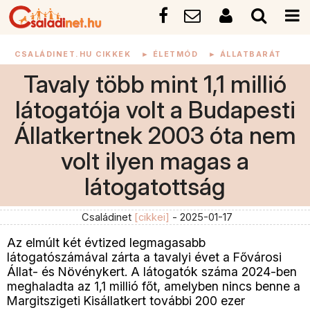
CSALÁDINET.HU CIKKEK
►
ÉLETMÓD
►
ÁLLATBARÁT
Tavaly több mint 1,1 millió
látogatója volt a Budapesti
Állatkertnek 2003 óta nem
volt ilyen magas a
látogatottság
Családinet
[cikkei]
- 2025-01-17
Az elmúlt két évtized legmagasabb
látogatószámával zárta a tavalyi évet a Fővárosi
Állat- és Növénykert. A látogatók száma 2024-ben
meghaladta az 1,1 millió főt, amelyben nincs benne a
Margitszigeti Kisállatkert további 200 ezer