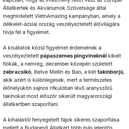
Állatkertek és Akváriumok Szövetsége által
meghirdetett VietnAmazing kampányban, amely a
délkelet-ázsiai ország veszélyeztetett élővilágára
hívja fel a figyelmet.
A kisállatok közül figyelmet érdemelnek a
veszélyeztetett
pápaszemes pingvineknél
kikelt
fiókák, a nemrég, december közepén született
zebracsikó
, illetve Meilin és Bao, a két
takinborjú
,
akik azért is különlegesek, mert a természetes
élőhelyükön sajnos ritkulóban lévő aranyszőrű
takinokat most először sikerült magyarországi
állatkertben szaporítani.
A kihalástól fenyegetett fajok sikeres szaporítása
mellett a Budapesti Állatkert több más jelentős