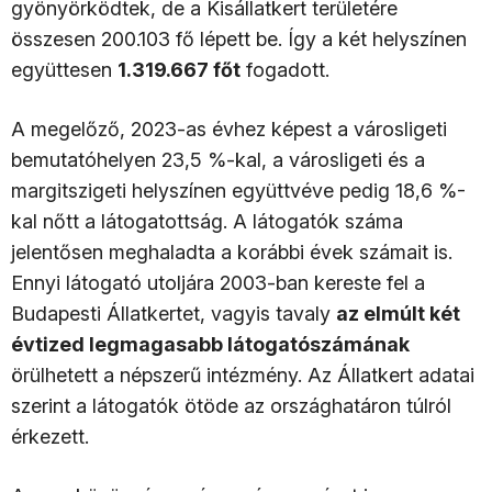
gyönyörködtek, de a Kisállatkert területére
összesen 200.103 fő lépett be. Így a két helyszínen
együttesen
1.319.667 főt
fogadott.
A megelőző, 2023-as évhez képest a városligeti
bemutatóhelyen 23,5 %-kal, a városligeti és a
margitszigeti helyszínen együttvéve pedig 18,6 %-
kal nőtt a látogatottság. A látogatók száma
jelentősen meghaladta a korábbi évek számait is.
Ennyi látogató utoljára 2003-ban kereste fel a
Budapesti Állatkertet, vagyis tavaly
az elmúlt két
évtized legmagasabb látogatószámának
örülhetett a népszerű intézmény. Az Állatkert adatai
szerint a látogatók ötöde az országhatáron túlról
érkezett.