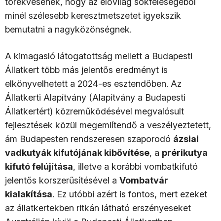
törekvésének, hogy az élővilág sokféleségéből
minél szélesebb keresztmetszetet igyekszik
bemutatni a nagyközönségnek.
A kimagasló látogatottság mellett a Budapesti
Állatkert több más jelentős eredményt is
elkönyvelhetett a 2024-es esztendőben. Az
Állatkerti Alapítvány (Alapítvány a Budapesti
Állatkertért) közreműködésével megvalósult
fejlesztések közül megemlítendő a veszélyeztetett,
ám Budapesten rendszeresen szaporodó
ázsiai
vadkutyák kifutójának kibővítése
, a
prérikutya
kifutó felújítása
, illetve a korábbi vombatkifutó
jelentős korszerűsítésével a
Vombatvár
kialakítása
. Ez utóbbi azért is fontos, mert ezeket
az állatkertekben ritkán látható erszényeseket