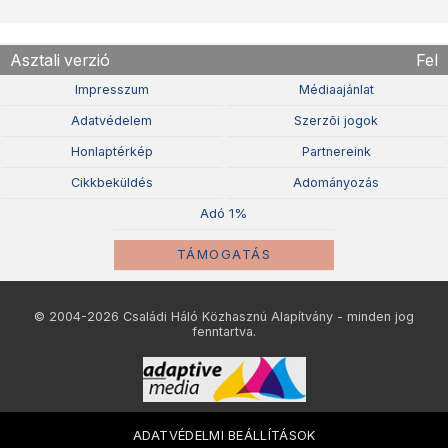
Asztali verzió
Fel
Impresszum
Médiaajánlat
Adatvédelem
Szerzõi jogok
Honlaptérkép
Partnereink
Cikkbeküldés
Adományozás
Adó 1%
TÁMOGATÁS
© 2004-2026 Családi Háló Közhasznú Alapítvány - minden jog
fenntartva.
ADATVÉDELMI BEÁLLÍTÁSOK