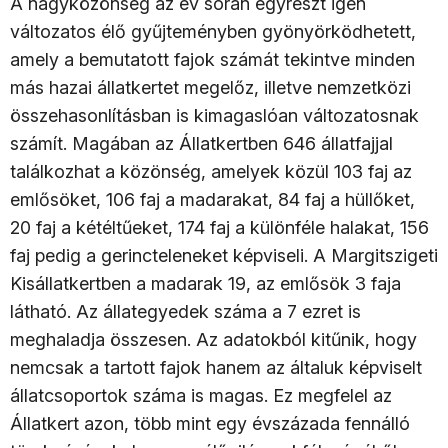
A nagyközönség az év során egyrészt igen
változatos élő gyűjteményben gyönyörködhetett,
amely a bemutatott fajok számát tekintve minden
más hazai állatkertet megelőz, illetve nemzetközi
összehasonlításban is kimagaslóan változatosnak
számít. Magában az Állatkertben 646 állatfajjal
találkozhat a közönség, amelyek közül 103 faj az
emlősöket, 106 faj a madarakat, 84 faj a hüllőket,
20 faj a kétéltűeket, 174 faj a különféle halakat, 156
faj pedig a gerincteleneket képviseli. A Margitszigeti
Kisállatkertben a madarak 19, az emlősök 3 faja
látható. Az állategyedek száma a 7 ezret is
meghaladja összesen. Az adatokból kitűnik, hogy
nemcsak a tartott fajok hanem az általuk képviselt
állatcsoportok száma is magas. Ez megfelel az
Állatkert azon, több mint egy évszázada fennálló