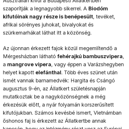
Ausztrálián kívül a Budapesti Állatkertben
szaporítják a legnagyobb sikerrel. A
Biodóm
kifutóinak nagy része is benépesült
, tevéket,
afrikai sörényes juhokat, bivalyokat és
szürkemarhákat láthat itt a közönség.
Az újonnan érkezett fajok közül megemlítendő a
Mérgesházban látható
fehérajkú bambuszvipera
,
a
mangrove vipera
, vagy éppen a Varázshegyben
helyet kapott
elefánthal
. Több éves szünet után
ismét vannak barnamedvék: Hargita és Csángó
augusztus 9-én, az Állatkert születésnapján
mutatkoztak be a nagyközönségnek a még
érkezésük előtt, a nyár folyamán korszerűsített
kifutójukban. Számos kevésbé ismert, Vietnámban
őshonos faj is érkezett az Állatkertbe annak
kapcsán, hogy az intézmény részt vesz az Európai