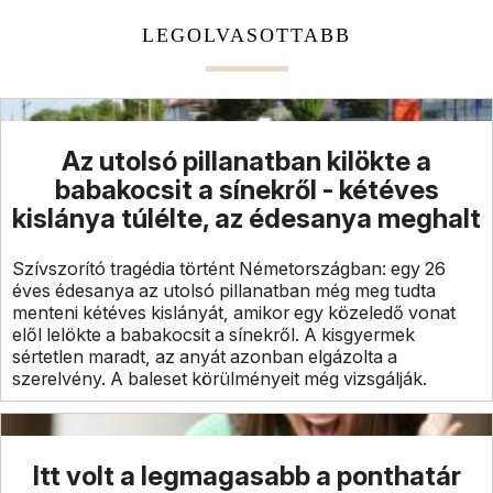
LEGOLVASOTTABB
Az utolsó pillanatban kilökte a
babakocsit a sínekről - kétéves
kislánya túlélte, az édesanya meghalt
Szívszorító tragédia történt Németországban: egy 26
éves édesanya az utolsó pillanatban még meg tudta
menteni kétéves kislányát, amikor egy közeledő vonat
elől lelökte a babakocsit a sínekről. A kisgyermek
sértetlen maradt, az anyát azonban elgázolta a
szerelvény. A baleset körülményeit még vizsgálják.
Itt volt a legmagasabb a ponthatár