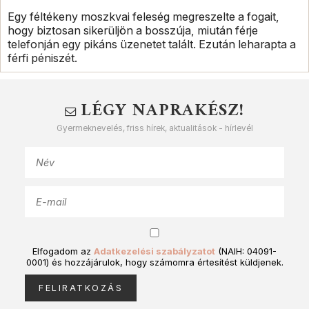
Egy féltékeny moszkvai feleség megreszelte a fogait,
hogy biztosan sikerüljön a bosszúja, miután férje
telefonján egy pikáns üzenetet talált. Ezután leharapta a
férfi péniszét.
LÉGY NAPRAKÉSZ!
Gyermeknevelés, friss hírek, aktualitások - hírlevél
Elfogadom az
Adatkezelési szabályzatot
(NAIH: 04091-
0001) és hozzájárulok, hogy számomra értesítést küldjenek.