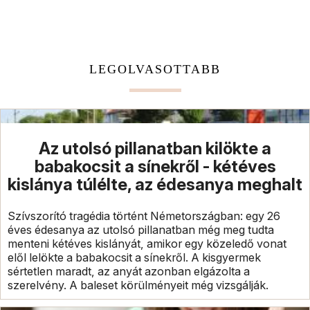
LEGOLVASOTTABB
Az utolsó pillanatban kilökte a
babakocsit a sínekről - kétéves
kislánya túlélte, az édesanya meghalt
Szívszorító tragédia történt Németországban: egy 26
éves édesanya az utolsó pillanatban még meg tudta
menteni kétéves kislányát, amikor egy közeledő vonat
elől lelökte a babakocsit a sínekről. A kisgyermek
sértetlen maradt, az anyát azonban elgázolta a
szerelvény. A baleset körülményeit még vizsgálják.