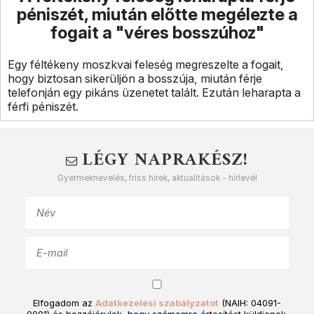
péniszét, miután előtte megélezte a
fogait a "véres bosszúhoz"
Egy féltékeny moszkvai feleség megreszelte a fogait,
hogy biztosan sikerüljön a bosszúja, miután férje
telefonján egy pikáns üzenetet talált. Ezután leharapta a
férfi péniszét.
LÉGY NAPRAKÉSZ!
Gyermeknevelés, friss hírek, aktualitások - hírlevél
Elfogadom az
Adatkezelési szabályzatot
(NAIH: 04091-