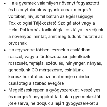
Ha a gyermek valamilyen növényt fogyasztott
és bizonytalanok vagyunk annak mérgező
voltában, hívjuk fel bátran az Egészségügyi
Toxikológiai Tájékoztató Szolgálatot vagy a
Heim Pál kórház toxikológiai osztályát, szedjünk
a növényből mintát, amit meg tudunk mutatni az
orvosnak
Ha egyszerre többen lesznek a családban
rosszul, vagy a fürdőszobában jelentkezik
rosszullét, fejfájás, szédülés, hányinger, hányás,
gondoljunk CO mérgezésre, csináljunk
kereszthuzatot és azonnal menjen minden
családtag a szabadlevegőre
Megelőzésképpen a gyógyszereket, veszélyes
és mérgező anyagokat tartsuk a gyermekektől
jól elzárva, ne dobjuk a lejárt gyógyszereket a