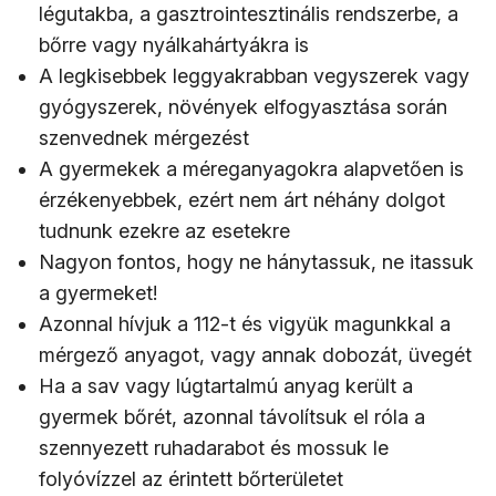
légutakba, a gasztrointesztinális rendszerbe, a
bőrre vagy nyálkahártyákra is
A legkisebbek leggyakrabban vegyszerek vagy
gyógyszerek, növények elfogyasztása során
szenvednek mérgezést
A gyermekek a méreganyagokra alapvetően is
érzékenyebbek, ezért nem árt néhány dolgot
tudnunk ezekre az esetekre
Nagyon fontos, hogy ne hánytassuk, ne itassuk
a gyermeket!
Azonnal hívjuk a 112-t és vigyük magunkkal a
mérgező anyagot, vagy annak dobozát, üvegét
Ha a sav vagy lúgtartalmú anyag került a
gyermek bőrét, azonnal távolítsuk el róla a
szennyezett ruhadarabot és mossuk le
folyóvízzel az érintett bőrterületet