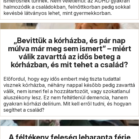
ismerősnek tűnnek. Nem véletlenül: az ADHD gyakran
halmozódik a családokban, felnőttkorban pedig sokkal
kevésbé látványos lehet, mint gyermekkorban.
„Bevittük a kórházba, és pár nap
múlva már meg sem ismert” – miért
válik zavarttá az idős beteg a
kórházban, és mit tehet a család?
Előfordul, hogy egy idős embert még tiszta tudattal
visznek kórházba, néhány nappal később pedig zavarttá
válik, nem ismeri fel a hozzátartozóit, vagy szokatlanul
aluszékony lesz. Ez nem feltétlenül demencia, hanem
gyakran kórházi delírium. Mit kell erről tudni, és hogyan
segíthet a család?
A féltékeny feleség leharapta férje