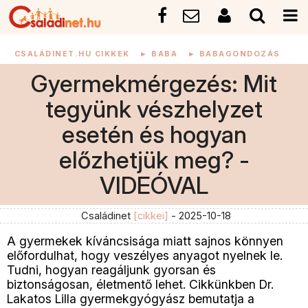
CSALÁDINET.HU CIKKEK
►
BABA
►
BABAGONDOZÁS
Gyermekmérgezés: Mit
tegyünk vészhelyzet
esetén és hogyan
előzhetjük meg? -
VIDEÓVAL
Családinet
[cikkei]
- 2025-10-18
A gyermekek kíváncsisága miatt sajnos könnyen
előfordulhat, hogy veszélyes anyagot nyelnek le.
Tudni, hogyan reagáljunk gyorsan és
biztonságosan, életmentő lehet. Cikkünkben Dr.
Lakatos Lilla gyermekgyógyász bemutatja a