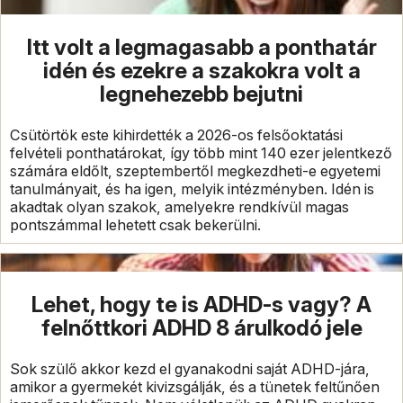
Itt volt a legmagasabb a ponthatár
idén és ezekre a szakokra volt a
legnehezebb bejutni
Csütörtök este kihirdették a 2026-os felsőoktatási
felvételi ponthatárokat, így több mint 140 ezer jelentkező
számára eldőlt, szeptembertől megkezdheti-e egyetemi
tanulmányait, és ha igen, melyik intézményben. Idén is
akadtak olyan szakok, amelyekre rendkívül magas
pontszámmal lehetett csak bekerülni.
Lehet, hogy te is ADHD-s vagy? A
felnőttkori ADHD 8 árulkodó jele
Sok szülő akkor kezd el gyanakodni saját ADHD-jára,
amikor a gyermekét kivizsgálják, és a tünetek feltűnően