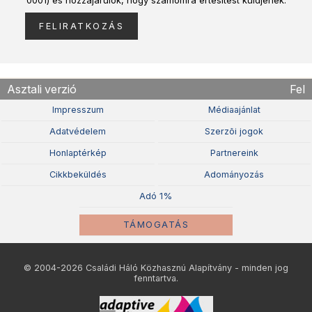
0001) és hozzájárulok, hogy számomra értesítést küldjenek.
Asztali verzió
Fel
Impresszum
Médiaajánlat
Adatvédelem
Szerzõi jogok
Honlaptérkép
Partnereink
Cikkbeküldés
Adományozás
Adó 1%
TÁMOGATÁS
© 2004-2026 Családi Háló Közhasznú Alapítvány - minden jog
fenntartva.