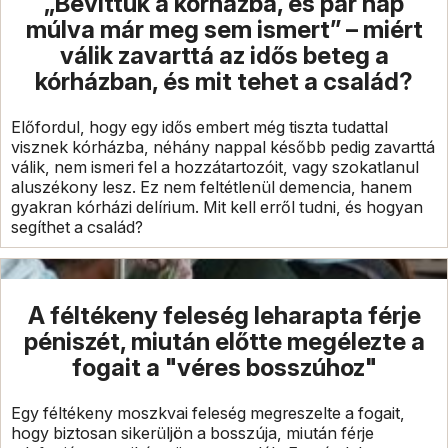
„Bevittük a kórházba, és pár nap
múlva már meg sem ismert” – miért
válik zavarttá az idős beteg a
kórházban, és mit tehet a család?
Előfordul, hogy egy idős embert még tiszta tudattal
visznek kórházba, néhány nappal később pedig zavarttá
válik, nem ismeri fel a hozzátartozóit, vagy szokatlanul
aluszékony lesz. Ez nem feltétlenül demencia, hanem
gyakran kórházi delírium. Mit kell erről tudni, és hogyan
segíthet a család?
A féltékeny feleség leharapta férje
péniszét, miután előtte megélezte a
fogait a "véres bosszúhoz"
Egy féltékeny moszkvai feleség megreszelte a fogait,
hogy biztosan sikerüljön a bosszúja, miután férje