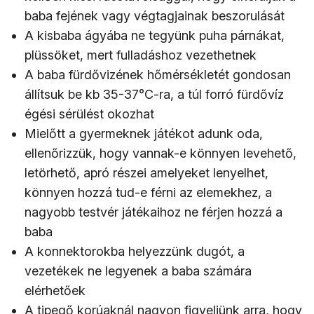
baba fejének vagy végtagjainak beszorulását
A kisbaba ágyába ne tegyünk puha párnákat,
plüssöket, mert fulladáshoz vezethetnek
A baba fürdővizének hőmérsékletét gondosan
állítsuk be kb 35-37°C-ra, a túl forró fürdővíz
égési sérülést okozhat
Mielőtt a gyermeknek játékot adunk oda,
ellenőrizzük, hogy vannak-e könnyen levehető,
letörhető, apró részei amelyeket lenyelhet,
könnyen hozzá tud-e férni az elemekhez, a
nagyobb testvér játékaihoz ne férjen hozzá a
baba
A konnektorokba helyezzünk dugót, a
vezetékek ne legyenek a baba számára
elérhetőek
A tipegő korúaknál nagyon figyeljünk arra, hogy