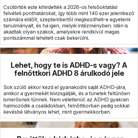
Csütörtök este kihirdették a 2026-os felsőoktatási
felvételi ponthatárokat, így több mint 140 ezer jelentkező
számára eldőlt, szeptembertől megkezdheti-e egyetemi
tanulmányait, és ha igen, melyik intézményben. Idén is
akadtak olyan szakok, amelyekre rendkívül magas
pontszámmal lehetett csak bekerülni.
Lehet, hogy te is ADHD-s vagy? A
felnőttkori ADHD 8 árulkodó jele
Sok szülő akkor kezd el gyanakodni saját ADHD-jára,
amikor a gyermekét kivizsgálják, és a tünetek feltűnően
ismerősnek tűnnek. Nem véletlenül: az ADHD gyakran
halmozódik a családokban, felnőttkorban pedig sokkal
kevésbé látványos lehet, mint gyermekkorban.