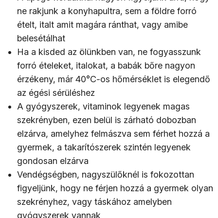
ne rakjunk a konyhapultra, sem a földre forró
ételt, italt amit magára ránthat, vagy amibe
belesétálhat
Ha a kisded az ölünkben van, ne fogyasszunk
forró ételeket, italokat, a babák bőre nagyon
érzékeny, már 40°C-os hőmérséklet is elegendő
az égési sérüléshez
A gyógyszerek, vitaminok legyenek magas
szekrényben, ezen belül is zárható dobozban
elzárva, amelyhez felmászva sem férhet hozzá a
gyermek, a takarítószerek szintén legyenek
gondosan elzárva
Vendégségben, nagyszülőknél is fokozottan
figyeljünk, hogy ne férjen hozzá a gyermek olyan
szekrényhez, vagy táskához amelyben
gyógyszerek vannak