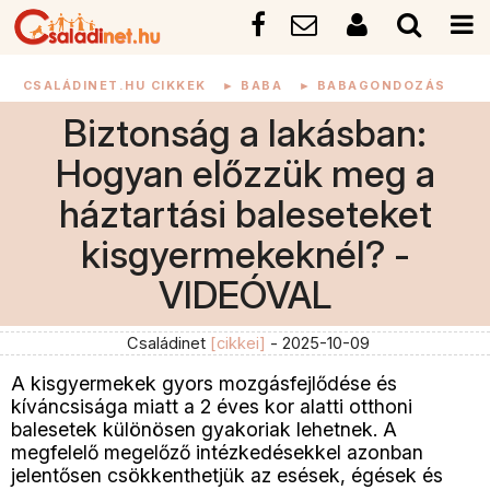
CSALÁDINET.HU CIKKEK
►
BABA
►
BABAGONDOZÁS
Biztonság a lakásban:
Hogyan előzzük meg a
háztartási baleseteket
kisgyermekeknél? -
VIDEÓVAL
Családinet
[cikkei]
- 2025-10-09
A kisgyermekek gyors mozgásfejlődése és
kíváncsisága miatt a 2 éves kor alatti otthoni
balesetek különösen gyakoriak lehetnek. A
megfelelő megelőző intézkedésekkel azonban
jelentősen csökkenthetjük az esések, égések és