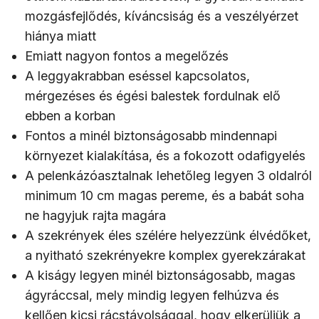
mozgásfejlődés, kíváncsiság és a veszélyérzet
hiánya miatt
Emiatt nagyon fontos a megelőzés
A leggyakrabban eséssel kapcsolatos,
mérgezéses és égési balestek fordulnak elő
ebben a korban
Fontos a minél biztonságosabb mindennapi
környezet kialakítása, és a fokozott odafigyelés
A pelenkázóasztalnak lehetőleg legyen 3 oldalról
minimum 10 cm magas pereme, és a babát soha
ne hagyjuk rajta magára
A szekrények éles szélére helyezzünk élvédőket,
a nyitható szekrényekre komplex gyerekzárakat
A kiságy legyen minél biztonságosabb, magas
ágyráccsal, mely mindig legyen felhúzva és
kellően kicsi rácstávolsággal, hogy elkerüljük a