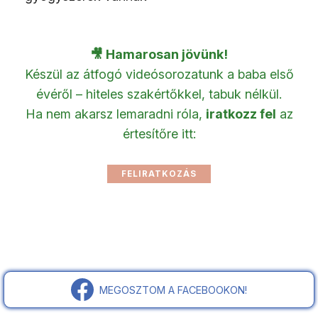
🎥 Hamarosan jövünk!
Készül az átfogó videósorozatunk a baba első
évéről – hiteles szakértőkkel, tabuk nélkül.
Ha nem akarsz lemaradni róla,
iratkozz fel
az
értesítőre itt:
MEGOSZTOM A FACEBOOKON!