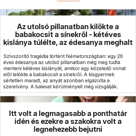
Az utolsó pillanatban kilökte a
babakocsit a sínekről - kétéves
kislánya túlélte, az édesanya meghalt
Szívszorító tragédia történt Németországban: egy 26
éves édesanya az utolsó pillanatban még meg tudta
menteni kétéves kislányát, amikor egy közeledő vonat
elől lelökte a babakocsit a sínekről. A kisgyermek
sértetlen maradt, az anyát azonban elgázolta a
szerelvény. A baleset körülményeit még vizsgálják.
Itt volt a legmagasabb a ponthatár
idén és ezekre a szakokra volt a
legnehezebb bejutni