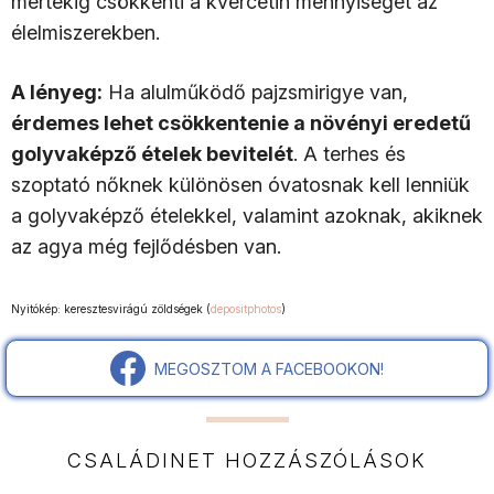
mértékig csökkenti a kvercetin mennyiségét az
élelmiszerekben.
A lényeg:
Ha alulműködő pajzsmirigye van,
érdemes lehet csökkentenie a növényi eredetű
golyvaképző ételek bevitelét
. A terhes és
szoptató nőknek különösen óvatosnak kell lenniük
a golyvaképző ételekkel, valamint azoknak, akiknek
az agya még fejlődésben van.
Nyitókép: keresztesvirágú zöldségek (
depositphotos
)
MEGOSZTOM A FACEBOOKON!
CSALÁDINET HOZZÁSZÓLÁSOK