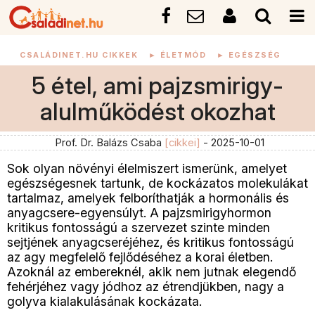
CSALÁDINET.HU CIKKEK
►
ÉLETMÓD
►
EGÉSZSÉG
5 étel, ami pajzsmirigy-
alulműködést okozhat
Prof. Dr. Balázs Csaba
[cikkei]
- 2025-10-01
Sok olyan növényi élelmiszert ismerünk, amelyet
egészségesnek tartunk, de kockázatos molekulákat
tartalmaz, amelyek felboríthatják a hormonális és
anyagcsere-egyensúlyt. A pajzsmirigyhormon
kritikus fontosságú a szervezet szinte minden
sejtjének anyagcseréjéhez, és kritikus fontosságú
az agy megfelelő fejlődéséhez a korai életben.
Azoknál az embereknél, akik nem jutnak elegendő
fehérjéhez vagy jódhoz az étrendjükben, nagy a
golyva kialakulásának kockázata.