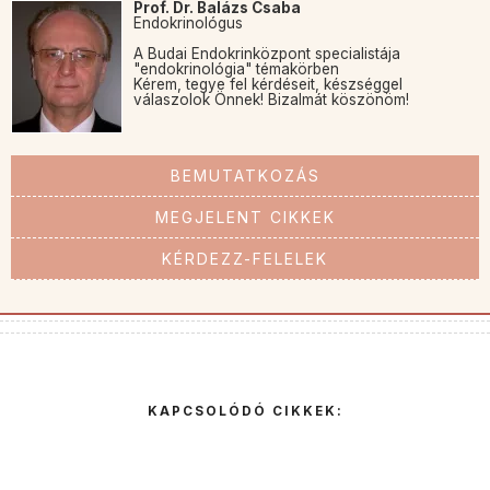
Prof. Dr. Balázs Csaba
Endokrinológus
A Budai Endokrinközpont specialistája
"endokrinológia" témakörben
Kérem, tegye fel kérdéseit, készséggel
válaszolok Önnek! Bizalmát köszönöm!
BEMUTATKOZÁS
MEGJELENT CIKKEK
KÉRDEZZ-FELELEK
KAPCSOLÓDÓ CIKKEK: