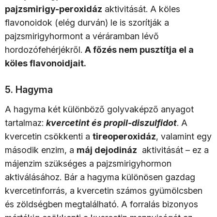
pajzsmirigy-peroxidáz
aktivitását. A köles
flavonoidok (elég durván) le is szorítják a
pajzsmirigyhormont a véráramban lévő
hordozófehérjékről.
A főzés nem pusztítja el a
köles flavonoidjait.
5. Hagyma
A hagyma két különböző golyvaképző anyagot
tartalmaz:
kvercetint és propil-diszulfidot
. A
kvercetin csökkenti a
tireoperoxidáz
, valamint egy
második enzim, a
máj dejodináz
aktivitását – ez a
májenzim szükséges a pajzsmirigyhormon
aktiválásához. Bár a hagyma különösen gazdag
kvercetinforrás, a kvercetin számos gyümölcsben
és zöldségben megtalálható. A forralás bizonyos