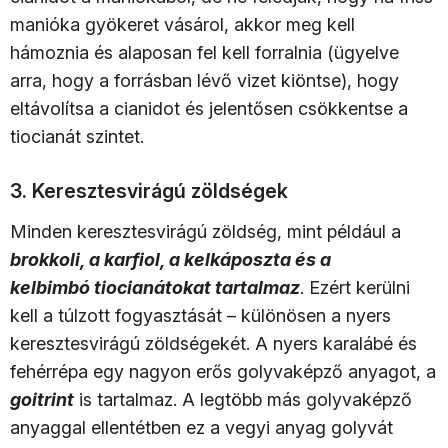
manióka gyökeret vásárol, akkor meg kell
hámoznia és alaposan fel kell forralnia (ügyelve
arra, hogy a forrásban lévő vizet kiöntse), hogy
eltávolítsa a cianidot és jelentősen csökkentse a
tiocianát szintet.
3. Keresztesvirágú zöldségek
Minden keresztesvirágú zöldség, mint például a
brokkoli, a karfiol, a kelkáposzta és a
kelbimbó tiocianátokat tartalmaz
. Ezért kerülni
kell a túlzott fogyasztását – különösen a nyers
keresztesvirágú zöldségekét. A nyers karalábé és
fehérrépa egy nagyon erős golyvaképző anyagot, a
goitrint
is tartalmaz. A legtöbb más golyvaképző
anyaggal ellentétben ez a vegyi anyag golyvát