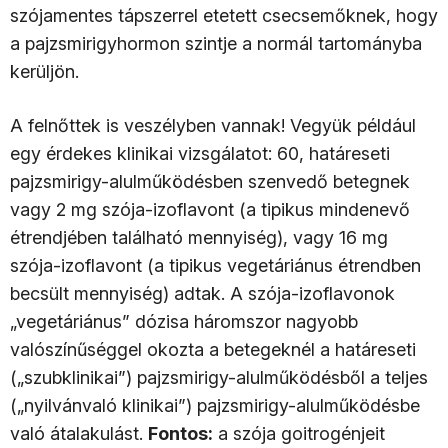
szójamentes tápszerrel etetett csecsemőknek, hogy
a pajzsmirigyhormon szintje a normál tartományba
kerüljön.
A felnőttek is veszélyben vannak! Vegyük például
egy érdekes klinikai vizsgálatot: 60, határeseti
pajzsmirigy-alulműködésben szenvedő betegnek
vagy 2 mg szója-izoflavont (a tipikus mindenevő
étrendjében található mennyiség), vagy 16 mg
szója-izoflavont (a tipikus vegetáriánus étrendben
becsült mennyiség) adtak. A szója-izoflavonok
„vegetáriánus” dózisa háromszor nagyobb
valószínűséggel okozta a betegeknél a határeseti
(„szubklinikai”) pajzsmirigy-alulműködésből a teljes
(„nyilvánvaló klinikai”) pajzsmirigy-alulműködésbe
való átalakulást.
Fontos:
a szója goitrogénjeit