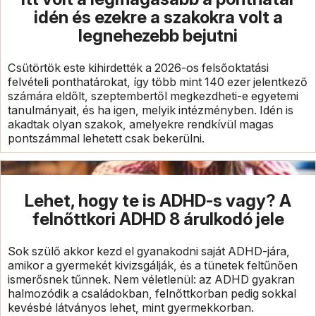
idén és ezekre a szakokra volt a
legnehezebb bejutni
Csütörtök este kihirdették a 2026-os felsőoktatási
felvételi ponthatárokat, így több mint 140 ezer jelentkező
számára eldőlt, szeptembertől megkezdheti-e egyetemi
tanulmányait, és ha igen, melyik intézményben. Idén is
akadtak olyan szakok, amelyekre rendkívül magas
pontszámmal lehetett csak bekerülni.
Lehet, hogy te is ADHD-s vagy? A
felnőttkori ADHD 8 árulkodó jele
Sok szülő akkor kezd el gyanakodni saját ADHD-jára,
amikor a gyermekét kivizsgálják, és a tünetek feltűnően
ismerősnek tűnnek. Nem véletlenül: az ADHD gyakran
halmozódik a családokban, felnőttkorban pedig sokkal
kevésbé látványos lehet, mint gyermekkorban.