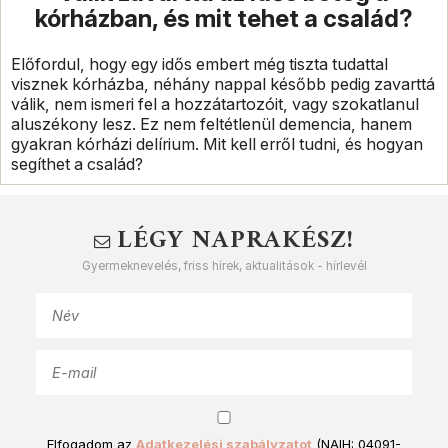
kórházban, és mit tehet a család?
Előfordul, hogy egy idős embert még tiszta tudattal
visznek kórházba, néhány nappal később pedig zavarttá
válik, nem ismeri fel a hozzátartozóit, vagy szokatlanul
aluszékony lesz. Ez nem feltétlenül demencia, hanem
gyakran kórházi delírium. Mit kell erről tudni, és hogyan
segíthet a család?
LÉGY NAPRAKÉSZ!
Gyermeknevelés, friss hírek, aktualitások - hírlevél
Elfogadom az
Adatkezelési szabályzatot
(NAIH: 04091-