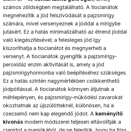
számos zöldségben megtalálható. A tiocianátok
megnehezítik a jód felszívódását a pajzsmirigy
számára, mivel versenyeznek a jóddal a mirigybe
jutásért. Ez a hatás minimalizálható az étrend jóddal
való kiegészítésével; a felesleges jód így
kiszoríthatja a tiocianátot és megnyerheti a
versenyt. A tiocianátok gyengítik a pajzsmirigy-
peroxidáz enzim aktivitását is, amely a jód
pajzsmirigyhormonba való beépítéséhez szükséges.
Ez a hatás szintén nagymértékben csökkenthető
jódpótlással. A tiocianátok könnyen átjutnak a
méhlepényen, és pajzsmirigy-működési zavarokat
okozhatnak az újszülötteknél, különösen, ha a
csecsemő nem kap elegendő jódot. A
keményítő
kivonás
modern módszerei teljesen eltávolítják a
cianidot a maniókából, de ne feledjük, hogy ha friss