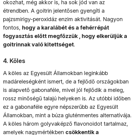
okozhat, még akkor is, ha sok jód van az
étrendben. A goitrin jelentősen gyengíti a
pajzsmirigy-peroxidáz enzim aktivitását. Nagyon
fontos,
hogy a karalábét és a fehérrépát
fogyasztás előtt megfőzzük , hogy elkerüljük a
goitrinnak való kitettséget
.
4. Köles
A köles az Egyesült Államokban leginkább
madáreleségként ismert, de a fejlődő országokban
is alapvető gabonaféle, mivel jól fejlődik a meleg,
rossz minőségű talajú helyeken is. Az utóbbi időben
ez a gabonaféle egyre népszerűbb az Egyesült
Államokban, mint a búza gluténmentes alternatívája.
A köles három golyvaképző flavonoidot tartalmaz,
amelyek nagymértékben
csökkentik a