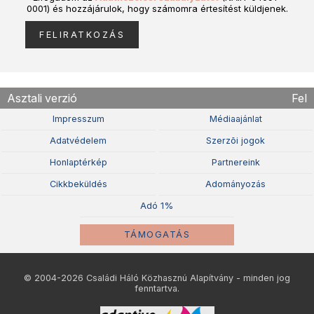
0001) és hozzájárulok, hogy számomra értesítést küldjenek.
Asztali verzió
Fel
Impresszum
Médiaajánlat
Adatvédelem
Szerzõi jogok
Honlaptérkép
Partnereink
Cikkbeküldés
Adományozás
Adó 1%
TÁMOGATÁS
© 2004-2026 Családi Háló Közhasznú Alapítvány - minden jog
fenntartva.