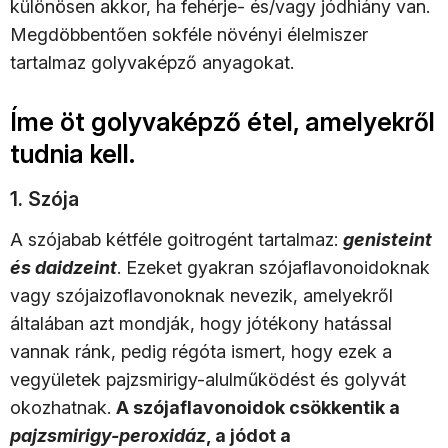
különösen akkor, ha fehérje- és/vagy jódhiány van.
Megdöbbentően sokféle növényi élelmiszer
tartalmaz golyvaképző anyagokat.
Íme öt golyvaképző étel, amelyekről
tudnia kell.
1. Szója
A szójabab kétféle goitrogént tartalmaz:
genisteint
és daidzeint
. Ezeket gyakran szójaflavonoidoknak
vagy szójaizoflavonoknak nevezik, amelyekről
általában azt mondják, hogy jótékony hatással
vannak ránk, pedig régóta ismert, hogy ezek a
vegyületek pajzsmirigy-alulműködést és golyvát
okozhatnak.
A szójaflavonoidok csökkentik a
pajzsmirigy-peroxidáz
, a jódot a