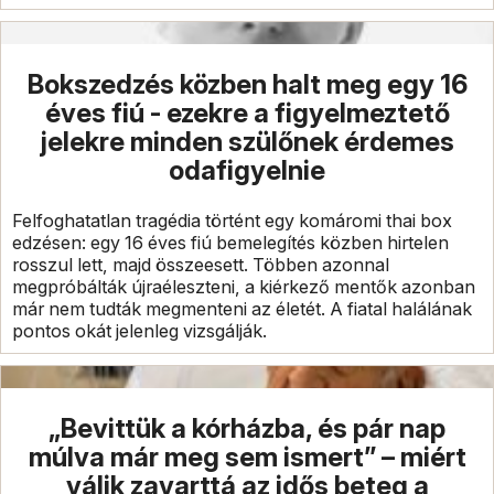
Bokszedzés közben halt meg egy 16
éves fiú - ezekre a figyelmeztető
jelekre minden szülőnek érdemes
odafigyelnie
Felfoghatatlan tragédia történt egy komáromi thai box
edzésen: egy 16 éves fiú bemelegítés közben hirtelen
rosszul lett, majd összeesett. Többen azonnal
megpróbálták újraéleszteni, a kiérkező mentők azonban
már nem tudták megmenteni az életét. A fiatal halálának
pontos okát jelenleg vizsgálják.
„Bevittük a kórházba, és pár nap
múlva már meg sem ismert” – miért
válik zavarttá az idős beteg a