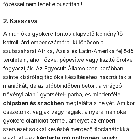
főzéssel nem lehet elpusztítani!
2. Kasszava
A manióka gyökere fontos alapvető keményítő
kétmilliárd ember számára, különösen a
szubszaharai Afrika, Ázsia és Latin-Amerika fejlődő
területein, ahol főzve, pépesítve vagy lisztté őrölve
fogyasztják. Az Egyesült Államokban korábban
szinte kizárólag tápióka készítéséhez használták a
maniókát, de az utóbbi időben betört a virágzó
növényi alapú gyorsétel-iparba, és mindenféle
chipsben és snackben
megtalálta a helyét. Amikor
összetörik, vágják vagy rágják, a nyers manióka
gyökere
cianidot
termel, amelyet az emberi
szervezet sokkal kevésbé mérgező tiocianátokká
alakít át – ez
kéntartalmú goitrogén
, amely