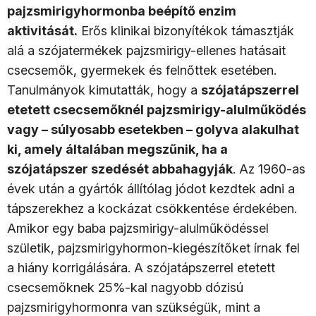
pajzsmirigyhormonba beépítő enzim
aktivitását.
Erős klinikai bizonyítékok támasztják
alá a szójatermékek pajzsmirigy-ellenes hatásait
csecsemők, gyermekek és felnőttek esetében.
Tanulmányok kimutatták, hogy a
szójatápszerrel
etetett csecsemőknél pajzsmirigy-alulműködés
vagy – súlyosabb esetekben – golyva alakulhat
ki, amely általában megszűnik, ha a
szójatápszer szedését abbahagyják
. Az 1960-as
évek után a gyártók állítólag jódot kezdtek adni a
tápszerekhez a kockázat csökkentése érdekében.
Amikor egy baba pajzsmirigy-alulműködéssel
születik, pajzsmirigyhormon-kiegészítőket írnak fel
a hiány korrigálására. A szójatápszerrel etetett
csecsemőknek 25%-kal nagyobb dózisú
pajzsmirigyhormonra van szükségük, mint a