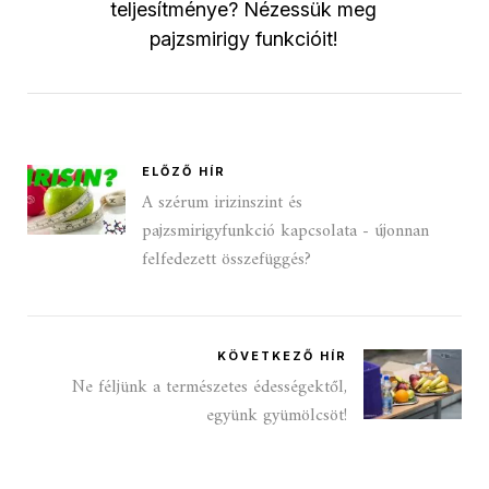
teljesítménye? Nézessük meg
pajzsmirigy funkcióit!
ELŐZŐ HÍR
A szérum irizinszint és
pajzsmirigyfunkció kapcsolata - újonnan
felfedezett összefüggés?
KÖVETKEZŐ HÍR
Ne féljünk a természetes édességektől,
együnk gyümölcsöt!