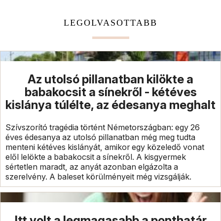
LEGOLVASOTTABB
Az utolsó pillanatban kilökte a
babakocsit a sínekről - kétéves
kislánya túlélte, az édesanya meghalt
Szívszorító tragédia történt Németországban: egy 26
éves édesanya az utolsó pillanatban még meg tudta
menteni kétéves kislányát, amikor egy közeledő vonat
elől lelökte a babakocsit a sínekről. A kisgyermek
sértetlen maradt, az anyát azonban elgázolta a
szerelvény. A baleset körülményeit még vizsgálják.
Itt volt a legmagasabb a ponthatár