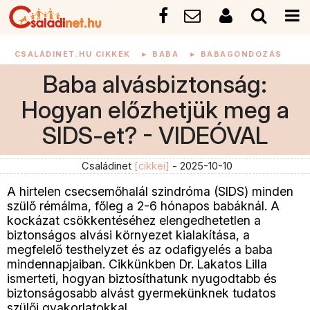
CSALÁDINET.HU CIKKEK
►
BABA
►
BABAGONDOZÁS
Baba alvásbiztonság:
Hogyan előzhetjük meg a
SIDS-et? - VIDEÓVAL
Családinet
[cikkei]
- 2025-10-10
A hirtelen csecsemőhalál szindróma (SIDS) minden
szülő rémálma, főleg a 2-6 hónapos babáknál. A
kockázat csökkentéséhez elengedhetetlen a
biztonságos alvási környezet kialakítása, a
megfelelő testhelyzet és az odafigyelés a baba
mindennapjaiban. Cikkünkben Dr. Lakatos Lilla
ismerteti, hogyan biztosíthatunk nyugodtabb és
biztonságosabb alvást gyermekünknek tudatos
szülői gyakorlatokkal.