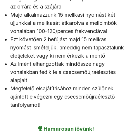
az orrára és a szájára
Majd alkalmazzunk 15 mellkasi nyomást két
ujjunkkal a mellkasát átkarolva a mellbimbók
vonalában 100-120/perces frekvenciával
Ezt követően 2 befújást majd 15 mellkasi
nyomást ismételjük, ameddig nem tapasztalunk
életjeleket vagy ki nem érkezik a mentő
Az imént elhangzottak mindössze nagy
vonalakban fedik le a csecsemőújraélesztés
alapjait
Megfelelő elsajátításához minden szülőnek
ajánlott elvégezni egy csecsemőújraélesztő
tanfolyamot!
🎥 Hamarosan jövünk!