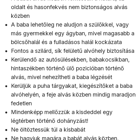
oldalt és hasonfekvés nem biztonságos alvás
közben
A baba lehetőleg ne aludjon a szülőkkel, vagy
más gyermekkel egy ágyban, mivel magasabb a
bölcsőhalál és a fulladásos halál kockázata
Fontos a szilárd, sík felületű alvóhely biztosítása
Kerülendő az autósülésekben, babakocsikban,
hintaszékben történő ülő pozicióban történő
alvás, mivel nehezítheti a baba légzését
Kerüljük a puha tárgyakat, kiegészítőket a baba
alvóhelyén, a feje alvás közben mindig maradjon
fedetlen
Mindenképp mellőzzük a kisdeddel egy
légtérben történő dohányzást!
Ne öltöztessük túl a kisbabát
Ne hagyjuk magára a babát alvás közben,