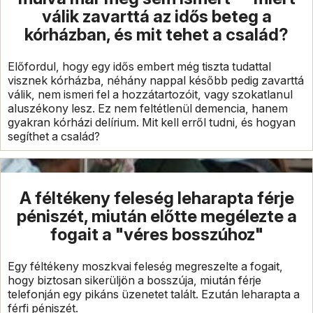
válik zavarttá az idős beteg a
kórházban, és mit tehet a család?
Előfordul, hogy egy idős embert még tiszta tudattal
visznek kórházba, néhány nappal később pedig zavarttá
válik, nem ismeri fel a hozzátartozóit, vagy szokatlanul
aluszékony lesz. Ez nem feltétlenül demencia, hanem
gyakran kórházi delírium. Mit kell erről tudni, és hogyan
segíthet a család?
A féltékeny feleség leharapta férje
péniszét, miután előtte megélezte a
fogait a "véres bosszúhoz"
Egy féltékeny moszkvai feleség megreszelte a fogait,
hogy biztosan sikerüljön a bosszúja, miután férje
telefonján egy pikáns üzenetet talált. Ezután leharapta a
férfi péniszét.