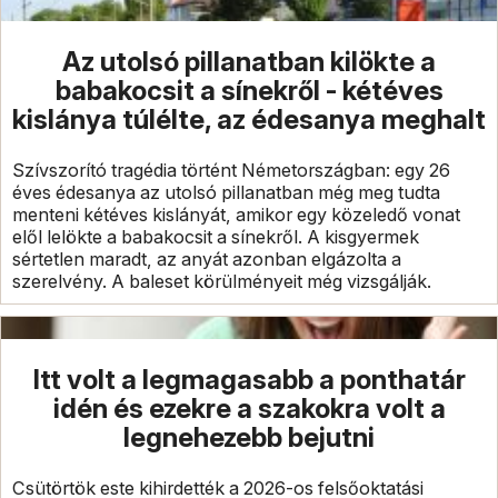
Az utolsó pillanatban kilökte a
babakocsit a sínekről - kétéves
kislánya túlélte, az édesanya meghalt
Szívszorító tragédia történt Németországban: egy 26
éves édesanya az utolsó pillanatban még meg tudta
menteni kétéves kislányát, amikor egy közeledő vonat
elől lelökte a babakocsit a sínekről. A kisgyermek
sértetlen maradt, az anyát azonban elgázolta a
szerelvény. A baleset körülményeit még vizsgálják.
Itt volt a legmagasabb a ponthatár
idén és ezekre a szakokra volt a
legnehezebb bejutni
Csütörtök este kihirdették a 2026-os felsőoktatási