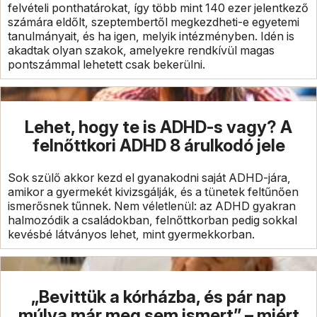
felvételi ponthatárokat, így több mint 140 ezer jelentkező
számára eldőlt, szeptembertől megkezdheti-e egyetemi
tanulmányait, és ha igen, melyik intézményben. Idén is
akadtak olyan szakok, amelyekre rendkívül magas
pontszámmal lehetett csak bekerülni.
Lehet, hogy te is ADHD-s vagy? A
felnőttkori ADHD 8 árulkodó jele
Sok szülő akkor kezd el gyanakodni saját ADHD-jára,
amikor a gyermekét kivizsgálják, és a tünetek feltűnően
ismerősnek tűnnek. Nem véletlenül: az ADHD gyakran
halmozódik a családokban, felnőttkorban pedig sokkal
kevésbé látványos lehet, mint gyermekkorban.
„Bevittük a kórházba, és pár nap
múlva már meg sem ismert” – miért