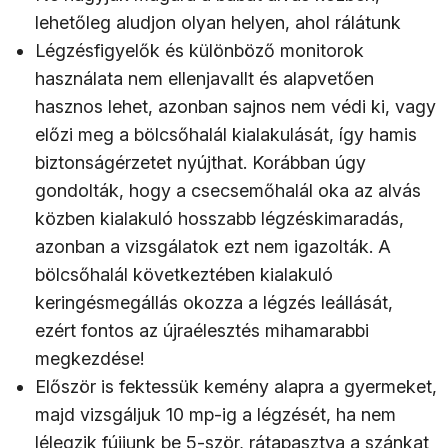
lehetőleg aludjon olyan helyen, ahol rálátunk
Légzésfigyelők és különböző monitorok
használata nem ellenjavallt és alapvetően
hasznos lehet, azonban sajnos nem védi ki, vagy
előzi meg a bölcsőhalál kialakulását, így hamis
biztonságérzetet nyújthat. Korábban úgy
gondolták, hogy a csecsemőhalál oka az alvás
közben kialakuló hosszabb légzéskimaradás,
azonban a vizsgálatok ezt nem igazolták. A
bölcsőhalál következtében kialakuló
keringésmegállás okozza a légzés leállását,
ezért fontos az újraélesztés mihamarabbi
megkezdése!
Először is fektessük kemény alapra a gyermeket,
majd vizsgáljuk 10 mp-ig a légzését, ha nem
lélegzik fújjunk be 5-ször, rátapasztva a szánkat