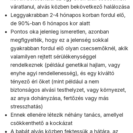
váratlanul, alvás közben bekövetkező halálozása
Leggyakrabban 2-4 hónapos korban fordul elő,
de 90%-ban 6 hónapos kor alatt
Pontos oka jelenleg ismeretlen, azonban
megfigyelték, hogy ez a jelenség sokkal
gyakrabban fordul elő olyan csecsemőknél, akik
valamilyen rejtett sérülékenységgel
rendelkeznek (például genetikai hajlam, vagy
enyhe agyi rendellenesség), és egy kiváltó
tényező éri őket (mint például a nem
biztonságos alvási testhelyzet, vagy környezet,
az anya dohányzása, fertőzés vagy más
stresszhatás)
Ennek ellenére létezik néhány tanács, amellyel
csökkenthető a kockázat
A babát alvás közben fektessük a hátára, az