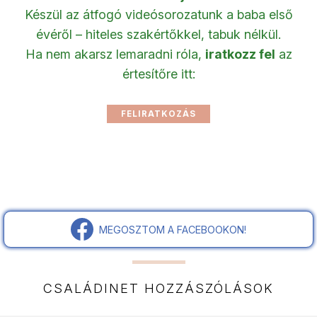
Készül az átfogó videósorozatunk a baba első
évéről – hiteles szakértőkkel, tabuk nélkül.
Ha nem akarsz lemaradni róla,
iratkozz fel
az
értesítőre itt:
MEGOSZTOM A FACEBOOKON!
CSALÁDINET HOZZÁSZÓLÁSOK