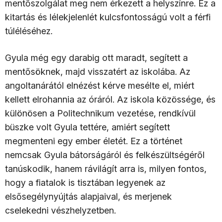
mentőszolgálat meg nem érkezett a helyszínre. Ez a
kitartás és lélekjelenlét kulcsfontosságú volt a férfi
túléléséhez.
Gyula még egy darabig ott maradt, segített a
mentősöknek, majd visszatért az iskolába. Az
angoltanárától elnézést kérve mesélte el, miért
kellett elrohannia az óráról. Az iskola közössége, és
különösen a Politechnikum vezetése, rendkívül
büszke volt Gyula tettére, amiért segített
megmenteni egy ember életét. Ez a történet
nemcsak Gyula bátorságáról és felkészültségéről
tanúskodik, hanem rávilágít arra is, milyen fontos,
hogy a fiatalok is tisztában legyenek az
elsősegélynyújtás alapjaival, és merjenek
cselekedni vészhelyzetben.