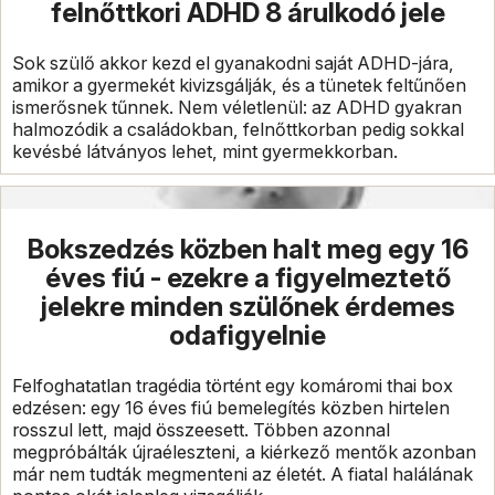
felnőttkori ADHD 8 árulkodó jele
Sok szülő akkor kezd el gyanakodni saját ADHD-jára,
amikor a gyermekét kivizsgálják, és a tünetek feltűnően
ismerősnek tűnnek. Nem véletlenül: az ADHD gyakran
halmozódik a családokban, felnőttkorban pedig sokkal
kevésbé látványos lehet, mint gyermekkorban.
Bokszedzés közben halt meg egy 16
éves fiú - ezekre a figyelmeztető
jelekre minden szülőnek érdemes
odafigyelnie
Felfoghatatlan tragédia történt egy komáromi thai box
edzésen: egy 16 éves fiú bemelegítés közben hirtelen
rosszul lett, majd összeesett. Többen azonnal
megpróbálták újraéleszteni, a kiérkező mentők azonban
már nem tudták megmenteni az életét. A fiatal halálának