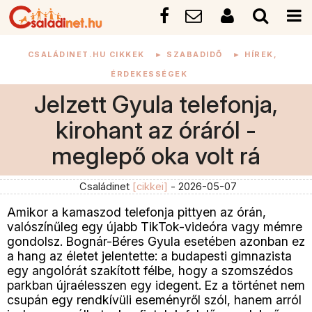
CSALÁDINET.HU CIKKEK
►
SZABADIDŐ
►
HÍREK,
ÉRDEKESSÉGEK
Jelzett Gyula telefonja,
kirohant az óráról -
meglepő oka volt rá
Családinet
[cikkei]
- 2026-05-07
Amikor a kamaszod telefonja pittyen az órán,
valószínűleg egy újabb TikTok-videóra vagy mémre
gondolsz. Bognár-Béres Gyula esetében azonban ez
a hang az életet jelentette: a budapesti gimnazista
egy angolórát szakított félbe, hogy a szomszédos
parkban újraélesszen egy idegent. Ez a történet nem
csupán egy rendkívüli eseményről szól, hanem arról