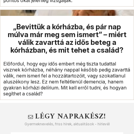
pontos okát jelenleg vizsgálják.
„Bevittük a kórházba, és pár nap
múlva már meg sem ismert” – miért
válik zavarttá az idős beteg a
kórházban, és mit tehet a család?
Előfordul, hogy egy idős embert még tiszta tudattal
visznek kórházba, néhány nappal később pedig zavarttá
válik, nem ismeri fel a hozzátartozóit, vagy szokatlanul
aluszékony lesz. Ez nem feltétlenül demencia, hanem
gyakran kórházi delírium. Mit kell erről tudni, és hogyan
segíthet a család?
LÉGY NAPRAKÉSZ!
Gyermeknevelés, friss hírek, aktualitások - hírlevél