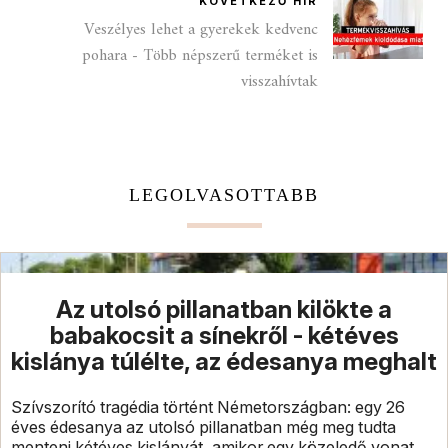
KÖVETKEZŐ HÍR
Veszélyes lehet a gyerekek kedvenc
pohara - Több népszerű terméket is
visszahívtak
LEGOLVASOTTABB
Az utolsó pillanatban kilökte a
babakocsit a sínekről - kétéves
kislánya túlélte, az édesanya meghalt
Szívszorító tragédia történt Németországban: egy 26
éves édesanya az utolsó pillanatban még meg tudta
menteni kétéves kislányát, amikor egy közeledő vonat