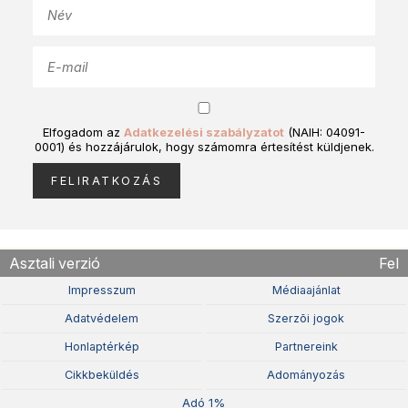
Elfogadom az
Adatkezelési szabályzatot
(NAIH: 04091-
0001) és hozzájárulok, hogy számomra értesítést küldjenek.
Asztali verzió
Fel
Impresszum
Médiaajánlat
Adatvédelem
Szerzõi jogok
Honlaptérkép
Partnereink
Cikkbeküldés
Adományozás
Adó 1%