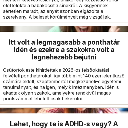
elől lelökte a babakocsit a sínekről. A kisgyermek
sértetlen maradt, az anyát azonban elgázolta a
szerelvény. A baleset körülményeit még vizsgálják.
Itt volt a legmagasabb a ponthatár
idén és ezekre a szakokra volt a
legnehezebb bejutni
Csütörtök este kihirdették a 2026-os felsőoktatási
felvételi ponthatárokat, így több mint 140 ezer jelentkező
számára eldőlt, szeptembertől megkezdheti-e egyetemi
tanulmányait, és ha igen, melyik intézményben. Idén is
akadtak olyan szakok, amelyekre rendkívül magas
pontszámmal lehetett csak bekerülni.
Lehet, hogy te is ADHD-s vagy? A