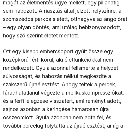
magát az életmentés ügye mellett, egy pillanatig
sem habozott. A riasztás által jelzett helyszínre, a
szomszédos parkba sietett, otthagyva az angolórát
– egy olyan döntés, ami utólag bebizonyosodott,
hogy szó szerint életet mentett.
Ott egy kisebb embercsoport gyűlt össze egy
középkorú férfi körül, aki életfunkciókkal nem
rendelkezett. Gyula azonnal felismerte a helyzet
súlyosságát, és habozás nélkül megkezdte a
szakszerű újraélesztést. Ahogy teltek a percek,
fáradhatatlanul végezte a mellkaskompressziókat,
és a férfi lélegzése visszatért, ami reményt adott,
sajnos azonban a keringése hamarosan újra
összeomlott. Gyula azonban nem adta fel, és
további percekig folytatta az újraélesztést, amíg a