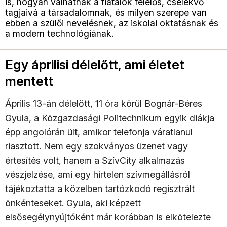
is, hogyan válhatnak a fiatalok felelős, cselekvő
tagjaivá a társadalomnak, és milyen szerepe van
ebben a szülői nevelésnek, az iskolai oktatásnak és
a modern technológiának.
Egy áprilisi délelőtt, ami életet
mentett
Április 13-án délelőtt, 11 óra körül Bognár-Béres
Gyula, a Közgazdasági Politechnikum egyik diákja
épp angolórán ült, amikor telefonja váratlanul
riasztott. Nem egy szokványos üzenet vagy
értesítés volt, hanem a SzívCity alkalmazás
vészjelzése, ami egy hirtelen szívmegállásról
tájékoztatta a közelben tartózkodó regisztrált
önkénteseket. Gyula, aki képzett
elsősegélynyújtóként már korábban is elkötelezte