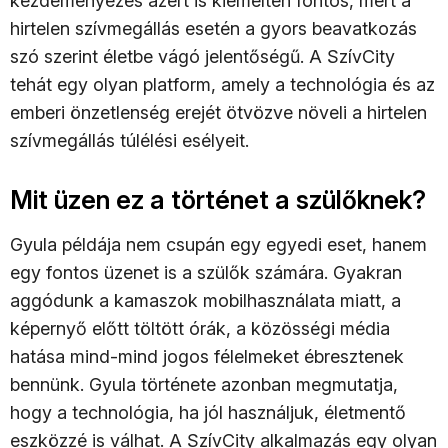
kezdeményezés azért is kiemelten fontos, mert a
hirtelen szívmegállás esetén a gyors beavatkozás
szó szerint életbe vágó jelentőségű. A SzívCity
tehát egy olyan platform, amely a technológia és az
emberi önzetlenség erejét ötvözve növeli a hirtelen
szívmegállás túlélési esélyeit.
Mit üzen ez a történet a szülőknek?
Gyula példája nem csupán egy egyedi eset, hanem
egy fontos üzenet is a szülők számára. Gyakran
aggódunk a kamaszok mobilhasználata miatt, a
képernyő előtt töltött órák, a közösségi média
hatása mind-mind jogos félelmeket ébresztenek
bennünk. Gyula története azonban megmutatja,
hogy a technológia, ha jól használjuk, életmentő
eszközzé is válhat. A SzívCity alkalmazás egy olyan