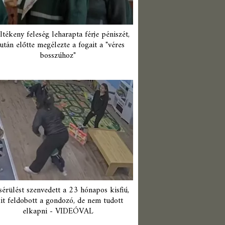
ltékeny feleség leharapta férje péniszét,
után előtte megélezte a fogait a "véres
bosszúhoz"
érülést szenvedett a 23 hónapos kisfiú,
it feldobott a gondozó, de nem tudott
elkapni - VIDEÓVAL