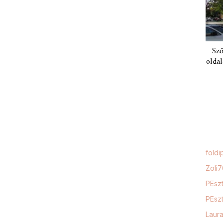
Sző
oldal
foldi
Zoli
PEszt
PEszt
Laur