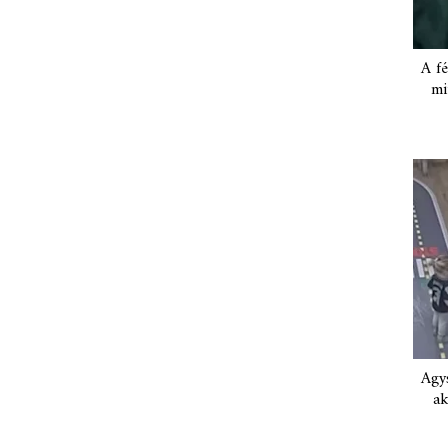
A fé
mi
Agys
ak