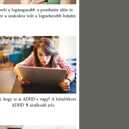
 volt a legmagasabb a ponthatár idén és
re a szakokra volt a legnehezebb bejutni
t, hogy te is ADHD-s vagy? A felnőttkori
ADHD 8 árulkodó jele