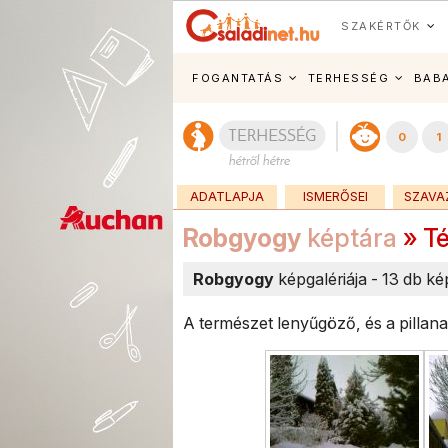
SZAKÉRTŐK
FOGANTATÁS
TERHESSÉG
BAB
0
1
ADATLAPJA
ISMERŐSEI
SZAVA
Robgyogy
képtára
» Té
Robgyogy
képgalériája - 13 db ké
A természet lenyűgöző, és a pillan