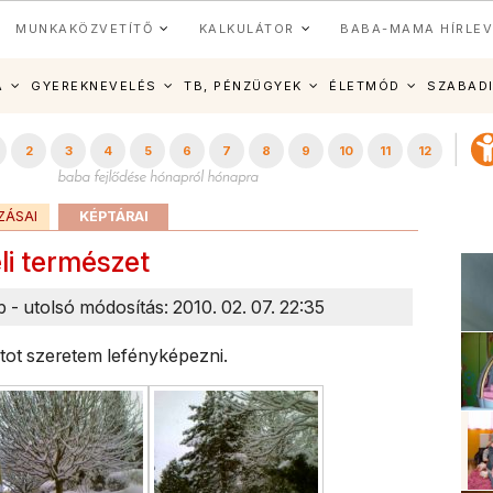
MUNKAKÖZVETÍTŐ
KALKULÁTOR
BABA-MAMA HÍRLEV
A
GYEREKNEVELÉS
TB, PÉNZÜGYEK
ÉLETMÓD
SZABAD
2
3
4
5
6
7
8
9
10
11
12
ZÁSAI
KÉPTÁRAI
li természet
p - utolsó módosítás: 2010. 02. 07. 22:35
atot szeretem lefényképezni.