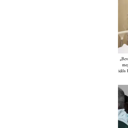
„Bev
meg
idős 