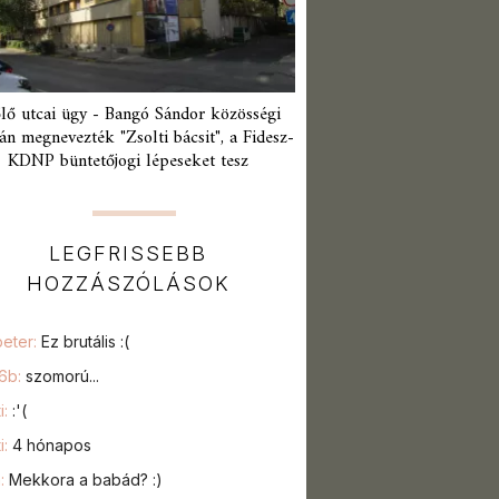
lő utcai ügy - Bangó Sándor közösségi
án megnevezték "Zsolti bácsit", a Fidesz-
KDNP büntetőjogi lépeseket tesz
LEGFRISSEBB
HOZZÁSZÓLÁSOK
peter:
Ez brutális :(
76b:
szomorú...
i:
:'(
i:
4 hónapos
a:
Mekkora a babád? :)