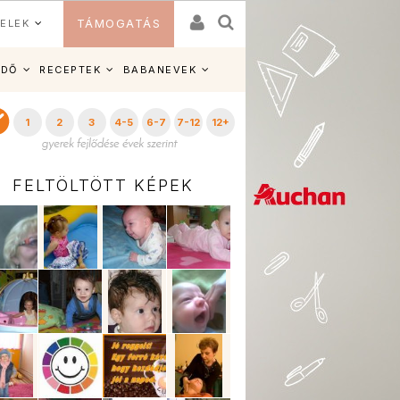
ELEK
TÁMOGATÁS
IDŐ
RECEPTEK
BABANEVEK
1
2
3
4-5
6-7
7-12
12+
FELTÖLTÖTT KÉPEK