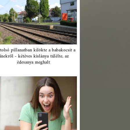
tolsó pillanatban kilökte a babakocsit a
ínekről - kétéves kislánya túlélte, az
édesanya meghalt