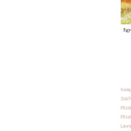
Egy
foldi
Zoli
PEszt
PEszt
Laur