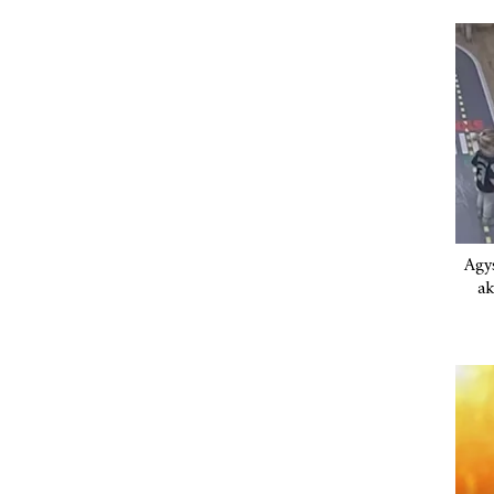
Agys
ak