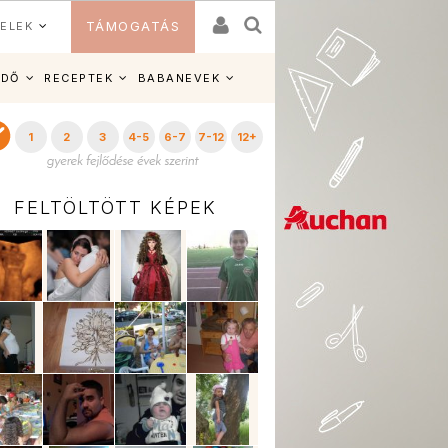
ELEK
TÁMOGATÁS
IDŐ
RECEPTEK
BABANEVEK
1
2
3
4-5
6-7
7-12
12+
FELTÖLTÖTT KÉPEK