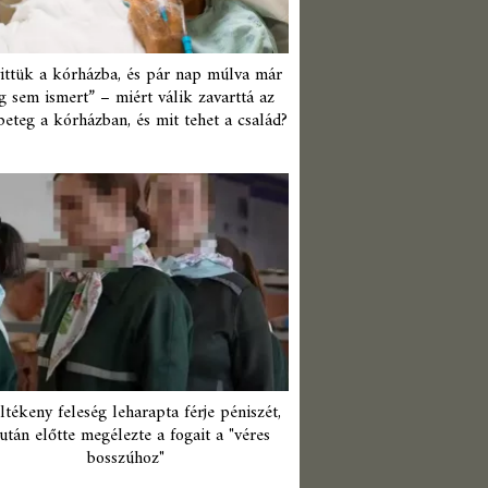
ittük a kórházba, és pár nap múlva már
 sem ismert” – miért válik zavarttá az
beteg a kórházban, és mit tehet a család?
ltékeny feleség leharapta férje péniszét,
után előtte megélezte a fogait a "véres
bosszúhoz"