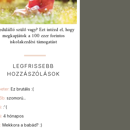
edülálló szülő vagy? Ezt intézd el, hogy
megkapjátok a 100 ezer forintos
iskolakezdési támogatást
LEGFRISSEBB
HOZZÁSZÓLÁSOK
peter:
Ez brutális :(
76b:
szomorú...
i:
:'(
i:
4 hónapos
a:
Mekkora a babád? :)