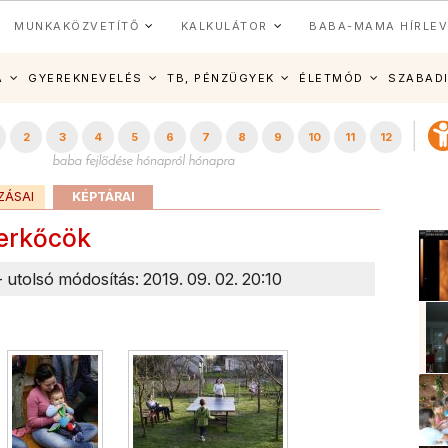
MUNKAKÖZVETÍTŐ
KALKULÁTOR
BABA-MAMA HÍRLEV
A
GYEREKNEVELÉS
TB, PÉNZÜGYEK
ÉLETMÓD
SZABAD
2
3
4
5
6
7
8
9
10
11
12
ZÁSAI
KÉPTÁRAI
erkőcök
- utolsó módosítás: 2019. 09. 02. 20:10