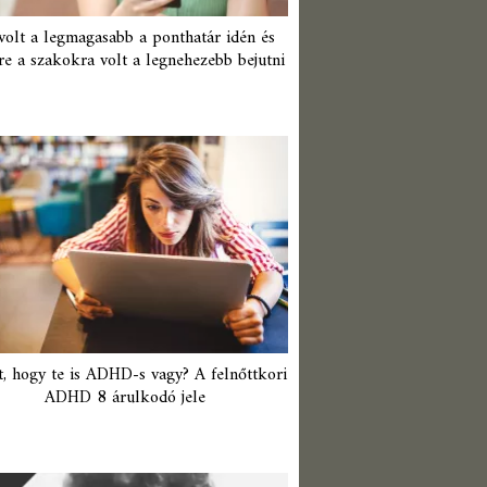
 volt a legmagasabb a ponthatár idén és
re a szakokra volt a legnehezebb bejutni
t, hogy te is ADHD-s vagy? A felnőttkori
ADHD 8 árulkodó jele