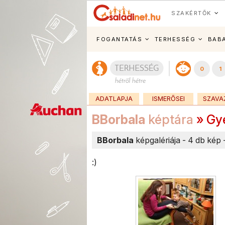
SZAKÉRTŐK
FOGANTATÁS
TERHESSÉG
BAB
0
1
ADATLAPJA
ISMERŐSEI
SZAVA
BBorbala
képtára
» Gy
BBorbala
képgalériája - 4 db kép 
:)