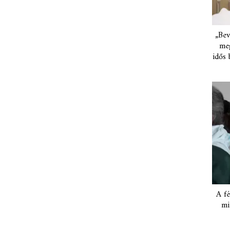
„Bev
meg
idős 
A fé
mi