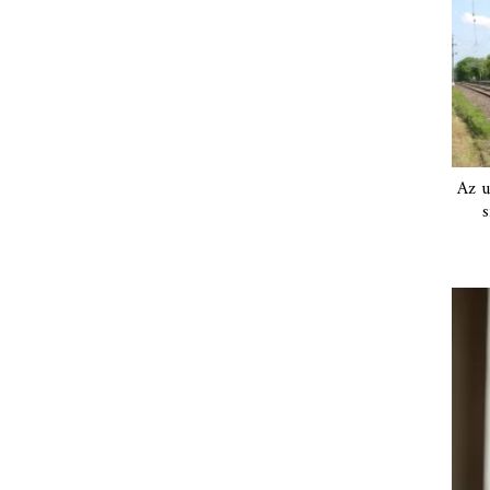
Az u
s