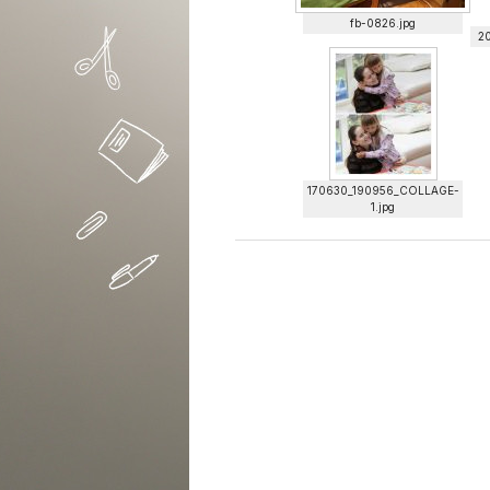
fb-0826.jpg
20
170630_190956_COLLAGE-
1.jpg