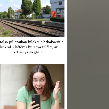
tolsó pillanatban kilökte a babakocsit a
ínekről - kétéves kislánya túlélte, az
édesanya meghalt