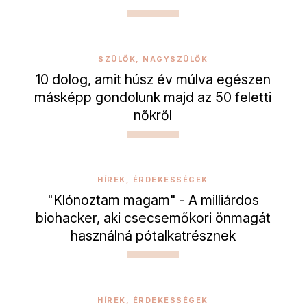
SZÜLŐK, NAGYSZÜLŐK
10 dolog, amit húsz év múlva egészen
másképp gondolunk majd az 50 feletti
nőkről
HÍREK, ÉRDEKESSÉGEK
"Klónoztam magam" - A milliárdos
biohacker, aki csecsemőkori önmagát
használná pótalkatrésznek
HÍREK, ÉRDEKESSÉGEK