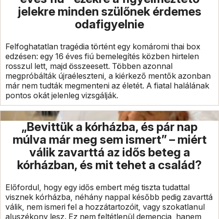
jelekre minden szülőnek érdemes
odafigyelnie
Felfoghatatlan tragédia történt egy komáromi thai box
edzésen: egy 16 éves fiú bemelegítés közben hirtelen
rosszul lett, majd összeesett. Többen azonnal
megpróbálták újraéleszteni, a kiérkező mentők azonban
már nem tudták megmenteni az életét. A fiatal halálának
pontos okát jelenleg vizsgálják.
„Bevittük a kórházba, és pár nap
múlva már meg sem ismert” – miért
válik zavarttá az idős beteg a
kórházban, és mit tehet a család?
Előfordul, hogy egy idős embert még tiszta tudattal
visznek kórházba, néhány nappal később pedig zavarttá
válik, nem ismeri fel a hozzátartozóit, vagy szokatlanul
aluszékony lesz. Ez nem feltétlenül demencia, hanem