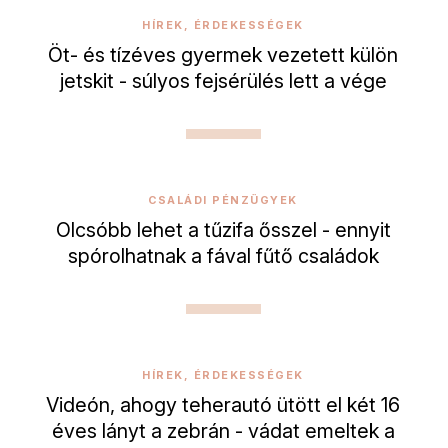
HÍREK, ÉRDEKESSÉGEK
Öt- és tízéves gyermek vezetett külön
jetskit - súlyos fejsérülés lett a vége
CSALÁDI PÉNZÜGYEK
Olcsóbb lehet a tűzifa ősszel - ennyit
spórolhatnak a fával fűtő családok
HÍREK, ÉRDEKESSÉGEK
Videón, ahogy teherautó ütött el két 16
éves lányt a zebrán - vádat emeltek a