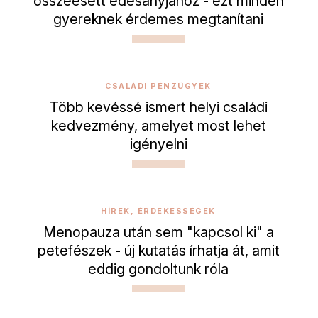
összeesett édesanyjához - ezt minden
gyereknek érdemes megtanítani
CSALÁDI PÉNZÜGYEK
Több kevéssé ismert helyi családi
kedvezmény, amelyet most lehet
igényelni
HÍREK, ÉRDEKESSÉGEK
Menopauza után sem "kapcsol ki" a
petefészek - új kutatás írhatja át, amit
eddig gondoltunk róla