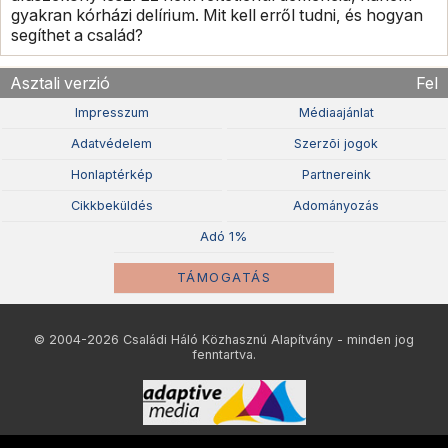
gyakran kórházi delírium. Mit kell erről tudni, és hogyan
segíthet a család?
Asztali verzió
Fel
Impresszum
Médiaajánlat
Adatvédelem
Szerzõi jogok
Honlaptérkép
Partnereink
Cikkbeküldés
Adományozás
Adó 1%
TÁMOGATÁS
© 2004-2026 Családi Háló Közhasznú Alapítvány - minden jog
fenntartva.