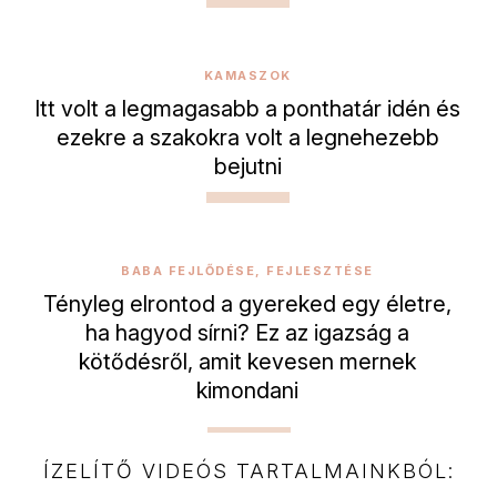
KAMASZOK
Itt volt a legmagasabb a ponthatár idén és
ezekre a szakokra volt a legnehezebb
bejutni
BABA FEJLŐDÉSE, FEJLESZTÉSE
Tényleg elrontod a gyereked egy életre,
ha hagyod sírni? Ez az igazság a
kötődésről, amit kevesen mernek
kimondani
ÍZELÍTŐ VIDEÓS TARTALMAINKBÓL: