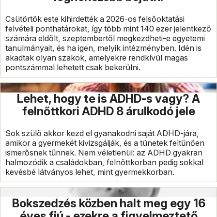
Csütörtök este kihirdették a 2026-os felsőoktatási
felvételi ponthatárokat, így több mint 140 ezer jelentkező
számára eldőlt, szeptembertől megkezdheti-e egyetemi
tanulmányait, és ha igen, melyik intézményben. Idén is
akadtak olyan szakok, amelyekre rendkívül magas
pontszámmal lehetett csak bekerülni.
Lehet, hogy te is ADHD-s vagy? A
felnőttkori ADHD 8 árulkodó jele
Sok szülő akkor kezd el gyanakodni saját ADHD-jára,
amikor a gyermekét kivizsgálják, és a tünetek feltűnően
ismerősnek tűnnek. Nem véletlenül: az ADHD gyakran
halmozódik a családokban, felnőttkorban pedig sokkal
kevésbé látványos lehet, mint gyermekkorban.
Bokszedzés közben halt meg egy 16
éves fiú - ezekre a figyelmeztető