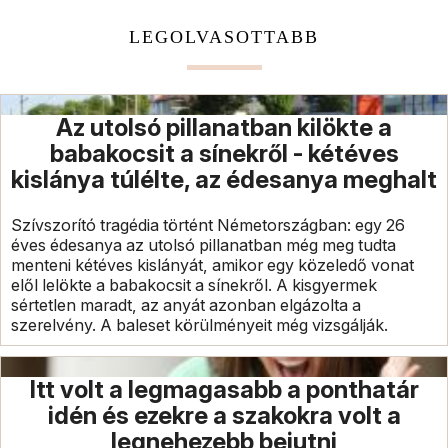
LEGOLVASOTTABB
Az utolsó pillanatban kilökte a
babakocsit a sínekről - kétéves
kislánya túlélte, az édesanya meghalt
Szívszorító tragédia történt Németországban: egy 26
éves édesanya az utolsó pillanatban még meg tudta
menteni kétéves kislányát, amikor egy közeledő vonat
elől lelökte a babakocsit a sínekről. A kisgyermek
sértetlen maradt, az anyát azonban elgázolta a
szerelvény. A baleset körülményeit még vizsgálják.
Itt volt a legmagasabb a ponthatár
idén és ezekre a szakokra volt a
legnehezebb bejutni