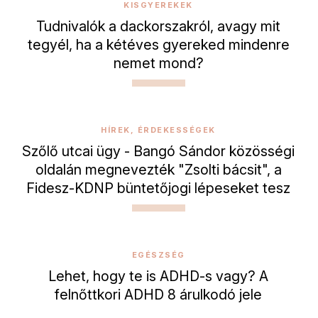
KISGYEREKEK
Tudnivalók a dackorszakról, avagy mit
tegyél, ha a kétéves gyereked mindenre
nemet mond?
HÍREK, ÉRDEKESSÉGEK
Szőlő utcai ügy - Bangó Sándor közösségi
oldalán megnevezték "Zsolti bácsit", a
Fidesz-KDNP büntetőjogi lépeseket tesz
EGÉSZSÉG
Lehet, hogy te is ADHD-s vagy? A
felnőttkori ADHD 8 árulkodó jele