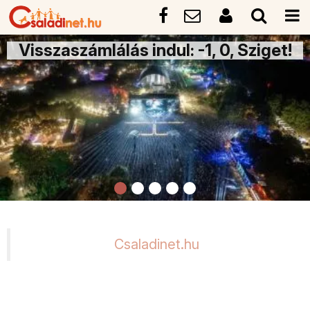
Visszaszámlálás indul: -1, 0, Sziget!
Csaladinet.hu