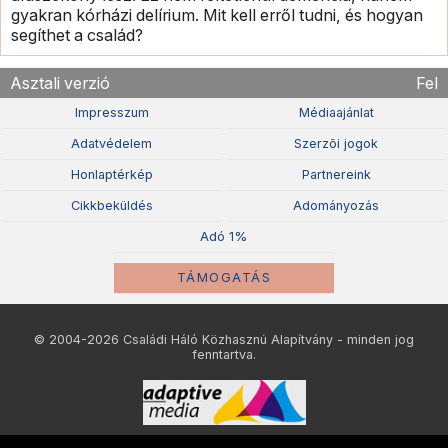
gyakran kórházi delírium. Mit kell erről tudni, és hogyan
segíthet a család?
Asztali verzió
Fel
Impresszum
Médiaajánlat
Adatvédelem
Szerzõi jogok
Honlaptérkép
Partnereink
Cikkbeküldés
Adományozás
Adó 1%
TÁMOGATÁS
© 2004-2026 Családi Háló Közhasznú Alapítvány - minden jog
fenntartva.