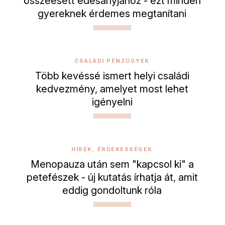
összeesett édesanyjához - ezt minden
gyereknek érdemes megtanítani
CSALÁDI PÉNZÜGYEK
Több kevéssé ismert helyi családi
kedvezmény, amelyet most lehet
igényelni
HÍREK, ÉRDEKESSÉGEK
Menopauza után sem "kapcsol ki" a
petefészek - új kutatás írhatja át, amit
eddig gondoltunk róla