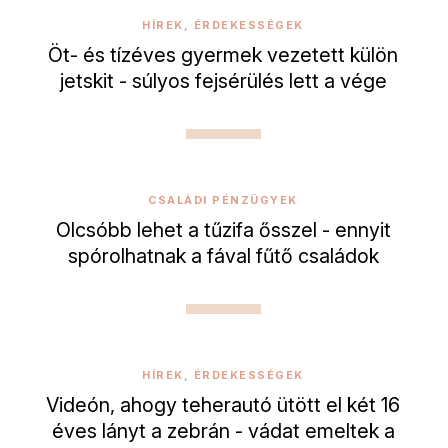
HÍREK, ÉRDEKESSÉGEK
Öt- és tízéves gyermek vezetett külön
jetskit - súlyos fejsérülés lett a vége
CSALÁDI PÉNZÜGYEK
Olcsóbb lehet a tűzifa ősszel - ennyit
spórolhatnak a fával fűtő családok
HÍREK, ÉRDEKESSÉGEK
Videón, ahogy teherautó ütött el két 16
éves lányt a zebrán - vádat emeltek a