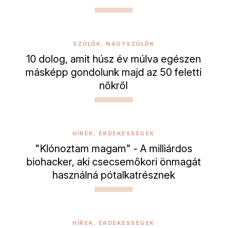
SZÜLŐK, NAGYSZÜLŐK
10 dolog, amit húsz év múlva egészen
másképp gondolunk majd az 50 feletti
nőkről
HÍREK, ÉRDEKESSÉGEK
"Klónoztam magam" - A milliárdos
biohacker, aki csecsemőkori önmagát
használná pótalkatrésznek
HÍREK, ÉRDEKESSÉGEK