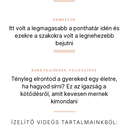
KAMASZOK
Itt volt a legmagasabb a ponthatár idén és
ezekre a szakokra volt a legnehezebb
bejutni
BABA FEJLŐDÉSE, FEJLESZTÉSE
Tényleg elrontod a gyereked egy életre,
ha hagyod sírni? Ez az igazság a
kötődésről, amit kevesen mernek
kimondani
ÍZELÍTŐ VIDEÓS TARTALMAINKBÓL: