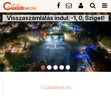
Visszaszámlálás indul: -1, 0, Sziget!
Csaladinet.hu