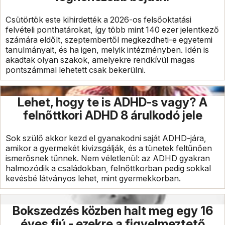
Csütörtök este kihirdették a 2026-os felsőoktatási
felvételi ponthatárokat, így több mint 140 ezer jelentkező
számára eldőlt, szeptembertől megkezdheti-e egyetemi
tanulmányait, és ha igen, melyik intézményben. Idén is
akadtak olyan szakok, amelyekre rendkívül magas
pontszámmal lehetett csak bekerülni.
Lehet, hogy te is ADHD-s vagy? A
felnőttkori ADHD 8 árulkodó jele
Sok szülő akkor kezd el gyanakodni saját ADHD-jára,
amikor a gyermekét kivizsgálják, és a tünetek feltűnően
ismerősnek tűnnek. Nem véletlenül: az ADHD gyakran
halmozódik a családokban, felnőttkorban pedig sokkal
kevésbé látványos lehet, mint gyermekkorban.
Bokszedzés közben halt meg egy 16
éves fiú - ezekre a figyelmeztető