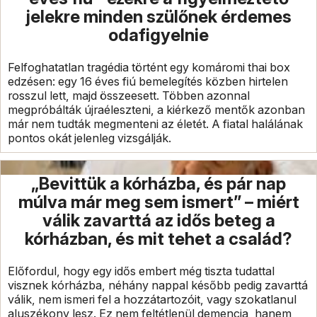
jelekre minden szülőnek érdemes
odafigyelnie
Felfoghatatlan tragédia történt egy komáromi thai box
edzésen: egy 16 éves fiú bemelegítés közben hirtelen
rosszul lett, majd összeesett. Többen azonnal
megpróbálták újraéleszteni, a kiérkező mentők azonban
már nem tudták megmenteni az életét. A fiatal halálának
pontos okát jelenleg vizsgálják.
„Bevittük a kórházba, és pár nap
múlva már meg sem ismert” – miért
válik zavarttá az idős beteg a
kórházban, és mit tehet a család?
Előfordul, hogy egy idős embert még tiszta tudattal
visznek kórházba, néhány nappal később pedig zavarttá
válik, nem ismeri fel a hozzátartozóit, vagy szokatlanul
aluszékony lesz. Ez nem feltétlenül demencia, hanem