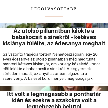
LEGOLVASOTTABB
Az utolsó pillanatban kilökte a
babakocsit a sínekről - kétéves
kislánya túlélte, az édesanya meghalt
Szívszorító tragédia történt Németországban: egy 26
éves édesanya az utolsó pillanatban még meg tudta
menteni kétéves kislányát, amikor egy közeledő vonat
elől lelökte a babakocsit a sínekről. A kisgyermek
sértetlen maradt, az anyát azonban elgázolta a
szerelvény. A baleset körülményeit még vizsgálják.
Itt volt a legmagasabb a ponthatár
idén és ezekre a szakokra volt a
legnehezebb bejutni