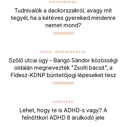
KISGYEREKEK
Tudnivalók a dackorszakról, avagy mit
tegyél, ha a kétéves gyereked mindenre
nemet mond?
HÍREK, ÉRDEKESSÉGEK
Szőlő utcai ügy - Bangó Sándor közösségi
oldalán megnevezték "Zsolti bácsit", a
Fidesz-KDNP büntetőjogi lépeseket tesz
EGÉSZSÉG
Lehet, hogy te is ADHD-s vagy? A
felnőttkori ADHD 8 árulkodó jele