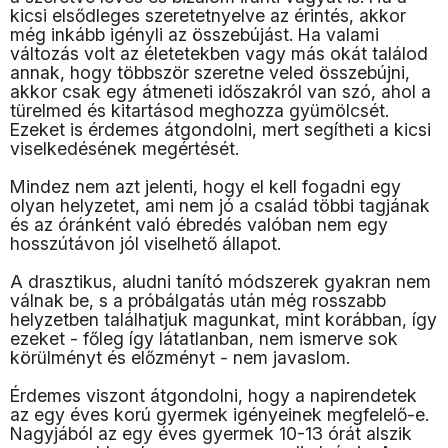
kicsi elsődleges szeretetnyelve az érintés, akkor
még inkább igényli az összebújást. Ha valami
változás volt az életetekben vagy más okát találod
annak, hogy többször szeretne veled összebújni,
akkor csak egy átmeneti időszakról van szó, ahol a
türelmed és kitartásod meghozza gyümölcsét.
Ezeket is érdemes átgondolni, mert segítheti a kicsi
viselkedésének megértését.
Mindez nem azt jelenti, hogy el kell fogadni egy
olyan helyzetet, ami nem jó a család többi tagjának
és az óránként való ébredés valóban nem egy
hosszútávon jól viselhető állapot.
A drasztikus, aludni tanító módszerek gyakran nem
válnak be, s a próbálgatás után még rosszabb
helyzetben találhatjuk magunkat, mint korábban, így
ezeket - főleg így látatlanban, nem ismerve sok
körülményt és előzményt - nem javaslom.
Érdemes viszont átgondolni, hogy a napirendetek
az egy éves korú gyermek igényeinek megfelelő-e.
Nagyjából az egy éves gyermek 10-13 órát alszik