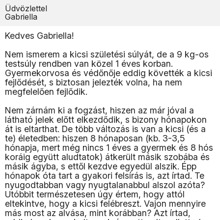
Üdvözlettel
Gabriella
Kedves Gabriella!
Nem ismerem a kicsi születési súlyát, de a 9 kg-os
testsúly rendben van közel 1 éves korban.
Gyermekorvosa és védőnője eddig követték a kicsi
fejlődését, s biztosan jelezték volna, ha nem
megfelelően fejlődik.
Nem zárnám ki a fogzást, hiszen az már jóval a
látható jelek előtt elkezdődik, s bizony hónapokon
át is eltarthat. De több változás is van a kicsi (és a
te) életedben: hiszen 8 hónaposan (kb. 3-3,5
hónapja, mert még nincs 1 éves a gyermek és 8 hós
koráig együtt aludtatok) átkerült másik szobába és
másik ágyba, s ettől kezdve egyedül alszik. Épp
hónapok óta tart a gyakori felsírás is, azt írtad. Te
nyugodtabban vagy nyugtalanabbul alszol azóta?
Utóbbit természetesen úgy értem, hogy attól
eltekintve, hogy a kicsi felébreszt. Vajon mennyire
más most az alvása, mint korábban? Azt írtad,