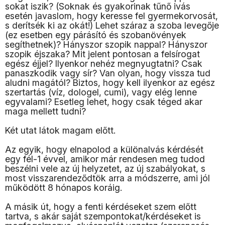
sokat iszik? (Soknak és gyakorinak tűnő ivás
esetén javaslom, hogy keresse fel gyermekorvosát,
s derítsék ki az okát!) Lehet száraz a szoba levegője
(ez esetben egy párásító és szobanövények
segíthetnek)? Hányszor szopik nappal? Hányszor
szopik éjszaka? Mit jelent pontosan a felsírogat
egész éjjel? Ilyenkor nehéz megnyugtatni? Csak
panaszkodik vagy sír? Van olyan, hogy vissza tud
aludni magától? Biztos, hogy kell ilyenkor az egész
szertartás (víz, dologel, cumi), vagy elég lenne
egyvalami? Esetleg lehet, hogy csak téged akar
maga mellett tudni?
Két utat látok magam előtt.
Az egyik, hogy elnapolod a különalvás kérdését
egy fél-1 évvel, amikor már rendesen meg tudod
beszélni vele az új helyzetet, az új szabályokat, s
most visszarendeződtök arra a módszerre, ami jól
működött 8 hónapos koráig.
A másik út, hogy a fenti kérdéseket szem előtt
tartva, s akár saját szempontokat/kérdéseket is