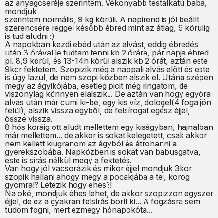
az anyagcseréje szerintem. Vékonyabb testalkatú baba,
mondjuk
szerintem normális, 9 kg körüli. A napirend is jól beállt,
szerencsére reggel később ébred mint az átlag, 9 körülig
is tud aludni :)
A napokban kezdi ebéd után az alvást, eddig ébredés
után 3 órával le tudtam tenni kb.2 órára, pár napja ébred
pl. 8,9 körül, és 13-14h körül alszik kb 2 órát, aztán este
9kor fektetem. Szopizik még a nappali alvás előtt és este
is úgy lazul, de nem szopi közben alszik el. Utána szépen
megy az ágyikójába, esetleg picit még ringatom, de
viszonylag könnyen elalszik... De aztán van hogy egyóra
alvás után már cumi ki-be, egy kis víz, dologel(4 foga jön
felül), alszik vissza egyből, de felsírogat egész éjjel,
össze vissza.
8 hós koráig ott aludt mellettem egy kiságyban, hajnalban
már mellettem... de akkor is sokat kelegetett, csak akkor
nem kellett kiugranom az ágyból és átrohanni a
gyerekszobába. Napközben is sokat van babusgatva,
este is sírás nélkül megy a fektetés.
Van hogy jól vacsorázik és mikor éjjel mondjuk 3kor
szopik hallani ahogy megy a pocakjába a tej, korog
gyomra!? Létezik hogy éhes?!
Na oké, mondjuk éhes lehet, de akkor szopizzon egyszer
éjjel, de ez a gyakran felsírás borít ki... A fogzásra sem
tudom fogni, mert ezmegy hónapokóta...