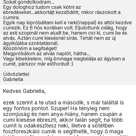
Sokat gondolkodram...
Egy dologhoz tudom csak kötni az
ébredéseket...akkortájt kezdődött, mikor rászokott a
cumira.
Egyik nap kipróbáltam kell e neki(nappal) és attól kezdve
cumizik. Ez 6 hós korában volt. Eljutottunk odáig, hogy
az esti szopinál nem aludt be, hanem cici ki, cumi be és
alvás. Aztán cumi kiesésnél sírás. Tehát nem az új
ágyikójába szoktatásnál.
Köszönöm a segítséget!
Megpróbálom az alvás naplót, hátha...
Vagy kibekkelem, míg önmaga megtalálja az ágyban a
cumit, párszor már előfordult :)
Üdvözlettel
Gabriella
Kedves Gabriella,
ezek szerint a te utad a második, s már találtál is
egy fontos pontot. Szuper! Ha tényleg nem
szomjúság és nem anya-hiány, hanem csupán a
cumi kiesése ébreszti, akkor talán segít, ha több
cumit is odakészítesz neki, illetve a sötétben
foszforeszkáló cumik is segíthetik, hogy ő maga