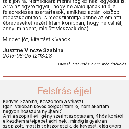
találjon rá. Nemsokára menni fog ez neki egyedül is.
Arra az egyre figyelj, hogy ne alakuljanak ki éjjeli
felébredéses szertartások, amikhez aztán később
ragaszkodni fog, s megszilárdítja benne az emiatti
ébredéseket (ezért írtam korábban, hogy ne csinálj
annyi mindent, mielőtt visszaaludna).
Minden jót, kitartást kívánok!
Jusztné Vincze Szabina
2015-08-25 12:13:28
Olvasói értékelés:
nincs még értékelés
Felsírás éjjel
Kedves Szabina, Köszönöm a választ!
Igen, valóban kevés dolgot írtam le, nem akartam
nagyon hosszúra nyújtani :)
Ami a szopit illeti: igény szerint szoptattam, 4hós korától
elkezdtem a tejpépet adni neki, mindig is gyakran
szopizott, most is sokszor eszik, de keveset, elég gyors