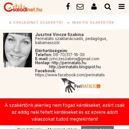
A CSALÁDINET SZAKÉRTŐI
►
INAKTÍV SZAKÉRTŐK
Jusztné Vincze Szabina
Perinatális szaktanácsadó, pedagógus,
babamasszőr
Elérhetőségeim:
Telefon:
06-70/317-18-39
E-mail:
jvinczeszabina@gmail.com
Honlap:
http://perinatalis.hu
http://perinatalis.blogspot.hu
Facebook:
https://www.facebook.com/perinatalis
A szakértőnk jelenleg nem fogad kérdéseket, ezért csak
az eddig neki feltett kérdéseket és az ezekre adott
válaszokat tudod megtekinteni!