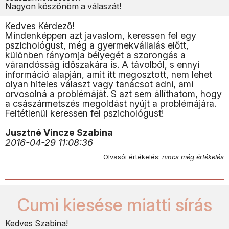
Nagyon köszönöm a válaszát!
Kedves Kérdező!
Mindenképpen azt javaslom, keressen fel egy
pszichológust, még a gyermekvállalás előtt,
különben rányomja bélyegét a szorongás a
várandósság időszakára is. A távolból, s ennyi
információ alapján, amit itt megosztott, nem lehet
olyan hiteles választ vagy tanácsot adni, ami
orvosolná a problémáját. S azt sem állíthatom, hogy
a császármetszés megoldást nyújt a problémájára.
Feltétlenül keressen fel pszichológust!
Jusztné Vincze Szabina
2016-04-29 11:08:36
Olvasói értékelés:
nincs még értékelés
Cumi kiesése miatti sírás
Kedves Szabina!