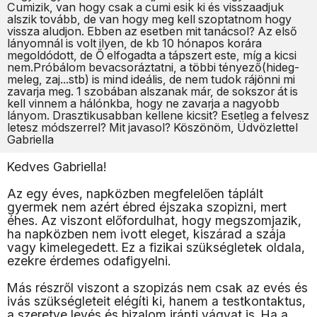
Cumizik, van hogy csak a cumi esik ki és visszaadjuk
alszik tovább, de van hogy meg kell szoptatnom hogy
vissza aludjon. Ebben az esetben mit tanácsol? Az első
lányomnál is volt ilyen, de kb 10 hónapos korára
megoldódott, de Ő elfogadta a tápszert este, míg a kicsi
nem.Próbálom bevacsoráztatni, a többi tényező(hideg-
meleg, zaj...stb) is mind ideális, de nem tudok rájönni mi
zavarja meg. 1 szobában alszanak már, de sokszor át is
kell vinnem a hálónkba, hogy ne zavarja a nagyobb
lányom. Drasztikusabban kellene kicsit? Esetleg a felvesz
letesz módszerrel? Mit javasol? Köszönöm, Üdvözlettel
Gabriella
Kedves Gabriella!
Az egy éves, napközben megfelelően táplált
gyermek nem azért ébred éjszaka szopizni, mert
éhes. Az viszont előfordulhat, hogy megszomjazik,
ha napközben nem ivott eleget, kiszárad a szája
vagy kimelegedett. Ez a fizikai szükségletek oldala,
ezekre érdemes odafigyelni.
Más részről viszont a szopizás nem csak az evés és
ivás szükségleteit elégíti ki, hanem a testkontaktus,
a szeretve levés és bizalom iránti vágyat is. Ha a