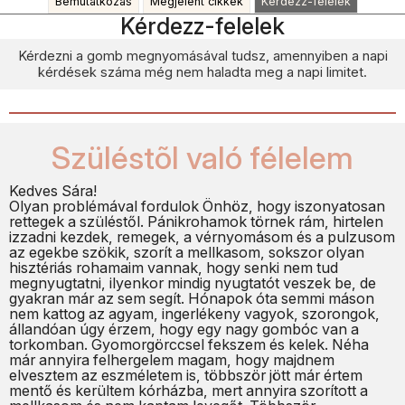
Bemutatkozás
Megjelent cikkek
Kérdezz-felelek
Kérdezz-felelek
Kérdezni a gomb megnyomásával tudsz, amennyiben a napi
kérdések száma még nem haladta meg a napi limitet.
Szüléstõl való félelem
Kedves Sára!
Olyan problémával fordulok Önhöz, hogy iszonyatosan
rettegek a szüléstől. Pánikrohamok törnek rám, hirtelen
izzadni kezdek, remegek, a vérnyomásom és a pulzusom
az egekbe szökik, szorít a mellkasom, sokszor olyan
hisztériás rohamaim vannak, hogy senki nem tud
megnyugtatni, ilyenkor mindig nyugtatót veszek be, de
gyakran már az sem segít. Hónapok óta semmi máson
nem kattog az agyam, ingerlékeny vagyok, szorongok,
állandóan úgy érzem, hogy egy nagy gombóc van a
torkomban. Gyomorgörccsel fekszem és kelek. Néha
már annyira felhergelem magam, hogy majdnem
elvesztem az eszméletem is, többször jött már értem
mentő és kerültem kórházba, mert annyira szorított a