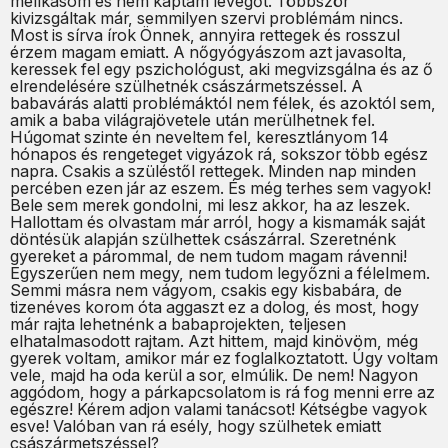
mellkasom és nem kaptam levegőt. Többször
kivizsgáltak már, semmilyen szervi problémám nincs.
Most is sírva írok Önnek, annyira rettegek és rosszul
érzem magam emiatt. A nőgyógyászom azt javasolta,
keressek fel egy pszichológust, aki megvizsgálna és az ő
elrendelésére szülhetnék császármetszéssel. A
babavárás alatti problémáktól nem félek, és azoktól sem,
amik a baba világrajövetele után merülhetnek fel.
Húgomat szinte én neveltem fel, keresztlányom 14
hónapos és rengeteget vigyázok rá, sokszor több egész
napra. Csakis a szüléstől rettegek. Minden nap minden
percében ezen jár az eszem. És még terhes sem vagyok!
Bele sem merek gondolni, mi lesz akkor, ha az leszek.
Hallottam és olvastam már arról, hogy a kismamák saját
döntésük alapján szülhettek császárral. Szeretnénk
gyereket a párommal, de nem tudom magam rávenni!
Egyszerűen nem megy, nem tudom legyőzni a félelmem.
Semmi másra nem vágyom, csakis egy kisbabára, de
tizenéves korom óta aggaszt ez a dolog, és most, hogy
már rajta lehetnénk a babaprojekten, teljesen
elhatalmasodott rajtam. Azt hittem, majd kinövöm, még
gyerek voltam, amikor már ez foglalkoztatott. Úgy voltam
vele, majd ha oda kerül a sor, elmúlik. De nem! Nagyon
aggódom, hogy a párkapcsolatom is rá fog menni erre az
egészre! Kérem adjon valami tanácsot! Kétségbe vagyok
esve! Valóban van rá esély, hogy szülhetek emiatt
császármetszéssel?