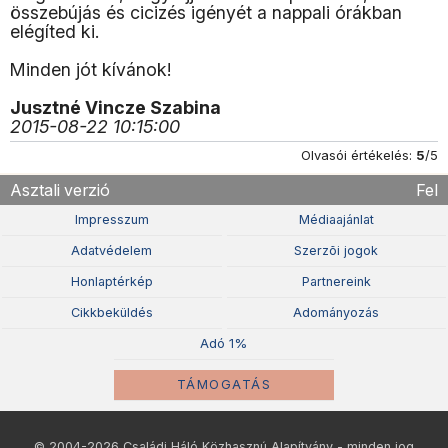
összebújás és cicizés igényét a nappali órákban
elégíted ki.
Minden jót kívánok!
Jusztné Vincze Szabina
2015-08-22 10:15:00
Olvasói értékelés:
5
/5
Asztali verzió
Fel
Impresszum
Médiaajánlat
Adatvédelem
Szerzõi jogok
Honlaptérkép
Partnereink
Cikkbeküldés
Adományozás
Adó 1%
TÁMOGATÁS
© 2004-2026 Családi Háló Közhasznú Alapítvány - minden jog