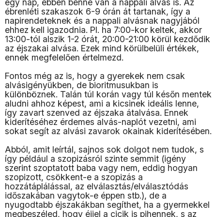
egy nap, ebben benne van a nappali alvás is. Az
ébrenléti szakaszok 6-9 órán át tartanak, így a
napirendeteknek és a nappali alvásnak nagyjából
ehhez kell igazodnia. Pl. ha 7:00-kor keltek, akkor
13:00-tól alszik 1-2 órát, 20:00-21:00 körül kezdődik
az éjszakai alvása. Ezek mind körülbelüli értékek,
ennek megfelelően értelmezd.
Fontos még az is, hogy a gyerekek nem csak
alvásigényükben, de bioritmusukban is
különböznek. Talán túl korán vagy túl későn mentek
aludni ahhoz képest, ami a kicsinek ideális lenne,
így zavart szenved az éjszaka átalvása. Ennek
kiderítéséhez érdemes alvás-naplót vezetni, ami
sokat segít az alvási zavarok okainak kiderítésében.
Abból, amit leírtál, sajnos sok dolgot nem tudok, s
így például a szopizásról szinte semmit (igény
szerint szoptatott baba vagy nem, eddig hogyan
szopizott, csökkent-e a szopizás a
hozzátáplálással, az elválasztás/elválasztódás
időszakában vagytok-e éppen stb.), de a
nyugodtabb éjszakákban segíthet, ha a gyermekkel
megbeszéled, hogy éjjel a cicik is pihennek, s az