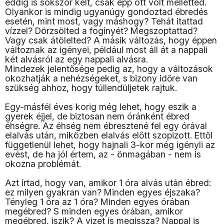
eddig is sokszor kelt, csak épp ott volt melletted.
Olyankor is mindig ugyanúgy gondoztad ébredés
esetén, mint most, vagy máshogy? Tehát itattad
vízzel? Dörzsölted a fogínyét? Megszoptattad?
Vagy csak átölelted? A másik változás, hogy éppen
változnak az igényei, például most áll át a nappali
két alvásról az egy nappali alvásra.
Mindezek jelentősége pedig az, hogy a változások
okozhatják a nehézségeket, s bizony időre van
szükség ahhoz, hogy túllendüljetek rajtuk.
Egy-másfél éves korig még lehet, hogy eszik a
gyerek éjjel, de biztosan nem óránként ébred
éhségre. Az éhség nem ébresztené fel egy órával
elalvás után, miközben elalvás előtt szopizott. Ettől
függetlenül lehet, hogy hajnali 3-kor még igényli az
evést, de ha jól értem, az - önmagában - nem is
okozna problémát.
Azt írtad, hogy van, amikor 1 óra alvás után ébred:
ez milyen gyakran van? Minden egyes éjszaka?
Tényleg 1 óra az 1 óra? Minden egyes órában
megébred? S minden egyes órában, amikor
megébred, iszik? A vizet is megissza? Nappal is