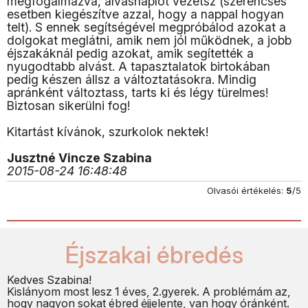
megfogalmazva, alvásnaplót vezetsz (szerencsés
esetben kiegészítve azzal, hogy a nappal hogyan
telt). S ennek segítségével megpróbálod azokat a
dolgokat meglátni, amik nem jól működnek, a jobb
éjszakáknál pedig azokat, amik segítették a
nyugodtabb alvást. A tapasztalatok birtokában
pedig készen állsz a változtatásokra. Mindig
apránként változtass, tarts ki és légy türelmes!
Biztosan sikerülni fog!
Kitartást kívánok, szurkolok nektek!
Jusztné Vincze Szabina
2015-08-24 16:48:48
Olvasói értékelés:
5
/5
Éjszakai ébredés
Kedves Szabina!
Kislányom most lesz 1 éves, 2.gyerek. A problémám az,
hogy nagyon sokat ébred ėjjelente, van hogy óránként.