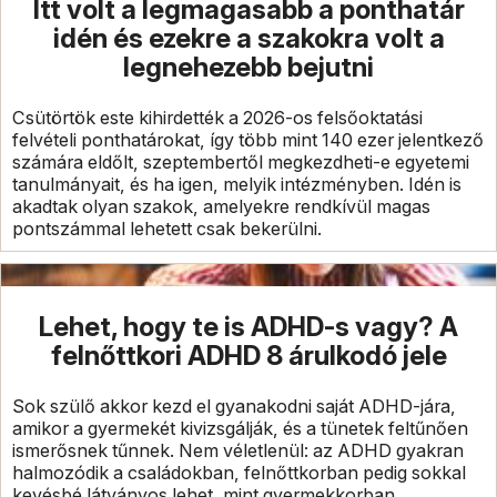
Itt volt a legmagasabb a ponthatár
idén és ezekre a szakokra volt a
legnehezebb bejutni
Csütörtök este kihirdették a 2026-os felsőoktatási
felvételi ponthatárokat, így több mint 140 ezer jelentkező
számára eldőlt, szeptembertől megkezdheti-e egyetemi
tanulmányait, és ha igen, melyik intézményben. Idén is
akadtak olyan szakok, amelyekre rendkívül magas
pontszámmal lehetett csak bekerülni.
Lehet, hogy te is ADHD-s vagy? A
felnőttkori ADHD 8 árulkodó jele
Sok szülő akkor kezd el gyanakodni saját ADHD-jára,
amikor a gyermekét kivizsgálják, és a tünetek feltűnően
ismerősnek tűnnek. Nem véletlenül: az ADHD gyakran
halmozódik a családokban, felnőttkorban pedig sokkal
kevésbé látványos lehet, mint gyermekkorban.