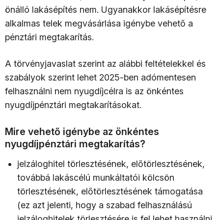
önálló lakásépítés nem. Ugyanakkor lakásépítésre
alkalmas telek megvásárlása igénybe vehető a
pénztári megtakarítás.
A törvényjavaslat szerint az alábbi feltételekkel és
szabályok szerint lehet 2025-ben adómentesen
felhasználni nem nyugdíjcélra is az önkéntes
nyugdíjpénztári megtakarításokat.
Mire vehető igénybe az önkéntes
nyugdíjpénztári megtakarítás?
jelzáloghitel törlesztésének, előtörlesztésének,
továbbá lakáscélú munkáltatói kölcsön
törlesztésének, előtörlesztésének támogatása
(ez azt jelenti, hogy a szabad felhasználású
jelzáloghitelek törlesztésére is fel lehet használni