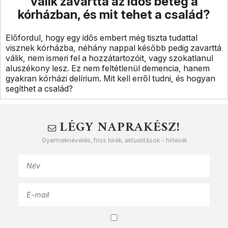
válik zavarttá az idős beteg a
kórházban, és mit tehet a család?
Előfordul, hogy egy idős embert még tiszta tudattal
visznek kórházba, néhány nappal később pedig zavarttá
válik, nem ismeri fel a hozzátartozóit, vagy szokatlanul
aluszékony lesz. Ez nem feltétlenül demencia, hanem
gyakran kórházi delírium. Mit kell erről tudni, és hogyan
segíthet a család?
LÉGY NAPRAKÉSZ!
Gyermeknevelés, friss hírek, aktualitások - hírlevél