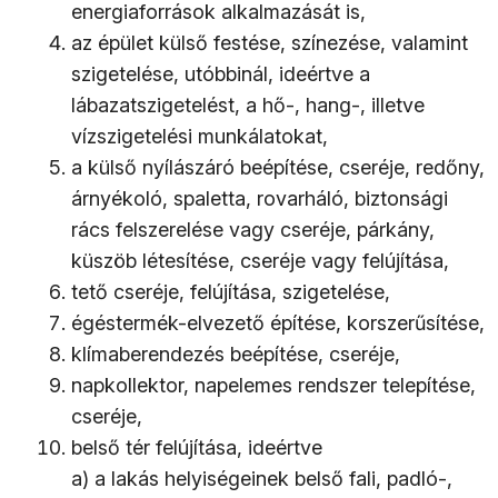
energiaforrások alkalmazását is,
az épület külső festése, színezése, valamint
szigetelése, utóbbinál, ideértve a
lábazatszigetelést, a hő-, hang-, illetve
vízszigetelési munkálatokat,
a külső nyílászáró beépítése, cseréje, redőny,
árnyékoló, spaletta, rovarháló, biztonsági
rács felszerelése vagy cseréje, párkány,
küszöb létesítése, cseréje vagy felújítása,
tető cseréje, felújítása, szigetelése,
égéstermék-elvezető építése, korszerűsítése,
klímaberendezés beépítése, cseréje,
napkollektor, napelemes rendszer telepítése,
cseréje,
belső tér felújítása, ideértve
a) a lakás helyiségeinek belső fali, padló-,