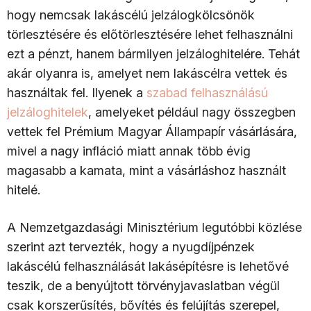
hogy nemcsak lakáscélú jelzálogkölcsönök
törlesztésére és előtörlesztésére lehet felhasználni
ezt a pénzt, hanem bármilyen jelzáloghitelére. Tehát
akár olyanra is, amelyet nem lakáscélra vettek és
használtak fel. Ilyenek a
szabad felhasználású
jelzáloghitelek
, amelyeket például nagy összegben
vettek fel Prémium Magyar Állampapír vásárlására,
mivel a nagy infláció miatt annak több évig
magasabb a kamata, mint a vásárláshoz használt
hitelé.
A Nemzetgazdasági Minisztérium legutóbbi közlése
szerint azt tervezték, hogy a nyugdíjpénzek
lakáscélú felhasználását lakásépítésre is lehetővé
teszik, de a benyújtott törvényjavaslatban végül
csak korszerűsítés, bővítés és felújítás szerepel,