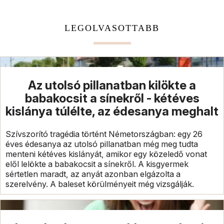
LEGOLVASOTTABB
Az utolsó pillanatban kilökte a
babakocsit a sínekről - kétéves
kislánya túlélte, az édesanya meghalt
Szívszorító tragédia történt Németországban: egy 26
éves édesanya az utolsó pillanatban még meg tudta
menteni kétéves kislányát, amikor egy közeledő vonat
elől lelökte a babakocsit a sínekről. A kisgyermek
sértetlen maradt, az anyát azonban elgázolta a
szerelvény. A baleset körülményeit még vizsgálják.