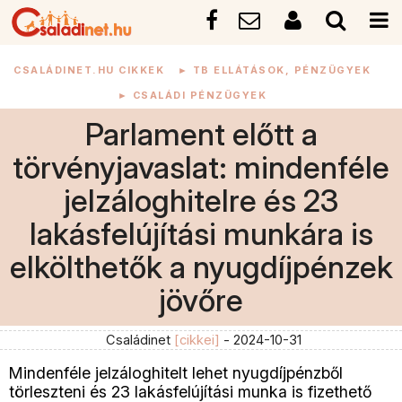
CSALÁDINET.HU CIKKEK
►
TB ELLÁTÁSOK, PÉNZÜGYEK
►
CSALÁDI PÉNZÜGYEK
Parlament előtt a
törvényjavaslat: mindenféle
jelzáloghitelre és 23
lakásfelújítási munkára is
elkölthetők a nyugdíjpénzek
jövőre
Családinet
[cikkei]
- 2024-10-31
Mindenféle jelzáloghitelt lehet nyugdíjpénzből
törleszteni és 23 lakásfelújítási munka is fizethető