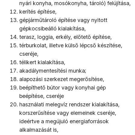
nyári konyha, mosókonyha, tároló) felújítása,
kerítés építése,
gépjárműtároló építése vagy nyitott
gépkocsibeálló kialakítása,
terasz, loggia, erkély, előtető építése,
térburkolat, illetve külső lépcső készítése,
cseréje,
télikert kialakítása,
akadálymentesítési munka;
alapozási szerkezet megerősítése,
beépíthető bútor vagy konyhai gép
beépítése, cseréje
használati melegvíz rendszer kialakítása,
korszerűsítése vagy elemeinek cseréje,
ideértve a megújuló energiaforrások
alkalmazását is,