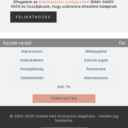
Elfogadom az
Adatkezelési szabályzatot
(NAIH: 04091-
0001) és hozzájárulok, hogy számomra értesítést küldjenek.
Asztali verzió
Fel
Impresszum
Médiaajánlat
Adatvédelem
Szerzõi jogok
Honlaptérkép
Partnereink
Cikkbeküldés
Adományozás
Adó 1%
TÁMOGATÁS
© 2004-2026 Családi Háló Közhasznú Alapítvány - minden jog
fenntartva.