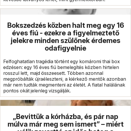
Bokszedzés közben halt meg egy 16
éves fiú - ezekre a figyelmeztető
jelekre minden szülőnek érdemes
odafigyelnie
Felfoghatatlan tragédia történt egy komáromi thai box
edzésen: egy 16 éves fiú bemelegítés közben hirtelen
rosszul lett, majd összeesett. Többen azonnal
megpróbálták újraéleszteni, a kiérkező mentők azonban
már nem tudták megmenteni az életét. A fiatal halálának
pontos okát jelenleg vizsgálják.
„Bevittük a kórházba, és pár nap
múlva már meg sem ismert” – miért