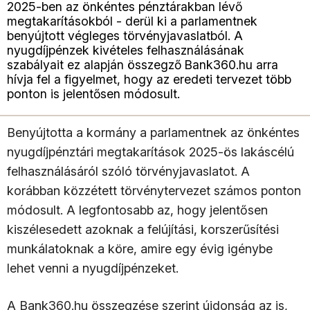
2025-ben az önkéntes pénztárakban lévő
megtakarításokból - derül ki a parlamentnek
benyújtott végleges törvényjavaslatból. A
nyugdíjpénzek kivételes felhasználásának
szabályait ez alapján összegző Bank360.hu arra
hívja fel a figyelmet, hogy az eredeti tervezet több
ponton is jelentősen módosult.
Benyújtotta a kormány a parlamentnek az önkéntes
nyugdíjpénztári megtakarítások 2025-ös lakáscélú
felhasználásáról szóló törvényjavaslatot. A
korábban közzétett törvénytervezet számos ponton
módosult. A legfontosabb az, hogy jelentősen
kiszélesedett azoknak a felújítási, korszerűsítési
munkálatoknak a köre, amire egy évig igénybe
lehet venni a nyugdíjpénzeket.
A Bank360.hu összegzése szerint újdonság az is,