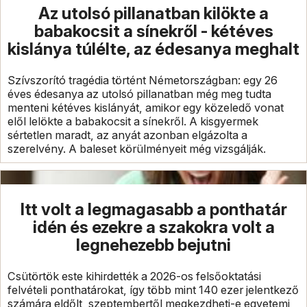
Az utolsó pillanatban kilökte a
babakocsit a sínekről - kétéves
kislánya túlélte, az édesanya meghalt
Szívszorító tragédia történt Németországban: egy 26
éves édesanya az utolsó pillanatban még meg tudta
menteni kétéves kislányát, amikor egy közeledő vonat
elől lelökte a babakocsit a sínekről. A kisgyermek
sértetlen maradt, az anyát azonban elgázolta a
szerelvény. A baleset körülményeit még vizsgálják.
Itt volt a legmagasabb a ponthatár
idén és ezekre a szakokra volt a
legnehezebb bejutni
Csütörtök este kihirdették a 2026-os felsőoktatási
felvételi ponthatárokat, így több mint 140 ezer jelentkező
számára eldőlt, szeptembertől megkezdheti-e egyetemi