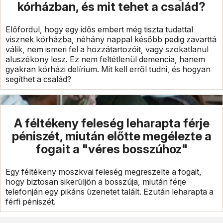
kórházban, és mit tehet a család?
Előfordul, hogy egy idős embert még tiszta tudattal
visznek kórházba, néhány nappal később pedig zavarttá
válik, nem ismeri fel a hozzátartozóit, vagy szokatlanul
aluszékony lesz. Ez nem feltétlenül demencia, hanem
gyakran kórházi delírium. Mit kell erről tudni, és hogyan
segíthet a család?
A féltékeny feleség leharapta férje
péniszét, miután előtte megélezte a
fogait a "véres bosszúhoz"
Egy féltékeny moszkvai feleség megreszelte a fogait,
hogy biztosan sikerüljön a bosszúja, miután férje
telefonján egy pikáns üzenetet talált. Ezután leharapta a
férfi péniszét.