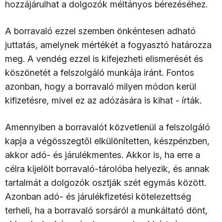
hozzájárulhat a dolgozók méltányos bérezéséhez.
A borravaló ezzel szemben önkéntesen adható
juttatás, amelynek mértékét a fogyasztó határozza
meg. A vendég ezzel is kifejezheti elismerését és
köszönetét a felszolgáló munkája iránt. Fontos
azonban, hogy a borravaló milyen módon kerül
kifizetésre, mivel ez az adózására is kihat - írták.
Amennyiben a borravalót közvetlenül a felszolgáló
kapja a végösszegtől elkülönítetten, készpénzben,
akkor adó- és járulékmentes. Akkor is, ha erre a
célra kijelölt borravaló-tárolóba helyezik, és annak
tartalmát a dolgozók osztják szét egymás között.
Azonban adó- és járulékfizetési kötelezettség
terheli, ha a borravaló sorsáról a munkáltató dönt,