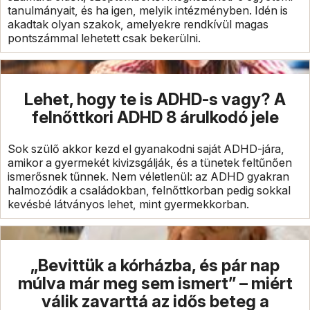
tanulmányait, és ha igen, melyik intézményben. Idén is
akadtak olyan szakok, amelyekre rendkívül magas
pontszámmal lehetett csak bekerülni.
Lehet, hogy te is ADHD-s vagy? A
felnőttkori ADHD 8 árulkodó jele
Sok szülő akkor kezd el gyanakodni saját ADHD-jára,
amikor a gyermekét kivizsgálják, és a tünetek feltűnően
ismerősnek tűnnek. Nem véletlenül: az ADHD gyakran
halmozódik a családokban, felnőttkorban pedig sokkal
kevésbé látványos lehet, mint gyermekkorban.
„Bevittük a kórházba, és pár nap
múlva már meg sem ismert” – miért
válik zavarttá az idős beteg a