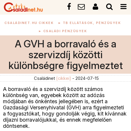
CSALÁDINET.HU CIKKEK
►
TB ELLÁTÁSOK, PÉNZÜGYEK
►
CSALÁDI PÉNZÜGYEK
A GVH a borravaló és a
szervizdíj közötti
különbségre figyelmeztet
Családinet
[cikkei]
- 2024-07-15
A borravaló és a szervizdíj között számos
különbség van, egyebek között az adózás
módjában és önkéntes jellegében is, ezért a
Gazdasági Versenyhivatal (GVH) arra figyelmezteti
a fogyasztókat, hogy gondolják végig, kit kívánnak
díjazni borravalójukkal, és ennek megfelelően
döntsenek.