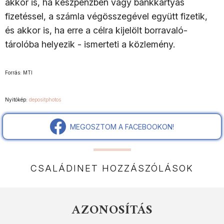
akkor is, ha készpénzben vagy bankkártyás
fizetéssel, a számla végösszegével együtt fizetik,
és akkor is, ha erre a célra kijelölt borravaló-
tárolóba helyezik - ismerteti a közlemény.
Forrás: MTI
Nyitókép:
depositphotos
MEGOSZTOM A FACEBOOKON!
CSALÁDINET HOZZÁSZÓLÁSOK
AZONOSÍTÁS