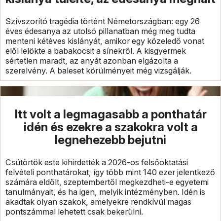
Szívszorító tragédia történt Németországban: egy 26
éves édesanya az utolsó pillanatban még meg tudta
menteni kétéves kislányát, amikor egy közeledő vonat
elől lelökte a babakocsit a sínekről. A kisgyermek
sértetlen maradt, az anyát azonban elgázolta a
szerelvény. A baleset körülményeit még vizsgálják.
Itt volt a legmagasabb a ponthatár
idén és ezekre a szakokra volt a
legnehezebb bejutni
Csütörtök este kihirdették a 2026-os felsőoktatási
felvételi ponthatárokat, így több mint 140 ezer jelentkező
számára eldőlt, szeptembertől megkezdheti-e egyetemi
tanulmányait, és ha igen, melyik intézményben. Idén is
akadtak olyan szakok, amelyekre rendkívül magas
pontszámmal lehetett csak bekerülni.