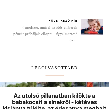
KÖVETKEZŐ HÍR
4 módszer, amivel az idős emberek
pénzét próbálják ellopni - figyelmeztesd
őket!
LEGOLVASOTTABB
Az utolsó pillanatban kilökte a
babakocsit a sínekről - kétéves
kislánya túlélte, az édesanya meghalt