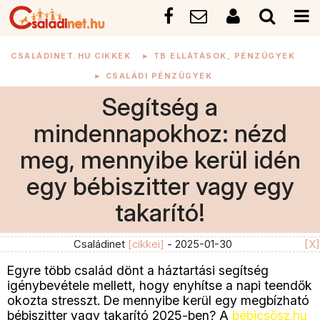
CSALÁDINET.HU CIKKEK
►
TB ELLÁTÁSOK, PÉNZÜGYEK
►
CSALÁDI PÉNZÜGYEK
Segítség a
mindennapokhoz: nézd
meg, mennyibe kerül idén
egy bébiszitter vagy egy
takarító!
Családinet
[cikkei]
- 2025-01-30
[X]
Egyre több család dönt a háztartási segítség
igénybevétele mellett, hogy enyhítse a napi teendők
okozta stresszt. De mennyibe kerül egy megbízható
bébiszitter vagy takarító 2025-ben? A
bébicsősz.hu