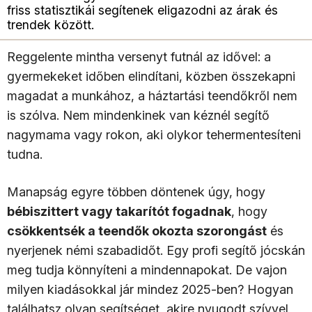
friss statisztikái segítenek eligazodni az árak és
trendek között.
Reggelente mintha versenyt futnál az idővel: a
gyermekeket időben elindítani, közben összekapni
magadat a munkához, a háztartási teendőkről nem
is szólva. Nem mindenkinek van kéznél segítő
nagymama vagy rokon, aki olykor tehermentesíteni
tudna.
Manapság egyre többen döntenek úgy, hogy
bébiszittert vagy takarítót fogadnak
, hogy
csökkentsék a teendők okozta szorongást
és
nyerjenek némi szabadidőt. Egy profi segítő jócskán
meg tudja könnyíteni a mindennapokat. De vajon
milyen kiadásokkal jár mindez 2025-ben? Hogyan
találhatsz olyan segítséget, akire nyugodt szívvel