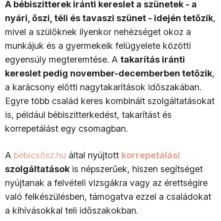
A bébiszitterek iránti kereslet a szünetek - a
nyári, őszi, téli és tavaszi szünet - idején tetőzik
,
mivel a szülőknek ilyenkor nehézséget okoz a
munkájuk és a gyermekeik felügyelete közötti
egyensúly megteremtése. A
takarítás iránti
kereslet pedig november-decemberben tetőzik
,
a karácsony előtti nagytakarítások időszakában.
Egyre több család keres kombinált szolgáltatásokat
is, például bébiszitterkedést, takarítást és
korrepetálást egy csomagban.
A
bébicsősz.hu
által nyújtott
korrepetálási
szolgáltatások
is népszerűek, hiszen segítséget
nyújtanak a felvételi vizsgákra vagy az érettségire
való felkészülésben, támogatva ezzel a családokat
a kihívásokkal teli időszakokban.