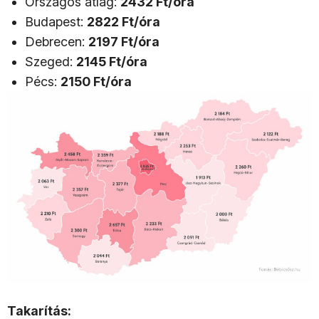
Országos átlag:
2432 Ft/óra
Budapest:
2822 Ft/óra
Debrecen:
2197 Ft/óra
Szeged:
2145 Ft/óra
Pécs:
2150 Ft/óra
Takarítás: