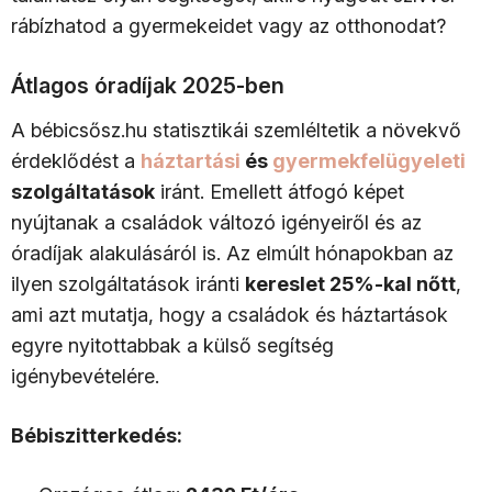
rábízhatod a gyermekeidet vagy az otthonodat?
Átlagos óradíjak 2025-ben
A bébicsősz.hu statisztikái szemléltetik a növekvő
érdeklődést a
háztartási
és
gyermekfelügyeleti
szolgáltatások
iránt. Emellett átfogó képet
nyújtanak a családok változó igényeiről és az
óradíjak alakulásáról is. Az elmúlt hónapokban az
ilyen szolgáltatások iránti
kereslet 25%-kal nőtt
,
ami azt mutatja, hogy a családok és háztartások
egyre nyitottabbak a külső segítség
igénybevételére.
Bébiszitterkedés: