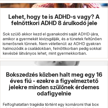
Lehet, hogy te is ADHD-s vagy? A
felnőttkori ADHD 8 árulkodó jele
Sok szülő akkor kezd el gyanakodni saját ADHD-jára,
amikor a gyermekét kivizsgálják, és a tünetek feltűnően
ismerősnek tűnnek. Nem véletlenül: az ADHD gyakran
halmozódik a családokban, felnőttkorban pedig sokkal
kevésbé látványos lehet, mint gyermekkorban.
Bokszedzés közben halt meg egy 16
éves fiú - ezekre a figyelmeztető
jelekre minden szülőnek érdemes
odafigyelnie
Felfoghatatlan tragédia történt egy komáromi thai box