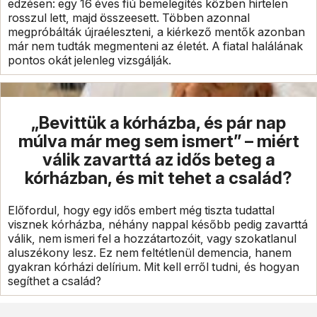
edzésen: egy 16 éves fiú bemelegítés közben hirtelen
rosszul lett, majd összeesett. Többen azonnal
megpróbálták újraéleszteni, a kiérkező mentők azonban
már nem tudták megmenteni az életét. A fiatal halálának
pontos okát jelenleg vizsgálják.
„Bevittük a kórházba, és pár nap
múlva már meg sem ismert” – miért
válik zavarttá az idős beteg a
kórházban, és mit tehet a család?
Előfordul, hogy egy idős embert még tiszta tudattal
visznek kórházba, néhány nappal később pedig zavarttá
válik, nem ismeri fel a hozzátartozóit, vagy szokatlanul
aluszékony lesz. Ez nem feltétlenül demencia, hanem
gyakran kórházi delírium. Mit kell erről tudni, és hogyan
segíthet a család?