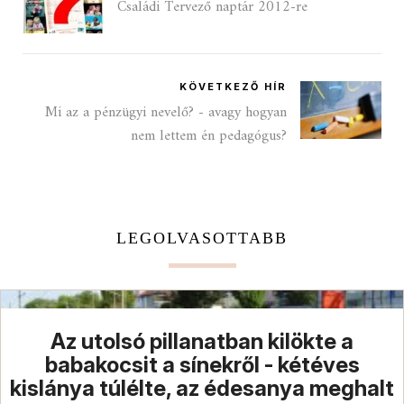
Családi Tervező naptár 2012-re
KÖVETKEZŐ HÍR
Mi az a pénzügyi nevelő? - avagy hogyan
nem lettem én pedagógus?
LEGOLVASOTTABB
Az utolsó pillanatban kilökte a
babakocsit a sínekről - kétéves
kislánya túlélte, az édesanya meghalt