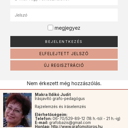
megjegyez
ELFELEJTETT JELSZÓ
ÚJ REGISZTRÁCIÓ
Nem érkezett még hozzászólás.
Makra Ildikó Judit
Írásjavító grafo-pedagógus
Rajzelemzés és íráselemzés
Elérhetőségeim:
Telefon:
06-70/529-89-12 (18 h.-tól - 21 h.-ig)
E-mail:
grafobazis@gmail.com
Honlap:
http://www.grafomotoros.hu