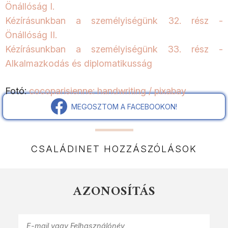
Önállóság I.
Kézírásunkban a személyiségünk 32. rész -
Önállóság II.
Kézírásunkban a személyiségünk 33. rész -
Alkalmazkodás és diplomatikusság
Fotó:
cocoparisienne: handwriting / pixabay
MEGOSZTOM A FACEBOOKON!
CSALÁDINET HOZZÁSZÓLÁSOK
AZONOSÍTÁS