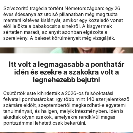
Szívszorító tragédia történt Németországban: egy 26
éves édesanya az utolsó pillanatban még meg tudta
menteni kétéves kislányát, amikor egy közeledő vonat
elől lelökte a babakocsit a sínekről. A kisgyermek
sértetlen maradt, az anyát azonban elgázolta a
szerelvény. A baleset körülményeit még vizsgálják.
Itt volt a legmagasabb a ponthatár
idén és ezekre a szakokra volt a
legnehezebb bejutni
Csütörtök este kihirdették a 2026-os felsőoktatási
felvételi ponthatárokat, így több mint 140 ezer jelentkező
számára eldőlt, szeptembertől megkezdheti-e egyetemi
tanulmányait, és ha igen, melyik intézményben. Idén is
akadtak olyan szakok, amelyekre rendkívül magas
pontszámmal lehetett csak bekerülni.