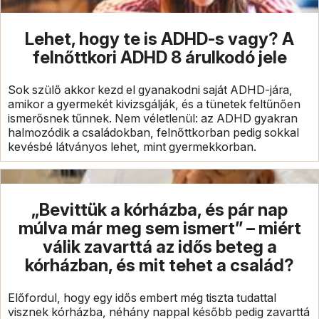
Lehet, hogy te is ADHD-s vagy? A
felnőttkori ADHD 8 árulkodó jele
Sok szülő akkor kezd el gyanakodni saját ADHD-jára,
amikor a gyermekét kivizsgálják, és a tünetek feltűnően
ismerősnek tűnnek. Nem véletlenül: az ADHD gyakran
halmozódik a családokban, felnőttkorban pedig sokkal
kevésbé látványos lehet, mint gyermekkorban.
„Bevittük a kórházba, és pár nap
múlva már meg sem ismert” – miért
válik zavarttá az idős beteg a
kórházban, és mit tehet a család?
Előfordul, hogy egy idős embert még tiszta tudattal
visznek kórházba, néhány nappal később pedig zavarttá