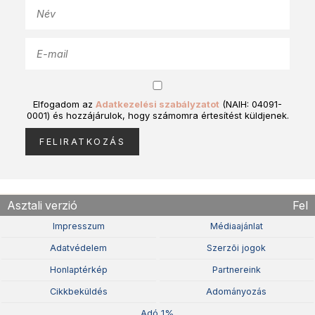
Elfogadom az
Adatkezelési szabályzatot
(NAIH: 04091-
0001) és hozzájárulok, hogy számomra értesítést küldjenek.
Asztali verzió
Fel
Impresszum
Médiaajánlat
Adatvédelem
Szerzõi jogok
Honlaptérkép
Partnereink
Cikkbeküldés
Adományozás
Adó 1%