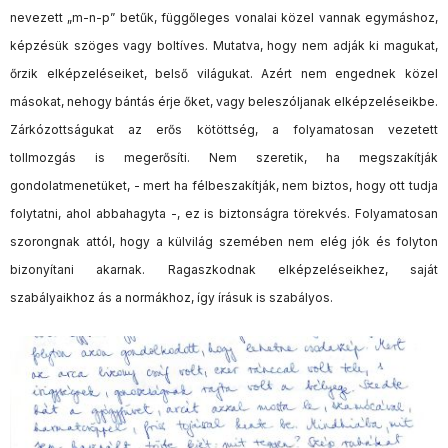
nevezett „m-n-p” betűk, függőleges vonalai közel vannak egymáshoz,
képzésük szöges vagy boltíves. Mutatva, hogy nem adják ki magukat,
őrzik elképzeléseiket, belső világukat. Azért nem engednek közel
másokat, nehogy bántás érje őket, vagy beleszóljanak elképzeléseikbe.
Zárkózottságukat az erős kötöttség, a folyamatosan vezetett
tollmozgás is megerősíti. Nem szeretik, ha megszakítják
gondolatmenetüket, - mert ha félbeszakítják, nem biztos, hogy ott tudja
folytatni, ahol abbahagyta -, ez is biztonságra törekvés. Folyamatosan
szorongnak attól, hogy a külvilág szemében nem elég jók és folyton
bizonyítani akarnak. Ragaszkodnak elképzeléseikhez, saját
szabályaikhoz ás a normákhoz, így írásuk is szabályos.