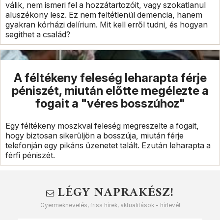
válik, nem ismeri fel a hozzátartozóit, vagy szokatlanul
aluszékony lesz. Ez nem feltétlenül demencia, hanem
gyakran kórházi delírium. Mit kell erről tudni, és hogyan
segíthet a család?
A féltékeny feleség leharapta férje
péniszét, miután előtte megélezte a
fogait a "véres bosszúhoz"
Egy féltékeny moszkvai feleség megreszelte a fogait,
hogy biztosan sikerüljön a bosszúja, miután férje
telefonján egy pikáns üzenetet talált. Ezután leharapta a
férfi péniszét.
LÉGY NAPRAKÉSZ!
Gyermeknevelés, friss hírek, aktualitások - hírlevél