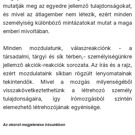
mutatják meg az egyedre jellemző tulajdonságokat,
és mivel az átlagember nem létezik, ezért minden
személyiség különböző mintázatokat mutat a maga
emberi mivoltában.
Minden mozdulatunk, válaszreakciónk - a
társadalmi, tárgyi és sík térben,- személyiségünkre
jellemző akciók-reakciók sorozata. Az írás és a rajz,
ezért mozdulataink síkban rögzült lenyomatainak
tekintendők. Mivel a mozgás milyenségéből
visszakövetkeztethetünk a létrehozó személy
tulajdonságaira, így írómozgásból szintén
elemezhető létrehozójának egyénisége.
Az akarat megjelenése írásunkban