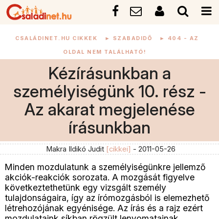
CSALÁDINET.HU CIKKEK
►
SZABADIDŐ
►
404 - AZ
OLDAL NEM TALÁLHATÓ!
Kézírásunkban a
személyiségünk 10. rész -
Az akarat megjelenése
írásunkban
Makra Ildikó Judit
[cikkei]
- 2011-05-26
Minden mozdulatunk a személyiségünkre jellemző
akciók-reakciók sorozata. A mozgását figyelve
következtethetünk egy vizsgált személy
tulajdonságaira, így az írómozgásból is elemezhető
létrehozójának egyénisége. Az írás és a rajz ezért
mozdulataink síkban rögzült lenyomatainak