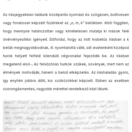
Az írásjegyekben találunk középerős nyomást és szögesen, boltívesen
vagy fonatosan képzett füzéreket az „n, m, k” betűkben. Attól függően,
hogy mennyire határozottan vagy kíméletesen mutatja ki mások felé
önérvényesítési igényeit. Előfordul, hogy az írott kisbetűs írásban a k
betűk megnagyobbodnak, ill. nyomtatottá válik, sőt esetenként középső
hurok helyett felfelé kilendülő végvonallal fejeződik be. Az írásban
megjelenő alsó-, és felsőzónás hurkok szűkek, soványak, mert nem az
élmények motiválják, hanem a belső elképzelés. Az íráshaladás gyors,
így enyhén jobbra dőlő, kis szóközökkel képzett. Ebben az esetben
szorongásmentes, nagyobb mérettel rendelkező írást látunk.