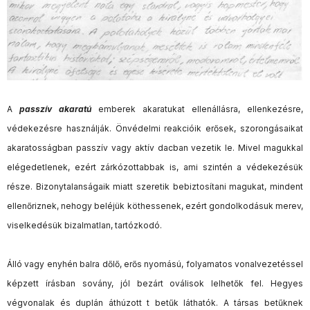
A
passzív akaratú
emberek akaratukat ellenállásra, ellenkezésre,
védekezésre használják. Önvédelmi reakcióik erősek, szorongásaikat
akaratosságban passzív vagy aktív dacban vezetik le. Mivel magukkal
elégedetlenek, ezért zárkózottabbak is, ami szintén a védekezésük
része. Bizonytalanságaik miatt szeretik bebiztosítani magukat, mindent
ellenőriznek, nehogy beléjük köthessenek, ezért gondolkodásuk merev,
viselkedésük bizalmatlan, tartózkodó.
Álló vagy enyhén balra dőlő, erős nyomású, folyamatos vonalvezetéssel
képzett írásban sovány, jól bezárt oválisok lelhetők fel. Hegyes
végvonalak és duplán áthúzott t betűk láthatók. A társas betűknek