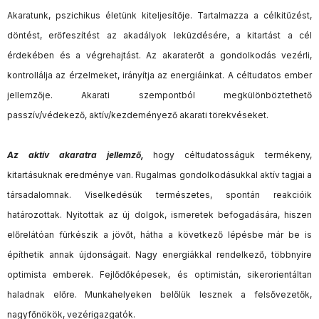
Akaratunk, pszichikus életünk kiteljesítője. Tartalmazza a célkitűzést,
döntést, erőfeszítést az akadályok leküzdésére, a kitartást a cél
érdekében és a végrehajtást. Az akaraterőt a gondolkodás vezérli,
kontrollálja az érzelmeket, irányítja az energiáinkat. A céltudatos ember
jellemzője. Akarati szempontból megkülönböztethető
passzív/védekező, aktív/kezdeményező akarati törekvéseket.
Az aktív akaratra jellemző,
hogy céltudatosságuk termékeny,
kitartásuknak eredménye van. Rugalmas gondolkodásukkal aktív tagjai a
társadalomnak. Viselkedésük természetes, spontán reakcióik
határozottak. Nyitottak az új dolgok, ismeretek befogadására, hiszen
előrelátóan fürkészik a jövőt, hátha a következő lépésbe már be is
építhetik annak újdonságait. Nagy energiákkal rendelkező, többnyire
optimista emberek. Fejlődőképesek, és optimistán, sikerorientáltan
haladnak előre. Munkahelyeken belőlük lesznek a felsővezetők,
nagyfőnökök, vezérigazgatók.