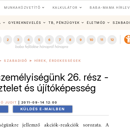
MUNKAKÖZVETÍTŐ
KALKULÁTOR
BABA-MAMA HÍRLEV
A
GYEREKNEVELÉS
TB, PÉNZÜGYEK
ÉLETMÓD
SZABAD
2
3
4
5
6
7
8
9
10
11
12
SZABADIDŐ
HÍREK, ÉRDEKESSÉGEK
személyiségünk 26. rész -
telet és újítóképesség
KÓ JUDIT
|
2011-09-14 12:00
!
KÜLDÉS E-MAILBEN
égünkre jellemző akciók-reakciók sorozata. A