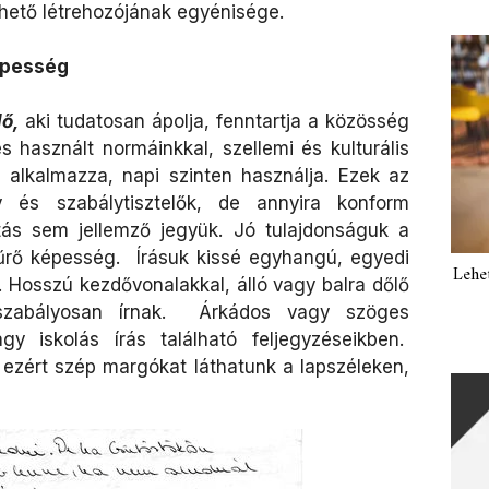
hető létrehozójának egyénisége.
épesség
ő,
aki tudatosan ápolja, fenntartja a közösség
és használt normáinkkal, szellemi és kulturális
 alkalmazza, napi szinten használja. Ezek az
és szabálytisztelők, de annyira konform
tás sem jellemző jegyük. Jó tulajdonságuk a
tűrő képesség. Írásuk kissé egyhangú, egyedi
Lehe
Hosszú kezdővonalakkal, álló vagy balra dőlő
 szabályosan írnak. Árkádos vagy szöges
gy iskolás írás található feljegyzéseikben.
s, ezért szép margókat láthatunk a lapszéleken,