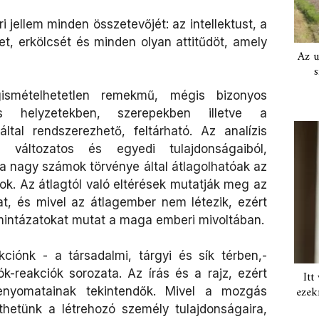
 jellem minden összetevőjét: az intellektust, a
, erkölcsét és minden olyan attitűdöt, amely
Az u
s
ismételhetetlen remekmű, mégis bizonyos
 helyzetekben, szerepekben illetve a
ltal rendszerezhető, feltárható. Az analízis
változatos és egyedi tulajdonságaiból,
 a nagy számok törvénye által átlagolhatóak az
ok. Az átlagtól való eltérések mutatják meg az
t, és mivel az átlagember nem létezik, ezért
intázatokat mutat a maga emberi mivoltában.
ciónk - a társadalmi, tárgyi és sík térben,-
k-reakciók sorozata. Az írás és a rajz, ezért
Itt
ezek
lenyomatainak tekintendők. Mivel a mozgás
thetünk a létrehozó személy tulajdonságaira,