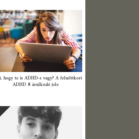
t, hogy te is ADHD-s vagy? A felnőttkori
ADHD 8 árulkodó jele