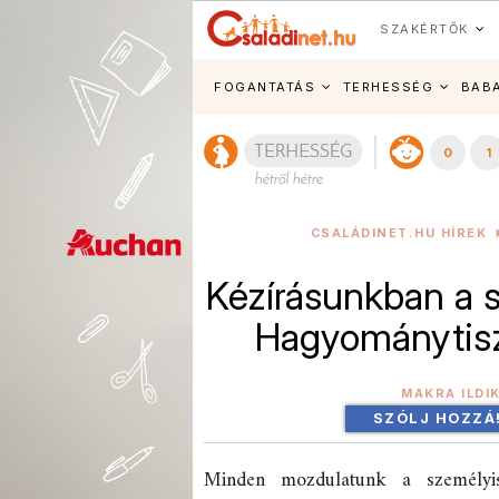
SZAKÉRTŐK
FOGANTATÁS
TERHESSÉG
BAB
0
1
CSALÁDINET.HU HÍREK
Kézírásunkban a 
Hagyománytisz
MAKRA ILDI
SZÓLJ HOZZÁ
Minden mozdulatunk a személyis