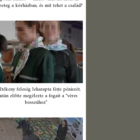
beteg a kórházban, és mit tehet a család?
ltékeny feleség leharapta férje péniszét,
után előtte megélezte a fogait a "véres
bosszúhoz"