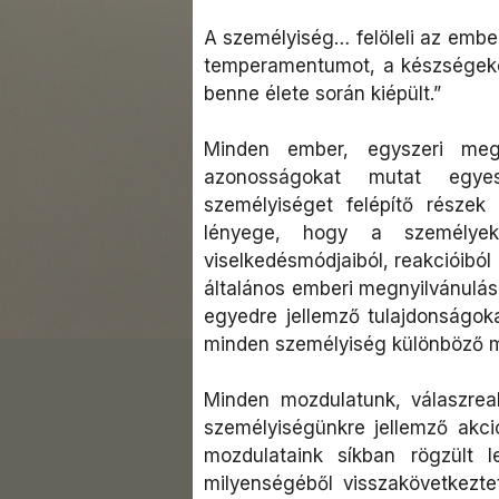
A személyiség… felöleli az emberi
temperamentumot, a készségeket
benne élete során kiépült.”
Minden ember, egyszeri meg
azonosságokat mutat egyes
személyiséget felépítő részek á
lényege, hogy a személyek 
viselkedésmódjaiból, reakcióiból
általános emberi megnyilvánulás
egyedre jellemző tulajdonságoka
minden személyiség különböző m
Minden mozdulatunk, válaszreak
személyiségünkre jellemző akció
mozdulataink síkban rögzült 
milyenségéből visszakövetkezte