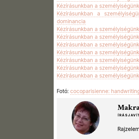
Kézírásunkban a személyiségünk 2
Kézírásunkban a személyiségü
dominancia
Kézírásunkban a személyiségünk 2
Kézírásunkban a személyiségünk 3
Kézírásunkban a személyiségünk 
Kézírásunkban a személyiségünk 
Kézírásunkban a személyiségünk 3
Kézírásunkban a személyiségünk 3
Kézírásunkban a személyiségünk 
Fotó:
cocoparisienne: handwritin
Makra 
ÍRÁSJAV
Rajzele