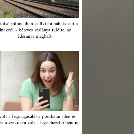
tolsó pillanatban kilökte a babakocsit a
ínekről - kétéves kislánya túlélte, az
édesanya meghalt
 volt a legmagasabb a ponthatár idén és
re a szakokra volt a legnehezebb bejutni