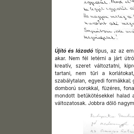
Újító és lázadó
típus, az az embe
akar. Nem fél letérni a járt útr
kreatív, szeret változtatni, ki
tartani, nem tűri a korlátoka
szabálytalan, egyedi formákkal;
domború sorokkal, füzéres, fona
mondott betűkötésekkel halad a
változatosak. Jobbra dőlő nagym