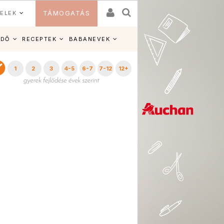
ELEK
TÁMOGATÁS
IDŐ
RECEPTEK
BABANEVEK
1
2
3
4-5
6-7
7-12
12+