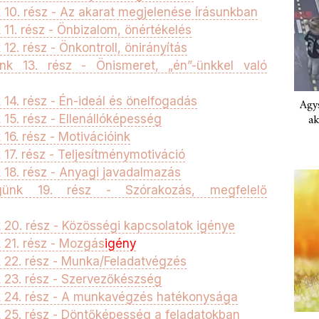
10. rész - Az akarat megjelenése írásunkban
11. rész - Önbizalom, önértékelés
2. rész - Önkontroll, önirányítás
nk 13. rész - Önismeret, „én”-ünkkel való
14. rész - Én-ideál és önelfogadás
Agys
ak
15. rész - Ellenállóképesség
16. rész - Motivációink
17. rész - Teljesítménymotiváció
18. rész - Anyagi javadalmazás
günk 19. rész - Szórakozás, megfelelő
20. rész - Közösségi kapcsolatok igénye
 21. rész - Mozgás
igény
 22. rész - Munka/Feladatvégzés
 23. rész - Szervezőkészség
 24. rész - A munkavégzés hatékonysága
 25. rész - Döntőképesség a feladatokban