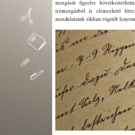
mozgását figyelve következtethetü
írómozgásból is elemezhető létr
mozdulataink síkban rögzült lenyoma