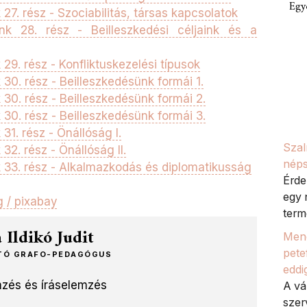
Egy
7. rész - Szociabilitás, társas kapcsolatok
nk 28. rész - Beilleszkedési céljaink és a
9. rész - Konfliktuskezelési típusok
0. rész - Beilleszkedésünk formái 1.
30. rész - Beilleszkedésünk formái 2.
30. rész - Beilleszkedésünk formái 3.
1. rész - Önállóság I.
Szal
2. rész - Önállóság II.
néps
33. rész - Alkalmazkodás és diplomatikusság
Érde
egy 
g / pixabay
termé
Ildikó Judit
Meno
petef
ÍTÓ GRAFO-PEDAGÓGUS
eddi
mzés és íráselemzés
A vá
szer