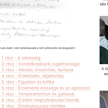
idős 
ések miatt, nem tartalmazzák a leírt jellemzők mindegyikét.)
1. rész - A sebesség
 2. rész - Gondolkodásunk rugalmassága
A fé
 rész - Alkotás, kreativitás, fantázia
mi
. rész - Érdeklődés, objektivitás
. rész - Figyelem és kritika
6. rész - Érzelmeink erőssége és az agresszió
 7. rész - Temperamentum és gátlások
8. rész - Érzelmi megnyilvánulási formák
 9. rész - Élménykészség mértéke