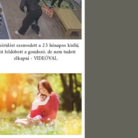
érülést szenvedett a 23 hónapos kisfiú,
it feldobott a gondozó, de nem tudott
elkapni - VIDEÓVAL