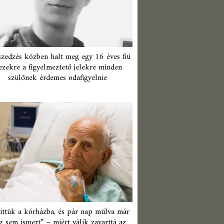
zedzés közben halt meg egy 16 éves fiú
ezekre a figyelmeztető jelekre minden
szülőnek érdemes odafigyelnie
ittük a kórházba, és pár nap múlva már
 sem ismert” – miért válik zavarttá az