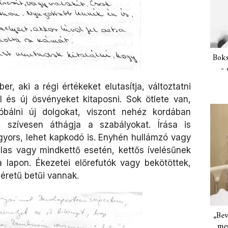
Boks
- 
r, aki a régi értékeket elutasítja, változtatni
ól és új ösvényeket kitaposni. Sok ötlete van,
próbálni új dolgokat, viszont nehéz kordában
t, szívesen áthágja a szabályokat. Írása is
 gyors, lehet kapkodó is. Enyhén hullámzó vagy
las vagy mindkettő esetén, kettős ívelésűnek
 lapon. Ékezetei előrefutók vagy bekötöttek,
éretű betűi vannak.
„Bev
meg