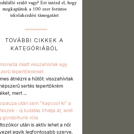
edülálló szülő vagy? Ezt intézd el, hogy
megkapjátok a 100 ezer forintos
iskolakezdési támogatást
TOVÁBBI CIKKEK A
KATEGÓRIÁBÓL
monella miatt visszahívtak egy
zerű tepertőkrémet
mes átnézni a hűtőt: visszahívtak
népszerű sertés tepertőkrém
ket, mert ...
pauza után sem "kapcsol ki" a
észek - új kutatás írhatja át, amit
g gondoltunk róla
ltozókor után is aktív lehet a női
vezet egyik legfontosabb szerve.