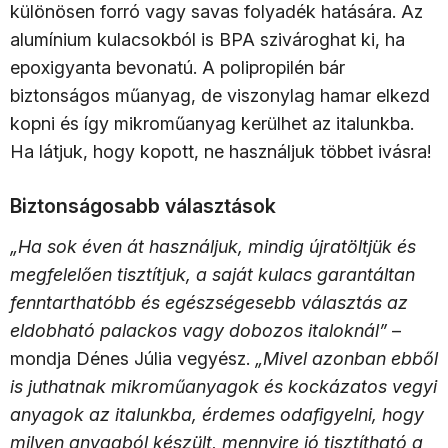
különösen forró vagy savas folyadék hatására. Az
alumínium kulacsokból is BPA szivároghat ki, ha
epoxigyanta bevonatú. A polipropilén bár
biztonságos műanyag, de viszonylag hamar elkezd
kopni és így mikroműanyag kerülhet az italunkba.
Ha látjuk, hogy kopott, ne használjuk többet ivásra!
Biztonságosabb választások
„Ha sok éven át használjuk, mindig újratöltjük és
megfelelően tisztítjuk, a saját kulacs garantáltan
fenntarthatóbb és egészségesebb választás az
eldobható palackos vagy dobozos italoknál”
–
mondja Dénes Júlia vegyész.
„Mivel azonban ebből
is juthatnak mikroműanyagok és kockázatos vegyi
anyagok az italunkba, érdemes odafigyelni, hogy
milyen anyagból készült, mennyire jó tisztítható a