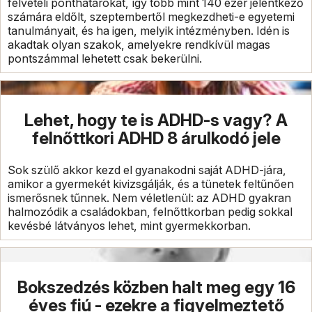
felvételi ponthatárokat, így több mint 140 ezer jelentkező
számára eldőlt, szeptembertől megkezdheti-e egyetemi
tanulmányait, és ha igen, melyik intézményben. Idén is
akadtak olyan szakok, amelyekre rendkívül magas
pontszámmal lehetett csak bekerülni.
Lehet, hogy te is ADHD-s vagy? A
felnőttkori ADHD 8 árulkodó jele
Sok szülő akkor kezd el gyanakodni saját ADHD-jára,
amikor a gyermekét kivizsgálják, és a tünetek feltűnően
ismerősnek tűnnek. Nem véletlenül: az ADHD gyakran
halmozódik a családokban, felnőttkorban pedig sokkal
kevésbé látványos lehet, mint gyermekkorban.
Bokszedzés közben halt meg egy 16
éves fiú - ezekre a figyelmeztető