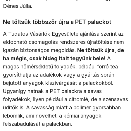
Dénes Júlia.
Ne töltsük többször újra a PET palackot
A Tudatos Vásárlók Egyesülete ajánlása szerint az
eldobható csomagolás rendszeres újratöltése nem
igazán biztonságos megoldás.
Ne töltsük újra, de
ha mégis, csak hideg italt tegyünk bele!
A
magas hőmérsékletű folyadék, például forró tea
gyorsíthatja az adalékok vagy a gyártás során
bejutott anyagok kiszivárgását a palackokból.
Ugyanígy hatnak a PET palackra a savas
folyadékok, ilyen például a citromlé, de a szénsavas
üdítők is. A savasság miatt a polimer gyorsabban
lebomlik, ami növelheti a kémiai anyagok
felszabadulását a palackban.