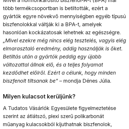
Mivel a hormonkárosító biszfenol-A-t (BPA) már
több termékcsoportban is betiltották, ezért a
gyártók egyre növekvő mennyiségben egyéb típusú
biszfenolokkal váltják ki a BPA-t, amelyek
hasonlóan kockázatosak lehetnek az egészségre.
„Mivel ezekre még nincs elég tesztelés, vagyis elég
elmarasztaló eredmény, addig használják is őket.
Betiltás után a gyártók peddig egy újabb
változattal állnak elő, és a teljes folyamat
kezdődhet előlről. Ezért a célunk, hogy minden
biszfenolt tiltsanak be”
– mondja Dénes Júlia.
Milyen kulacsot kerüljünk?
A Tudatos Vásárlók Egyesülete figyelmeztetése
szerint az átlátszó, plexi szerű polikarbonát
műanyag kulacsokból kijuthatnak biszfenolok,