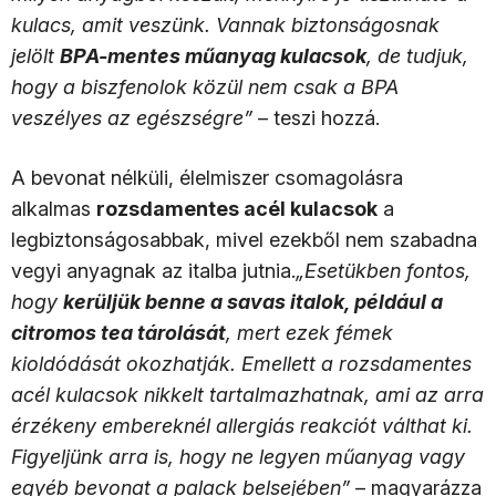
kulacs, amit veszünk. Vannak biztonságosnak
jelölt
BPA-mentes műanyag kulacsok
, de tudjuk,
hogy a biszfenolok közül nem csak a BPA
veszélyes az egészségre”
– teszi hozzá.
A bevonat nélküli, élelmiszer csomagolásra
alkalmas
rozsdamentes acél kulacsok
a
legbiztonságosabbak, mivel ezekből nem szabadna
vegyi anyagnak az italba jutnia.
„Esetükben fontos,
hogy
kerüljük benne a savas italok, például a
citromos tea tárolását
, mert ezek fémek
kioldódását okozhatják. Emellett a rozsdamentes
acél kulacsok nikkelt tartalmazhatnak, ami az arra
érzékeny embereknél allergiás reakciót válthat ki.
Figyeljünk arra is, hogy ne legyen műanyag vagy
egyéb bevonat a palack belsejében”
– magyarázza