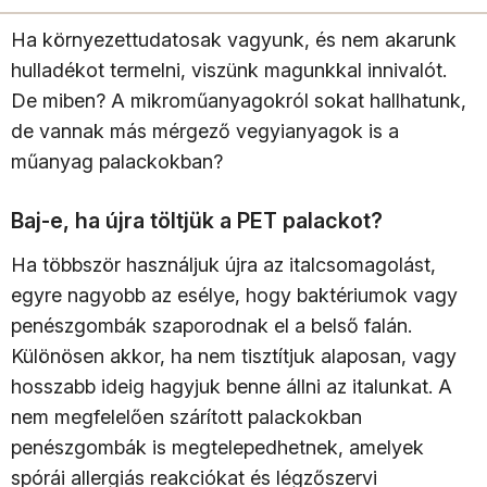
Ha környezettudatosak vagyunk, és nem akarunk
hulladékot termelni, viszünk magunkkal innivalót.
De miben? A mikroműanyagokról sokat hallhatunk,
de vannak más mérgező vegyianyagok is a
műanyag palackokban?
Baj-e, ha újra töltjük a PET palackot?
Ha többször használjuk újra az italcsomagolást,
egyre nagyobb az esélye, hogy baktériumok vagy
penészgombák szaporodnak el a belső falán.
Különösen akkor, ha nem tisztítjuk alaposan, vagy
hosszabb ideig hagyjuk benne állni az italunkat. A
nem megfelelően szárított palackokban
penészgombák is megtelepedhetnek, amelyek
spórái allergiás reakciókat és légzőszervi