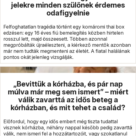
jelekre minden szülőnek érdemes
odafigyelnie
Felfoghatatlan tragédia történt egy komáromi thai box
edzésen: egy 16 éves fiú bemelegítés közben hirtelen
rosszul lett, majd összeesett. Többen azonnal
megpróbálták újraéleszteni, a kiérkező mentők azonban
már nem tudták megmenteni az életét. A fiatal halálának
pontos okát jelenleg vizsgálják.
„Bevittük a kórházba, és pár nap
múlva már meg sem ismert” – miért
válik zavarttá az idős beteg a
kórházban, és mit tehet a család?
Előfordul, hogy egy idős embert még tiszta tudattal
visznek kórházba, néhány nappal később pedig zavarttá
válik, nem ismeri fel a hozzátartozóit, vagy szokatlanul