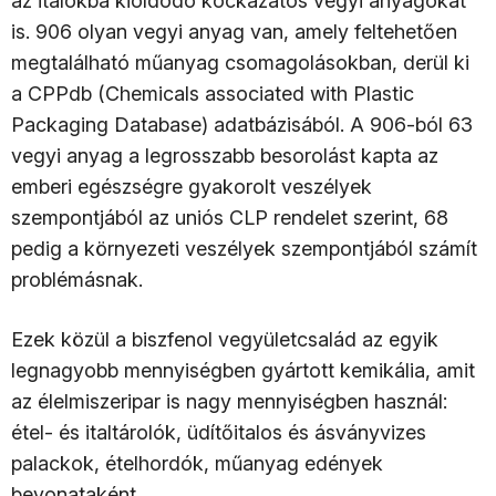
az italokba kioldódó kockázatos vegyi anyagokat
is. 906 olyan vegyi anyag van, amely feltehetően
megtalálható műanyag csomagolásokban, derül ki
a CPPdb (Chemicals associated with Plastic
Packaging Database) adatbázisából. A 906-ból 63
vegyi anyag a legrosszabb besorolást kapta az
emberi egészségre gyakorolt veszélyek
szempontjából az uniós CLP rendelet szerint, 68
pedig a környezeti veszélyek szempontjából számít
problémásnak.
Ezek közül a biszfenol vegyületcsalád az egyik
legnagyobb mennyiségben gyártott kemikália, amit
az élelmiszeripar is nagy mennyiségben használ:
étel- és italtárolók, üdítőitalos és ásványvizes
palackok, ételhordók, műanyag edények
bevonataként.