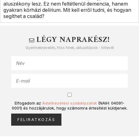
aluszékony lesz. Ez nem feltétlenül demencia, hanem
gyakran kórházi delírium. Mit kell erről tudni, és hogyan
segíthet a család?
LÉGY NAPRAKÉSZ!
Gyermeknevelés, friss hírek, aktualitások - hírlevél
Elfogadom az
Adatkezelési szabályzatot
(NAIH: 04091-
0001) és hozzájárulok, hogy számomra értesítést küldjenek.