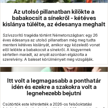
Az utolsó pillanatban kilökte a
babakocsit a sínekről - kétéves
kislánya túlélte, az édesanya meghalt
Szívszorító tragédia történt Németországban: egy 26
éves édesanya az utolsó pillanatban még meg tudta
menteni kétéves kislányát, amikor egy közeledő vonat
elől lelökte a babakocsit a sínekről. A kisgyermek
sértetlen maradt, az anyát azonban elgázolta a
szerelvény. A baleset körülményeit még vizsgálják.
Itt volt a legmagasabb a ponthatár
idén és ezekre a szakokra volt a
legnehezebb bejutni
Csütörtök este kihirdették a 2026-os felsőoktatási