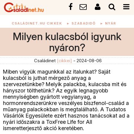
CSALÁDINET.HU CIKKEK
►
SZABADIDŐ
►
NYÁR
Milyen kulacsból igyunk
nyáron?
Családinet
[cikkei]
- 2024-08-06
Miben vigyük magunkkal az italunkat? Saját
kulacsból is juthat mérgező anyag a
szervezetünkbe? Melyik palackba, kulacsba mit és
hányszor tölthetünk? Az egyik legnagyobb
mennyiségben gyártott vegyianyag, a
hormonrendszerünkre veszélyes biszfenol-család a
műanyag palackokban is megtalálható. A Tudatos
Vásárlók Egyesülete ezért hasznos tanácsokat ad a
nyári időszakra a ToxFree Life for All
ismeretterjesztő akció keretében.