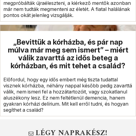
megpróbálták újraéleszteni, a kiérkező mentők azonban
már nem tudták megmenteni az életét. A fiatal halálának
pontos okát jelenleg vizsgálják.
„Bevittük a kórházba, és pár nap
múlva már meg sem ismert” – miért
válik zavarttá az idős beteg a
kórházban, és mit tehet a család?
Előfordul, hogy egy idős embert még tiszta tudattal
visznek kórházba, néhány nappal később pedig zavarttá
válik, nem ismeri fel a hozzátartozóit, vagy szokatlanul
aluszékony lesz. Ez nem feltétlenül demencia, hanem
gyakran kórházi delírium. Mit kell erről tudni, és hogyan
segíthet a család?
LÉGY NAPRAKÉSZ!