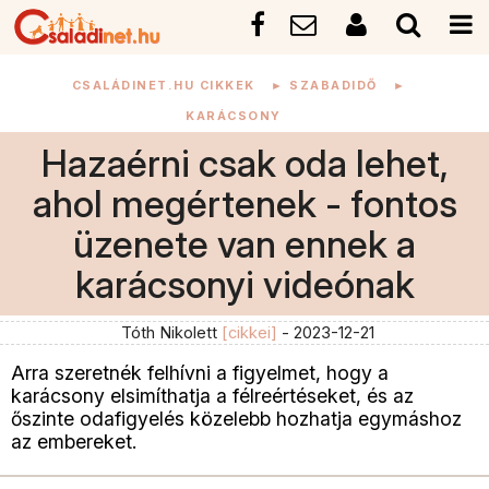
CSALÁDINET.HU CIKKEK
►
SZABADIDŐ
►
KARÁCSONY
Hazaérni csak oda lehet,
ahol megértenek - fontos
üzenete van ennek a
karácsonyi videónak
Tóth Nikolett
[cikkei]
- 2023-12-21
Arra szeretnék felhívni a figyelmet, hogy a
karácsony elsimíthatja a félreértéseket, és az
őszinte odafigyelés közelebb hozhatja egymáshoz
az embereket.