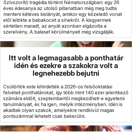
Szívszorító tragédia történt Németországban: egy 26
éves édesanya az utolsó pillanatban még meg tudta
menteni kétéves kislányát, amikor egy közeledő vonat
elől lelökte a babakocsit a sínekről. A kisgyermek
sértetlen maradt, az anyát azonban elgázolta a
szerelvény. A baleset körülményeit még vizsgálják.
Itt volt a legmagasabb a ponthatár
idén és ezekre a szakokra volt a
legnehezebb bejutni
Csütörtök este kihirdették a 2026-os felsőoktatási
felvételi ponthatárokat, így több mint 140 ezer jelentkező
számára eldőlt, szeptembertől megkezdheti-e egyetemi
tanulmányait, és ha igen, melyik intézményben. Idén is
akadtak olyan szakok, amelyekre rendkívül magas
pontszámmal lehetett csak bekerülni.