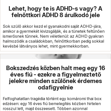
Lehet, hogy te is ADHD-s vagy? A
felnőttkori ADHD 8 árulkodó jele
Sok szülő akkor kezd el gyanakodni saját ADHD-jára,
amikor a gyermekét kivizsgálják, és a tünetek feltűnően
ismerősnek tűnnek. Nem véletlenül: az ADHD gyakran
halmozódik a családokban, felnőttkorban pedig sokkal
kevésbé látványos lehet, mint gyermekkorban.
Bokszedzés közben halt meg egy 16
éves fiú - ezekre a figyelmeztető
jelekre minden szülőnek érdemes
odafigyelnie
Felfoghatatlan tragédia történt egy komáromi thai box
edzésen: egy 16 éves fiú bemelegítés közben hirtelen
rosszul lett, majd összeesett. Többen azonnal