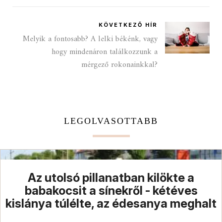
KÖVETKEZŐ HÍR
Melyik a fontosabb? A lelki békénk, vagy
hogy mindenáron találkozzunk a
mérgező rokonainkkal?
LEGOLVASOTTABB
Az utolsó pillanatban kilökte a
babakocsit a sínekről - kétéves
kislánya túlélte, az édesanya meghalt