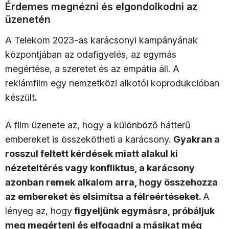
Érdemes megnézni és elgondolkodni az
üzenetén
A Telekom 2023-as karácsonyi kampányának
központjában az odafigyelés, az egymás
megértése, a szeretet és az empátia áll. A
reklámfilm egy nemzetközi alkotói koprodukcióban
készült
.
A film üzenete az, hogy a különböző hátterű
embereket is összekötheti a karácsony.
Gyakran a
rosszul feltett kérdések miatt alakul ki
nézeteltérés vagy konfliktus, a karácsony
azonban remek alkalom arra, hogy összehozza
az embereket és elsimítsa a félreértéseket.
A
lényeg az, hogy
figyeljünk egymásra, próbáljuk
meg megérteni és elfogadni a másikat még