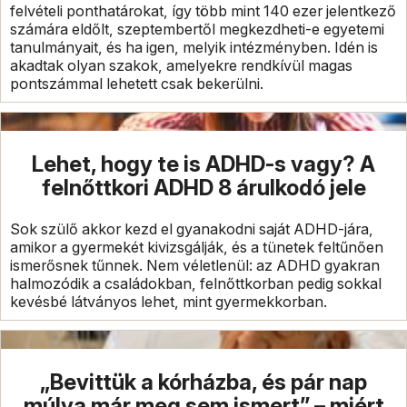
felvételi ponthatárokat, így több mint 140 ezer jelentkező
számára eldőlt, szeptembertől megkezdheti-e egyetemi
tanulmányait, és ha igen, melyik intézményben. Idén is
akadtak olyan szakok, amelyekre rendkívül magas
pontszámmal lehetett csak bekerülni.
Lehet, hogy te is ADHD-s vagy? A
felnőttkori ADHD 8 árulkodó jele
Sok szülő akkor kezd el gyanakodni saját ADHD-jára,
amikor a gyermekét kivizsgálják, és a tünetek feltűnően
ismerősnek tűnnek. Nem véletlenül: az ADHD gyakran
halmozódik a családokban, felnőttkorban pedig sokkal
kevésbé látványos lehet, mint gyermekkorban.
„Bevittük a kórházba, és pár nap
múlva már meg sem ismert” – miért