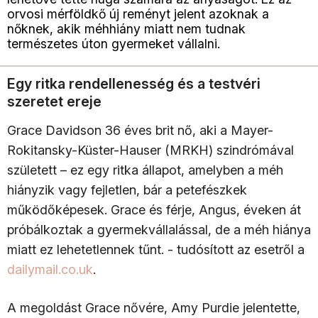
orvosi mérföldkő új reményt jelent azoknak a
nőknek, akik méhhiány miatt nem tudnak
természetes úton gyermeket vállalni.​
Egy ritka rendellenesség és a testvéri
szeretet ereje
Grace Davidson 36 éves brit nő, aki a Mayer-
Rokitansky-Küster-Hauser (MRKH) szindrómával
született – ez egy ritka állapot, amelyben a méh
hiányzik vagy fejletlen, bár a petefészkek
működőképesek. Grace és férje, Angus, éveken át
próbálkoztak a gyermekvállalással, de a méh hiánya
miatt ez lehetetlennek tűnt.​ - tudósított az esetről a
dailymail.co.uk
.
A megoldást Grace nővére, Amy Purdie jelentette,