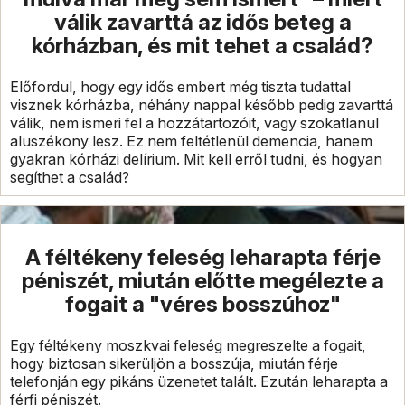
válik zavarttá az idős beteg a
kórházban, és mit tehet a család?
Előfordul, hogy egy idős embert még tiszta tudattal
visznek kórházba, néhány nappal később pedig zavarttá
válik, nem ismeri fel a hozzátartozóit, vagy szokatlanul
aluszékony lesz. Ez nem feltétlenül demencia, hanem
gyakran kórházi delírium. Mit kell erről tudni, és hogyan
segíthet a család?
A féltékeny feleség leharapta férje
péniszét, miután előtte megélezte a
fogait a "véres bosszúhoz"
Egy féltékeny moszkvai feleség megreszelte a fogait,
hogy biztosan sikerüljön a bosszúja, miután férje
telefonján egy pikáns üzenetet talált. Ezután leharapta a
férfi péniszét.