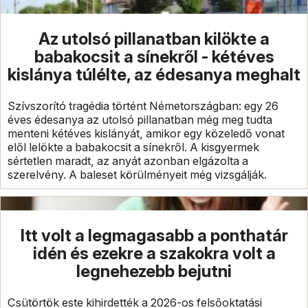
Az utolsó pillanatban kilökte a
babakocsit a sínekről - kétéves
kislánya túlélte, az édesanya meghalt
Szívszorító tragédia történt Németországban: egy 26
éves édesanya az utolsó pillanatban még meg tudta
menteni kétéves kislányát, amikor egy közeledő vonat
elől lelökte a babakocsit a sínekről. A kisgyermek
sértetlen maradt, az anyát azonban elgázolta a
szerelvény. A baleset körülményeit még vizsgálják.
Itt volt a legmagasabb a ponthatár
idén és ezekre a szakokra volt a
legnehezebb bejutni
Csütörtök este kihirdették a 2026-os felsőoktatási