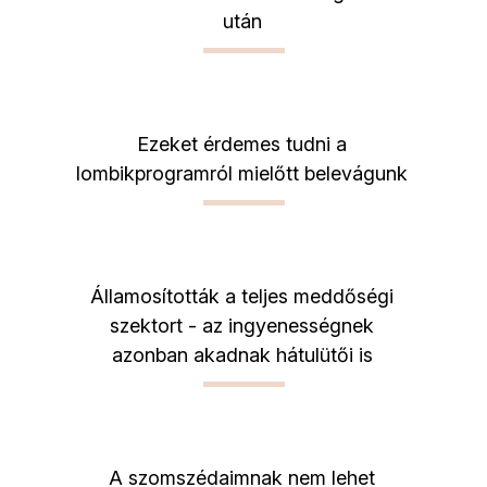
után
Ezeket érdemes tudni a
lombikprogramról mielőtt belevágunk
Államosították a teljes meddőségi
szektort - az ingyenességnek
azonban akadnak hátulütői is
A szomszédaimnak nem lehet