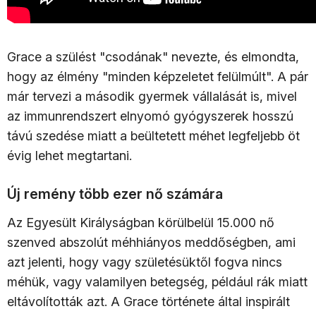
Grace a szülést "csodának" nevezte, és elmondta,
hogy az élmény "minden képzeletet felülmúlt". A pár
már tervezi a második gyermek vállalását is, mivel
az immunrendszert elnyomó gyógyszerek hosszú
távú szedése miatt a beültetett méhet legfeljebb öt
évig lehet megtartani.​
Új remény több ezer nő számára
Az Egyesült Királyságban körülbelül 15.000 nő
szenved abszolút méhhiányos meddőségben, ami
azt jelenti, hogy vagy születésüktől fogva nincs
méhük, vagy valamilyen betegség, például rák miatt
eltávolították azt. A Grace története által inspirált