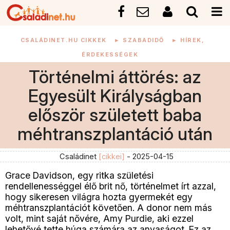
CSALÁDINET.HU CIKKEK
►
SZABADIDŐ
►
HÍREK,
ÉRDEKESSÉGEK
Történelmi áttörés: az
Egyesült Királyságban
először született baba
méhtranszplantáció után​
Családinet
[cikkei]
- 2025-04-15
Grace Davidson, egy ritka születési
rendellenességgel élő brit nő, történelmet írt azzal,
hogy sikeresen világra hozta gyermekét egy
méhtranszplantációt követően. A donor nem más
volt, mint saját nővére, Amy Purdie, aki ezzel
lehetővé tette húga számára az anyaságot. Ez az