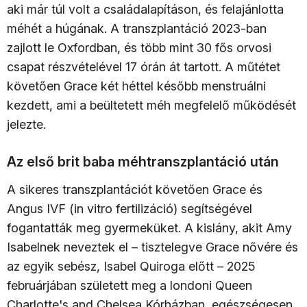
aki már túl volt a családalapításon, és felajánlotta
méhét a húgának. A transzplantáció 2023-ban
zajlott le Oxfordban, és több mint 30 fős orvosi
csapat részvételével 17 órán át tartott. A műtétet
követően Grace két héttel később menstruálni
kezdett, ami a beültetett méh megfelelő működését
jelezte.​
Az első brit baba méhtranszplantáció után
A sikeres transzplantációt követően Grace és
Angus IVF (in vitro fertilizáció) segítségével
fogantatták meg gyermeküket. A kislány, akit Amy
Isabelnek neveztek el – tisztelegve Grace nővére és
az egyik sebész, Isabel Quiroga előtt – 2025
februárjában született meg a londoni Queen
Charlotte's and Chelsea Kórházban, egészségesen,