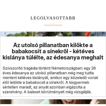
LEGOLVASOTTABB
Az utolsó pillanatban kilökte a
babakocsit a sínekről - kétéves
kislánya túlélte, az édesanya meghalt
Szívszorító tragédia történt Németországban: egy 26
éves édesanya az utolsó pillanatban még meg tudta
menteni kétéves kislányát, amikor egy közeledő vonat
elől lelökte a babakocsit a sínekről. A kisgyermek
sértetlen maradt, az anyát azonban elgázolta a
szerelvény. A baleset körülményeit még vizsgálják.