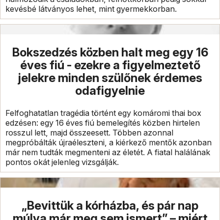
kevésbé látványos lehet, mint gyermekkorban.
Bokszedzés közben halt meg egy 16
éves fiú - ezekre a figyelmeztető
jelekre minden szülőnek érdemes
odafigyelnie
Felfoghatatlan tragédia történt egy komáromi thai box
edzésen: egy 16 éves fiú bemelegítés közben hirtelen
rosszul lett, majd összeesett. Többen azonnal
megpróbálták újraéleszteni, a kiérkező mentők azonban
már nem tudták megmenteni az életét. A fiatal halálának
pontos okát jelenleg vizsgálják.
„Bevittük a kórházba, és pár nap
múlva már meg sem ismert” – miért