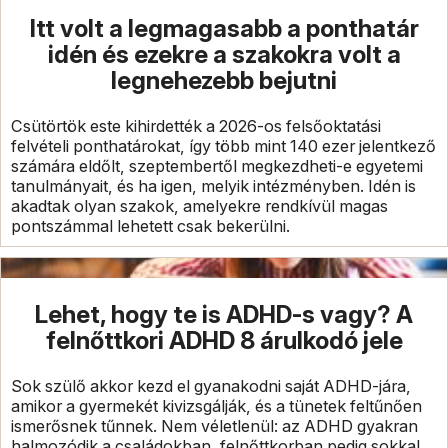
Itt volt a legmagasabb a ponthatár
idén és ezekre a szakokra volt a
legnehezebb bejutni
Csütörtök este kihirdették a 2026-os felsőoktatási
felvételi ponthatárokat, így több mint 140 ezer jelentkező
számára eldőlt, szeptembertől megkezdheti-e egyetemi
tanulmányait, és ha igen, melyik intézményben. Idén is
akadtak olyan szakok, amelyekre rendkívül magas
pontszámmal lehetett csak bekerülni.
Lehet, hogy te is ADHD-s vagy? A
felnőttkori ADHD 8 árulkodó jele
Sok szülő akkor kezd el gyanakodni saját ADHD-jára,
amikor a gyermekét kivizsgálják, és a tünetek feltűnően
ismerősnek tűnnek. Nem véletlenül: az ADHD gyakran
halmozódik a családokban, felnőttkorban pedig sokkal