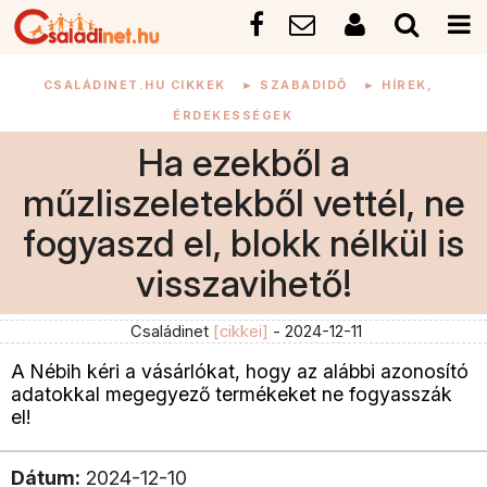
CSALÁDINET.HU CIKKEK
►
SZABADIDŐ
►
HÍREK,
ÉRDEKESSÉGEK
Ha ezekből a
műzliszeletekből vettél, ne
fogyaszd el, blokk nélkül is
visszavihető!
Családinet
[cikkei]
- 2024-12-11
A Nébih kéri a vásárlókat, hogy az alábbi azonosító
adatokkal megegyező termékeket ne fogyasszák
el!
Dátum:
2024-12-10