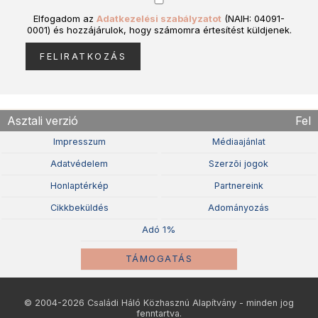
Elfogadom az
Adatkezelési szabályzatot
(NAIH: 04091-
0001) és hozzájárulok, hogy számomra értesítést küldjenek.
Asztali verzió
Fel
Impresszum
Médiaajánlat
Adatvédelem
Szerzõi jogok
Honlaptérkép
Partnereink
Cikkbeküldés
Adományozás
Adó 1%
TÁMOGATÁS
© 2004-2026 Családi Háló Közhasznú Alapítvány - minden jog
fenntartva.