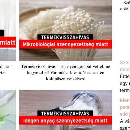
Sző
oldal
Szal
ohara -
Termékvisszahívás - Ha ilyen gombát vettél, ne
néps
vtak
fogyaszd el! Várandósok és idősek esetén
Érde
különösen veszélyes!
egy 
termé
Meno
petef
eddi
A vá
szer