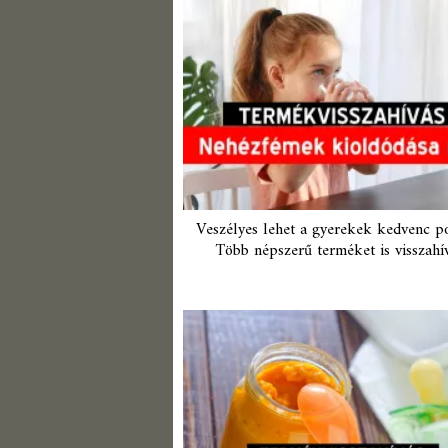
Veszélyes lehet a gyerekek kedvenc p
Több népszerű terméket is visszahí