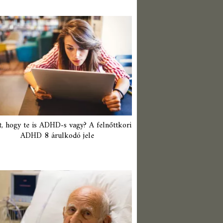
t, hogy te is ADHD-s vagy? A felnőttkori
ADHD 8 árulkodó jele