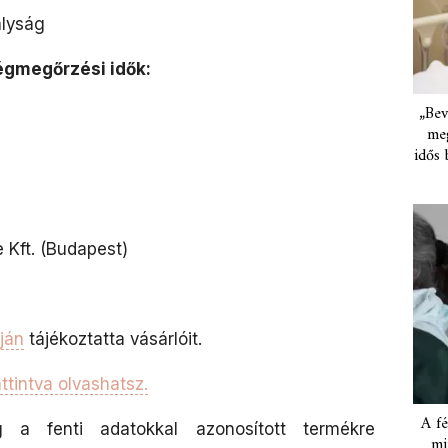
ályság
égmegőrzési idők:
„Bev
meg
idős 
 Kft. (Budapest)
ján
tájékoztatta vásárlóit.
ttintva olvashatsz.
A fé
g a fenti adatokkal azonosított termékre
mi