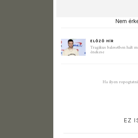
Nem érke
ELŐZŐ HÍR
Tragikus balesetben halt 
énekese
Ha ilyen ropogtatniv
EZ 