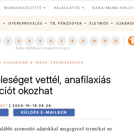
MUNKAKÖZVETÍTŐ
KALKULÁTOR
BABA-MAMA HÍRLEV
A
GYEREKNEVELÉS
TB, PÉNZÜGYEK
ÉLETMÓD
SZABAD
2
3
4
5
6
7
8
9
10
11
12
SZABADIDŐ
HÍREK, ÉRDEKESSÉGEK
eséget vettél, anafilaxiás
ciót okozhat
INET
|
2024-10-18 09:26
!
KÜLDÉS E-MAILBEN
 alábbi azonosító adatokkal megegyező terméket ne