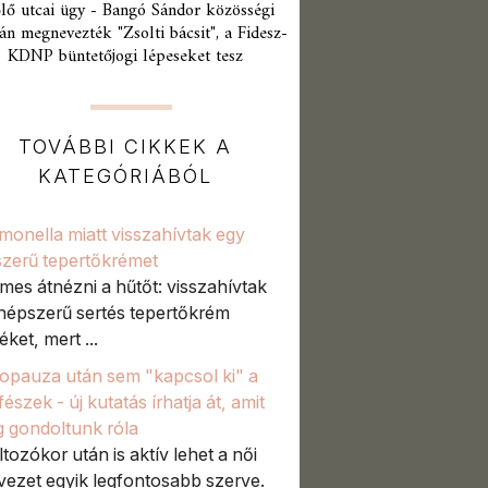
lő utcai ügy - Bangó Sándor közösségi
án megnevezték "Zsolti bácsit", a Fidesz-
KDNP büntetőjogi lépeseket tesz
TOVÁBBI CIKKEK A
KATEGÓRIÁBÓL
monella miatt visszahívtak egy
zerű tepertőkrémet
mes átnézni a hűtőt: visszahívtak
népszerű sertés tepertőkrém
ket, mert ...
pauza után sem "kapcsol ki" a
észek - új kutatás írhatja át, amit
g gondoltunk róla
ltozókor után is aktív lehet a női
vezet egyik legfontosabb szerve.