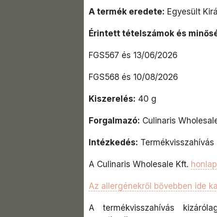
A termék eredete:
Egyesült Kir
Érintett tételszámok és minős
FGS567 és 13/06/2026
FGS568 és 10/08/2026
Kiszerelés:
40 g
Forgalmazó:
Culinaris Wholesale
Intézkedés:
Termékvisszahívás
A Culinaris Wholesale Kft.
honlap
Az allergénekről bővebben ide ka
A termékvisszahívás kizáróla