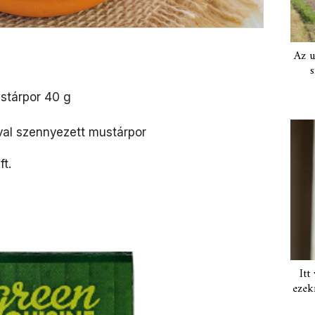
Az u
s
stárpor 40 g
al szennyezett mustárpor
t.
Itt
ezek