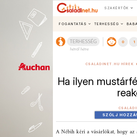
SZAKÉRTŐK
FOGANTATÁS
TERHESSÉG
BAB
0
1
CSALÁDINET.HU HÍREK
Ha ilyen mustárfél
reak
CSALÁD
SZÓLJ HOZZÁ
A Nébih kéri a vásárlókat, hogy az