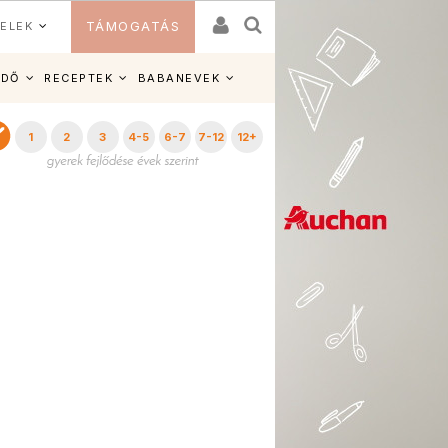
ELEK
TÁMOGATÁS
IDŐ
RECEPTEK
BABANEVEK
1
2
3
4-5
6-7
7-12
12+