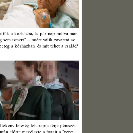
ittük a kórházba, és pár nap múlva már
 sem ismert” – miért válik zavarttá az
beteg a kórházban, és mit tehet a család?
ltékeny feleség leharapta férje péniszét,
után előtte megélezte a fogait a "véres