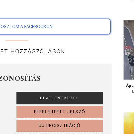
OSZTOM A FACEBOOKON!
NET HOZZÁSZÓLÁSOK
ZONOSÍTÁS
Agys
ak
ELFELEJTETT JELSZÓ
ÚJ REGISZTRÁCIÓ