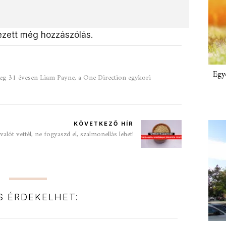
zett még hozzászólás.
Egy
meg 31 évesen Liam Payne, a One Direction egykori
KÖVETKEZŐ HÍR
alót vettél, ne fogyaszd el, szalmonellás lehet!
IS ÉRDEKELHET: