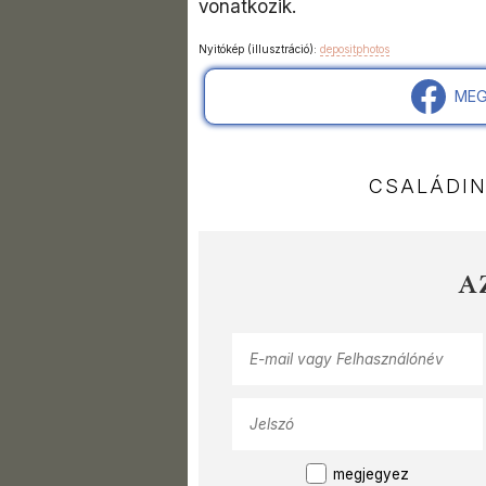
vonatkozik.
Nyitókép (illusztráció):
depositphotos
MEG
CSALÁDI
A
megjegyez