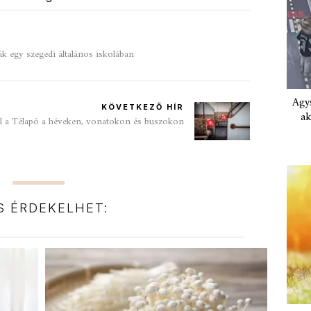
ák egy szegedi általános iskolában
Agys
KÖVETKEZŐ HÍR
ak
l a Télapó a héveken, vonatokon és buszokon
IS ÉRDEKELHET: