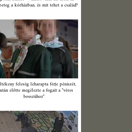
beteg a kórházban, és mit tehet a család?
ltékeny feleség leharapta férje péniszét,
után előtte megélezte a fogait a "véres
bosszúhoz"