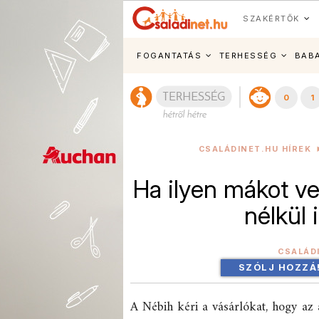
SZAKÉRTŐK
FOGANTATÁS
TERHESSÉG
BAB
0
1
CSALÁDINET.HU HÍREK
Ha ilyen mákot vet
nélkül 
CSALÁD
SZÓLJ HOZZÁ
A Nébih kéri a vásárlókat, hogy az