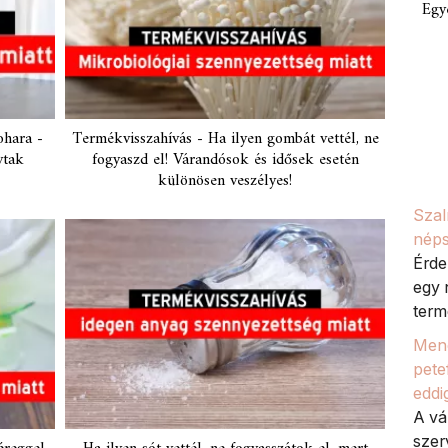
Egy
ohara -
Termékvisszahívás - Ha ilyen gombát vettél, ne
vtak
fogyaszd el! Várandósok és idősek esetén
különösen veszélyes!
Szal
néps
Érde
egy 
termé
Meno
petef
eddi
A vá
szer