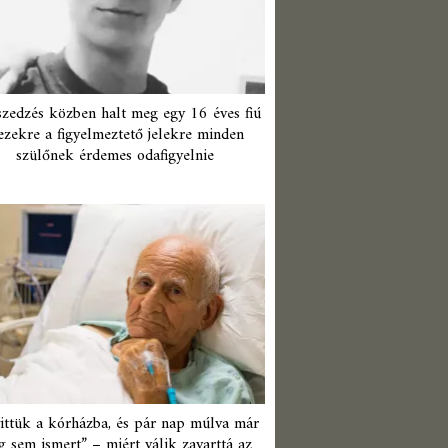
zedzés közben halt meg egy 16 éves fiú
ezekre a figyelmeztető jelekre minden
szülőnek érdemes odafigyelnie
ittük a kórházba, és pár nap múlva már
 sem ismert” – miért válik zavarttá az