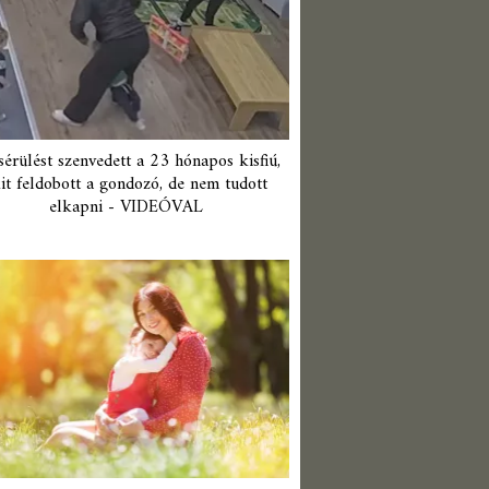
érülést szenvedett a 23 hónapos kisfiú,
it feldobott a gondozó, de nem tudott
elkapni - VIDEÓVAL