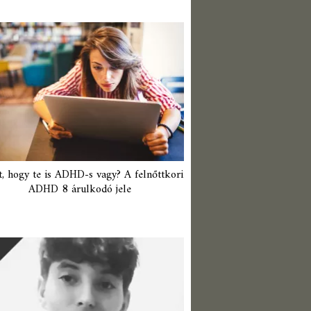
t, hogy te is ADHD-s vagy? A felnőttkori
ADHD 8 árulkodó jele