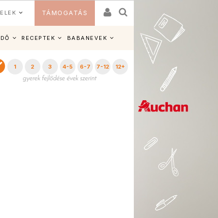
ELEK
TÁMOGATÁS
IDŐ
RECEPTEK
BABANEVEK
1
2
3
4-5
6-7
7-12
12+