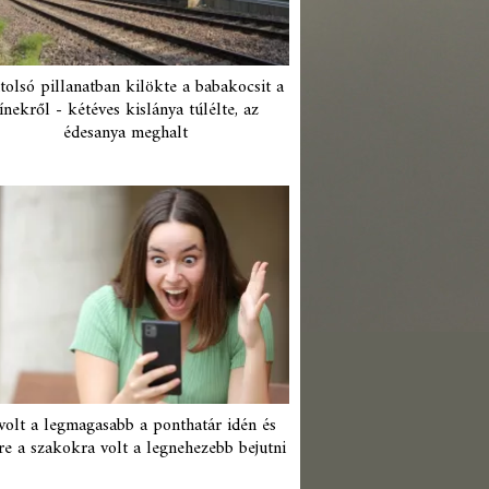
tolsó pillanatban kilökte a babakocsit a
ínekről - kétéves kislánya túlélte, az
édesanya meghalt
 volt a legmagasabb a ponthatár idén és
re a szakokra volt a legnehezebb bejutni