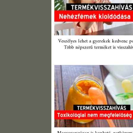
Veszélyes lehet a gyerekek kedvenc p
Több népszerű terméket is visszahí