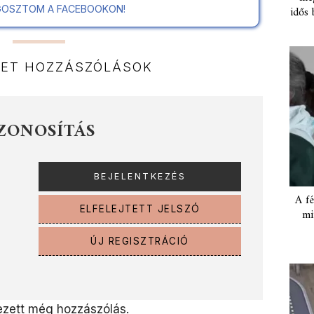
idős 
OSZTOM A FACEBOOKON!
NET HOZZÁSZÓLÁSOK
ZONOSÍTÁS
A fé
ELFELEJTETT JELSZÓ
mi
ÚJ REGISZTRÁCIÓ
zett még hozzászólás.