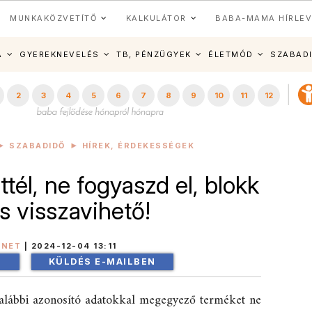
MUNKAKÖZVETÍTŐ
KALKULÁTOR
BABA-MAMA HÍRLEV
A
GYEREKNEVELÉS
TB, PÉNZÜGYEK
ÉLETMÓD
SZABAD
2
3
4
5
6
7
8
9
10
11
12
SZABADIDŐ
HÍREK, ÉRDEKESSÉGEK
tél, ne fogyaszd el, blokk
is visszavihető!
INET
|
2024-12-04 13:11
!
KÜLDÉS E-MAILBEN
 alábbi azonosító adatokkal megegyező terméket ne