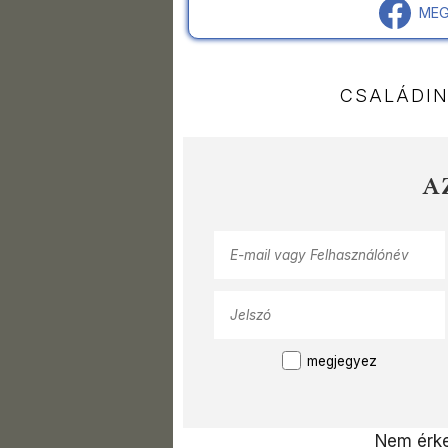
MEG
CSALÁDI
A
megjegyez
Nem érke