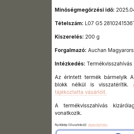
Minőségmegőrzési idő:
2025.04
Tételszám:
L07 G5 2810241536
Kiszerelés:
200 g
Forgalmazó:
Auchan Magyarorsz
Intézkedés:
Termékvisszahívás
Az érintett termék bármelyik 
blokk nélkül is visszatérítik.
tájékoztatta vásárlóit.
A termékvisszahívás kizáróla
vonatkozik.
Nyitókép (illusztráció):
depositphotos