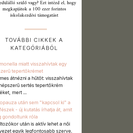
edülálló szülő vagy? Ezt intézd el, hogy
megkapjátok a 100 ezer forintos
iskolakezdési támogatást
TOVÁBBI CIKKEK A
KATEGÓRIÁBÓL
monella miatt visszahívtak egy
zerű tepertőkrémet
mes átnézni a hűtőt: visszahívtak
népszerű sertés tepertőkrém
ket, mert ...
pauza után sem "kapcsol ki" a
észek - új kutatás írhatja át, amit
g gondoltunk róla
ltozókor után is aktív lehet a női
vezet egyik legfontosabb szerve.