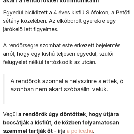
akart a rendőrökkel kommunikálni
Egyedül biciklizett a 4 éves kisfiú Siófokon, a Petőfi
sétány közelében. Az elkóborolt gyerekre egy
járókelő lett figyelmes.
A rendőrségre szombat este érkezett bejelentés
arról, hogy egy kisfiú teljesen egyedül, szülői
felügyelet nélkül tartózkodik az utcán.
A rendőrök azonnal a helyszínre siettek, ő
azonban nem akart szóbaállni velük.
Végül
a rendőrök úgy döntöttek, hogy útjára
bocsátják a kisfiút, de közben folyamatosan
szemmel tartják őt
- írja
a police.hu
.