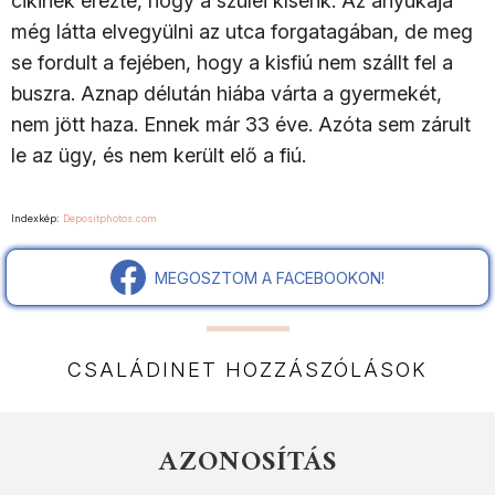
cikinek érezte, hogy a szülei kísérik. Az anyukája
még látta elvegyülni az utca forgatagában, de meg
se fordult a fejében, hogy a kisfiú nem szállt fel a
buszra. Aznap délután hiába várta a gyermekét,
nem jött haza. Ennek már 33 éve. Azóta sem zárult
le az ügy, és nem került elő a fiú.
Indexkép:
Depositphotos.com
MEGOSZTOM A FACEBOOKON!
CSALÁDINET HOZZÁSZÓLÁSOK
AZONOSÍTÁS