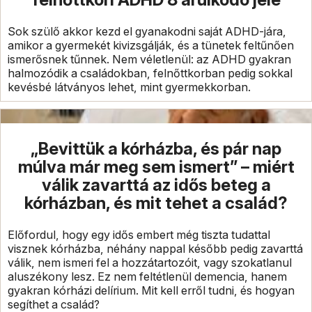
Sok szülő akkor kezd el gyanakodni saját ADHD-jára,
amikor a gyermekét kivizsgálják, és a tünetek feltűnően
ismerősnek tűnnek. Nem véletlenül: az ADHD gyakran
halmozódik a családokban, felnőttkorban pedig sokkal
kevésbé látványos lehet, mint gyermekkorban.
„Bevittük a kórházba, és pár nap
múlva már meg sem ismert” – miért
válik zavarttá az idős beteg a
kórházban, és mit tehet a család?
Előfordul, hogy egy idős embert még tiszta tudattal
visznek kórházba, néhány nappal később pedig zavarttá
válik, nem ismeri fel a hozzátartozóit, vagy szokatlanul
aluszékony lesz. Ez nem feltétlenül demencia, hanem
gyakran kórházi delírium. Mit kell erről tudni, és hogyan
segíthet a család?