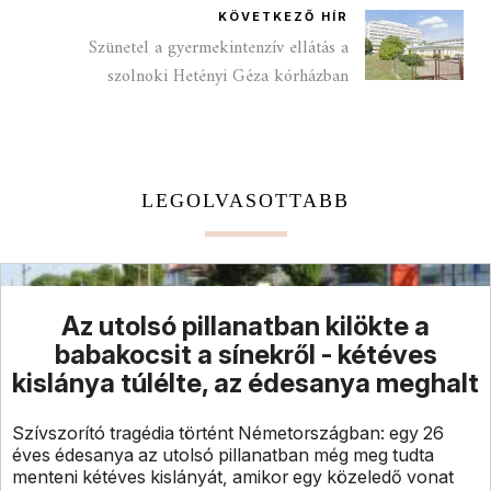
KÖVETKEZŐ HÍR
Szünetel a gyermekintenzív ellátás a
szolnoki Hetényi Géza kórházban
LEGOLVASOTTABB
Az utolsó pillanatban kilökte a
babakocsit a sínekről - kétéves
kislánya túlélte, az édesanya meghalt
Szívszorító tragédia történt Németországban: egy 26
éves édesanya az utolsó pillanatban még meg tudta
menteni kétéves kislányát, amikor egy közeledő vonat