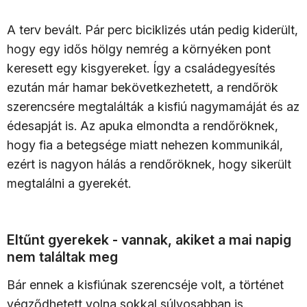
A terv bevált. Pár perc biciklizés után pedig kiderült,
hogy egy idős hölgy nemrég a környéken pont
keresett egy kisgyereket. Így a családegyesítés
ezután már hamar bekövetkezhetett, a rendőrök
szerencsére megtalálták a kisfiú nagymamáját és az
édesapját is. Az apuka elmondta a rendőröknek,
hogy fia a betegsége miatt nehezen kommunikál,
ezért is nagyon hálás a rendőröknek, hogy sikerült
megtalálni a gyerekét.
Eltűnt gyerekek - vannak, akiket a mai napig
nem találtak meg
Bár ennek a kisfiúnak szerencséje volt, a történet
végződhetett volna sokkal súlyosabban is.