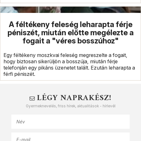
A féltékeny feleség leharapta férje
péniszét, miután előtte megélezte a
fogait a "véres bosszúhoz"
Egy féltékeny moszkvai feleség megreszelte a fogait,
hogy biztosan sikerüljön a bosszúja, miután férje
telefonján egy pikáns üzenetet talált. Ezután leharapta a
férfi péniszét.
LÉGY NAPRAKÉSZ!
Gyermeknevelés, friss hírek, aktualitások - hírlevél