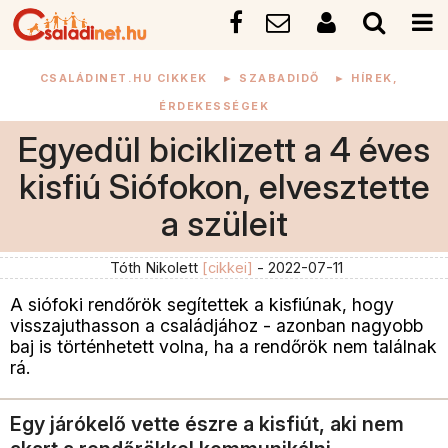
CSALÁDINET.HU CIKKEK
►
SZABADIDŐ
►
HÍREK,
ÉRDEKESSÉGEK
Egyedül biciklizett a 4 éves
kisfiú Siófokon, elvesztette
a szüleit
Tóth Nikolett
[cikkei]
- 2022-07-11
A siófoki rendőrök segítettek a kisfiúnak, hogy
visszajuthasson a családjához - azonban nagyobb
baj is történhetett volna, ha a rendőrök nem találnak
rá.
Egy járókelő vette észre a kisfiút, aki nem