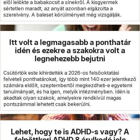
elől lelökte a babakocsit a sínekről. A kisgyermek
sértetlen maradt, az anyát azonban elgázolta a
szerelvény. A baleset körülményeit még vizsgálják.
Itt volt a legmagasabb a ponthatár
idén és ezekre a szakokra volt a
legnehezebb bejutni
Csütörtök este kihirdették a 2026-os felsőoktatási
felvételi ponthatárokat, így több mint 140 ezer jelentkező
számára eldőlt, szeptembertől megkezdheti-e egyetemi
tanulmányait, és ha igen, melyik intézményben. Idén is
akadtak olyan szakok, amelyekre rendkívül magas
pontszámmal lehetett csak bekerülni.
Lehet, hogy te is ADHD-s vagy? A
felnőttkori ADHD 8 árulkodó jele