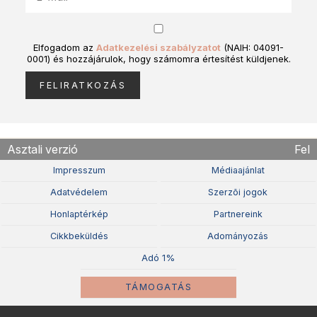
Elfogadom az
Adatkezelési szabályzatot
(NAIH: 04091-
0001) és hozzájárulok, hogy számomra értesítést küldjenek.
Asztali verzió
Fel
Impresszum
Médiaajánlat
Adatvédelem
Szerzõi jogok
Honlaptérkép
Partnereink
Cikkbeküldés
Adományozás
Adó 1%
TÁMOGATÁS