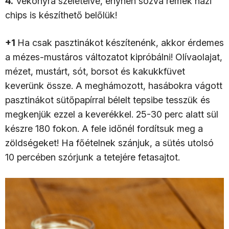
4.
Vékonyra szeletelve, enyhén sózva remek házi
chips is készíthető belőlük!
+1
Ha csak pasztinákot készítenénk, akkor érdemes
a mézes-mustáros változatot kipróbálni! Olívaolajat,
mézet, mustárt, sót, borsot és kakukkfüvet
keverünk össze. A meghámozott, hasábokra vágott
pasztinákot sütőpapírral bélelt tepsibe tesszük és
megkenjük ezzel a keverékkel. 25-30 perc alatt sül
készre 180 fokon. A fele időnél fordítsuk meg a
zöldségeket! Ha főételnek szánjuk, a sütés utolsó
10 percében szórjunk a tetejére fetasajtot.