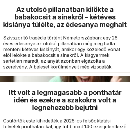
Az utolsó pillanatban kilökte a
babakocsit a sínekről - kétéves
kislánya túlélte, az édesanya meghalt
Szívszorító tragédia történt Németországban: egy 26
éves édesanya az utolsó pillanatban még meg tudta
menteni kétéves kislányát, amikor egy közeledő vonat
elől lelökte a babakocsit a sínekről. A kisgyermek
sértetlen maradt, az anyát azonban elgázolta a
szerelvény. A baleset körülményeit még vizsgálják.
Itt volt a legmagasabb a ponthatár
idén és ezekre a szakokra volt a
legnehezebb bejutni
Csütörtök este kihirdették a 2026-os felsőoktatási
felvételi ponthatárokat, így több mint 140 ezer jelentkező