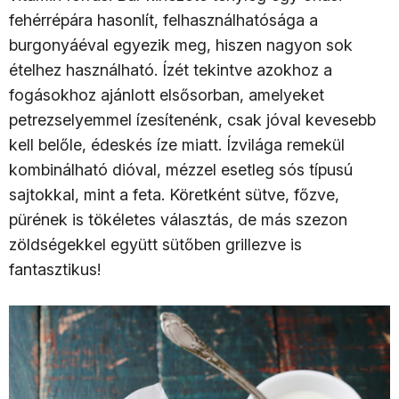
fehérrépára hasonlít, felhasználhatósága a
burgonyáéval egyezik meg, hiszen nagyon sok
ételhez használható. Ízét tekintve azokhoz a
fogásokhoz ajánlott elsősorban, amelyeket
petrezselyemmel ízesítenénk, csak jóval kevesebb
kell belőle, édeskés íze miatt. Ízvilága remekül
kombinálható dióval, mézzel esetleg sós típusú
sajtokkal, mint a feta. Köretként sütve, főzve,
pürének is tökéletes választás, de más szezon
zöldségekkel együtt sütőben grillezve is
fantasztikus!