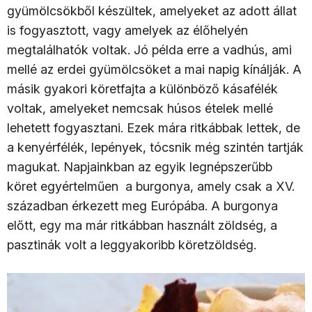
gyümölcsökből készültek, amelyeket az adott állat
is fogyasztott, vagy amelyek az élőhelyén
megtalálhatók voltak. Jó példa erre a vadhús, ami
mellé az erdei gyümölcsöket a mai napig kínálják. A
másik gyakori köretfajta a különböző kásafélék
voltak, amelyeket nemcsak húsos ételek mellé
lehetett fogyasztani. Ezek mára ritkábbak lettek, de
a kenyérfélék, lepények, tócsnik még szintén tartják
magukat. Napjainkban az egyik legnépszerűbb
köret egyértelműen a burgonya, amely csak a XV.
században érkezett meg Európába. A burgonya
előtt, egy ma már ritkábban használt zöldség, a
pasztinák volt a leggyakoribb köretzöldség.