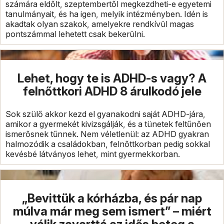
számára eldőlt, szeptembertől megkezdheti-e egyetemi
tanulmányait, és ha igen, melyik intézményben. Idén is
akadtak olyan szakok, amelyekre rendkívül magas
pontszámmal lehetett csak bekerülni.
Lehet, hogy te is ADHD-s vagy? A
felnőttkori ADHD 8 árulkodó jele
Sok szülő akkor kezd el gyanakodni saját ADHD-jára,
amikor a gyermekét kivizsgálják, és a tünetek feltűnően
ismerősnek tűnnek. Nem véletlenül: az ADHD gyakran
halmozódik a családokban, felnőttkorban pedig sokkal
kevésbé látványos lehet, mint gyermekkorban.
„Bevittük a kórházba, és pár nap
múlva már meg sem ismert” – miért