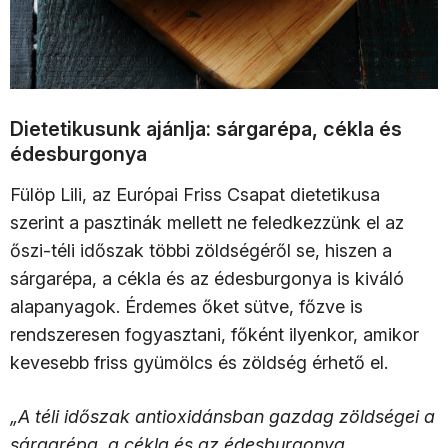
Dietetikusunk ajánlja: sárgarépa, cékla és
édesburgonya
Fülöp Lili, az Európai Friss Csapat dietetikusa
szerint a pasztinák mellett ne feledkezzünk el az
őszi-téli időszak többi zöldségéről se, hiszen a
sárgarépa, a cékla és az édesburgonya is kiváló
alapanyagok. Érdemes őket sütve, főzve is
rendszeresen fogyasztani, főként ilyenkor, amikor
kevesebb friss gyümölcs és zöldség érhető el.
„A téli időszak antioxidánsban gazdag zöldségei a
sárgarépa, a cékla és az édesburgonya,