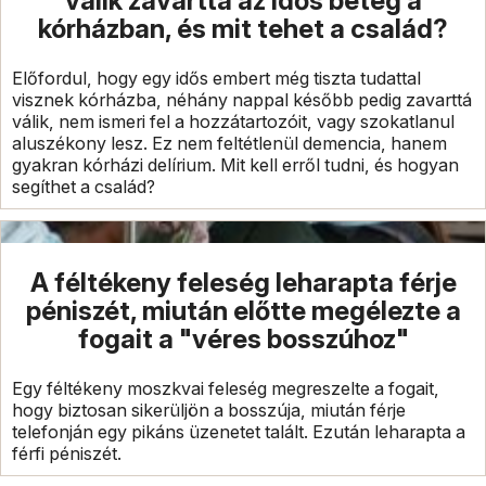
válik zavarttá az idős beteg a
kórházban, és mit tehet a család?
Előfordul, hogy egy idős embert még tiszta tudattal
visznek kórházba, néhány nappal később pedig zavarttá
válik, nem ismeri fel a hozzátartozóit, vagy szokatlanul
aluszékony lesz. Ez nem feltétlenül demencia, hanem
gyakran kórházi delírium. Mit kell erről tudni, és hogyan
segíthet a család?
A féltékeny feleség leharapta férje
péniszét, miután előtte megélezte a
fogait a "véres bosszúhoz"
Egy féltékeny moszkvai feleség megreszelte a fogait,
hogy biztosan sikerüljön a bosszúja, miután férje
telefonján egy pikáns üzenetet talált. Ezután leharapta a
férfi péniszét.