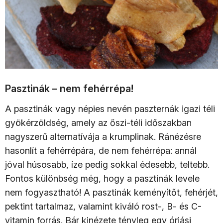
Pasztinák – nem fehérrépa!
A pasztinák vagy népies nevén paszternák igazi téli
gyökérzöldség, amely az őszi-téli időszakban
nagyszerű alternatívája a krumplinak. Ránézésre
hasonlít a fehérrépára, de nem fehérrépa: annál
jóval húsosabb, íze pedig sokkal édesebb, teltebb.
Fontos különbség még, hogy a pasztinák levele
nem fogyasztható! A pasztinák keményítőt, fehérjét,
pektint tartalmaz, valamint kiváló rost-, B- és C-
vitamin forrás. Bár kinézete tényleg egy óriási