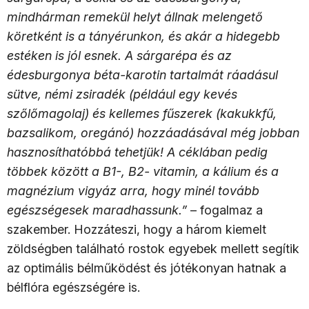
mindhárman remekül helyt állnak melengető
köretként is a tányérunkon, és akár a hidegebb
estéken is jól esnek. A sárgarépa és az
édesburgonya béta-karotin tartalmát ráadásul
sütve, némi zsiradék (például egy kevés
szőlőmagolaj) és kellemes fűszerek (kakukkfű,
bazsalikom, oregánó) hozzáadásával még jobban
hasznosíthatóbbá tehetjük! A céklában pedig
többek között a B1-, B2- vitamin, a kálium és a
magnézium vigyáz arra, hogy minél tovább
egészségesek maradhassunk.”
– fogalmaz a
szakember. Hozzáteszi, hogy a három kiemelt
zöldségben található rostok egyebek mellett segítik
az optimális bélműködést és jótékonyan hatnak a
bélflóra egészségére is.