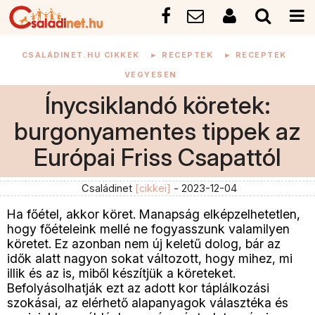
CSALÁDINET.HU CIKKEK
►
RECEPTEK
►
RECEPTEK
VEGYESEN
Ínycsiklandó köretek:
burgonyamentes tippek az
Európai Friss Csapattól
Családinet
[cikkei]
- 2023-12-04
Ha főétel, akkor köret. Manapság elképzelhetetlen,
hogy főételeink mellé ne fogyasszunk valamilyen
köretet. Ez azonban nem új keletű dolog, bár az
idők alatt nagyon sokat változott, hogy mihez, mi
illik és az is, miből készítjük a köreteket.
Befolyásolhatják ezt az adott kor táplálkozási
szokásai, az elérhető alapanyagok választéka és