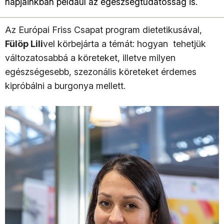
napjainkban például az egészségtudatosság is.
Az Európai Friss Csapat program dietetikusával,
Fülöp Lili
vel körbejárta a témát: hogyan tehetjük
változatosabbá a köreteket, illetve milyen
egészségesebb, szezonális köreteket érdemes
kipróbálni a burgonya mellett.