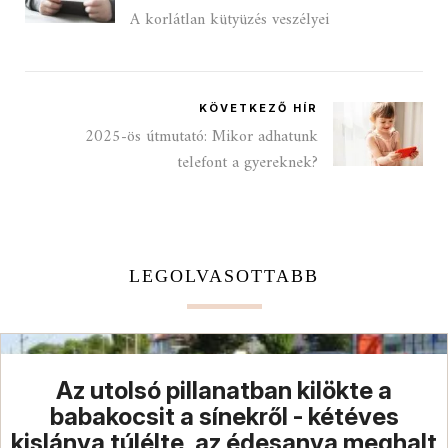
A korlátlan kütyüzés veszélyei
KÖVETKEZŐ HÍR
2025-ös útmutató: Mikor adhatunk
telefont a gyereknek?
LEGOLVASOTTABB
Az utolsó pillanatban kilökte a
babakocsit a sínekről - kétéves
kislánya túlélte, az édesanya meghalt