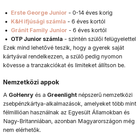
Erste George Junior
- 0-14 éves korig
K&H ifjúsági számla
- 6 éves kortól
Gránit Family Junior
- 6 éves kortól
OTP Junior számla
- szintén szülői felügyelettel
Ezek mind lehetővé teszik, hogy a gyerek saját
kártyával rendelkezzen, a szülő pedig nyomon
kövesse a tranzakciókat és limiteket állítson be.
Nemzetközi appok
A
GoHenry
és a
Greenlight
népszerű nemzetközi
zsebpénzkártya-alkalmazások, amelyeket több mint
félmillióan használnak az Egyesült Államokban és
Nagy-Britanniában, azonban Magyarországon még
nem elérhetők.