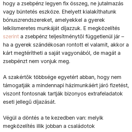
hogy a zsebpénz legyen fix összeg, ne jutalmazás
vagy büntetés eszköze. Ehelyett kialakíthatunk
bónuszrendszereket, amelyekkel a gyerek
lelkiismeretes munkáját díjazzuk. E megközelítés
szerint
a zsebpénz teljesítménytől függetlenül jár –
ha a gyerek szándékosan rontott el valamit, akkor a
kárt megtérítheti a saját vagyonából, de magát a
zsebpénzt nem vonjuk meg.
A szakértők többsége egyetért abban, hogy nem
támogatják a mindennapi házimunkáért járó fizetést,
viszont fontosnak tartják bizonyos extrafeladatok
eseti jellegű díjazását.
Végül a döntés a te kezedben van: melyik
megközelítés illik jobban a családotok