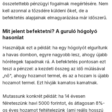
összetettebb pénzügyi fogalmak megértésére. Nem
kell azonnal a tőzsdére küldeni őket, de a
befektetés alapjainak elmagyarázása már időszerű.
Mit jelent befektetni? A guruló hógolyó
hasonlat
Használjuk ezt a példát: ha egy hógolyót elgurítunk
a havas dombon, egyre nagyobb lesz, ahogy újabb
hórétegek tapadnak rá. A befektetés pontosan ezt
teszi a pénzzel: a kezdeti összeg az idő múlásával
„nő", ahogy hozamot termel, és az a hozam is újabb
hozamot termel. Ezt hívják kamatos kamatnak.
Mutassunk konkrét példát: ha 14 évesen
félreteszünk havi 5000 forintot, és átlagosan 8%-
os éves hozamot feltételezünk (ami reális hosszú