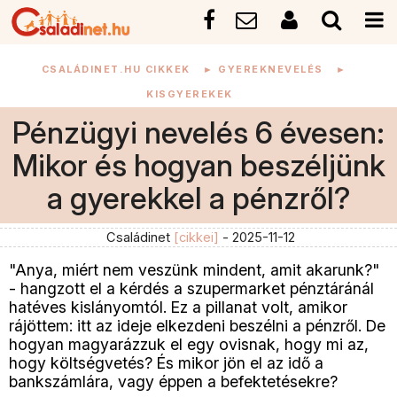
CSALÁDINET.HU CIKKEK
►
GYEREKNEVELÉS
►
KISGYEREKEK
Pénzügyi nevelés 6 évesen:
Mikor és hogyan beszéljünk
a gyerekkel a pénzről?
Családinet
[cikkei]
- 2025-11-12
"Anya, miért nem veszünk mindent, amit akarunk?"
- hangzott el a kérdés a szupermarket pénztáránál
hatéves kislányomtól. Ez a pillanat volt, amikor
rájöttem: itt az ideje elkezdeni beszélni a pénzről. De
hogyan magyarázzuk el egy ovisnak, hogy mi az,
hogy költségvetés? És mikor jön el az idő a
bankszámlára, vagy éppen a befektetésekre?