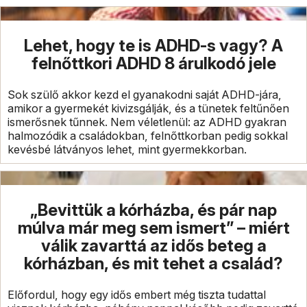
Lehet, hogy te is ADHD-s vagy? A
felnőttkori ADHD 8 árulkodó jele
Sok szülő akkor kezd el gyanakodni saját ADHD-jára,
amikor a gyermekét kivizsgálják, és a tünetek feltűnően
ismerősnek tűnnek. Nem véletlenül: az ADHD gyakran
halmozódik a családokban, felnőttkorban pedig sokkal
kevésbé látványos lehet, mint gyermekkorban.
„Bevittük a kórházba, és pár nap
múlva már meg sem ismert” – miért
válik zavarttá az idős beteg a
kórházban, és mit tehet a család?
Előfordul, hogy egy idős embert még tiszta tudattal