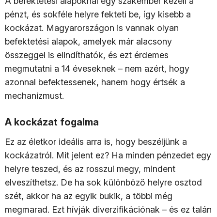
A befektetési alapoknál egy szakember kezeli a
pénzt, és sokféle helyre fekteti be, így kisebb a
kockázat. Magyarországon is vannak olyan
befektetési alapok, amelyek már alacsony
összeggel is elindíthatók, és ezt érdemes
megmutatni a 14 éveseknek – nem azért, hogy
azonnal befektessenek, hanem hogy értsék a
mechanizmust.
A kockázat fogalma
Ez az életkor ideális arra is, hogy beszéljünk a
kockázatról. Mit jelent ez? Ha minden pénzedet egy
helyre teszed, és az rosszul megy, mindent
elveszíthetsz. De ha sok különböző helyre osztod
szét, akkor ha az egyik bukik, a többi még
megmarad. Ezt hívják diverzifikációnak – és ez talán