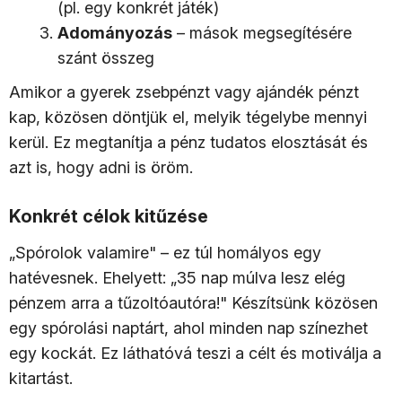
(pl. egy konkrét játék)
Adományozás
– mások megsegítésére
szánt összeg
Amikor a gyerek zsebpénzt vagy ajándék pénzt
kap, közösen döntjük el, melyik tégelybe mennyi
kerül. Ez megtanítja a pénz tudatos elosztását és
azt is, hogy adni is öröm.
Konkrét célok kitűzése
„Spórolok valamire" – ez túl homályos egy
hatévesnek. Ehelyett: „35 nap múlva lesz elég
pénzem arra a tűzoltóautóra!" Készítsünk közösen
egy spórolási naptárt, ahol minden nap színezhet
egy kockát. Ez láthatóvá teszi a célt és motiválja a
kitartást.