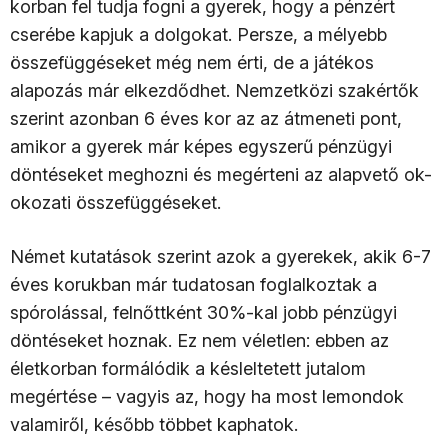
korban fel tudja fogni a gyerek, hogy a pénzért
cserébe kapjuk a dolgokat. Persze, a mélyebb
összefüggéseket még nem érti, de a játékos
alapozás már elkezdődhet. Nemzetközi szakértők
szerint azonban 6 éves kor az az átmeneti pont,
amikor a gyerek már képes egyszerű pénzügyi
döntéseket meghozni és megérteni az alapvető ok-
okozati összefüggéseket.
Német kutatások szerint azok a gyerekek, akik 6-7
éves korukban már tudatosan foglalkoztak a
spórolással, felnőttként 30%-kal jobb pénzügyi
döntéseket hoznak. Ez nem véletlen: ebben az
életkorban formálódik a késleltetett jutalom
megértése – vagyis az, hogy ha most lemondok
valamiről, később többet kaphatok.