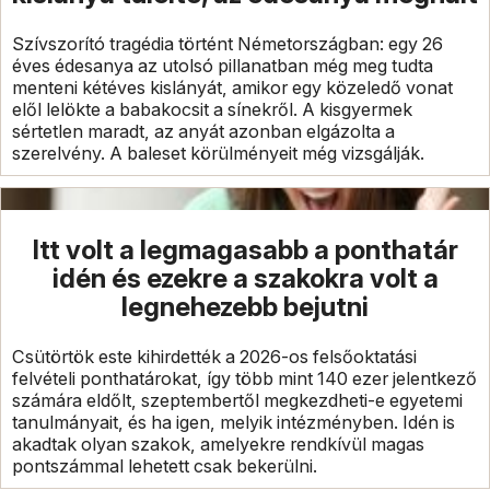
Szívszorító tragédia történt Németországban: egy 26
éves édesanya az utolsó pillanatban még meg tudta
menteni kétéves kislányát, amikor egy közeledő vonat
elől lelökte a babakocsit a sínekről. A kisgyermek
sértetlen maradt, az anyát azonban elgázolta a
szerelvény. A baleset körülményeit még vizsgálják.
Itt volt a legmagasabb a ponthatár
idén és ezekre a szakokra volt a
legnehezebb bejutni
Csütörtök este kihirdették a 2026-os felsőoktatási
felvételi ponthatárokat, így több mint 140 ezer jelentkező
számára eldőlt, szeptembertől megkezdheti-e egyetemi
tanulmányait, és ha igen, melyik intézményben. Idén is
akadtak olyan szakok, amelyekre rendkívül magas
pontszámmal lehetett csak bekerülni.