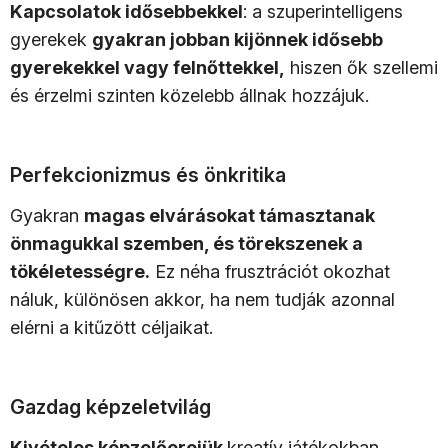
Kapcsolatok idősebbekkel
: a szuperintelligens
gyerekek
gyakran jobban kijönnek idősebb
gyerekekkel vagy felnőttekkel,
hiszen ők szellemi
és érzelmi szinten közelebb állnak hozzájuk.
Perfekcionizmus és önkritika
Gyakran
magas elvárásokat támasztanak
önmagukkal szemben, és törekszenek a
tökéletességre.
Ez néha frusztrációt okozhat
náluk, különösen akkor, ha nem tudják azonnal
elérni a kitűzött céljaikat.
Gazdag képzeletvilág
Kivételes képzelőerejük
kreatív játékokban,