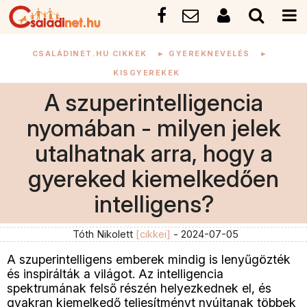
CSALÁDINET.HU CIKKEK
►
GYEREKNEVELÉS
►
KISGYEREKEK
A szuperintelligencia
nyomában - milyen jelek
utalhatnak arra, hogy a
gyereked kiemelkedően
intelligens?
Tóth Nikolett
[cikkei]
- 2024-07-05
A szuperintelligens emberek mindig is lenyűgözték
és inspirálták a világot. Az intelligencia
spektrumának felső részén helyezkednek el, és
gyakran kiemelkedő teljesítményt nyújtanak többek