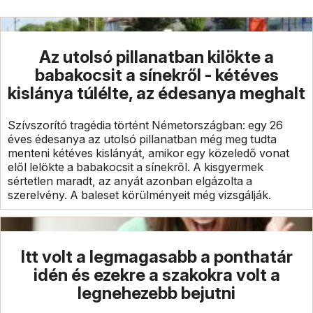
Az utolsó pillanatban kilökte a
babakocsit a sínekről - kétéves
kislánya túlélte, az édesanya meghalt
Szívszorító tragédia történt Németországban: egy 26
éves édesanya az utolsó pillanatban még meg tudta
menteni kétéves kislányát, amikor egy közeledő vonat
elől lelökte a babakocsit a sínekről. A kisgyermek
sértetlen maradt, az anyát azonban elgázolta a
szerelvény. A baleset körülményeit még vizsgálják.
Itt volt a legmagasabb a ponthatár
idén és ezekre a szakokra volt a
legnehezebb bejutni