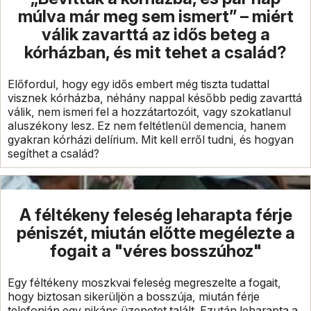
múlva már meg sem ismert” – miért
válik zavarttá az idős beteg a
kórházban, és mit tehet a család?
Előfordul, hogy egy idős embert még tiszta tudattal
visznek kórházba, néhány nappal később pedig zavarttá
válik, nem ismeri fel a hozzátartozóit, vagy szokatlanul
aluszékony lesz. Ez nem feltétlenül demencia, hanem
gyakran kórházi delírium. Mit kell erről tudni, és hogyan
segíthet a család?
A féltékeny feleség leharapta férje
péniszét, miután előtte megélezte a
fogait a "véres bosszúhoz"
Egy féltékeny moszkvai feleség megreszelte a fogait,
hogy biztosan sikerüljön a bosszúja, miután férje
telefonján egy pikáns üzenetet talált. Ezután leharapta a