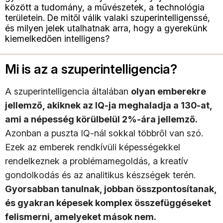
között a tudomány, a művészetek, a technológia
területein. De mitől válik valaki szuperintelligenssé,
és milyen jelek utalhatnak arra, hogy a gyerekünk
kiemelkedően intelligens?
Mi is az a szuperintelligencia?
A szuperintelligencia általában
olyan emberekre
jellemző, akiknek az IQ-ja meghaladja a 130-at,
ami a népesség körülbelül 2%-ára jellemző.
Azonban a puszta IQ-nál sokkal többről van szó.
Ezek az emberek rendkívüli képességekkel
rendelkeznek a problémamegoldás, a kreatív
gondolkodás és az analitikus készségek terén.
Gyorsabban tanulnak, jobban összpontosítanak,
és gyakran képesek komplex összefüggéseket
felismerni, amelyeket mások nem.