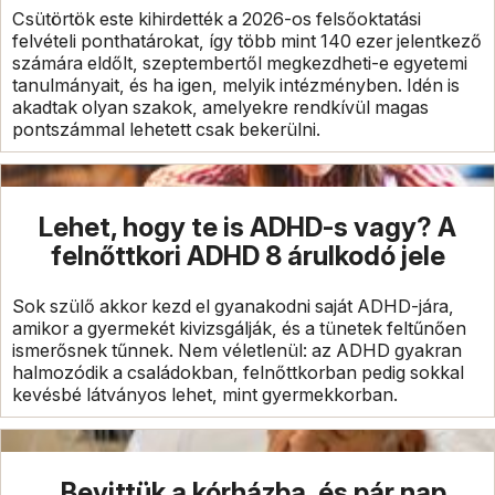
Csütörtök este kihirdették a 2026-os felsőoktatási
felvételi ponthatárokat, így több mint 140 ezer jelentkező
számára eldőlt, szeptembertől megkezdheti-e egyetemi
tanulmányait, és ha igen, melyik intézményben. Idén is
akadtak olyan szakok, amelyekre rendkívül magas
pontszámmal lehetett csak bekerülni.
Lehet, hogy te is ADHD-s vagy? A
felnőttkori ADHD 8 árulkodó jele
Sok szülő akkor kezd el gyanakodni saját ADHD-jára,
amikor a gyermekét kivizsgálják, és a tünetek feltűnően
ismerősnek tűnnek. Nem véletlenül: az ADHD gyakran
halmozódik a családokban, felnőttkorban pedig sokkal
kevésbé látványos lehet, mint gyermekkorban.
„Bevittük a kórházba, és pár nap