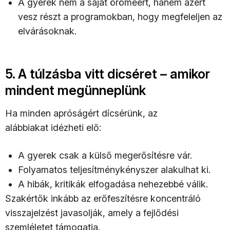
A gyerek nem a saját öröméért, hanem azért
vesz részt a programokban, hogy megfeleljen az
elvárásoknak.
5. A túlzásba vitt dicséret – amikor
mindent megünneplünk
Ha minden apróságért dícsérünk, az
alábbiakat idézheti elő:
A gyerek csak a külső megerősítésre vár.
Folyamatos teljesítménykényszer alakulhat ki.
A hibák, kritikák elfogadása nehezebbé válik.
Szakértők inkább az erőfeszítésre koncentráló
visszajelzést javasolják, amely a fejlődési
szemléletet támogatja.