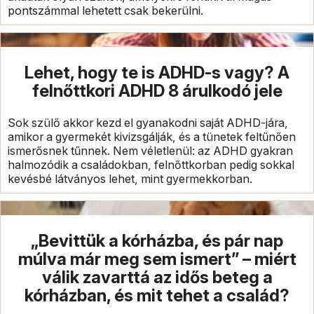
pontszámmal lehetett csak bekerülni.
Lehet, hogy te is ADHD-s vagy? A
felnőttkori ADHD 8 árulkodó jele
Sok szülő akkor kezd el gyanakodni saját ADHD-jára,
amikor a gyermekét kivizsgálják, és a tünetek feltűnően
ismerősnek tűnnek. Nem véletlenül: az ADHD gyakran
halmozódik a családokban, felnőttkorban pedig sokkal
kevésbé látványos lehet, mint gyermekkorban.
„Bevittük a kórházba, és pár nap
múlva már meg sem ismert” – miért
válik zavarttá az idős beteg a
kórházban, és mit tehet a család?