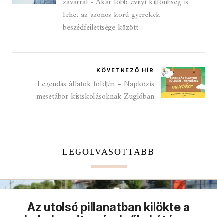
zavarral - Akár több évnyi különbség is
lehet az azonos korú gyerekek
beszédfejlettsége között
KÖVETKEZŐ HÍR
Legendás állatok földjén – Napközis
mesetábor kisiskolásoknak Zuglóban
LEGOLVASOTTABB
Az utolsó pillanatban kilökte a