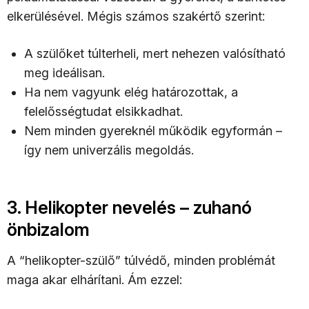
elkerülésével. Mégis számos szakértő szerint:
A szülőket túlterheli, mert nehezen valósítható
meg ideálisan.
Ha nem vagyunk elég határozottak, a
felelősségtudat elsikkadhat.
Nem minden gyereknél működik egyformán –
így nem univerzális megoldás.
3. Helikopter nevelés – zuhanó
önbizalom
A “helikopter-szülő” túlvédő, minden problémát
maga akar elhárítani. Ám ezzel: