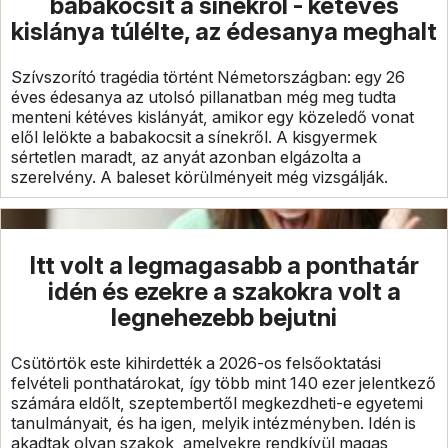
babakocsit a sínekről - kétéves
kislánya túlélte, az édesanya meghalt
Szívszorító tragédia történt Németországban: egy 26
éves édesanya az utolsó pillanatban még meg tudta
menteni kétéves kislányát, amikor egy közeledő vonat
elől lelökte a babakocsit a sínekről. A kisgyermek
sértetlen maradt, az anyát azonban elgázolta a
szerelvény. A baleset körülményeit még vizsgálják.
Itt volt a legmagasabb a ponthatár
idén és ezekre a szakokra volt a
legnehezebb bejutni
Csütörtök este kihirdették a 2026-os felsőoktatási
felvételi ponthatárokat, így több mint 140 ezer jelentkező
számára eldőlt, szeptembertől megkezdheti-e egyetemi
tanulmányait, és ha igen, melyik intézményben. Idén is
akadtak olyan szakok, amelyekre rendkívül magas