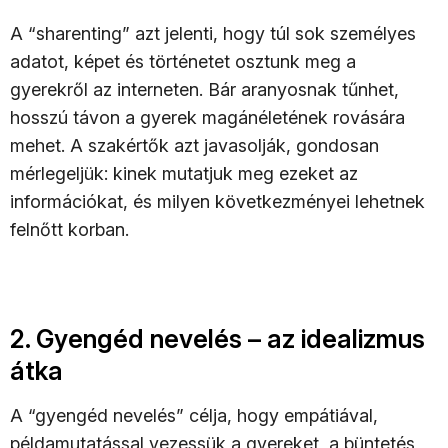
A “sharenting” azt jelenti, hogy túl sok személyes
adatot, képet és történetet osztunk meg a
gyerekről az interneten. Bár aranyosnak tűnhet,
hosszú távon a gyerek magánéletének rovására
mehet. A szakértők azt javasolják, gondosan
mérlegeljük: kinek mutatjuk meg ezeket az
információkat, és milyen következményei lehetnek
felnőtt korban.
2. Gyengéd nevelés – az idealizmus
átka
A “gyengéd nevelés” célja, hogy empátiával,
példamutatással vezessük a gyereket, a büntetés