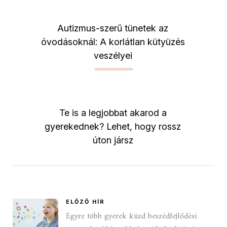
Autizmus-szerű tünetek az
óvodásoknál: A korlátlan kütyüzés
veszélyei
Te is a legjobbat akarod a
gyerekednek? Lehet, hogy rossz
úton jársz
ELŐZŐ HÍR
Egyre több gyerek küzd beszédfejlődési