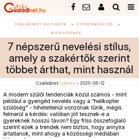
CSALÁDINET.HU CIKKEK
►
GYEREKNEVELÉS
►
KISGYEREKEK
7 népszerű nevelési stílus,
amely a szakértők szerint
többet árthat, mint használ
Családinet
[cikkei]
- 2025-06-12
A modern szülői tendenciák közül számos - mint
például a gyengéd nevelés vagy a “helikopter
szülőség" - hihetetlenül vonzónak tűnik, mégis
felmerül a kérdés: valóban jót tesznek-e a
gyereknek hosszú távon? Egy friss összefoglaló
szerint ezek a trendek nem biztos, hogy annyira
ártatlanok, mint ahogy a közösségi médiában