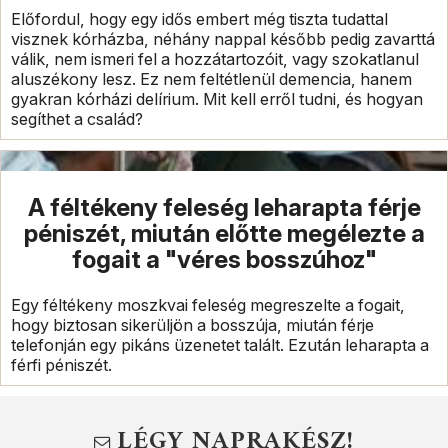
Előfordul, hogy egy idős embert még tiszta tudattal
visznek kórházba, néhány nappal később pedig zavarttá
válik, nem ismeri fel a hozzátartozóit, vagy szokatlanul
aluszékony lesz. Ez nem feltétlenül demencia, hanem
gyakran kórházi delírium. Mit kell erről tudni, és hogyan
segíthet a család?
A féltékeny feleség leharapta férje
péniszét, miután előtte megélezte a
fogait a "véres bosszúhoz"
Egy féltékeny moszkvai feleség megreszelte a fogait,
hogy biztosan sikerüljön a bosszúja, miután férje
telefonján egy pikáns üzenetet talált. Ezután leharapta a
férfi péniszét.
LÉGY NAPRAKÉSZ!