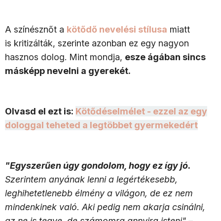
A színésznőt a
kötődő nevelési stílusa
miatt
is kritizálták, szerinte azonban ez egy nagyon
hasznos dolog. Mint mondja,
esze ágában sincs
másképp nevelni a gyerekét.
Olvasd el ezt is:
Kötődéselmélet - ezzel az egy
dologgal teheted a legtöbbet gyermekedért
"Egyszerűen úgy gondolom, hogy ez így jó.
Szerintem anyának lenni a legértékesebb,
leghihetetlenebb élmény a világon, de ez nem
mindenkinek való. Aki pedig nem akarja csinálni,
az ne is tegye, de számomra annyira isteni"
–