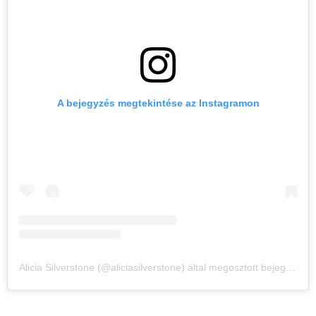
A bejegyzés megtekintése az Instagramon
Alicia Silverstone (@aliciasilverstone) által megosztott bejegyzés