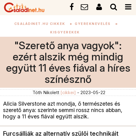
CSALÁDINET.HU CIKKEK
►
GYEREKNEVELÉS
►
KISGYEREKEK
"Szerető anya vagyok":
ezért alszik még mindig
együtt 11 éves fiával a híres
színésznő
Tóth Nikolett
[cikkei]
- 2023-05-22
Alicia Silverstone azt mondja, ő természetes és
szerető anya: szerinte semmi rossz nincs abban,
hogy a 11 éves fiával együtt alszik.
Furcsállják az alternatív szülői technikáit