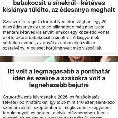
babakocsit a sínekről - kétéves
kislánya túlélte, az édesanya meghalt
Szívszorító tragédia történt Németországban: egy 26
éves édesanya az utolsó pillanatban még meg tudta
menteni kétéves kislányát, amikor egy közeledő vonat
elől lelökte a babakocsit a sínekről. A kisgyermek
sértetlen maradt, az anyát azonban elgázolta a
szerelvény. A baleset körülményeit még vizsgálják.
Itt volt a legmagasabb a ponthatár
idén és ezekre a szakokra volt a
legnehezebb bejutni
Csütörtök este kihirdették a 2026-os felsőoktatási
felvételi ponthatárokat, így több mint 140 ezer jelentkező
számára eldőlt, szeptembertől megkezdheti-e egyetemi
tanulmányait, és ha igen, melyik intézményben. Idén is