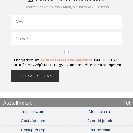
Gyermeknevelés, friss hírek, aktualitások - hírlevél
Elfogadom az
Adatkezelési szabályzatot
(NAIH: 04091-
0001) és hozzájárulok, hogy számomra értesítést küldjenek.
Asztali verzió
Fel
Impresszum
Médiaajánlat
Adatvédelem
Szerzõi jogok
Honlaptérkép
Partnereink