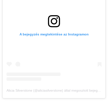
A bejegyzés megtekintése az Instagramon
Alicia Silverstone (@aliciasilverstone) által megosztott bejegyzés