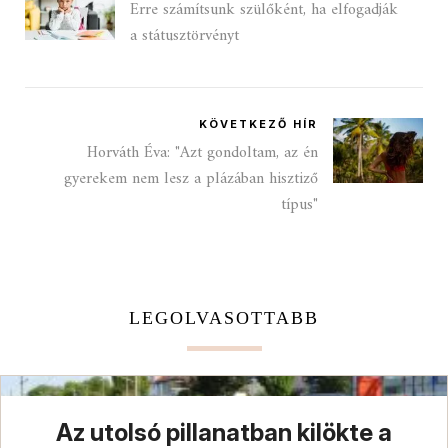
Erre számítsunk szülőként, ha elfogadják
a státusztörvényt
KÖVETKEZŐ HÍR
Horváth Éva: "Azt gondoltam, az én
gyerekem nem lesz a plázában hisztiző
típus"
LEGOLVASOTTABB
Az utolsó pillanatban kilökte a