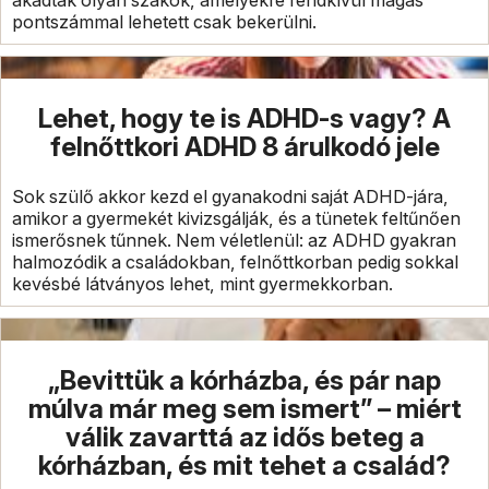
akadtak olyan szakok, amelyekre rendkívül magas
pontszámmal lehetett csak bekerülni.
Lehet, hogy te is ADHD-s vagy? A
felnőttkori ADHD 8 árulkodó jele
Sok szülő akkor kezd el gyanakodni saját ADHD-jára,
amikor a gyermekét kivizsgálják, és a tünetek feltűnően
ismerősnek tűnnek. Nem véletlenül: az ADHD gyakran
halmozódik a családokban, felnőttkorban pedig sokkal
kevésbé látványos lehet, mint gyermekkorban.
„Bevittük a kórházba, és pár nap
múlva már meg sem ismert” – miért
válik zavarttá az idős beteg a
kórházban, és mit tehet a család?