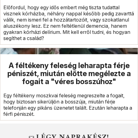
Előfordul, hogy egy idős embert még tiszta tudattal
visznek kórházba, néhány nappal később pedig zavarttá
válik, nem ismeri fel a hozzátartozóit, vagy szokatlanul
aluszékony lesz. Ez nem feltétlenül demencia, hanem
gyakran kórházi delírium. Mit kell erről tudni, és hogyan
segíthet a család?
A féltékeny feleség leharapta férje
péniszét, miután előtte megélezte a
fogait a "véres bosszúhoz"
Egy féltékeny moszkvai feleség megreszelte a fogait,
hogy biztosan sikerüljön a bosszúja, miután férje
telefonján egy pikáns üzenetet talált. Ezután leharapta a
férfi péniszét.
LÉGY NAPRAKÉSZ!